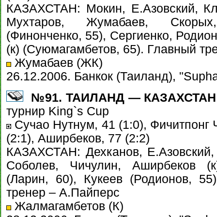
КАЗАХСТАН: Мокин, Е.Азовский, Кл
Мухтаров, Жумабаев, Скорых
(Финонченко, 55), Сергиенко, Родио
(к) (Суюмагамбетов, 65). Главный тр
Жумабаев (ЖК)
26.12.2006. Банкок (Таиланд), "Suph
№91. ТАИЛАНД — КАЗАХСТАН - 
турнир King`s Cup
Сучао Нутнум, 41 (1:0), Фичитпонг Ч
(2:1), Аширбеков, 77 (2:2)
КАЗАХСТАН: Дехканов, Е.Азовский,
Соболев, Чичулин, Аширбеков (к
(Ларин, 60), Кукеев (Родионов, 55
тренер – А.Пайперс
Жалмагамбетов (К)