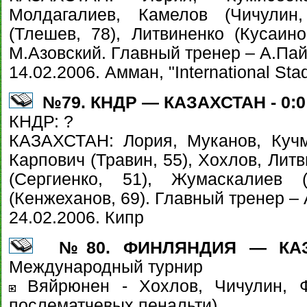
Молдагалиев, Камелов (Чичулин,
(Тлешев, 78), Литвиненко (Кусаинов
М.Азовский. Главный тренер – А.Па
14.02.2006. Амман, "International Sta
№79. КНДР — КАЗАХСТАН - 0:0
КНДР: ?
КАЗАХСТАН: Лория, Муканов, Кучм
Карпович (Травин, 55), Хохлов, Литв
(Сергиенко, 51), Жумаскалиев (
(Кенжеханов, 69). Главный тренер –
24.02.2006. Кипр
№80. ФИНЛЯНДИЯ — КАЗАХ
Международный турнир
Вяйрюнен - Хохлов, Чичулин, Ф
послематчевых пенальти)