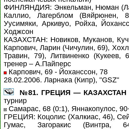
ФИНЛЯНДИЯ: Энкельман, Нюман (Лам
Каллио, Лагерблом (Вяйрюнен, 8
Уусимяки, Аркивуо, Ройха, Йоханс
Ходжсон
КАЗАХСТАН: Новиков, Муканов, Куч
Карпович, Ларин (Чичулин, 69), Хохл
Травин, 79), Литвиненко (Кукеев, 
тренер – А.Пайперс
Карпович, 69 - Йоханссон, 78
28.02.2006. Ларнака (Кипр), "GSZ"
№81. ГРЕЦИЯ — КАЗАХСТАН - 
турнир
Самарас, 68 (0:1), Яннакопулос, 90+
ГРЕЦИЯ: Коцолис (Халкиас, 46), Сей
Гумас, Загоракис (Винтра, 6