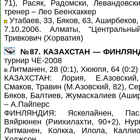
71), Расяк, Радомски, Левандовски
тренер – Лео Беенхаккер
Утабаев, 33, Бяков, 63, Аширбеков, 
7.10.2006. Алматы, "Центральн
Тривкович (Хорватия)
№87. КАЗАХСТАН — ФИНЛЯНДИЯ
турнир ЧЕ-2008
Литманен, 28 (0:1), Хююпя, 64 (0:2)
КАЗАХСТАН: Лория, Е.Азовский,
Смаков, Травин (М.Азовский, 82), Се
Бяков, Балтиев, Жумаскалиев (Ашир
– А.Пайперс
ФИНЛЯНДИЯ: Яскелайнен, Пас
Вяйрюнен (Риихилахти, 90+2), Нурм
Литманен, Колкка, Илола, Калли
Ходжсон