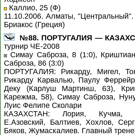
Каллио, 25 (Ф)
11.10.2006. Алматы, "Центральный".
Бриакос (Греция)
№88. ПОРТУГАЛИЯ — КАЗАХСТАН
турнир ЧЕ-2008
Симау Саброза, 8 (1:0), Криштиан
Саброза, 86 (3:0)
ПОРТУГАЛИЯ: Рикарду, Мигел, То
Рикарду Карвалью, Паулу Феррейр
Деку (Карлуш Мартинш, 63), Кри
Карежма, 58), Симау Саброза, Нун
Луис Фелипе Сколари
КАЗАХСТАН: Лория, Кучма, С
Е.Азовский, Балтиев, Хохлов, Серг
Бяков, Жумаскалиев. Главный трене