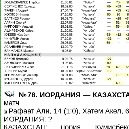
ЖУМАСКАЛИЕВ Нурбол
11.05.81
"Тобол"
—
78-
9
СЕРГИЕНКО Эдуард
18.02.83
"Астана"
78-
+39
ТРАВИН Андрей
27.04.79
"Алма-Ата"
—
+35
+1
ХОХЛОВ Никита
27.10.83
"Астана"
90
90
9
БАЛТИЕВ Руслан
16.09.78
"Москва"
—
+28
+7
ЛАРИН Сергей
22.07.86
"Алма-Ата"
—
51-
69
КАРПОВИЧ Андрей
18.01.81
"Кайрат"
—
55-
9
АШИРБЕКОВ Кайрат
21.10.82
"Актобе"
—
—
КУКЕЕВ Жамбыл
20.09.88
"Астана"
63-
+12
+2
ЧИЧУЛИН Антон
27.10.84
"Астана"
+31
—
+2
КАМЕЛОВ Диас
29.05.81
"Астана"
59-
—
АСАНБАЕВ Улугбек
13.09.79
"Актобе"
—
—
БАЙЖАНОВ Максат
6.08.84
"Кайсар"
—
—
Н А П А Д А Ю Щ И Е (7):
БЯКОВ Дмитрий
9.04.78
"Астана"
+27
—
АЗОВСКИЙ Максим
4.06.86
"Астана"
90
—
ЛИТВИНЕНКО Олег
22.11.73
без клуба
69-
62-
65
ТЛЕШЕВ Мурат
18.04.80
"Иртыш"/"Астана"
+12
—
КЕНЖЕХАНОВ Данияр
20.01.83
"Алма-Ата"
—
+21
4
КУСАИНОВ Даурен
10.04.84
"Астана"
+21
—
ФИНОНЧЕНКО Андрей
21.06.82
"Шахтёр"
—
69-
№78. ИОРДАНИЯ — КАЗАХСТАН 
матч
Рафаат Али, 14 (1:0), Хатем Акел, 6
ИОРДАНИЯ: ?
КАЗАХСТАН: Лория, Кумисбеко