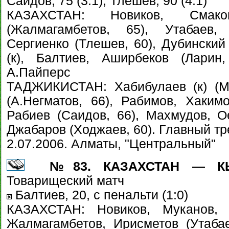
Саидов, 75 (3:1), Тлешев, 90 (4:1)
КАЗАХСТАН: Новиков, Смако
(Жалмагамбетов, 65), Утабаев,
Сергиенко (Тлешев, 60), Дубинский
(к), Балтиев, Аширбеков (Ларин
А.Пайперс
ТАДЖИКИСТАН: Хабибулаев (к) (М
(А.Негматов, 66), Рабимов, Хакимо
Рабиев (Саидов, 66), Махмудов, О
Джабаров (Ходжаев, 60). Главный т
2.07.2006. Алматы, "Центральный"
№83. КАЗАХСТАН — КЫР
Товарищеский матч
Балтиев, 20, с пенальти (1:0)
КАЗАХСТАН: Новиков, Муканов, 
Жалмагамбетов, Ирисметов (Утабае