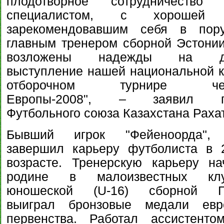
плодотворное сотрудничеств
специалистом, с хорошей 
зарекомендовавшим себя в пор
главным тренером сборной Эстонии
возложены надежды на до
выступление нашей национальной 
отборочном турнире чем
Европы-2008", – заявил пр
Футбольного союза Казахстана Раха
Бывший игрок "Фейеноорда",
завершил карьеру футболиста в 
возрасте. Тренерскую карьеру н
родине в малоизвестных кл
юношеской (U-16) сборной Г
выиграл бронзовые медали евро
первенства. Работал ассистенто