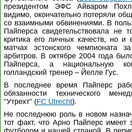
президентом ЭФС Айваром Похла
видимо, окончательно потеряли общ
со взаимными обвинениями. В поль
Пайперса свидетельствовала не 
критика его личных качеств, но и 
матчах эстонского чемпионата з
арбитров. В октябре 2004 года был
Пайперса, а национальную ко
голландский тренер – Йелле Гус.
В последнее время Пайперс рабо
обязанности технического мене
"Утрехт" (
FC Utrecht
).
Не последнюю роль в новом назнач
тот факт, что Арно Пайперс имеет 
футболом и нашей страной. В перио