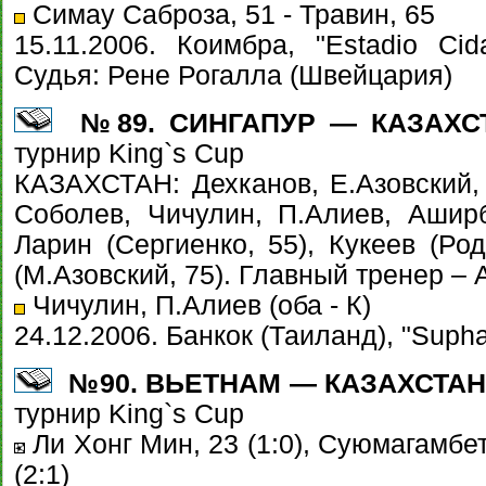
Симау Саброза, 51 - Травин, 65
15.11.2006. Коимбра, "Estadio Ci
Судья: Рене Рогалла (Швейцария)
№89. СИНГАПУР — КАЗАХСТ
турнир King`s Cup
КАЗАХСТАН: Дехканов, Е.Азовский,
Соболев, Чичулин, П.Алиев, Аширбе
Ларин (Сергиенко, 55), Кукеев (Ро
(М.Азовский, 75). Главный тренер –
Чичулин, П.Алиев (оба - К)
24.12.2006. Банкок (Таиланд), "Suph
№90. ВЬЕТНАМ — КАЗАХСТАН - 
турнир King`s Cup
Ли Хонг Мин, 23 (1:0), Суюмагамбето
(2:1)