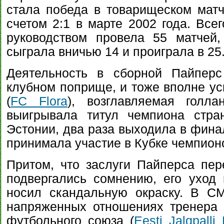
стала победа в товарищеском мат
счетом 2:1 в марте 2002 года. Все
руководством провела 55 матчей,
сыграла вничью 14 и проиграла в 25
Деятельность в сборной Пайпер
клубном поприще, и тоже вполне ус
(
FC Flora
), возглавляемая голл
выигрывала титул чемпиона стра
Эстонии, два раза выходила в фина
принимала участие в Кубке чемпион
Притом, что заслуги Пайперса пе
подвергались сомнению, его уход
носил скандальную окраску. В С
напряженных отношениях тренера 
футбольного союза (
Eesti Jalgpalli L