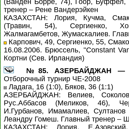
(Ванден Борре, 74), Гоор, Буффел,
тренер – Рене Вандерэйкен
КАЗАХСТАН: Лория, Кучма, Смако
(Травин, 54), Сергиенко, Хо
Жалмагамбетов, Жумаскалиев. Глав
Карпович, 49, Сергиенко, 55, Смаков
16.08.2006. Брюссель, "Constant Va
Кортни (Сев. Ирландия)
№85. АЗЕРБАЙДЖАН — КА
Отборочный турнир ЧЕ-2008
Ладага, 16 (1:0), Бяков, 36 (1:1)
АЗЕРБАЙДЖАН: Велиев, Соколов 
Рус.Аббасов (Меликов, 46), Че
И.Гурбанов, Имамалиев, Султанов 
Леандру Гомеш. Главный тренер – 
КАЗАХСТАН: Лория, Е.Азовский,