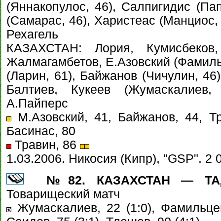
(Яннакопулос, 46), Салпигидис (Па
(Самарас, 46), Харистеас (Манциос,
Рехагель
КАЗАХСТАН: Лория, Кумисбеков,
Жалмагамбетов, Е.Азовский (Фамильц
(Ларин, 61), Байжанов (Чичулин, 46)
Балтиев, Кукеев (Жумаскалиев,
А.Пайперс
М.Азовский, 41, Байжанов, 44, Тр
Басинас, 80
Травин, 86
1.03.2006. Никосия (Кипр), "GSP". 2 
№82. КАЗАХСТАН — ТАД
Товарищеский матч
Жумаскалиев, 22 (1:0), Фамильцев,