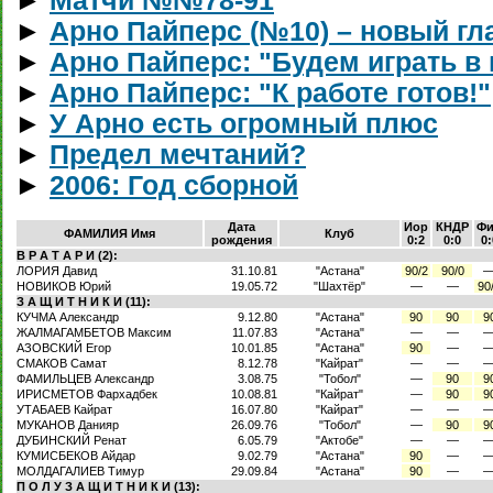
►
Матчи №№78-91
►
Арно Пайперс (№10) – новый гл
►
Арно Пайперс: "Будем играть в 
►
Арно Пайперс: "К работе готов!"
►
У Арно есть огромный плюс
►
Предел мечтаний?
►
2006: Год сборной
Дата
Иор
КНДР
Ф
ФАМИЛИЯ Имя
Клуб
рождения
0:2
0:0
0:
В Р А Т А Р И (2):
ЛОРИЯ Давид
31.10.81
"Астана"
90/2
90/0
НОВИКОВ Юрий
19.05.72
"Шахтёр"
—
—
90
З А Щ И Т Н И К И (11):
КУЧМА Александр
9.12.80
"Астана"
90
90
9
ЖАЛМАГАМБЕТОВ Максим
11.07.83
"Астана"
—
—
АЗОВСКИЙ Егор
10.01.85
"Астана"
90
—
СМАКОВ Самат
8.12.78
"Кайрат"
—
—
ФАМИЛЬЦЕВ Александр
3.08.75
"Тобол"
—
90
9
ИРИСМЕТОВ Фархадбек
10.08.81
"Кайрат"
—
90
9
УТАБАЕВ Кайрат
16.07.80
"Кайрат"
—
—
МУКАНОВ Данияр
26.09.76
"Тобол"
—
90
9
ДУБИНСКИЙ Ренат
6.05.79
"Актобе"
—
—
КУМИСБЕКОВ Айдар
9.02.79
"Астана"
90
—
МОЛДАГАЛИЕВ Тимур
29.09.84
"Астана"
90
—
П О Л У З А Щ И Т Н И К И (13):