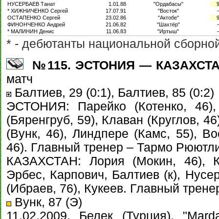
НУСЕРБАЕВ Танат
1.01.88
"Ордабасы"
* ХИЖНИЧЕНКО Сергей
17.07.91
"Восток"
ОСТАПЕНКО Сергей
23.02.86
"Актобе"
ФИНОНЧЕНКО Андрей
21.06.82
"Шахтёр"
* МАЛИНИН Денис
11.06.83
"Иртыш"
* - дебютанты национальной сборно
№115. ЭСТОНИЯ — КАЗАХСТАН 
матч
Балтиев, 29 (0:1), Балтиев, 85 (0:2)
ЭСТОНИЯ: Парейко (Котенко, 46),
(Бяренгруб, 59), Клаван (Круглов, 4
(Вунк, 46), Линдпере (Камс, 55), В
46). Главный тренер – Тармо Рюютл
КАЗАХСТАН: Лория (Мокин, 46), К
Эрбес, Карпович, Балтиев (к), Нусе
(Ибраев, 76), Кукеев. Главный трене
Вунк, 87 (Э)
11.02.2009. Белек (Турция), "Mard