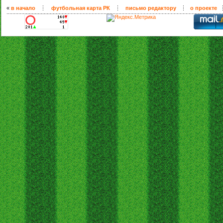
«
в начало
футбольная карта РК
письмо редактору
о проекте