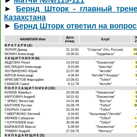
►
Матчи №№115-121
►
Бернд Шторк - главный трен
Казахстана
►
Бернд Шторк ответил на вопро
Дата
Э
ФАМИЛИЯ Имя
Клуб
рожд.
2
В Р А Т А Р И (2):
ЛОРИЯ Давид
31.10.81
"Спартак" (Нч, Россия)
45
МОКИН Александр
19.06.81
"Ордабасы"
+4
З А Щ И Т Н И К И (6):
АБДУЛИН Ренат
14.04.82
"Локомотив"
КИСЛИЦЫН Александр
8.03.86
"Шахтёр"
ЛОГВИНЕНКО Юрий
22.07.88
"Актобе"
КИРОВ Александр
4.06.84
"Актобе"/"Атырау"
ИРИСМЕТОВ Фархадбек
10.08.81
"Тобол"
СМАКОВ Самат
8.12.78
"Актобе"
П О Л У З А Щ И Т Н И К И (10):
КУКЕЕВ Жамбыл
20.09.88
"Локомотив"
КАРПОВИЧ Андрей
18.01.81
"Локомотив"
* ЭРБЕС Вячеслав
14.01.88
"Восток"
БАЛТИЕВ Руслан
16.09.78
"Тобол"
9
СКОРЫХ Сергей
25.05.84
"Тобол"
* АВЕРЧЕНКО Евгений
6.04.82
"Кызылжар"/"Актобе"
ИБРАЕВ Сабырхан
22.03.88
"Тобол"
+
* НУРГАЛИЕВ Азат
30.06.86
"Тобол"
БАЙЖАНОВ Максат
6.08.84
"Локомотив"
7
ТРАВИН Андрей
27.04.79
"Жетысу"
Н А П А Д А Ю Щ И Е (5):