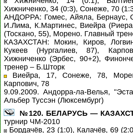
Хижниченко, 14 (0:1), Балтиев
Хижниченко, 34 (0:3), Сонеже, 70 (1:
АНДОРРА: Гомес, Айяла, Бернаус, С
И.Лима, К.Мартинес, Виейра (Риера
(Тоскано, 55), Морено. Главный тре
КАЗАХСТАН: Мокин, Киров, Логвин
Кукеев (Нургалиев, 87), Карпов
Хижниченко (Эрбес, 90+2), Финонче
тренер – Б.Шторк
Виейра, 17, Сонеже, 78, Морен
Карпович, 78
9.09.2009. Андорра-ла-Велья, "Эст
Альбер Туссэн (Люксембург)
№120. БЕЛАРУСЬ — КАЗАХСТАН
турнир ЧМ-2010
Бордачёв, 23 (1:0), Калачёв, 69 (2:0