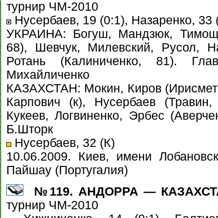
турнир ЧМ-2010
Нусербаев, 19 (0:1), Назаренко, 33 (
УКРАИНА: Богуш, Мандзюк, Тимощу
68), Шевчук, Милевский, Русол, На
Ротань (Калиниченко, 81). Гл
Михайличенко
КАЗАХСТАН: Мокин, Киров (Ирисмето
Карпович (к), Нусербаев (Травин,
Кукеев, Логвиненко, Эрбес (Аверче
Б.Шторк
Нусербаев, 32 (К)
10.06.2009. Киев, имени Лобановск
Пайшау (Португалия)
№119. АНДОРРА — КАЗАХСТАН
турнир ЧМ-2010