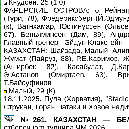
Кнудсен, 25 (1:0)
ФАРЕРСКИЕ ОСТРОВА: о Рейнатрё
(Тури, 78), Фредериксберг (Й.Эдмун
(к), Ватнхамар, Юстинуссен (Ольсе
67), Беньяминсен (Дам, 89), Анд
Главный тренер - Эйдун Клакстейн
КАЗАХСТАН: Шайзада, Малый, Алип (к
Жумат (Пайруз, 88), Р.Е.Каримов, Ж
(Аширбек, 82), Касабулат, Д.Ка
Э.Астанов (Омиртаев, 63). В
Т.Байсуфинов
Малый, 29 (К)
18.11.2025. Пула (Хорватия), "Stadi
Струкан, Горан Патаки и Хрвое Радич
№261. КАЗАХСТАН — БЕЛЬ
отборочного турнира ЧМ-2026