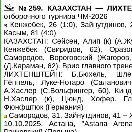
№259. КАЗАХСТАН — ЛИХТЕН
отборочного турнира ЧМ-2026
Кенжебек, 26 (1:0), Зайнутдинов, 2
Касым, 81 (4:0)
КАЗАХСТАН: Сейсен, Алип (к) (А.Жу
Кенжебек (Свиридов, 62), Оразо
Самородов, Вороговский (Жагоров,
(Д.Караман, 62). Врио главного тре
ЛИХТЕНШТЕЙН: Б.Бюхель, Шлег
Гёппель, Луке-Нотаро (Саланович
А.Хаслер (С.Вольфингер, 60), Кинд
Н.Хаслер (к), Цюнд, Хофер. Г
Фюнфштюк (Германия)
Самородов, 31, Зайнутдинов, 41 – 
10.10.2025. Астана, "Astana Are
Рачковский (Польша)