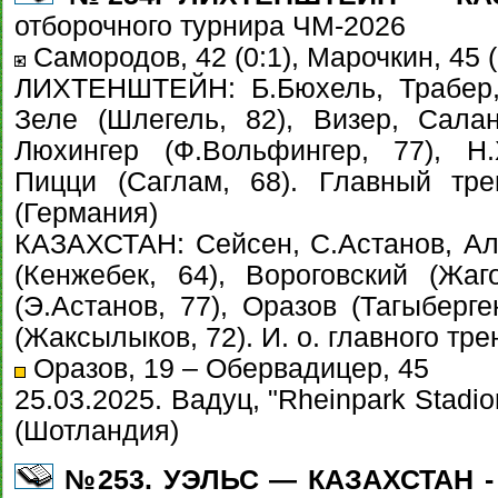
отборочного турнира ЧМ-2026
Самородов, 42 (0:1), Марочкин, 45 (
ЛИХТЕНШТЕЙН: Б.Бюхель, Трабер, 
Зеле (Шлегель, 82), Визер, Сала
Люхингер (Ф.Вольфингер, 77), Н.
Пицци (Саглам, 68). Главный т
(Германия)
КАЗАХСТАН: Сейсен, С.Астанов, Али
(Кенжебек, 64), Вороговский (Жаг
(Э.Астанов, 77), Оразов (Тагыберге
(Жаксылыков, 72). И. о. главного тр
Оразов, 19 – Обервадицер, 45
25.03.2025. Вадуц, "Rheinpark Stadi
(Шотландия)
№253. УЭЛЬС — КАЗАХСТАН - 3