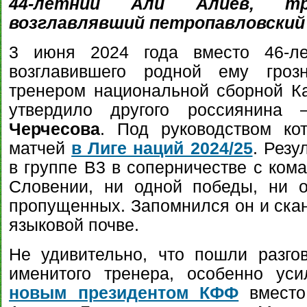
44-летний Али Алиев, тр
возглавлявший петропавловский
3 июня 2024 года вместо 46-л
возглавившего родной ему грозн
тренером национальной сборной К
утвердило другого россиянина
Черчесова
. Под руководством ко
матчей
в Лиге наций 2024/25
. Резу
в группе B3 в соперничестве с ком
Словении, ни одной победы, ни о
пропущенных. Запомнился он и ска
языковой почве.
Не удивительно, что пошли разго
именитого тренера, особенно уси
новым президентом КФФ
вместо