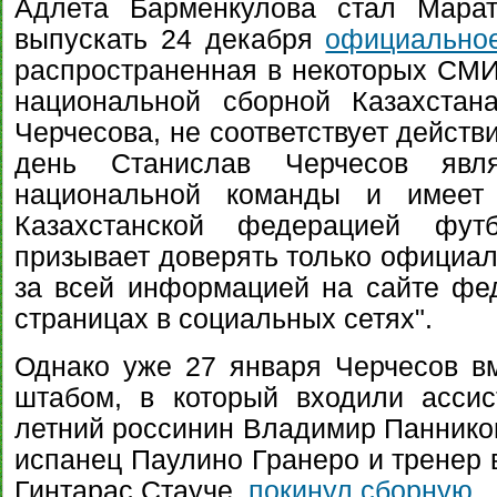
Адлета Барменкулова стал Мара
выпускать 24 декабря
официальное
распространенная в некоторых СМИ 
национальной сборной Казахстан
Черчесова, не соответствует действ
день Станислав Черчесов явл
национальной команды и имеет 
Казахстанской федерацией фут
призывает доверять только официал
за всей информацией на сайте фе
страницах в социальных сетях".
Однако уже 27 января Черчесов в
штабом, в который входили ассис
летний россинин Владимир Панников
испанец Паулино Гранеро и тренер 
Гинтарас Стауче,
покинул сборную
.