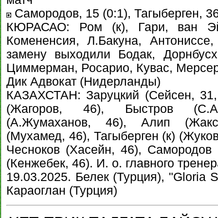
Самородов, 15 (0:1), Тагыберген, 36
КЮРАСАО: Ром (к), Гари, ван Эй
Комененсия, Л.Бакуна, Антониссе,
замену выходили Бодак, Дорнбусх
Циммерман, Росарио, Кувас, Мерсер
Дик Адвокат (Нидерланды)
КАЗАХСТАН: Заруцкий (Сейсен, 31, 
(Жагоров, 46), Быстров (С.А
(А.Жумаханов, 46), Алип (Жакс
(Мухамед, 46), Тагыберген (к) (Жуков
Чесноков (Хасейн, 46), Самородов 
(Кенжебек, 46). И. о. главного трене
19.03.2025. Белек (Турция), "Gloria 
Караоглан (Турция)