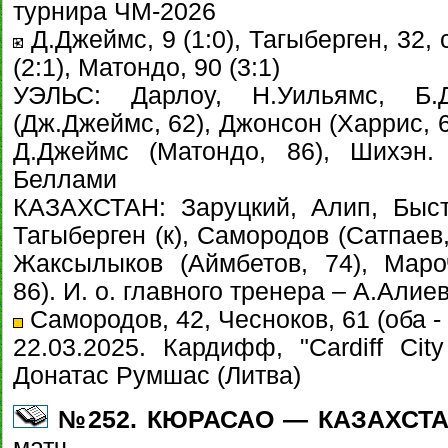
турнира ЧМ-2026
Д.Джеймс, 9 (1:0), Тагыберген, 32, с
(2:1), Матондо, 90 (3:1)
УЭЛЬС: Дарлоу, Н.Уильямс, Б.Д
(Дж.Джеймс, 62), Джонсон (Харрис, 6
Д.Джеймс (Матондо, 86), Шихэн.
Беллами
КАЗАХСТАН: Заруцкий, Алип, Быст
Тагыберген (к), Самородов (Сатпаев,
Жаксылыков (Аймбетов, 74), Маро
86). И. о. главного тренера – А.Алие
Самородов, 42, Чесноков, 61 (оба - 
22.03.2025. Кардифф, "Cardiff Cit
Донатас Румшас (Литва)
№252. КЮРАСАО — КАЗАХСТАН -
матч