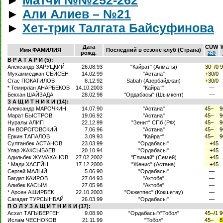
►
Матчи №№252-262
►
Али Алиев – №21
►
Хет-трик Талгата Байсуфинова
Дата
CUW
Имя ФАМИЛИЯ
Последний в сезоне клуб (Страна)
рожд.
2:0
В Р А Т А Р И (5):
Александр ЗАРУЦКИЙ
26.08.93
"Кайрат" (Алматы)
30–/0
9
Мухаммеджан СЕЙСЕН
14.02.99
"Астана"
+30/0
Стас ПОКАТИЛОВ
8.12.92
Sabah (Азербайджан)
+30/0
* Темирлан АНАРБЕКОВ
14.10.2003
"Кайрат"
—
Бекхан ШАЙЗАДА
28.02.98
"Ордабасы" (Шымкент)
—
З А Щ И Т Н И К И (14):
Александр МАРОЧКИН
14.07.90
"Астана"
45–
9
Марат БЫСТРОВ
19.06.92
"Астана"
45–
9
Нуралы АЛИП
22.12.99
"Зенит" СПб (РФ)
45–
9
Ян ВОРОГОВСКИЙ
7.06.96
"Астана"
45–
9
Еркин ТАПАЛОВ
3.09.93
"Кайрат"
45–
9
Султанбек АСТАНОВ
23.03.99
"Ордабасы"
+45
Улар ЖАКСЫБАЕВ
20.10.94
"Ордабасы"
+45
Адильбек ЖУМАХАНОВ
27.02.2002
"Елимай" (Семей)
+45
* Мади ХАСЕЙН
17.12.2000
"Женис" (Астана)
+45
Сергей МАЛЫЙ
5.06.90
"Ордабасы"
—
Багдат КАИРОВ
27.04.93
"Актобе"
—
Алибек КАСЫМ
27.05.98
"Актобе"
—
* Арсен АШИРБЕК
22.10.2003
"Окжетпес" (Кокшетау)
—
Сагадат ТУРСЫНБАЙ
26.03.99
"Ордабасы"
—
П О Л У З А Щ И Т Н И К И (17):
Асхат ТАГЫБЕРГЕН
9.08.90
"Ордабасы"/"Тобол"
45–/1
9
Ислам ЧЕСНОКОВ
21.11.99
"Тобол"
45–
8