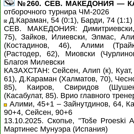
№260. СЕВ. МАКЕДОНИЯ — КАЗ
отборочного турнира ЧМ-2026
Д.Караман, 54 (0:1), Барди, 74 (1:1)
СЕВ. МАКЕДОНИЯ: Димитриевски,
75), Зайков, Илиевски, Элмас, Али
(Костадинов, 46), Алими (Трайк
(Растодер, 62), Миовски (Чурлин
Благоя Милевски
КАЗАХСТАН: Сейсен, Алип (к), Куат,
61), Д.Караман (Халматов, 70), Чесн
85), Каиров, Свиридов (Шушен
(Касабулат, 85). Врио главного трен
Алими, 45+1 – Зайнутдинов, 64, Каи
90+4, Сейсен, 90+6
13.10.2025. Скопье, "Toše Proeski 
Мартинес Мунуэра (Испания)