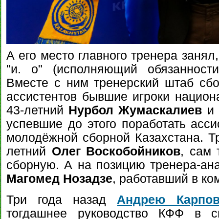
А его место главного тренера занял,
"и. о" (исполняющий обязанност
Вместе с ним тренерский штаб сбо
ассистентов бывшие игроки национ
43-летний
Нурбол Жумаскалиев
и 
успевшие до этого поработать асси
молодёжной сборной Казахстана. Тр
летний
Олег Воскобойников
, сам
сборную. А на позицию тренера-ана
Магомед Нозадзе
, работавший в ко
Три года назад
Андрею Карпов
тогдашнее руководство КФФ в св