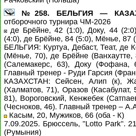
№258. БЕЛЬГИЯ — КАЗАХС
отборочного турнира ЧМ-2026
де Брёйне, 42 (1:0), Доку, 44 (2:0)
(4:0), де Брёйне, 84 (5:0), Мёнье, 87 (
БЕЛЬГИЯ: Куртуа, Дебаст, Теат, де К
(Мёнье, 70), де Брёйне (Ванхаутте, 
(Салемакерс, 63), Доку (Фофана, 6
Главный тренер - Руди Гарсия (Фран
КАЗАХСТАН: Сейсен, Алип (к), Ж
(Халматов, 71), Оразов (Касабулат,
81), Вороговский, Кенжебек (Сатпае
(Чесноков, 46). Главный тренер – А.
Касым, 20, Мужиков, 66 (оба - К)
7.09.2025. Брюссель, "Lotto Park". 
(Румыния)