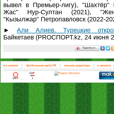
вывел в Премьер-лигу), "Шахтёр" К
Жас" Нур-Султан (2021), "Жен
"Кызылжар" Петропавловск (2022-202
►
Али Алиев. Турецкие откро
Байкетаев (PROСПОРТ.kz, 24 июня 20
Поделиться…
«
в начало
футбольная карта РК
письмо редактору
о проекте