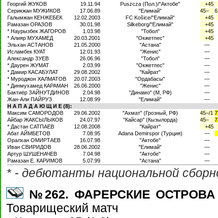
Георгий ЖУКОВ
19.11.94
Puszcza (Пол.)/"Актобе"
+45
Серикжан МУЖИКОВ
17.06.89
"Елимай"
45–
6
Галымжан КЕНЖЕБЕК
12.02.2003
FC Košice/"Елимай"
+45
Рамазан ОРАЗОВ
30.01.98
Silkeborg/"Елимай"
+45
* Наурызбек ЖАГОРОВ
1.03.98
"Тобол"
+45
* Алияр МУХАМЕД
20.03.2001
"Окжетпес"
+45
Эльхан АСТАНОВ
21.05.2000
"Астана"
—
Исламбек КУАТ
12.01.93
"Женис"
—
Александр ЗУЕВ
26.06.96
"Тобол"
—
* Даурен ЖУМАТ
2.03.99
"Окжетпес"
—
* Дамир КАСАБУЛАТ
29.08.2002
"Кайрат"
—
* Муроджон ХАЛМАТОВ
20.07.2003
"Ордабасы"
—
* Динмухамед КАРАМАН
26.06.2000
"Женис"
—
Бактиёр ЗАЙНУТДИНОВ
2.04.98
"Динамо" (М, РФ)
—
Жан-Али ПАЙРУЗ
12.08.99
"Елимай"
—
Н А П А Д А Ю Щ И Е (8):
Максим САМОРОДОВ
29.06.2002
"Ахмат" (Грозный, РФ)
45–/1
7
Айбар ЖАКСЫЛЫКОВ
24.07.97
"Кайсар" (Кызылорда)
45–
7
* Дастан САТПАЕВ
12.08.2008
"Кайрат"
+45
Абат АЙМБЕТОВ
7.08.95
Adana Demirspor (Турция)
—
Оралхан ОМИРТАЕВ
16.07.98
"Актобе"
—
Иван СВИРИДОВ
28.06.2002
"Елимай"
—
Артур ШУШЕНАЧЕВ
7.04.98
"Актобе"
—
Рамазан Е. КАРИМОВ
5.07.99
"Астана"
—
* - дебютанты национальной сборн
№262. ФАРЕРСКИЕ ОСТРОВА —
Товарищеский матч