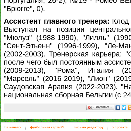
Португалия, 26-2), №19 - Ромео ВЕ
"Брюгге", 0).
Ассистент главного тренера:
Клод 
Выступал на позиции центрально
"Мюлуз" (1988-1990), "Лилль" (1990
"Сент-Этьенн" (1996-1999), "Ле-Ман
(2002-2003). Тренерская карьера: "
после чего был постоянным ассисте
(2009-2013), "Рома", Италия (20
"Марсель" (2016-2019), "Лион" (201
Саудовская Аравия (2022-2023), "На
национальная сборная Бельгии (с 24
Поделиться…
«
в начало
футбольная карта РК
письмо редактору
о проекте