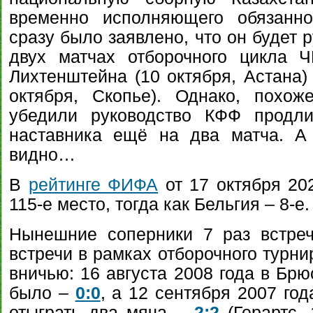
временно исполняющего обязанно
сразу было заявлено, что он будет 
двух матчах отборочного цикла 
Лихтенштейна (10 октября, Астана)
октября, Скопье). Однако, похож
убедили руководство КФФ продли
наставника ещё на два матча. А 
видно…
В
рейтинге ФИФА
от 17 октября 20
115-е место, тогда как Бельгия – 8-е.
Нынешние соперники 7 раз встреч
встречи в рамках отборочного турн
вничью: 16 августа 2008 года в Брю
было –
0:0
, а 12 сентября 2007 го
отыграть два мяча –
2:2
(Герартс, 