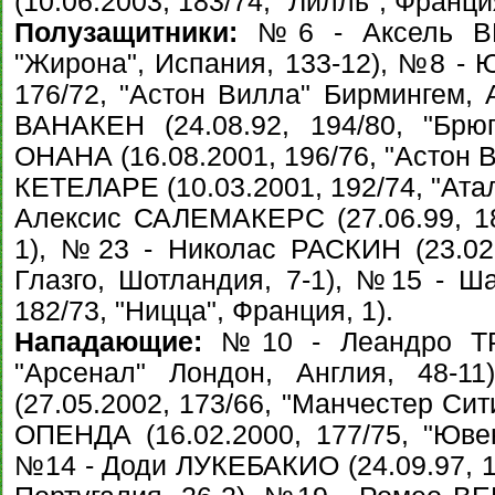
(10.06.2003, 183/74, "Лилль", Франция
Полузащитники:
№6 - Аксель ВИТ
"Жирона", Испания, 133-12), №8 - 
176/72, "Астон Вилла" Бирмингем, 
ВАНАКЕН (24.08.92, 194/80, "Брю
ОНАНА (16.08.2001, 196/76, "Астон 
КЕТЕЛАРЕ (10.03.2001, 192/74, "Атал
Алексис САЛЕМАКЕРС (27.06.99, 180
1), №23 - Николас РАСКИН (23.02.
Глазго, Шотландия, 7-1), №15 - Ш
182/73, "Ницца", Франция, 1).
Нападающие:
№10 - Леандро ТРО
"Арсенал" Лондон, Англия, 48-
(27.05.2002, 173/66, "Манчестер Сит
ОПЕНДА (16.02.2000, 177/75, "Ювен
№14 - Доди ЛУКЕБАКИО (24.09.97, 1