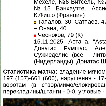
Мехеле, №6 Витсель, №7
№15 Ванхаутте. Ассис
К.Фишо (Франция)
Тапалов, 30, Сатпаев, 47
– Онана, 40
Чесноков, 79 (К)
15.11.2025. Астана, "Ast
Донатас Румшас, Але
Сужиеделис (все - Лит
(Нидерланды), Донатас Ш
Статистика матча:
владение мячом 
197 (157)-661 (606), нарушения - 17
воротам (в створ/мимо/блокировано
перекладины/штанги - 0-0, угловые - 