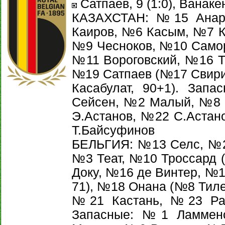
Сатпаев, 9 (1:0), Ванакен
КАЗАХСТАН: №15 Анар
Каиров, №6 Касым, №7 К
№9 Чесноков, №10 Самор
№11 Вороговский, №16 Т
№19 Сатпаев (№17 Свири
Касабулат, 90+1). За
Сейсен, №2 Малый, №8 
Э.Астанов, №22 С.Астано
Т.Байсуфинов
БЕЛЬГИЯ: №13 Cелс, №2 
№3 Теат, №10 Троссард 
Доку, №16 де Винтер, №1
71), №18 Онана (№8 Тилем
№21 Кастань, №23 Рас
Запасные: №1 Ламмен