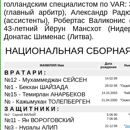
голландским специалистом по VAR:
(главный арбитр), Александр Ра
(ассистенты), Робертас Валиконис 
43-летний Йёрун Мансхот (Ниде
Донатас Шименас (Литва).
НАЦИОНАЛЬНАЯ СБОРНАЯ
Дата
ФАМИЛИЯ Имя
Ны
рождения
В Р А Т А Р И :
№12 - Мухаммеджан СЕЙСЕН
14.02.99
№1 - Бекхан ШАЙЗАДА
28.02.98
"Орда
№15 - Темирлан АНАРБЕКОВ
14.10.2003
"Кай
№ - Кажымукан ТОЛЕПБЕРГЕН
21.04.2000
"Окжет
З А Щ И Т Н И К И :
№2 - Сергей МАЛЫЙ
5.06.90
№11 - Ян ВОРОГОВСКИЙ
7.06.96
№3 - Нуралы АЛИП
22.12.99
"
Зе