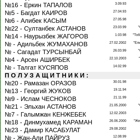
№16 - Еркин ТАПАЛОВ
3.09.93
№5 - Багдат КАИРОВ
27.04.93
№6 - Алибек КАСЫМ
27.05.98
№22 - Султанбек АСТАНОВ
23.03.99
№14 - Наурызбек ЖАГОРОВ
1.03.98
"Тоб
№ - Адильбек ЖУМАХАНОВ
27.02.2002
"Ел
№ - Сагадат ТУРСЫНБАЙ
26.03.99
№4 - Арсен АШИРБЕК
22.10.2003
№ - Талгат КУСЯПОВ
14.02.99
П О Л У З А Щ И Т Н И К И :
№20 - Рамазан ОРАЗОВ
30.01.98
№13 - Георгий ЖУКОВ
19.11.94
№9 - Ислам ЧЕСНОКОВ
21.11.99
№21 - Эльхан АСТАНОВ
21.05.2000
№7 - Галымжан КЕНЖЕБЕК
12.02.2003
№18 - Динмухамед КАРАМАН
26.06.2000
"Же
№23 - Дамир КАСАБУЛАТ
29.08.2002
№ - Жан-Али ПАЙРУЗ
12.08.99