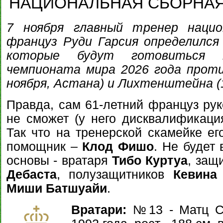
НАЦИОНАЛЬНАЯ СБОРНАЯ
7 ноября главный тренер нацио
француз Руди Гарсия определился 
которые будут готовиться 
чемпионата мира 2026 года проти
ноября, Астана) и Лихтенштейна (1
Правда, сам 61-летний француз рук
не сможет (у него дисквалификация
Так что на тренерской скамейке ег
помощник –
Клод Фишо
. Не будет
основы - вратаря
Тибо Куртуа
, защ
Дебаста
, полузащитников
Кевина
Миши Батшуайи
.
Вратари:
№13 - Матц С