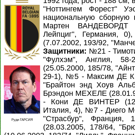
1992 года, рост - 188 см, 
"Ноттингем Форест" Уэ
национальную сборную 
Мартен ВАНДЕВОРДТ (2
Лейпциг", Германия, 
(7.07.2002, 193/92, "Манч
Защитники:
№21 - Тимоти
"Фулхэм", Англия, 5
(25.05.2000, 185/78, "Айн
29-1), №5 - Максим ДЕ К
"Брайтон энд Хоув Альб
Брэндон МЕХЕЛЕ (28.01.93
- Кони ДЕ ВИНТЕР (12.0
Италия, 4), №7 - Диего М
"Страсбур", Франция
Руди ГАРСИЯ
(28.03.2005, 178/64, "Б