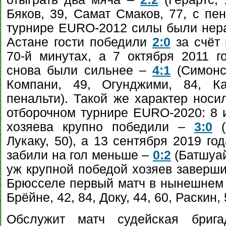
Бяков, 39, Самат Смаков, 77, с пен
турнире EURO-2012 силы были нерав
Астане гости победили
2:0
за счёт 
70-й минутах, а 7 октября 2011 
снова были сильнее –
4:1
(Симонс,
Компани, 49, Огунджими, 84, Ка
пенальти). Такой же характер носи
отборочном турнире EURO-2020: 8 
хозяева крупно победили –
3:0
(
Лукаку, 50), а 13 сентября 2019 го
забили на гол меньше –
0:2
(Батшуай
уж крупной победой хозяев заверши
Брюсселе первый матч в нынешнем
Брёйне, 42, 84, Доку, 44, 60, Раскин, 
Обслужит матч судейская брига