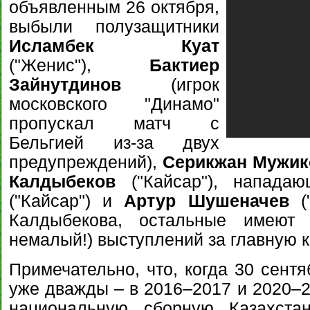
объявленным 26 октября,
выбыли полузащитники
Исламбек Куат
("Женис"),
Бактиер
Зайнутдинов
(игрок
московского "Динамо"
пропускал матч с
Бельгией из-за двух
предупреждений),
Серикжан Мужик
Калдыбеков
("Кайсар"), напад
("Кайсар") и
Артур Шушеначев
("
Калдыбекова, остальные имеют
немалый!) выступлений за главную 
Примечательно, что, когда 30 сент
уже дважды – в 2016–2017 и 2020–2
национальную сборную Казахстан