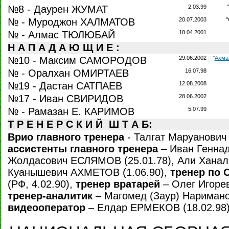
№8 - Даурен ЖУМАТ
2.03.99
№ - Муроджон ХАЛМАТОВ
20.07.2003
№ - Алмас ТЮЛЮБАЙ
18.04.2001
Н А П А Д А Ю Щ И Е :
№10 - Максим САМОРОДОВ
29.06.2002
"
Ахма
№ - Оралхан ОМИРТАЕВ
16.07.98
№19 - Дастан САТПАЕВ
12.08.2008
№17 - Иван СВИРИДОВ
28.06.2002
№ - Рамазан Е. КАРИМОВ
5.07.99
Т Р Е Н Е Р С К И Й Ш Т А Б:
Врио главного тренера
- Талгат Маруанович
ассистенты главного тренера
– Иван Геннад
Жолдасович ЕСЛЯМОВ (25.01.78), Али Ханали
Куанышевич АХМЕТОВ (1.06.90),
тренер по
(РФ, 4.02.90),
тренер вратарей
– Олег Игоре
тренер-аналитик
– Магомед (Заур) Наримано
видеооператор
– Елдар ЕРМЕКОВ (18.02.98)