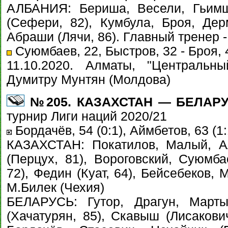
АЛБАНИЯ: Бериша, Весели, Гьимш
(Сефери, 82), Кумбула, Броя, Дер
Абраши (Лячи, 86). Главный тренер 
Суюмбаев, 22, Быстров, 32 - Броя, 
11.10.2020. Алматы, "Центральны
Думитру Мунтян (Молдова)
№205. КАЗАХСТАН — БЕЛАРУСЬ
турнир Лиги наций 2020/21
Бордачёв, 54 (0:1), Аймбетов, 63 (1:
КАЗАХСТАН: Покатилов, Малый, Ал
(Перцух, 81), Вороговский, Суюмба
72), Федин (Куат, 64), Бейсебеков,
М.Билек (Чехия)
БЕЛАРУСЬ: Гутор, Драгун, Марты
(Хачатурян, 85), Скавыш (Лисакович