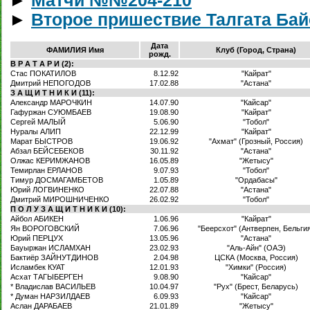
►
Матчи №№204-210
►
Второе пришествие Талгата Ба
Дата
ФАМИЛИЯ Имя
Клуб (Город, Страна)
рожд.
В Р А Т А Р И (2):
Стас ПОКАТИЛОВ
8.12.92
"Кайрат"
Дмитрий НЕПОГОДОВ
17.02.88
"Астана"
З А Щ И Т Н И К И (11):
Александр МАРОЧКИН
14.07.90
"Кайсар"
Гафуржан СУЮМБАЕВ
19.08.90
"Кайрат"
Сергей МАЛЫЙ
5.06.90
"Тобол"
Нуралы АЛИП
22.12.99
"Кайрат"
Марат БЫСТРОВ
19.06.92
"Ахмат" (Грозный, Россия)
Абзал БЕЙСЕБЕКОВ
30.11.92
"Астана"
Олжас КЕРИМЖАНОВ
16.05.89
"Жетысу"
Темирлан ЕРЛАНОВ
9.07.93
"Тобол"
Тимур ДОСМАГАМБЕТОВ
1.05.89
"Ордабасы"
Юрий ЛОГВИНЕНКО
22.07.88
"Астана"
Дмитрий МИРОШНИЧЕНКО
26.02.92
"Тобол"
П О Л У З А Щ И Т Н И К И (10):
Айбол АБИКЕН
1.06.96
"Кайрат"
Ян ВОРОГОВСКИЙ
7.06.96
"Беерсхот" (Антверпен, Бельги
Юрий ПЕРЦУХ
13.05.96
"Астана"
Бауыржан ИСЛАМХАН
23.02.93
"Аль-Айн" (ОАЭ)
Бактиёр ЗАЙНУТДИНОВ
2.04.98
ЦСКА (Москва, Россия)
Исламбек КУАТ
12.01.93
"Химки" (Россия)
Асхат ТАГЫБЕРГЕН
9.08.90
"Кайсар"
* Владислав ВАСИЛЬЕВ
10.04.97
"Рух" (Брест, Беларусь)
* Думан НАРЗИЛДАЕВ
6.09.93
"Кайсар"
Аслан ДАРАБАЕВ
21.01.89
"Жетысу"