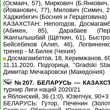
(Осмаич, 57), Миркович (Б.Янкович,
(Йованович, 77), Милович (Симич, 2
Хаджибегич (Босния и Герцеговина)
КАЗАХСТАН: Непогодов, Досмагамбе
(Абикен, 85), Дарабаев (Пер
Жангылышбай (Щёткин, 61), Быстров
Бейсебеков (Алип, 46), Логвиненк
тренер - М.Билек (Чехия)
Досмагамбетов, 18, Керимжанов, 69, 
11.11.2020. Подгорица, "Gradski Sta
Димитар Мечкаровски (Македония)
№207. БЕЛАРУСЬ — КАЗАХСТАН
турнир Лиги наций 2020/21
Яблонский, 36 (1:0), Юзепчук, 90+3 
БЕЛАРУСЬ: Гутор, Печенин (Золот