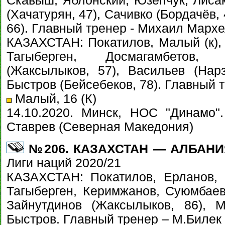
Скавыш, Яблонский, Юзепчук, Лисак
(Хачатурян, 47), Сачивко (Бордачёв, 
66). Главный тренер - Михаил Марх
КАЗАХСТАН: Покатилов, Малый (к), Е
Тагыберген, Досмагамбетов,
(Жаксылыков, 57), Васильев (Нарз
Быстров (Бейсебеков, 78). Главный 
Малый, 16 (К)
14.10.2020. Минск, НОС "Динамо"
Ставрев (Северная Македония)
№206. КАЗАХСТАН — АЛБАНИЯ
Лиги наций 2020/21
КАЗАХСТАН: Покатилов, Ерланов, К
Тагыберген, Керимжанов, Суюмбаев 
Зайнутдинов (Жаксылыков, 86), М
Быстров. Главный тренер – М.Билек 