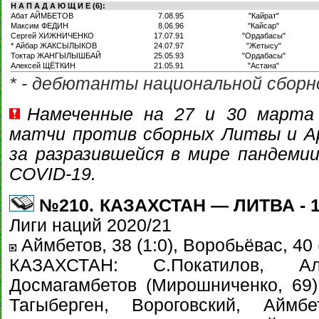
Н А П А Д А Ю Щ И Е (6):
Абат АЙМБЕТОВ
7.08.95
"Кайрат"
Максим ФЕДИН
8.06.96
"Кайсар"
Сергей ХИЖНИЧЕНКО
17.07.91
"Ордабасы"
* Айбар ЖАКСЫЛЫКОВ
24.07.97
"Жетысу"
Токтар ЖАНГЫЛЫШБАЙ
25.05.93
"Ордабасы"
Алексей ЩЁТКИН
21.05.91
"Астана"
* - дебютанты национальной сборн
Намеченные на 27 и 30 марта
матчи против сборных Литвы и 
за разразившейся в мире пандеми
COVID-19.
№210. КАЗАХСТАН — ЛИТВА - 1:
Лиги наций 2020/21
Аймбетов, 38 (1:0), Воробьёвас, 40 (
КАЗАХСТАН: С.Покатилов, Ал
Досмагамбетов (Мирошниченко, 69),
Тагыберген, Вороговский, Аймб