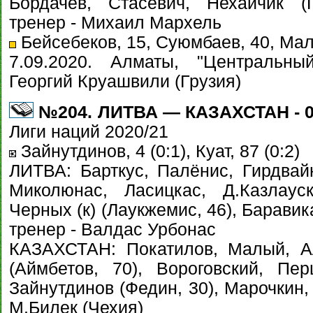
Бордачёв, Стасевич, Нехайчик (
тренер - Михаил Мархель
Бейсебеков, 15, Суюмбаев, 40, Малы
7.09.2020. Алматы, "Центральны
Георгий Круашвили (Грузия)
№204. ЛИТВА — КАЗАХСТАН - 0:
Лиги наций 2020/21
Зайнутдинов, 4 (0:1), Куат, 87 (0:2)
ЛИТВА: Барткус, Палёнис, Гирдвайн
Миколюнас, Ласицкас, Д.Казлаус
Черных (к) (Лаукжемис, 46), Баравик
тренер - Валдас Урбонас
КАЗАХСТАН: Покатилов, Малый, Ал
(Аймбетов, 70), Вороговский, Пер
Зайнутдинов (Федин, 30), Марочкин,
М.Билек (Чехия)