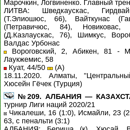
Марочкин, Логвиненко. Главный трен
ЛИТВА: Шведкаускас, Гирдвай
(Т.Элиошюс, 66), Вайткунас (Га
(Петравичюс, 84), Новиковас,
(Д.Казлаускас, 76), Шимкус, Вор
Валдас Урбонас
Вороговский, 2, Абикен, 81 - М
Лаукжемис, 58
Куат, 44/50
(А)
18.11.2020. Алматы, "Центральны
Хюсейн Гёчек (Турция)
№209. АЛБАНИЯ — КАЗАХСТАН
турнир Лиги наций 2020/21
Чикалеши, 16 (1:0), Исмайли, 23 (2:
63, с пенальти (3:1)
АЛБАНИЯ: Бериша (к), Хюсай, В