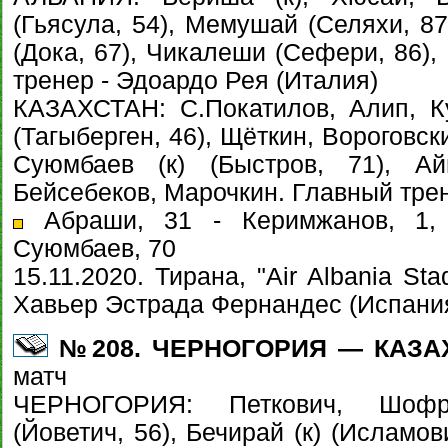
(Гьясула, 54), Мемушай (Селяхи, 87
(Дока, 67), Чикалеши (Сефери, 86)
тренер - Эдоардо Рея (Италия)
КАЗАХСТАН: С.Покатилов, Алип, Ку
(Тагыберген, 46), Щёткин, Вороговск
Суюмбаев (к) (Быстров, 71), Ай
Бейсебеков, Марочкин. Главный трен
Абраши, 31 - Керимжанов, 1, 
Суюмбаев, 70
15.11.2020. Тирана, "Air Albania St
Хавьер Эстрада Фернандес (Испани
№208. ЧЕРНОГОРИЯ — КАЗАХ
матч
ЧЕРНОГОРИЯ: Петкович, Шофр
(Йоветич, 56), Бечирай (к) (Исламов