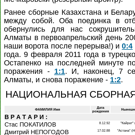
Ранее сборные Казахстана и Белар
между собой. Оба поединка в от
обернулись для нас сокрушите
Алматы в первоапрельский день 200
наши ворота после перерыва!) и
0:4
года. 9 февраля 2011 года в турецк
Остапенко на последней минуте по
поражения -
1:1
. И, наконец, 7 с
Алматы, и снова поражение -
1:2
.
НАЦИОНАЛЬНАЯ СБОРНАЯ
Дата
ФАМИЛИЯ Имя
Нынешн
рождения
В Р А Т А Р И :
Стас ПОКАТИЛОВ
8.12.92
"Кайрат"
Дмитрий НЕПОГОДОВ
17.02.88
"Астана" (