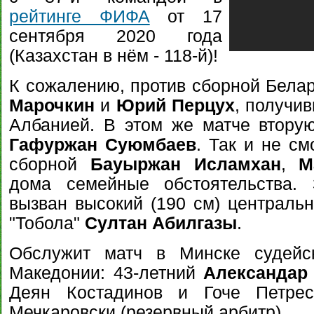
рейтинге ФИФА
от 17
сентября 2020 года
(Казахстан в нём - 118-й)!
К сожалению, против сборной Бела
Марочкин
и
Юрий Перцух
, получи
Албанией. В этом же матче втору
Гафуржан Суюмбаев
. Так и не см
сборной
Бауыржан Исламхан
,
М
дома семейные обстоятельства.
вызван высокий (190 см) центральн
"Тобола"
Султан Абилгазы
.
Обслужит матч в Минске судейс
Македонии: 43-летний
Александар
Деян Костадинов и Гоче Петреск
Мечкаровски (резервный арбитр).