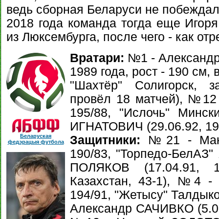
ведь сборная Беларуси не побеждала
2018 года команда тогда еще Игоря
из Люксембурга, после чего - как от
Вратари:
№1 - Александр
1989 года, рост - 190 см, 
"Шахтёр" Солигорск, 
провёл 18 матчей), №12 
195/88, "Ислочь" Минск
ИГНАТОВИЧ (29.06.92, 192
Беларуская
Защитники:
№21 - Макс
федэрацыя футбола
190/83, "Торпедо-БелАЗ"
ПОЛЯКОВ (17.04.91, 1
Казахстан, 43-1), №4 -
194/91, "Жетысу" Талдыкор
Александр САЧИВКО (5.01.