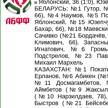
Яблонский, 36 (1:0), Юзе
БЕЛАРУСЬ: №1 Гутор, №
66), №4 Наумов, №5 П
Яблонский, №15 Юзепч
Бахар, 66), №18 Маевски
Сачивко (№21 Бордачёв, 
Климович, 66). Запас
Игнатович, №6 Гро
Подстрелов, №23 Павл
Михаил Мархель
КАЗАХСТАН: №1 Покат
Ерланов, №6 Абикен (№5 
№11 Досмагамбетов,
Аймбетов (№9 Жаксылы
(№10 Нарзилдаев, 78)
Быстров (№21 Бейсебе