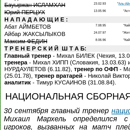
Бауыржан ИСЛАМХАН
23.02.93
"
Аль-Ай
Юрий ПЕРЦУХ
13.05.96
"Аст
Н А П А Д А Ю Щ И Е :
Абат АЙМБЕТОВ
7.08.95
"Кай
Айбар ЖАКСЫЛЫКОВ
24.07.97
"Жет
Максим ФЕДИН
8.06.96
"Кай
Т Р Е Н Е Р С К И Й Ш Т А Б:
Главный тренер
- Михал БИЛЕК (Чехия, 13.0
тренера
- Михал ХИПП (Словакия, 13.03.63) 
НУРДАУЛЕТОВ (6.11.82),
тренер по ОФП
- М
(25.01.78),
тренер вратарей
- Николай Викто
аналитик
- Тимур КУСАИНОВ (31.08.84).
НАЦИОНАЛЬНАЯ СБОРНАЯ
30 сентября главный тренер
наци
Михаил Мархель определился с
игроков, вызванных на матч пл