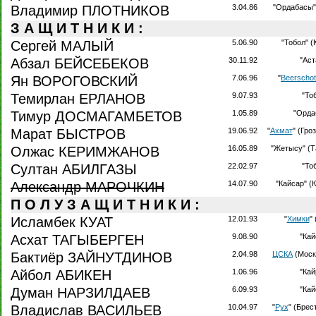
Владимир ПЛОТНИКОВ
3.04.86
"Ордабасы"
З А Щ И Т Н И К И :
Сергей МАЛЫЙ
5.06.90
"Тобол" (
Абзал БЕЙСЕБЕКОВ
30.11.92
"Аст
Ян ВОРОГОВСКИЙ
7.06.96
"
Beerschot
Темирлан ЕРЛАНОВ
9.07.93
"То
Тимур ДОСМАГАМБЕТОВ
1.05.89
"Орда
Марат БЫСТРОВ
19.06.92
"
Ахмат
" (Гро
Олжас КЕРИМЖАНОВ
16.05.89
"Жетысу" (Т
Султан АБИЛГАЗЫ
22.02.97
"То
Александр МАРОЧКИН
14.07.90
"Кайсар" (
П О Л У З А Щ И Т Н И К И :
Исламбек КУАТ
12.01.93
"
Химки
"
Асхат ТАГЫБЕРГЕН
9.08.90
"Кай
Бактиёр ЗАЙНУТДИНОВ
2.04.98
ЦСКА
(Моск
Айбол АБИКЕН
1.06.96
"Кай
Думан НАРЗИЛДАЕВ
6.09.93
"Кай
Владислав ВАСИЛЬЕВ
10.04.97
"
Рух
" (Брес