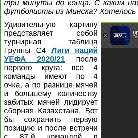
три минуты до конца. С каким н
футболисты из Минска? Хотелось
Удивительную картину
представляет собой
турнирная таблица
Группы C4
Лиги наций
УЕФА 2020/21
после
первого круга: все 4
команды имеют по 4
очка, а по разнице мячей
и большему количеству
забитых мячей лидирует
сборная Казахстана. Вот
бы сохранить первую
позицию и после встречи
с 87-й командой в