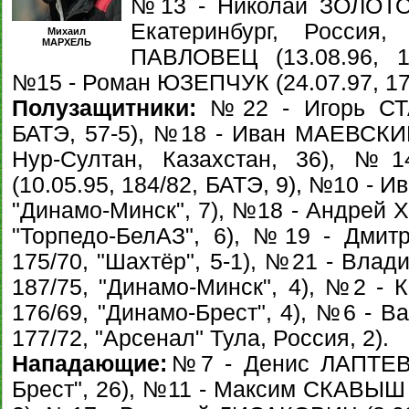
№13 - Николай ЗОЛОТОВ 
Екатеринбург, Росси
Михаил
МАРХЕЛЬ
ПАВЛОВЕЦ (13.08.96, 18
№15 - Роман ЮЗЕПЧУК (24.07.97, 171
Полузащитники:
№22 - Игорь СТАС
БАТЭ, 57-5), №18 - Иван МАЕВСКИЙ 
Нур-Султан, Казахстан, 36), №
(10.05.95, 184/82, БАТЭ, 9), №10 - И
"Динамо-Минск", 7), №18 - Андрей Х
"Торпедо-БелАЗ", 6), №19 - Дмит
175/70, "Шахтёр", 5-1), №21 - Вла
187/75, "Динамо-Минск", 4), №2 - 
176/69, "Динамо-Брест", 4), №6 - 
177/72, "Арсенал" Тула, Россия, 2).
Нападающие:
№7 - Денис ЛАПТЕВ (
Брест", 26), №11 - Максим СКАВЫШ (