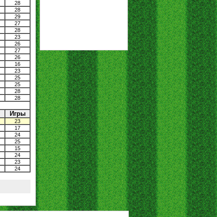
28
28
29
27
28
23
26
27
26
16
23
25
25
28
28
Игры
23
17
24
25
15
24
23
24