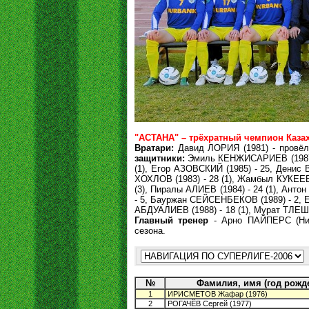
"АСТАНА" – трёхратный чемпион Казах
Вратари:
Давид ЛОРИЯ (1981) - провёл 
защитники:
Эмиль КЕНЖИСАРИЕВ (1987) -
(1), Егор АЗОВСКИЙ (1985) - 25, Денис
ХОХЛОВ (1983) - 28 (1), Жамбыл КУКЕЕВ 
(3), Пиралы АЛИЕВ (1984) - 24 (1), Анто
- 5, Бауржан СЕЙСЕНБЕКОВ (1989) - 2, 
АБДУАЛИЕВ (1988) - 18 (1), Мурат ТЛЕШЕВ
Главный тренер
- Арно ПАЙПЕРС (Ни
сезона.
№
Фамилия, имя (год рожд
1
ИРИСМЕТОВ Жафар (1976)
2
РОГАЧЁВ Сергей (1977)