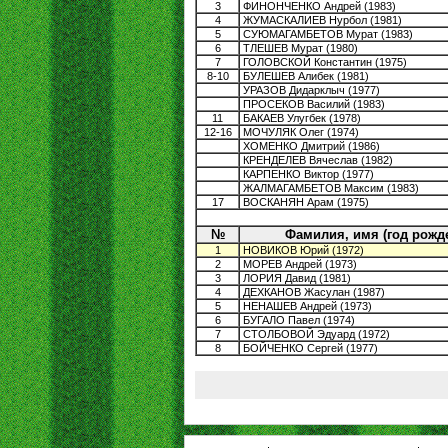
3
ФИНОНЧЕНКО Андрей (1983)
4
ЖУМАСКАЛИЕВ Нурбол (1981)
5
СУЮМАГАМБЕТОВ Мурат (1983)
6
ТЛЕШЕВ Мурат (1980)
7
ГОЛОВСКОЙ Константин (1975)
8-10
БУЛЕШЕВ Алибек (1981)
УРАЗОВ Дидарклыч (1977)
ПРОСЕКОВ Василий (1983)
11
БАКАЕВ Улугбек (1978)
12-16
МОЧУЛЯК Олег (1974)
ХОМЕНКО Дмитрий (1986)
КРЕНДЕЛЕВ Вячеслав (1982)
КАРПЕНКО Виктор (1977)
ЖАЛМАГАМБЕТОВ Максим (1983)
17
ВОСКАНЯН Арам (1975)
№
Фамилия, имя (год рожд
1
НОВИКОВ Юрий (1972)
2
МОРЕВ Андрей (1973)
3
ЛОРИЯ Давид (1981)
4
ДЕХКАНОВ Жасулан (1987)
5
НЕНАШЕВ Андрей (1973)
6
БУГАЛО Павел (1974)
7
СТОЛБОВОЙ Эдуард (1972)
8
БОЙЧЕНКО Сергей (1977)