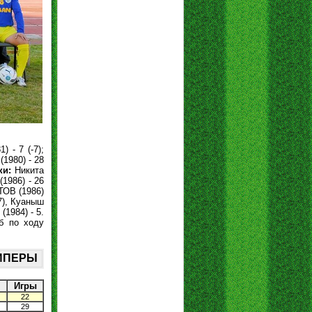
 - 7 (-7);
1980) - 28
ки:
Никита
1986) - 26
ТОВ (1986)
7), Куаныш
(1984) - 5.
б по ходу
КИПЕРЫ
Игры
22
29