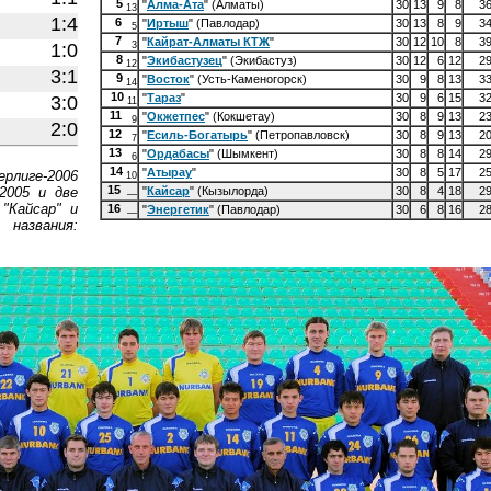
5
"
Алма-Ата
" (Алматы)
30
13
9
8
3
13
1:4
6
"
Иртыш
" (Павлодар)
30
13
8
9
3
5
7
"
Кайрат-Алматы КТЖ
"
30
12
10
8
3
1:0
3
8
"
Экибастузец
" (Экибастуз)
30
12
6
12
2
12
3:1
9
"
Восток
" (Усть-Каменогорск)
30
9
8
13
3
14
10
"
Тараз
"
30
9
6
15
3
3:0
11
11
"
Окжетпес
" (Кокшетау)
30
8
9
13
2
9
2:0
12
"
Есиль-Богатырь
" (Петропавловск)
30
8
9
13
2
7
13
"
Ордабасы
" (Шымкент)
30
8
8
14
2
6
14
"
Атырау
"
30
8
5
17
2
рлиге-2006
10
15
2005 и две
"
Кайсар
" (Кызылорда)
30
8
4
18
2
—
"Кайсар" и
16
"
Энергетик
" (Павлодар)
30
6
8
16
2
—
 названия: