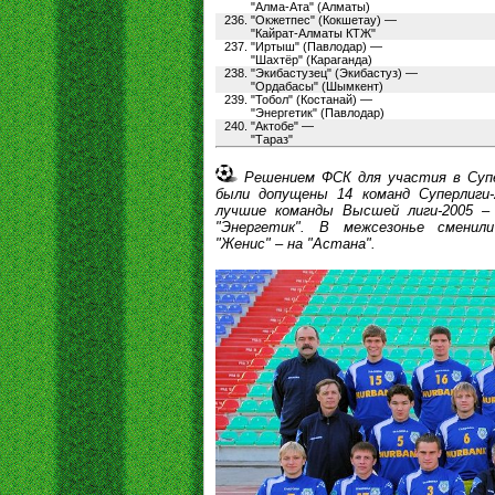
"Алма-Ата" (Алматы)
236.
"Окжетпес" (Кокшетау) —
"Кайрат-Алматы КТЖ"
237.
"Иртыш" (Павлодар) —
"Шахтёр" (Караганда)
238.
"Экибастузец" (Экибастуз) —
"Ордабасы" (Шымкент)
239.
"Тобол" (Костанай) —
"Энергетик" (Павлодар)
240.
"Актобе" —
"Тараз"
Решением ФСК для участия в Супе
были допущены 14 команд Суперлиги-
лучшие команды Высшей лиги-2005 – 
"Энергетик". В межсезонье сменили
"Женис" – на "Астана".