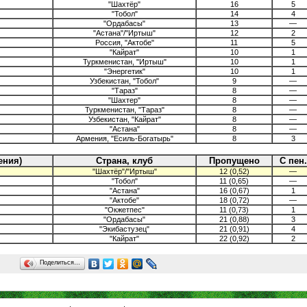
"Шахтёр"
16
5
"Тобол"
14
4
"Ордабасы"
13
—
"Астана"/"Иртыш"
12
2
Россия, "Актобе"
11
5
"Кайрат"
10
1
Туркменистан, "Иртыш"
10
1
"Энергетик"
10
1
Узбекистан, "Тобол"
9
—
"Тараз"
8
—
"Шахтер"
8
—
Туркменистан, "Тараз"
8
—
Узбекистан, "Кайрат"
8
—
"Астана"
8
—
Армения, "Есиль-Богатырь"
8
3
ения)
Страна, клуб
Пропущено
С пен.
"Шахтёр"/"Иртыш"
12 (0,52)
—
"Тобол"
11 (0,65)
—
"Астана"
16 (0,67)
1
"Актобе"
18 (0,72)
—
"Окжетпес"
11 (0,73)
1
"Ордабасы"
21 (0,88)
3
"Экибастузец"
21 (0,91)
4
"Кайрат"
22 (0,92)
2
Поделиться…