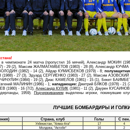
стана!
в чемпионате 24 матча (пропустил 16 мячей), Александр МОКИН (1981)
 29 (2), Максим ЖАЛМАГАМБЕТОВ (1983) - 28 (8), Александр КУЧМА (
 ВОЛОДИН (1982) - 14 (2), Айдар КУМИСБЕКОВ (1979) - 8;
полузащитни
(1988) - 27 (3), Эдуард СЕРГИЕНКО (1983) - 27 (2), Максим АЗОВСКИЙ (
н ЧИЧУЛИН (1984) - 19 (2), Диас КАМЕЛОВ (1981) - 15 (1), Бекет БАИМБЕ
Евгений МАЛИНИН (1986) - 1;
нападающие:
Дмитрий БЯКОВ (1978) - 21 (
 (1980) - 16 (7/2),
Александр КУЛИК
(1981) - 11 (2), Даурен КУСАИНОВ 
дерланды, 1959).
Подчеркиванием
выделены игроки, покинувшие клу
ЛУЧШИЕ БОМБАРДИРЫ И ГОЛ
ения)
Страна, клуб
Голы
С пен.
Узбекистан, "Алма-Ата"
17
4
Молдова, "Актобе"
16
2