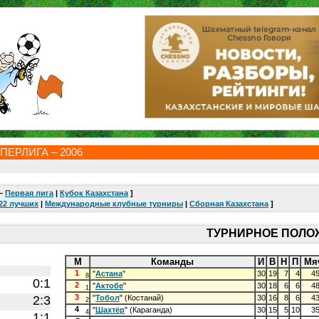
ПЕРЛИГА – 2006
—
Первая лига
|
Кубок Казахстана
]
22 лучших
|
Международные клубные турниры
|
Сборная Казахстана
]
ТУРНИРНОЕ ПОЛ
М
Команды
И
В
Н
П
Мя
1
"
Астана
"
30
19
7
4
4
8
0:1
2
"
Актобе
"
30
18
6
6
4
1
3
2:3
"
Тобол
" (Костанай)
30
16
8
6
4
2
4
"
Шахтёр
" (Караганда)
30
15
5
10
3
4
1:1