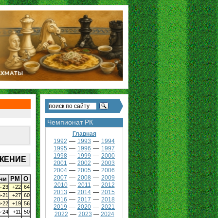
Чемпионат РК
Главная
—
—
1992
1993
1994
—
—
1995
1996
1997
—
—
1998
1999
2000
ОЖЕНИЕ
—
—
2001
2002
2003
—
—
2004
2005
2006
—
—
2007
2008
2009
чи
РМ
О
—
—
2010
2011
2012
5-23
+22
64
—
—
2013
2014
2015
8-21
+27
60
—
—
2016
2017
2018
3-22
+19
56
—
—
2019
2020
2021
5-24
+11
50
—
2022
2023
—
2024