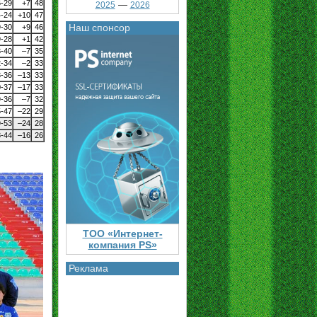
6-29
+7
48
—
2025
2026
4-24
+10
47
Наш спонсор
9-30
+9
46
9-28
+1
42
3-40
–7
35
2-34
–2
33
3-36
–13
33
0-37
–17
33
9-36
–7
32
5-47
–22
29
9-53
–24
28
8-44
–16
26
ТОО «Интернет-
компания PS»
Реклама