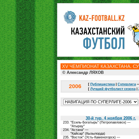
ХV ЧЕМПИОНАТ КАЗАХСТАНА. СУ
© Александр ЛЯХОВ
[
Публицистика
|
Суперлига
2006
[
Лучший футболист сезона
|
30-й тур, 4 ноября 2006 г.
233.
"Есиль-Богатырь" (Петропавловск) —
"Атырау"
234.
"Астана" —
"Кайсар" (Кызылорда)
235.
"Восток" (Усть-Каменогорск) —