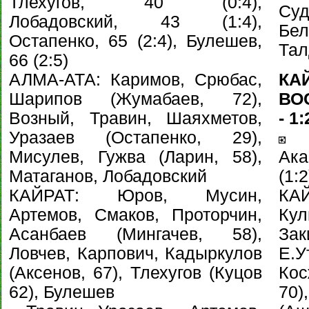
Тлехугов, 40 (0:4),
Су
Лобадовский, 43 (1:4),
Бел
Остапенко, 65 (2:4), Булешев,
Тал
66 (2:5)
АЛМА-АТА: Каримов, Срюбас,
КА
Шарипов (Жумабаев, 72),
ВОС
Возный, Травин, Шаяхметов,
- 1:
Уразаев (Остапенко, 29),
Му
Мисулев, Гужва (Ларин, 58),
Ака
Матаганов, Лобадовский
(1:2
КАЙРАТ: Юров, Мусин,
КА
Артемов, Смаков, Проторчин,
Кул
Асанбаев (Мингачев, 58),
За
Ловчев, Карпович, Кадыркулов
Е.
(Аксенов, 67), Тлехугов (Куцов
Кос
62), Булешев
70