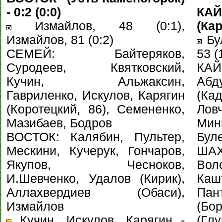
- 0:2 (0:0)
КАЙ
Измайлов, 48 (0:1),
(Кар
Измайлов, 81 (0:2)
Бул
СЕМЕЙ: Байтеряков,
53 (
Суродеев, Квятковский,
КА
Кучин, Альжаксин,
Абд
Гавриленко, Искулов, Карягин
(Ка
(Коротецкий, 86), Семененко,
Ловч
Мазибаев, Бодров
Минг
ВОСТОК: Калябин, Пультер,
Бул
Мескини, Кучерук, Гончаров,
ША
Якупов, Чесноков,
Вол
И.Шевченко, Удалов (Кирик),
Кашт
Аллахвердиев (Обаси),
Па
Измайлов
(Бо
Кучин, Искулов, Карягин -
(Глу