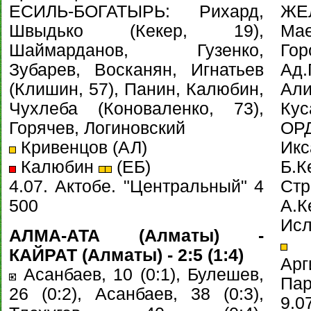
ЕСИЛЬ-БОГАТЫРЬ: Рихард,
ЖЕ
Швыдько (Кекер, 19),
Ма
Шаймарданов, Гузенко,
Го
Зубарев, Восканян, Игнатьев
Ад
(Клишин, 57), Панин, Калюбин,
Али
Чухлеба (Коноваленко, 73),
Кус
Горячев, Логиновский
ОР
Кривенцов (АЛ)
Икс
Калюбин
(ЕБ)
Б.
4.07. Актобе. "Центральный" 4
Ст
500
А.
Ис
АЛМА-АТА (Алматы) -
С
КАЙРАТ (Алматы) - 2:5 (1:4)
Ар
Асанбаев, 10 (0:1), Булешев,
Пар
26 (0:2), Асанбаев, 38 (0:3),
9.