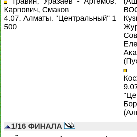
Травин, Уразаев - Артемов,
(Аш
Карпович, Смаков
ВО
4.07. Алматы. "Центральный" 1
Ку
500
Жу
Со
Ел
Ак
(Пу
Е.
Кос
9
"Це
Бор
(Ал
1/16 ФИНАЛА