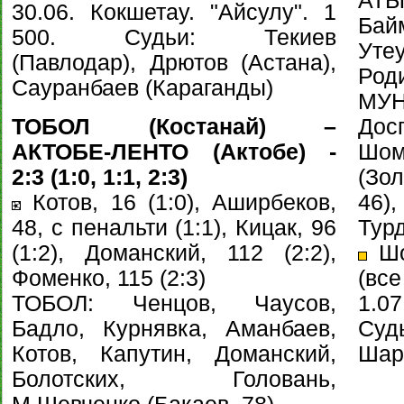
АТ
30.06. Кокшетау. "Айсулу". 1
Ба
500. Судьи: Текиев
Уте
(Павлодар), Дрютов (Астана),
Род
Сауранбаев (Караганды)
МУН
ТОБОЛ (Костанай) –
Дос
АКТОБЕ-ЛЕНТО (Актобе) -
Шо
2:3 (1:0, 1:1, 2:3)
(Зо
Котов, 16 (1:0), Аширбеков,
46)
48, с пенальти (1:1), Кицак, 96
Тур
(1:2), Доманский, 112 (2:2),
Шо
Фоменко, 115 (2:3)
(все
ТОБОЛ: Ченцов, Чаусов,
1.07
Бадло, Курнявка, Аманбаев,
Суд
Котов, Капутин, Доманский,
Шари
Болотских, Головань,