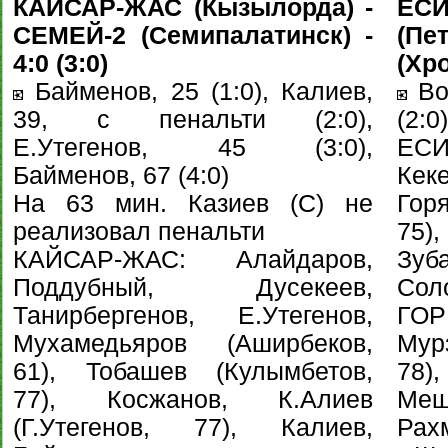
КАЙСАР-ЖАС (Кызылорда) -
ЕСИ
СЕМЕЙ-2 (Семипалатинск) -
(Пе
4:0 (3:0)
(Хро
Байменов, 25 (1:0), Калиев,
Вос
39, с пенальти (2:0),
(2:0)
Е.Утегенов, 45 (3:0),
ЕСИ
Байменов, 67 (4:0)
Кек
На 63 мин. Казиев (С) не
Гор
реализовал пенальти
75)
КАЙСАР-ЖАС: Алайдаров,
Зуб
Поддубный, Дусекеев,
Сол
Танирбергенов, Е.Утегенов,
ГОР
Мухамедьяров (Аширбеков,
Мур
61), Тобашев (Кулымбетов,
78)
77), Косжанов, К.Алиев
Ме
(Г.Утегенов, 77), Калиев,
Рах