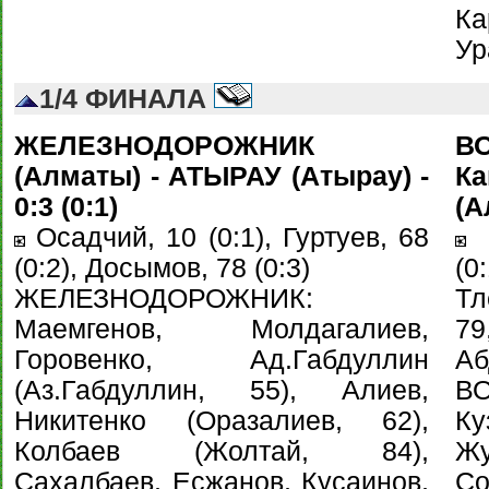
Ка
Ур
1/4 ФИНАЛА
ЖЕЛЕЗНОДОРОЖНИК
В
(Алматы) - АТЫРАУ (Атырау) -
К
0:3 (0:1)
(А
Осадчий, 10 (0:1), Гуртуев, 68
Т
(0:2), Досымов, 78 (0:3)
(0
ЖЕЛЕЗНОДОРОЖНИК:
Тл
Маемгенов, Молдагалиев,
79
Горовенко, Ад.Габдуллин
Аб
(Аз.Габдуллин, 55), Алиев,
ВО
Никитенко (Оразалиев, 62),
К
Колбаев (Жолтай, 84),
Ж
Сахалбаев, Есжанов, Кусаинов,
С