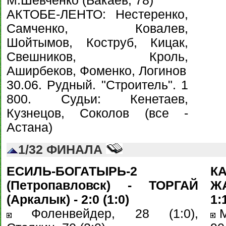
М.Шевченко (Бакаев, 78)
АКТОБЕ-ЛЕНТО: Нестеренко,
Самченко, Ковалев,
Шойтымов, Коструб, Кицак,
Свешников, Кроль,
Аширбеков, Фоменко, Логинов
30.06. Рудный. "Строитель". 1
800. Судьи: Кенетаев,
Кузнецов, Соколов (все -
Астана)
1/32 ФИНАЛА
ЕСИЛЬ-БОГАТЫРЬ-2
КА
(Петропавловск) - ТОРГАЙ
ЖА
(Аркалык) - 2:0 (1:0)
1:
Фоленвейдер, 28 (1:0),
М