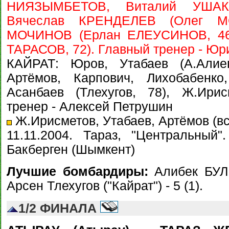
НИЯЗЫМБЕТОВ, Виталий УШАК
Вячеслав КРЕНДЕЛЕВ (Олег МО
МОЧИНОВ (Ерлан ЕЛЕУСИНОВ, 46)
ТАРАСОВ, 72). Главный тренер - Ю
КАЙРАТ: Юров, Утабаев (А.Алиев
Артёмов, Карпович, Лихобабенко
Асанбаев (Тлехугов, 78), Ж.Ири
тренер - Алексей Петрушин
Ж.Ирисметов, Утабаев, Артёмов (все
11.11.2004. Тараз, "Центральный
Бакберген (Шымкент)
Лучшие бомбардиры:
Алибек БУЛЕ
Арсен Тлехугов ("Кайрат") - 5 (1).
1/2 ФИНАЛА