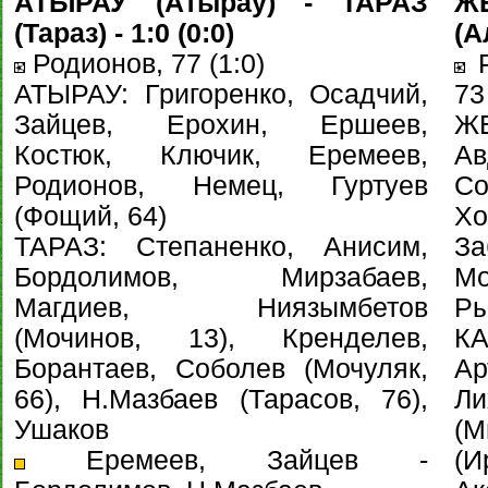
АТЫРАУ (Атырау) - ТАРАЗ
Ж
(Тараз) - 1:0 (0:0)
(А
Родионов, 77 (1:0)
Р
АТЫРАУ: Григоренко, Осадчий,
73
Зайцев, Ерохин, Ершеев,
Ж
Костюк, Ключик, Еремеев,
А
Родионов, Немец, Гуртуев
Со
(Фощий, 64)
Х
ТАРАЗ: Степаненко, Анисим,
З
Бордолимов, Мирзабаев,
М
Магдиев, Ниязымбетов
Р
(Мочинов, 13), Кренделев,
К
Борантаев, Соболев (Мочуляк,
А
66), Н.Мазбаев (Тарасов, 76),
Ли
Ушаков
(М
Еремеев, Зайцев -
(И