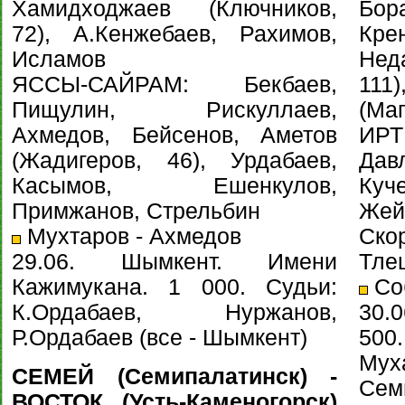
Хамидходжаев (Ключников,
Бо
72), А.Кенжебаев, Рахимов,
Кре
Исламов
Нед
ЯССЫ-САЙРАМ: Бекбаев,
11
Пищулин, Рискуллаев,
(Маг
Ахмедов, Бейсенов, Аметов
ИРТ
(Жадигеров, 46), Урдабаев,
Да
Касымов, Ешенкулов,
Куч
Примжанов, Стрельбин
Жей
Мухтаров - Ахмедов
Ско
29.06. Шымкент. Имени
Тле
Кажимукана. 1 000. Судьи:
Соб
К.Ордабаев, Нуржанов,
30.0
Р.Ордабаев (все - Шымкент)
50
Мух
СЕМЕЙ (Семипалатинск) -
Сем
ВОСТОК (Усть-Каменогорск)