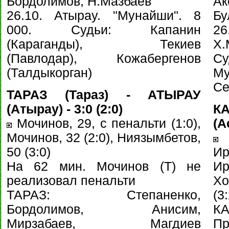
Бордолимов, Н.Мазбаев
Ак
26.10. Атырау. "Мунайши". 8
Бу
000. Судьи: Капанин
2
(Караганды), Текиев
Х
(Павлодар), Кожабергенов
С
(Талдыкорган)
Му
Се
ТАРАЗ (Тараз) - АТЫРАУ
(Атырау) - 3:0 (2:0)
К
Мочинов, 29, с пенальти (1:0),
(А
Мочинов, 32 (2:0), Ниязымбетов,
Б
50 (3:0)
И
На 62 мин. Мочинов (Т) не
И
реализовал пенальти
Хо
ТАРАЗ: Степаненко,
(3:
Бордолимов, Анисим,
К
Мирзабаев, Магдиев
Пр