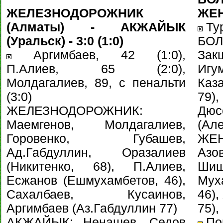
ЖЕЛЕЗНОДОРОЖНИК
ЖЕНИ
(Алматы) - АКЖАЙЫК
Тур
(Уральск) - 3:0 (1:0)
БО
Аргимбаев, 42 (1:0),
Зак
П.Алиев, 65 (2:0),
Игу
Молдагалиев, 89, с пенальти
Каз
(3:0)
79)
ЖЕЛЕЗНОДОРОЖНИК:
Дю
Маемгенов, Молдагалиев,
(Але
Горовенко, Губашев,
ЖЕН
Ад.Габдуллин, Оразалиев
Азо
(Никитенко, 68), П.Алиев,
Шиш
Есжанов (Ешмухамбетов, 46),
Мух
Сахалбаев, Кусаинов,
46),
Аргимбаев (Аз.Габдуллин 77)
75),
АКЖАЙЫК: Ненашев, Седов
Пов