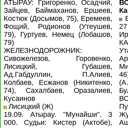
АТЫРАУ: Григоренко, Осадчий,
В
Зайцев, Баймаханов, Ершеев,
Ка
Костюк (Досымов, 75), Еремеев,
Б
Фощий, Родионов (Утеушев,
27
79), Гуртуев, Немец (Лобашов,
Ир
79)
КА
ЖЕЛЕЗНОДОРОЖНИК:
У
Сивожелезов, Горовенко,
А
Лисицкий, Губашев,
Ми
Ад.Габдуллин, П.Алиев,
46
Колбаев, Есжанов (Никитенко,
(А
74), Сахалбаев, Оразалиев,
Бу
Кусаинов
В
Лисицкий (Ж)
Пу
19.09. Атырау. "Мунайши". 3
Ж
000. Судьи: Кистер (Актобе),
Аш