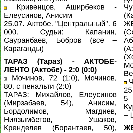
Кривенцов, Аширбеков -
Чу
Елеусинов, Анисим
(К
25.07. Актобе. "Центральный". 6
Ж
000. Судьи: Капанин,
(
Сауранбаев, Бобров (все –
А
Караганды)
(
(Х
ТАРАЗ (Тараз) - АКТОБЕ-
М
ЛЕНТО (Актобе) - 2:0 (0:0)
Ве
Мочинов, 72 (1:0), Мочинов,
Ч
80, с пенальти (2:0)
25
ТАРАЗ: Михайлов, Елеусинов
5 
(Мирзабаев, 54), Анисим,
Ку
Бордолимов, Магдиев,
– 
Ниязымбетов, Ушаков,
Кренделев (Борантаев, 50),
Ж