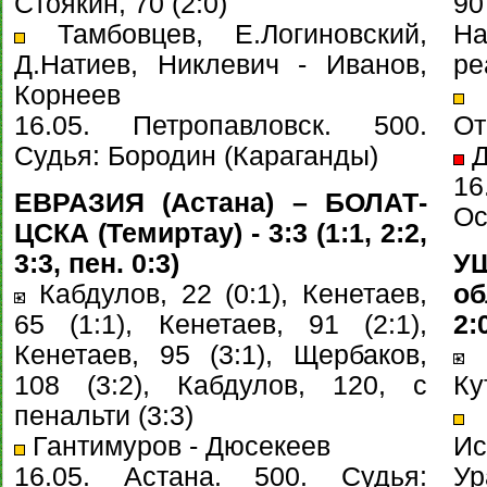
Стоякин, 70 (2:0)
90
Тамбовцев, Е.Логиновский,
На
Д.Натиев, Никлевич - Иванов,
ре
Корнеев
Г
16.05. Петропавловск. 500.
От
Судья: Бородин (Караганды)
Д
16
ЕВРАЗИЯ (Астана) – БОЛАТ-
Ос
ЦСКА (Темиртау) - 3:3 (1:1, 2:2,
3:3, пен. 0:3)
У
Кабдулов, 22 (0:1), Кенетаев,
об
65 (1:1), Кенетаев, 91 (2:1),
2:
Кенетаев, 95 (3:1), Щербаков,
А
108 (3:2), Кабдулов, 120, с
Ку
пенальти (3:3)
А
Гантимуров - Дюсекеев
И
16.05. Астана. 500. Судья:
Ур