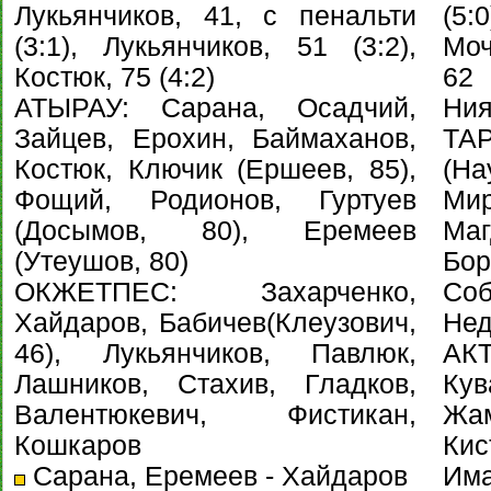
Лукьянчиков, 41, с пенальти
(5:
(3:1), Лукьянчиков, 51 (3:2),
Моч
Костюк, 75 (4:2)
62 
АТЫРАУ: Сарана, Осадчий,
Ния
Зайцев, Ерохин, Баймаханов,
ТАР
Костюк, Ключик (Ершеев, 85),
(На
Фощий, Родионов, Гуртуев
Ми
(Досымов, 80), Еремеев
Ма
(Утеушов, 80)
Бо
ОКЖЕТПЕС: Захарченко,
Со
Хайдаров, Бабичев(Клеузович,
Нед
46), Лукьянчиков, Павлюк,
АК
Лашников, Стахив, Гладков,
Ку
Валентюкевич, Фистикан,
Жа
Кошкаров
Кис
Сарана, Еремеев - Хайдаров
Има