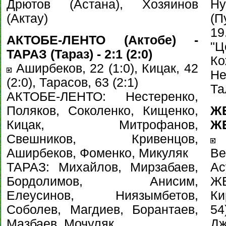
Дрютов (Астана), Хозяинов
Н
(Актау)
(П
1
АКТОБЕ-ЛЕНТО (Актобе) -
"Ц
ТАРАЗ (Тараз) - 2:1 (2:0)
Ко
Аширбеков, 22 (1:0), Кицак, 42
Н
(2:0), Тарасов, 63 (2:1)
Та
АКТОБЕ-ЛЕНТО: Нестеренко,
Поляков, Соколенко, Кищенко,
Ж
Кицак, Митрофанов,
ЖЕ
Свешников, Кривенцов,
Аширбеков, Фоменко, Микуляк
В
ТАРАЗ: Михайлов, Мирзабаев,
Ас
Бордолимов, Анисим,
ЖЕ
Елеусинов, Ниязымбетов,
Ки
Соболев, Магдиев, Борантаев,
54
Мазбаев, Мочуляк
Дж