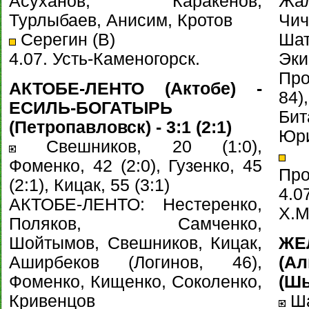
Асуханов, Каракенов,
Жал
Турлыбаев, Анисим, Кротов
Чи
Серегин (В)
Шат
4.07. Усть-Каменогорск.
Эк
Про
АКТОБЕ-ЛЕНТО (Актобе) -
84
ЕСИЛЬ-БОГАТЫРЬ
Бит
(Петропавловск) - 3:1 (2:1)
Юри
Свешников, 20 (1:0),
Д
Фоменко, 42 (2:0), Гузенко, 45
Про
(2:1), Кицак, 55 (3:1)
4.
АКТОБЕ-ЛЕНТО: Нестеренко,
Х.М
Поляков, Самченко,
Шойтымов, Свешников, Кицак,
ЖЕ
Аширбеков (Логинов, 46),
(А
Фоменко, Кищенко, Соколенко,
(Шы
Кривенцов
Ша