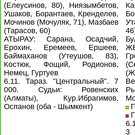
(Елеусинов, 80), Ниязымбетов,
К
Ушаков, Борантаев, Кренделев,
Б
Мочинов (Мочуляк, 71), Мазбаев
Ут
(Тарасов, 60)
46
АТЫРАУ: Сарана, Осадчий,
Бу
Ерохин, Еремеев, Ершеев,
Ж
Баймаханов (Утеушов, 83),
Г
Костюк, Фощий, Родионов,
(
Немец, Гуртуев
(Ж
6.11. Тараз. "Центральный". 7
В
000. Судьи: Ровенских
Р
(Алматы), Кур.Ибрагимов,
Мо
Оспанов (оба - Шымкент)
Г
Г
6.
3 