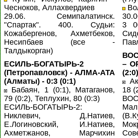
Чесноков, Аллахвердиев
Во
29.06. Семипалатинск.
30.
"Спартак". 400. Судьи:
3 0
Кожабергенов, Ахметбеков,
Сид
Несипбаев (все -
Пав
Талдыкорган)
ВОС
ЕСИЛЬ-БОГАТЫРЬ-2
– О
(Петропавловск) - АЛМА-АТА
(2:0
(Алматы) - 0:3 (0:1)
Ака
Бабаян, 1 (0:1), Матаганов,
18 (
79 (0:2), Теплухин, 80 (0:3)
ВОС
ЕСИЛЬ-БОГАТЫРЬ-2:
Ма
Никлевич, Д.Натиев,
(В.
Е.Логиновский, И.Натиев,
Мок
Ахметжанов, Марчихин
Со