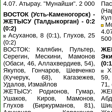
4.07. Атырау. "Мунайши". 2 000
Па
(Н
ВОСТОК (Усть-Каменогорск) -
Кул
ЖЕТЫСУ (Талдыкорган) - 0:2
Мо
(0:2)
4.0
Асуханов, 8 (0:1), Глухов, 25
500
(0:2)
ВОСТОК: Калябин, Пультер,
Ж
Серегин, Мескини, Мамонов
Эки
(Обаси, 46, Аллахвердиев, 54),
(0:1
Якупов, Гончаров, Шевченко
Хи
(Кучерук, 68), Кагазежев,
59,
Удалов, Измайлов
71,
ЖЕТЫСУ: Родионов, Гумар,
Ж
Ушаков, Киров, Мамонов,
Аб
Глухов (Биркурманов, 81),
Ш