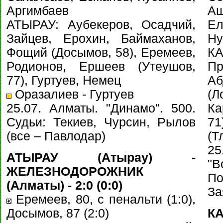
Аргимбаев
Аш
АТЫРАУ: Аубекеров, Осадчий,
Ел
Зайцев, Ерохин, Баймаханов,
Ну
Фощий (Досымов, 58), Еремеев,
К
Родионов, Ершеев (Утеушов,
Пр
77), Гуртуев, Немец
А
Оразалиев - Гуртуев
(
25.07. Алматы. "Динамо". 500.
Ка
Судьи: Текиев, Чурсин, Рылов
7
(все – Павлодар)
(Т
25
АТЫРАУ (Атырау) -
"
ЖЕЛЕЗНОДОРОЖНИК
По
(Алматы) - 2:0 (0:0)
За
Еремеев, 80, с пенальти (1:0),
Досымов, 87 (2:0)
К