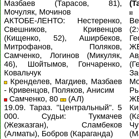
Мазбаев (Тарасов, 81),
(Т
Мочуляк, Мочинов
С
АКТОБЕ-ЛЕНТО: Нестеренко,
Ве
Свешников, Кривенцов
(2
(Кищенко, 52), Аширбеков,
Ге
Митрофанов, Поляков,
Ж
Самченко, Логинов (Микуляк,
Ав
46), Шойтымов, Гончаренко,
(Г
Ковальчук
З
Кренделев, Магдиев, Мазбаев
М
- Кривенцов, Поляков, Анисим
Р
Самченко, 80
(АЛ)
ЖЕ
19.09. Тараз. "Центральный". 5
Ки
000. Судьи: Тукмачев
(К
(Жезказган), Сламбеков
Ч
(Алматы), Бобров (Караганда)
(М