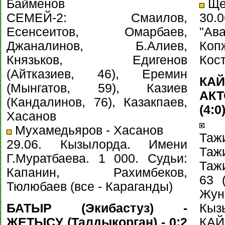
Байменов
Щет
СЕМЕЙ-2: Смаилов,
30
Есенсеитов, Омарбаев,
"Ав
Джаналинов, Б.Алиев,
Коп
Князьков, Едигенов
Кост
(Айтказиев, 46), Еремин
КА
(Мынгатов, 59), Казиев
АКТ
(Кандалинов, 76), Казакпаев,
(4:0
Хасанов
Аб
Мухамедьяров - Хасанов
Та
29.06. Кызылорда. Имени
Та
Г.Муратбаева. 1 000. Судьи:
Тажи
Капанин, Рахимбеков,
63 (
Тюлюбаев (все - Караганды)
Жу
БАТЫР (Экибастуз) -
Кызы
ЖЕТЫСУ (Талдыкорган) - 0:2
КАЙ