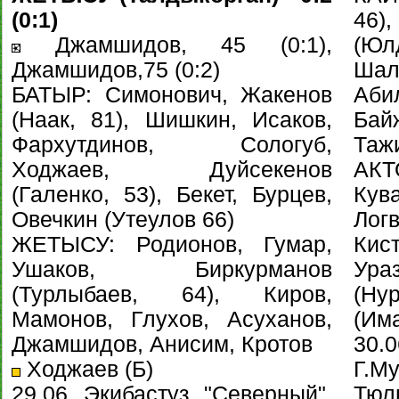
(0:1)
46),
Джамшидов, 45 (0:1),
(Ю
Джамшидов,75 (0:2)
Ша
БАТЫР: Симонович, Жакенов
Аби
(Наак, 81), Шишкин, Исаков,
Ба
Фархутдинов, Сологуб,
Таж
Ходжаев, Дуйсекенов
АКТ
(Галенко, 53), Бекет, Бурцев,
Кув
Овечкин (Утеулов 66)
Ло
ЖЕТЫСУ: Родионов, Гумар,
Кис
Ушаков, Биркурманов
Ура
(Турлыбаев, 64), Киров,
(Ну
Мамонов, Глухов, Асуханов,
(Има
Джамшидов, Анисим, Кротов
30.
Ходжаев (Б)
Г.М
29.06. Экибастуз. "Северный".
Тю