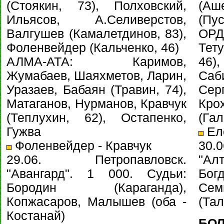
(Стоякин, 73), Полховский,
(А
Ильясов, А.Селиверстов,
(Пус
Валгушев (Камалетдинов, 83),
ОРД
Фоленвейдер (Кальченко, 46)
Тет
АЛМА-АТА: Каримов,
46)
Жумабаев, Шаяхметов, Ларин,
Са
Уразаев, Бабаян (Травин, 74),
Се
Матаганов, Нурманов, Кравчук
Кро
(Теплухин, 62), Остапенко,
(Гал
Гужва
Еле
Фоленвейдер - Кравчук
30.
29.06. Петропавловск.
"А
"Авангард". 1 000. Судьи:
Бо
Бородин (Караганда),
Сем
Копжасаров, Малышев (оба -
(Та
Костанай)
БОЛ