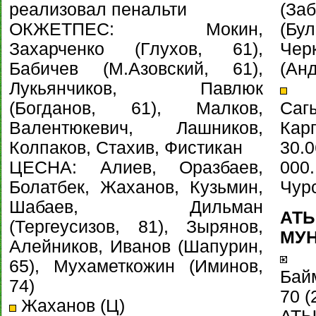
реализовал пенальти
(З
ОКЖЕТПЕС: Мокин,
(Бу
Захарченко (Глухов, 61),
Чер
Бабичев (М.Азовский, 61),
(Анд
Лукьянчиков, Павлюк
Ау
(Богданов, 61), Малков,
Са
Валентюкевич, Лашников,
Кар
Колпаков, Стахив, Фистикан
30.0
ЦЕСНА: Алиев, Оразбаев,
000
Болатбек, Жаханов, Кузьмин,
Чурс
Шабаев, Дильман
АТ
(Тергеусизов, 81), Зырянов,
МУН
Алейников, Иванов (Шапурин,
Т
65), Мухаметкожин (Иминов,
Байм
74)
70 (
Жаханов (Ц)