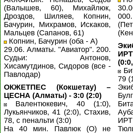
(Валышев, 60), Михайлюк,
30.0
Дроздов, Шиляев, Копнин,
00
Бачурин, Михрамов, Искаков,
(Пе
Мальцев (Сапанов, 61)
(Кен
Копнин, Бачурин (оба - А)
Эки
29.06. Алматы. "Авиатор". 200.
ИРТ
Судьи: Антонов,
(0:0,
Хисамутдинов, Сидоров (все -
Бит
Павлодар)
79 (
ОКЖЕТПЕС (Кокшетау) –
Эки
ЦЕСНА (Алматы) - 3:0 (2:0)
Бул
Валентюкевич, 40 (1:0),
Би
Лукьянчиков, 41 (2:0), Стахив,
Ауб
78, с пенальти (3:0)
ИРТ
На 40 мин. Павлюк (О) не
Тюл