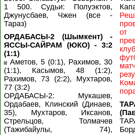
1 500. Судьи: Полуэктов,
Капа
Джунусбаев, Чжен (все -
Ре
Тараз)
про
от
ОРДАБАСЫ-2 (Шымкент) -
пр
ЯССЫ-САЙРАМ (ЮКО) - 3:2
клу
(1:1)
фут
Аметов, 5 (0:1), Рахимов, 30
мат
(1:1), Касымов, 48 (1:2),
рез
Рахимов, 73 (2:2), Мухтаров,
Ком
77 (3:2)
пора
ОРДАБАСЫ-2: Мукашев,
Ордабаев, Клинский (Динаев,
ТА
35), Мухтаров, Иксанов,
(Пав
Стрельцов, Толмачев
ТАР
(Тажибайулы, 74),
Бо