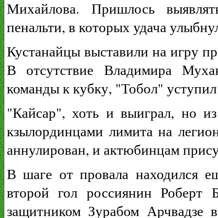
Михайлова. Пришлось выявлят
пенальти, в которых удача улыбнул
Кустанайцы выставили на игру пр
В отсутствие Владимира Мухан
команды к кубку, "Тобол" уступил
"Кайсар", хоть и выиграл, но и
кзылординцами лимита на легион
аннулирован, и актюбинцам прису
В шаге от провала находился е
второй гол россиянин Роберт Б
защитником Зурабом Арчвадзе в