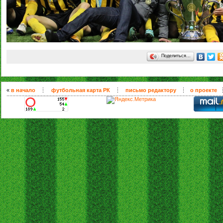
Поделиться…
«
в начало
футбольная карта РК
письмо редактору
о проекте