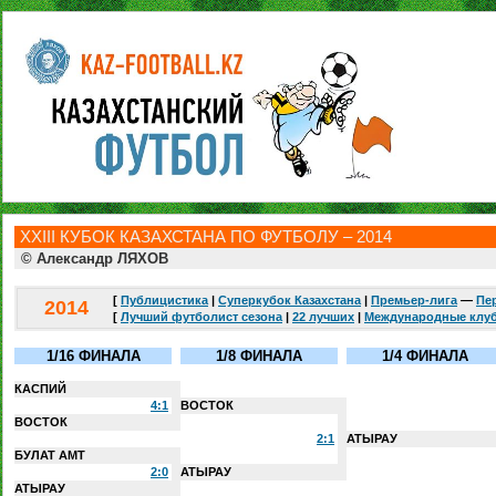
ХХIII КУБОК КАЗАХСТАНА ПО ФУТБОЛУ – 2014
© Александр ЛЯХОВ
[
Публицистика
|
Суперкубок Казахстана
|
Премьер-лига
—
Пе
2014
[
Лучший футболист сезона
|
22 лучших
|
Международные клу
1/16 ФИНАЛА
1/8 ФИНАЛА
1/4 ФИНАЛА
КАСПИЙ
4:1
ВОСТОК
ВОСТОК
2:1
АТЫРАУ
БУЛАТ АМТ
2:0
АТЫРАУ
АТЫРАУ