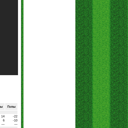
ры
Голы
14
-22
6
-10
—
—