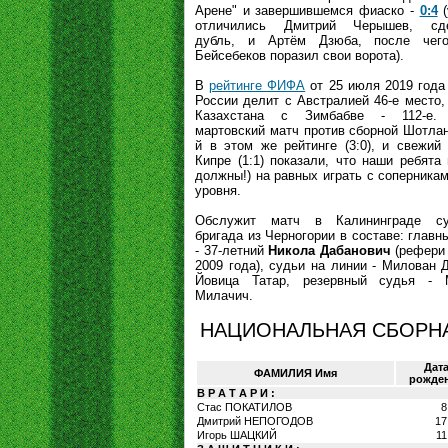
Арене" и завершившемся фиаско -
0:4
(
отличились Дмитрий Черышев, сд
дубль, и Артём Дзюба, после чег
Бейсебеков поразил свои ворота).
В
рейтинге ФИФА
от 25 июля 2019 года
России делит с Австралией 46-е место,
Казахстана с Зимбабве - 112-е.
мартовский матч против сборной Шотлан
й в этом же рейтинге (3:0), и свежий
Кипре (1:1) показали, что наши ребята 
должны!) на равных играть с соперникам
уровня.
Обслужит матч в Калининграде су
бригада из Черногории в составе: главн
- 37-летний
Никола Дабанович
(рефери
2009 года), судьи на линии - Милован 
Йовица Татар, резервный судья - 
Милачич.
НАЦИОНАЛЬНАЯ СБОРНА
Дат
ФАМИЛИЯ Имя
рожде
В Р А Т А Р И :
Стас ПОКАТИЛОВ
8
Дмитрий НЕПОГОДОВ
17
Игорь ШАЦКИЙ
11