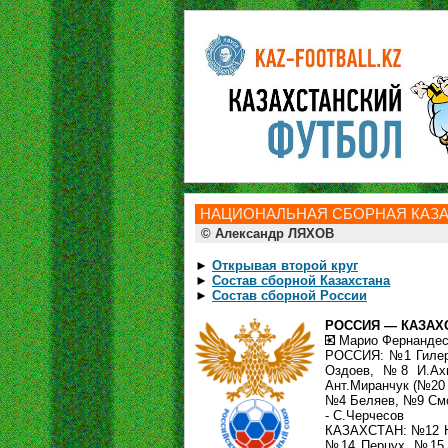
НАЦИОНАЛЬНАЯ СБОРНАЯ КАЗАХ
© Александр ЛЯХОВ
►
Открывая второй круг
►
Состав сборной Казахстана
►
Состав сборной России
РОССИЯ — КАЗАХСТА
Марио Фернандес, 
РОССИЯ: №1 Гилер
Оздоев, №8 И.Ах
Ант.Миранчук (№20 
№4 Беляев, №9 Смо
- С.Черчесов
КАЗАХСТАН: №12 Не
№14 Перцуx, №15 