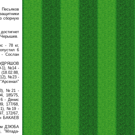
 Песьяков
узащитники
ую сборную
 достигнет
и Черышев.
 - 78 кг,
опустил 6
 - Cослан
 КУДРЯШОВ
-1), №14 -
18.02.88,
12), №23 -
 "Арсенал"
3), №21 -
4, 185/75,
№6 - Денис
9, 177/68,
-1), №19 -
7, 172/67,
ан БАКАЕВ
тём ДЗЮБА
3, "Млада-