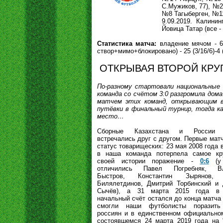
С.Мужиков, 77), №
№8 Тагыберген, №11
9.09.2019. Калинин
Йовица Татар (все -
Статистика матча:
владение мячом - 61
створ+мимо+блокировано) - 25 (3/16/6)-4 (
ОТКРЫВАЯ ВТОРОЙ КРУ
По-разному стартовали национальные
команда со счётом 3:0 разгромила дома
матчем этих команд, открывающим вто
путёвки в финальный турнир, тогда ка
место…
Сборные Казахстана и России 
встречались друг с другом. Первые мат
статус товарищеских: 23 мая 2008 года 
в наша команда потерпела самое кр
своей истории поражение -
0:6
(у 
отличились Павел Погребняк, В
Быстров, Константин Зырянов, 
Билялетдинов, Дмитрий Торбинский и
Сычёв), а 31 марта 2015 года в
начальный счёт остался до конца матча
смогли наши футболисты поразить
россиян и в единственном официально
состоявшемся 24 марта 2019 года на 