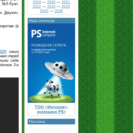
—
—
2019
2020
2021
, №5 Куат,
—
—
2022
2023
2024
—
2025
2026
ан Джукич,
Наш спонсор
воротам (в
020
: наша
нако перед
чили себе
ётное 3-е
ТОО «Интернет-
компания PS»
Реклама