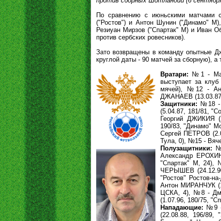
против сборных Шотландии (6 сентября,
По сравнению с июньскими матчами с
("Ростов") и Антон Шунин ("Динамо" М)
Резиуан Мирзов ("Спартак" М) и Иван 
против сербских ровесников).
Зато возвращены в команду опытные Дж
круглой даты - 90 матчей за сборную), 
Вратари:
№1 - Мари
выступает за клуб
мячей), №12 - Анд
ДЖАНАЕВ (13.03.87, 
Защитники:
№18 - 
(5.04.87, 181/81, "
Георгий ДЖИКИЯ (2
190/83, "Динамо" Мо
Сергей ПЕТРОВ (2.0
Тула, 0), №15 - Вяч
Полузащитники:
№1
Александр ЕРОХИН (
"Спартак" М, 24),
ЧЕРЫШЕВ (24.12.90,
"Ростов" Ростов-на
Антон МИРАНЧУК (17
ЦСКА, 4), №8 - Дм
(1.07.96, 180/75, "Сп
Нападающие:
№9 - 
(22.08.88, 196/89