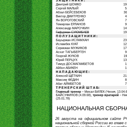
З А Щ И Т Н И К И :
Дмитрий ШОМКО
19
Сергей МАЛЫЙ
5
Абзал БЕЙСЕБЕКОВ
30
Виктор ДМИТРЕНКО
4
Ян ВОРОГОВСКИЙ
7
Темирлан ЕРЛАНОВ
9
Александр МАРОЧКИН
14
Гафуржан СУЮМБАЕВ
19
П О Л У З А Щ И Т Н И К И :
Бауыржан ИСЛАМХАН
23
Исламбек КУАТ
12
Серикжан МУЖИКОВ
17
Асхат ТАГЫБЕРГЕН
9
Георгий ЖУКОВ
19
Юрий ПЕРЦУХ
13
Тимур ДОСМАГАМБЕТОВ
1
Айбол АБИКЕН
1
Н А П А Д А Ю Щ И Е :
Алексей ЩЁТКИН
21
Максим ФЕДИН
8
Абат АЙМБЕТОВ
7
Т Р Е Н Е Р С К И Й Ш Т А Б:
Главный тренер
– Михал БИЛЕК (Чехия, 13.04.
БАЙСУФИНОВ (4.09.68),
тренер вратарей
– Ни
(25.01.78)
НАЦИОНАЛЬНАЯ СБОРН
26 августа на официальном сайте РФ
национальной сборной России во главе