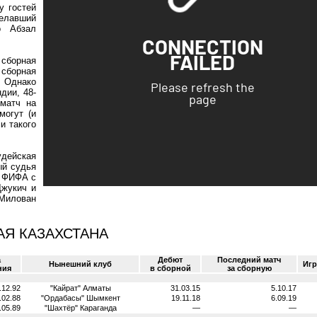
у гостей
елавший
о Абзал
 сборная
 сборная
 Однако
дии, 48-
 матч на
могут (и
и такого
дейская
ый судья
 ФИФА с
Джукич и
Милован
Я КАЗАХСТАНА
а
Дебют
Последний матч
Нынешний клуб
Иг
ния
в сборной
за сборную
.12.92
"Кайрат" Алматы
31.03.15
5.10.17
.02.88
"Ордабасы" Шымкент
19.11.18
6.09.19
.05.89
"Шахтёр" Караганда
—
—