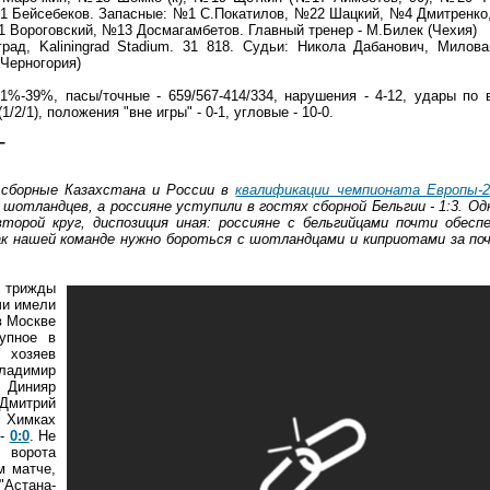
21 Бейсебеков. Запасные: №1 С.Покатилов, №22 Шацкий, №4 Дмитренко
 Вороговский, №13 Досмагамбетов. Главный тренер - М.Билек (Чехия)
град, Kaliningrad Stadium. 31 818. Судьи: Никола Дабанович, Милов
 Черногория)
%-39%, пасы/точные - 659/567-414/334, нарушения - 4-12, удары по 
1/2/1), положения "вне игры" - 0-1, угловые - 10-0.
Г
 сборные Казахстана и России в
квалификации чемпионата Европы-2
 шотландцев, а россияне уступили в гостях сборной Бельгии - 1:3. Од
рой круг, диспозиция иная: россияне с бельгийцами почти обеспе
к нашей команде нужно бороться с шотландцами и киприотами за поч
трижды
чи имели
в Москве
упное в
хозяев
ладимир
Динияр
 Дмитрий
 Химках
 -
0:0
. Не
 ворота
м матче,
"Астана-