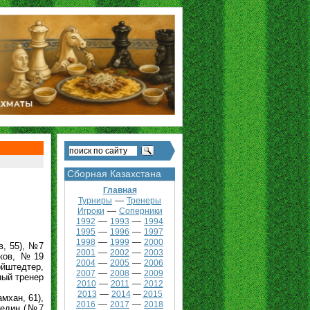
Сборная Казахстана
Главная
—
Турниры
Тренеры
—
Игроки
Соперники
—
—
1992
1993
1994
—
—
1995
1996
1997
—
—
1998
1999
2000
, 55), №7
—
—
2001
2002
2003
ков, №19
—
—
2004
2005
2006
ойштедтер,
—
—
2007
2008
2009
ый тренер
—
—
2010
2011
2012
—
2013
2014
—
2015
хан, 61),
—
—
2016
2017
2018
Федин (№7