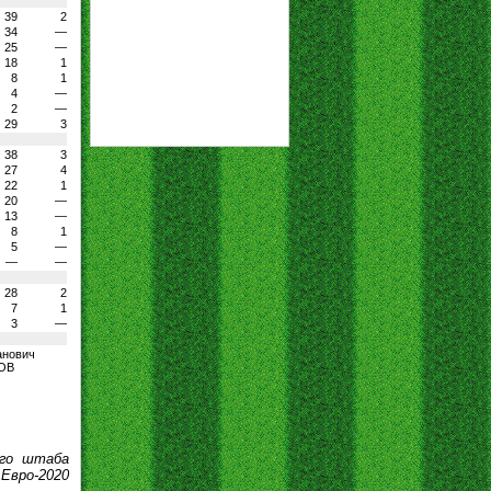
39
2
34
—
25
—
18
1
8
1
4
—
2
—
29
3
38
3
27
4
22
1
20
—
13
—
8
1
5
—
—
—
28
2
7
1
3
—
анович
ОВ
ого штаба
Евро-2020