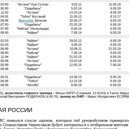
.03.90
"Астана" Нур-Султан
9.02.11
11.06.19
.06.90
"Ордабасы"
5.03.14
6.09.19
.11.92
"Астана"
13.10.14
8.06.19
.04.91
"Тобол" Костанай
11.09.12
8.10.17
.06.96
Beerschot
, Бельгия
10.06.17
6.09.19
.07.93
"Ордабасы"
21.03.19
6.09.19
.07.90
"Кайсар" (Кызылорда)
8.06.19
6.09.19
.08.90
"Кайрат"
7.06.14
6.09.19
.02.93
"Кайрат"
29.02.12
6.09.19
.01.93
"Кайрат"
3.09.15
6.09.19
.06.89
"Астана"
10.08.11
21.03.19
.08.90
"Кайсар"
7.06.14
6.09.19
.11.94
"Кайрат"
31.03.15
6.09.19
.05.96
"Астана"
23.03.18
6.09.19
.05.89
"Ордабасы"
12.05.15
7.06.16
.06.96
"Кайрат"
—
—
.05.91
"Ордабасы"
14.08.13
6.09.19
.06.96
"Тобол"
13.10.18
6.09.19
.08.95
"Актобе"
8.06.19
6.09.19
65),
ассистенты главного тренера
– Михал ХИПП (Словакия, 13.03.63) и Талгат Мару
колай Викторович РОДИОНОВ (4.08.76),
тренер по ОФП
– Марат Жолдасович ЕСЛЯМ
АЯ РОССИИ
С появился список игроков, которые под руководством тренерск
 со Станиславом Черчесовым будут готовиться к отборочным матчам 