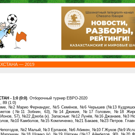
СТАНА — 2019
Н - 1:0 (0:0)
. Отборочный турнир ЕВРО-2020
89 (1:0)
ме, №2 Марио Фернандес, №5 Семёнов, №6 Черышев (№13 Кудряшов
метов (№11 Зобнин, 63), №14 Джикия, №17 Головин, №18 Жир
Ионов, 57), №22 Дзюба (к). Запасные: №12 Лунёв, №16 Джанаев, №3 Н
лов, №10 Камболов, №15 Комличенко, №21 Бакаев, №23 Петров. Главн
погодов, №2 Малый, №3 Ерланов, №6 Абикен, №10 Г.Жуков (№9 Ислам
Марочкин, №18 Шомко (к), №19 Щёткин (№17 Аймбетов, 90), №20 