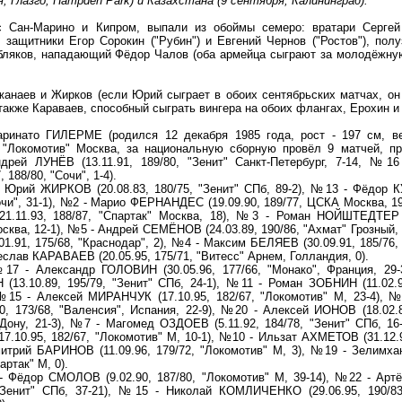
 Глазго, Hampden Park) и Казахстана (9 сентября, Калининград).
 Сан-Марино и Кипром, выпали из обоймы семеро: вратари Сергей
, защитники Егор Сорокин ("Рубин") и Евгений Чернов ("Ростов"), пол
Обляков, нападающий Фёдор Чалов (оба армейца сыграют за молодёжн
анаев и Жирков (если Юрий сыграет в обоих сентябрьских матчах, он
а также Караваев, способный сыграть вингера на обоих флангах, Ерохин 
нато ГИЛЕРМЕ (родился 12 декабря 1985 года, рост - 197 см, вес
 "Локомотив" Москва, за национальную сборную провёл 9 матчей, пр
рей ЛУНЁВ (13.11.91, 189/80, "Зенит" Санкт-Петербург, 7-14, №16
188/80, "Сочи", 1-4).
Юрий ЖИРКОВ (20.08.83, 180/75, "Зенит" СПб, 89-2), №13 - Фёдор
Сочи", 31-1), №2 - Марио ФЕРНАНДЕС (19.09.90, 189/77, ЦСКА Москва, 19
1.11.93, 188/87, "Спартак" Москва, 18), №3 - Роман НОЙШТЕДТЕР (
сква, 12-1), №5 - Андрей СЕМЁНОВ (24.03.89, 190/86, "Ахмат" Грозный, 
1.91, 175/68, "Краснодар", 2), №4 - Максим БЕЛЯЕВ (30.09.91, 185/76,
еслав КАРАВАЕВ (20.05.95, 175/71, "Витесс" Арнем, Голландия, 0).
7 - Александр ГОЛОВИН (30.05.96, 177/66, "Монако", Франция, 29-
13.10.89, 195/79, "Зенит" СПб, 24-1), №11 - Роман ЗОБНИН (11.02.9
 №15 - Алексей МИРАНЧУК (17.10.95, 182/67, "Локомотив" М, 23-4), 
 173/68, "Валенсия", Испания, 22-9), №20 - Алексей ИОНОВ (18.02.8
-Дону, 21-3), №7 - Магомед ОЗДОЕВ (5.11.92, 184/78, "Зенит" СПб, 16
.10.95, 182/67, "Локомотив" М, 10-1), №10 - Ильзат АХМЕТОВ (31.12.9
итрий БАРИНОВ (11.09.96, 179/72, "Локомотив" М, 3), №19 - Зелимх
артак" М, 0).
Фёдор СМОЛОВ (9.02.90, 187/80, "Локомотив" М, 39-14), №22 - Ар
, "Зенит" СПб, 37-21), №15 - Николай КОМЛИЧЕНКО (29.06.95, 190/8