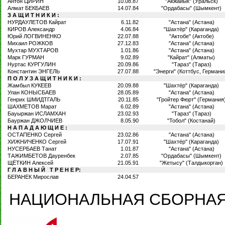
Антон ЦИРИН
10.08.87
"Акжайык" (Уральск)
Алмат БЕКБАЕВ
14.07.84
"Ордабасы" (Шымкент)
З А Щ И Т Н И К И :
НУРДАУЛЕТОВ Кайрат
6.11.82
"Астана" (Астана)
КИРОВ Александр
4.06.84
"Шахтёр" (Караганда)
Юрий ЛОГВИНЕНКО
22.07.88
"Актобе" (Актобе)
Михаил РОЖКОВ
27.12.83
"Астана" (Астана)
Мухтар МУХТАРОВ
1.01.86
"Астана" (Астана)
Марк ГУРМАН
9.02.89
"Кайрат" (Алматы)
Нуртас КУРГУЛИН
20.09.86
"Тараз" (Тараз)
Константин ЭНГЕЛЬ
27.07.88
"Энерги" (Коттбус, Германи
П О Л У З А Щ И Т Н И К И :
Жамбыл КУКЕЕВ
20.09.88
"Шахтёр" (Караганда)
Улан КОНЫСБАЕВ
28.05.89
"Астана" (Астана)
Генрих ШМИДТГАЛЬ
20.11.85
"Гройтер Фюрт" (Германия
ШАХМЕТОВ Марат
6.02.89
"Астана" (Астана)
Бауыржан ИСЛАМХАН
23.02.93
"Тараз" (Тараз)
Бауржан ДЖОЛЧИЕВ
8.05.90
"Тобол" (Костанай)
Н А П А Д А Ю Щ И Е :
ОСТАПЕНКО Сергей
23.02.86
"Астана" (Астана)
ХИЖНИЧЕНКО Сергей
17.07.91
"Шахтёр" (Караганда)
НУСЕРБАЕВ Танат
1.01.87
"Астана" (Астана)
ТАЖИМБЕТОВ Дауренбек
2.07.85
"Ордабасы" (Шымкент)
ЩЁТКИН Алексей
21.05.91
"Жетысу" (Талдыкорган)
Г Л А В Н Ы Й Т Р Е Н Е Р:
БЕРАНЕК Мирослав
24.04.57
НАЦИОНАЛЬНАЯ СБОРНАЯ