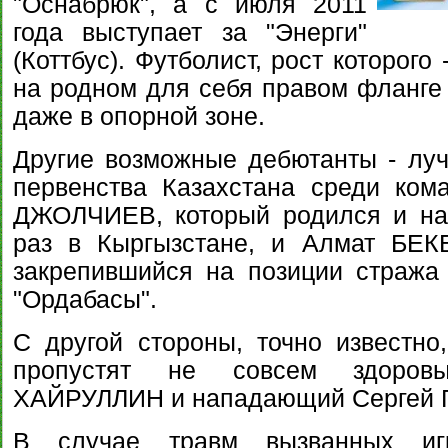
"Оснабрюк", а с июля 2011
года выступает за "Энерги"
(Коттбус). Футболист, рост которого
на родном для себя правом фланге 
даже в опорной зоне.
Другие возможные дебютанты - лу
первенства Казахстана среди ком
ДЖОЛЧИЕВ, который родился и нач
раз в Кыргызстане, и Алмат БЕК
закрепившийся на позиции страж
"Ордабасы".
С другой стороны, точно известно
пропустят не совсем здоров
ХАЙРУЛЛИН и нападающий Сергей
В случае травм вызванных иг