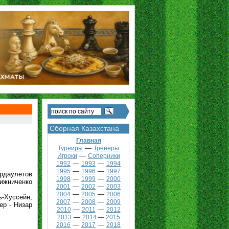
Сборная Казахстана
Главная
—
Турниры
Тренеры
—
Игроки
Соперники
—
—
1992
1993
1994
—
—
1995
1996
1997
урдаулетов
—
—
1998
1999
2000
Хижниченко
—
—
2001
2002
2003
—
—
2004
2005
2006
ь-Хуссейн,
—
—
2007
2008
2009
ер - Низар
—
—
2010
2011
2012
—
2013
2014
—
2015
—
—
2016
2017
2018