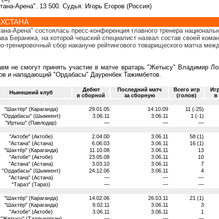
стана-Арена". 13 500. Судья: Игорь Егоров (Россия)
ХСТАНА
тана-Арена" состоялась пресс-конференция главного тренера националь
ва Беранека, на которой чешский специалист назвал состав своей кома
бно-тренировочный сбор накануне рейтингового товарищеского матча меж
авм не смогут принять участие в матче вратарь "Жетысу" Владимир Ло
ов и нападающий "Ордабасы" Дауренбек Тажимбетов.
Дебют
Последний матч
Всего игр
Иг
Нынешний клуб
в сборной
за сборную
(голов)
в
"Шахтёр" (Караганда)
29.01.05
14.10.09
11 (-25)
"Ордабасы" (Шымкент)
3.06.11
3.06.11
1 (-1)
"Иртыш" (Павлодар)
—
—
—
"Актобе" (Актобе)
2.04.00
3.06.11
58 (1)
"Астана" (Астана)
6.06.03
3.06.11
16 (1)
"Шахтёр" (Караганда)
11.10.08
3.06.11
13
"Актобе" (Актобе)
23.05.08
3.06.11
10
"Астана" (Астана)
3.03.10
3.06.11
7
"Ордабасы" (Шымкент)
24.12.06
3.06.11
4
"Астана" (Астана)
—
—
—
"Тараз" (Тараз)
—
—
—
"Шахтёр" (Караганда)
14.02.06
26.03.11
21 (1)
"Шахтёр" (Караганда)
9.02.11
3.06.11
3
"Актобе" (Актобе)
3.06.11
3.06.11
1
"Жетысу" (Талдыкорган)
—
—
—