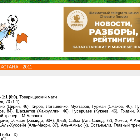
СТАНА - 2011
:1 (0:0)
. Товарищеский матч
в, 70 (1:1)
о (Цирин, 46), Киров, Логвиненко, Мухтаров, Гурман (Смаков, 46), Н
ов, 84), Шахметов (Хайруллин, 46), Нусербаев (Кукеев, 46), Гридин, 
ый тренер – М.Беранек
им, Эсмаил (Хемиди, 90+), Диаб, Сабах (Аль-Сайед, 72), Хомси, А.Ал
.Аль-Хуссейн (Аль-Масри, 87), Аль-Амнах (к), Эстанбели. Главный трен
 (оба - К)
(С)