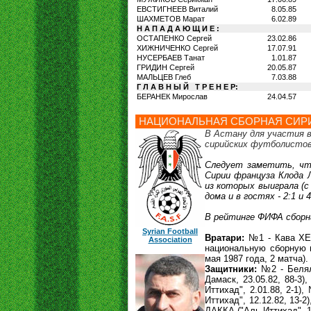
ЕВСТИГНЕЕВ Виталий
8.05.85
ШАХМЕТОВ Марат
6.02.89
Н А П А Д А Ю Щ И Е :
ОСТАПЕНКО Сергей
23.02.86
ХИЖНИЧЕНКО Сергей
17.07.91
НУСЕРБАЕВ Танат
1.01.87
ГРИДИН Сергей
20.05.87
МАЛЬЦЕВ Глеб
7.03.88
Г Л А В Н Ы Й Т Р Е Н Е Р:
БЕРАНЕК Мирослав
24.04.57
НАЦИОНАЛЬНАЯ СБОРНАЯ СИР
В Астану для участия 
сирийских футболистов
Следует заметить, что
Сирии француза Клода 
из которых выиграла (с 
дома и в гостях - 2:1 и 
В рейтинге ФИФА сборна
Syrian Football
Вратари:
№1 - Кава ХЕС
Association
национальную сборную 
мая 1987 года, 2 матча).
Защитники:
№2 - Белял
Дамаск, 23.05.82, 88-3
Иттихад", 2.01.88, 2-1
Иттихад", 12.12.82, 13
ДАККА ("Аль-Иттихад", 1