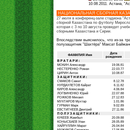
10.08.2011. Астана, "А
НАЦИОНАЛЬНАЯ СБОРНАЯ КАЗА
27 июля в конференц-зале стадиона "Ас
сборной Казахстана по футболу Миросла
которая с 3 по 10 августа проведет уче
сборными Казахстана и Сирии.
Впоследствии выяснилось, что из-за тр
полузащитник "Шахтёра" Максат Байжан
Дата
ФАМИЛИЯ Имя
рождения
В Р А Т А Р И :
МОКИН Александр
19.06.81
НЕСТЕРЕНКО Роман
22.03.77
ЦИРИН Антон
10.08.87
З А Щ И Т Н И К И :
СМАКОВ Самат
8.12.78
НУРДАУЛЕТОВ Кайрат
6.11.82
КИРОВ Александр
4.06.84
ЛОГВИНЕНКО Юрий
22.07.88
РОЖКОВ Михаил
27.12.83
МУХТАРОВ Мухтар
1.01.86
ГУРМАН Марк
9.02.89
ЕВСТИГНЕЕВ Дмитрий
27.11.86
П О Л У З А Щ И Т Н И К И :
КУКЕЕВ Жамбыл
20.09.88
КОНЫСБАЕВ Улан
28.05.89
ХАЙРУЛЛИН Марат
26.04.84
МУЖИКОВ Серикжан
17.06.89