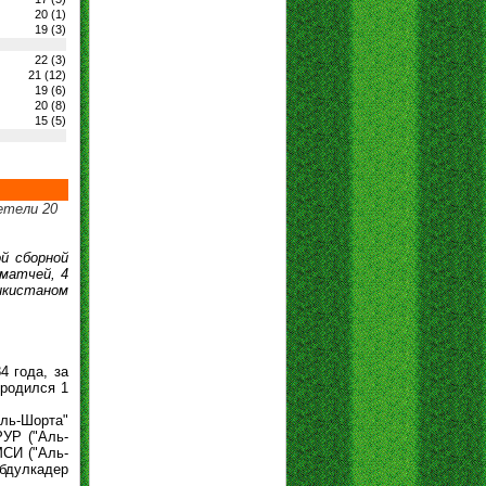
20 (1)
19 (3)
22 (3)
21 (12)
19 (6)
20 (8)
15 (5)
етели 20
й сборной
матчей, 4
жикистаном
4 года, за
родился 1
ль-Шорта"
РУР ("Аль-
МСИ ("Аль-
Абдулкадер