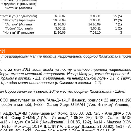
"Ордабасы" (Шымкент)
—
—
—
"Астана" (Астана)
—
—
—
"Жетысу" (Талдыкорган)
6.06.07
3.06.11
25 (5)
"Шахтёр" (Караганда)
10.06.09
3.06.11
12 (3)
"Астана" (Астана)
11.10.08
14.10.09
7 (1)
"Тобол" (Костанай)
3.06.11
3.06.11
1 (2)
"Иртыш" (Павлодар)
11.10.08
7.09.10
3
ИИ
в товарищеском матче против национальной сборной Казахстана прил
.
 с 22 мая 2011 года, когда на посту главного тренера национально
Леруа сменил местный специалист Низар Махрус, команда провела 5 
Ираком в гостях - 2:1, с Иорданией на нейтральном поле - 3:1, с Тад
4:0) и один матч свела вничью (с Оманом в гостях - 1:1).
я Сирии занимает сейчас 104-е место, сборная Казахстана - 126-е.
СО (выступает за клуб "Аль-Джаиш" Дамаск, родился 22 августа 198
провёл 5 матчей), №22 - Халед Хадж ОТМАН ("Аль-Иттихад" Алеппо, 
 АБДУЛДАИМ ("Аль-Карамах" Хомс, 1.06.83, 32), №3 - Али ДИАБ ("А
), №4 - Омар ХЕМИДИ ("Аль-Иттихад", 1.05.86, 26), №12 - Салах ШАХ
), №13 - Надим САБАХ ("Аль-Джаиш", 1.01.85, 12-2), №14 - Маджед ХО
-2), №16 - Мохамад ЭСТАНБЕЛИ ("Аль-Вахда" Дамаск, 21.03.82), №17 - 
0.01.85, 40), №23 - Хамди АЛЬ-МАСРИ ("Аль-Вахда", 7.04.83, 4).