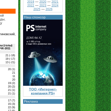
—
—
2019
2020
2021
—
—
2022
2023
2024
—
2025
2026
ной
Наш спонсор
нды,
ду
гиновский,
ры (голы)
 ЧК-2011
21 (-18)
19 (-17)
13 (-21)
20 (1)
21
11
20
19 (2)
20 (2)
ТОО «Интернет-
21 (1)
компания PS»
21 (1)
17 (7)
Реклама
15 (3)
22 (9)
17 (5)