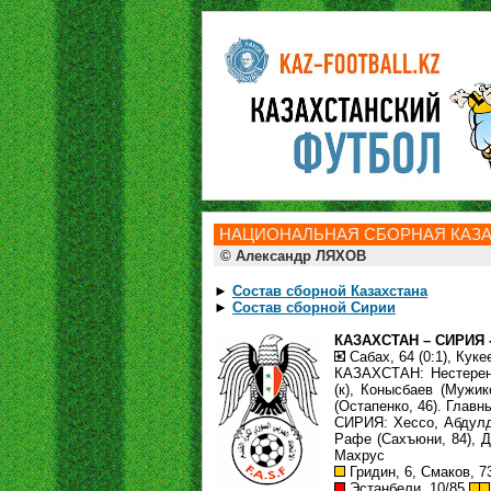
НАЦИОНАЛЬНАЯ СБОРНАЯ КАЗАХ
© Александр ЛЯХОВ
►
Состав сборной Казахстана
►
Состав сборной Сирии
КАЗАХСТАН – СИРИЯ - 1
Сабах, 64 (0:1), Кукее
КАЗАХСТАН: Нестеренк
(к), Конысбаев (Мужик
(Остапенко, 46). Главн
СИРИЯ: Хессо, Абдулда
Рафе (Сахъюни, 84), Д
Махрус
Гридин, 6, Смаков, 73
Эстанбели, 10/85