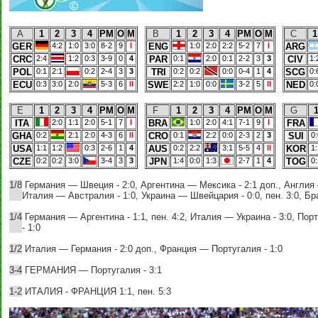
A
1
2
3
4
РМ
О
М
B
1
2
3
4
РМ
О
М
C
1
GER
4:2
1:0
3:0
8-2
9
I
ENG
1:0
2:0
2:2
5-2
7
I
ARG
CRC
2:4
1:2
0:3
3-9
0
4
PAR
0:1
2:0
0:1
2-2
3
3
CIV
1:
POL
0:1
2:1
0:2
2-4
3
3
TRI
0:2
0:2
0:0
0-4
1
4
SCG
0:
ECU
0:3
3:0
2:0
5-3
6
II
SWE
2:2
1:0
0:0
3-2
5
II
NED
0:
E
1
2
3
4
РМ
О
М
F
1
2
3
4
РМ
О
М
G
ITA
2:0
1:1
2:0
5-1
7
I
BRA
1:0
2:0
4:1
7-1
9
I
FRA
GHA
0:2
2:1
2:0
4-3
6
II
CRO
0:1
2:2
0:0
2-3
2
3
SUI
0:
USA
1:1
1:2
0:3
2-6
1
4
AUS
0:2
2:2
3:1
5-5
4
II
KOR
1:
CZE
0:2
0:2
3:0
3-4
3
3
JPN
1:4
0:0
1:3
2-7
1
4
TOG
0:
1/8
Германия — Швеция - 2:0, Аргентина — Мексика - 2:1 доп., Англия
Италия — Австралия - 1:0, Украина — Швейцария - 0:0, пен. 3:0, Бр
1/4
Германия — Аргентина - 1:1, пен. 4:2, Италия — Украина - 3:0, Пор
- 1:0
1/2
Италия — Германия - 2:0 доп., Франция — Португалия - 1:0
3-4
ГЕРМАНИЯ — Португалия - 3:1
1-2
ИТАЛИЯ - ФРАНЦИЯ 1:1, пен. 5:3