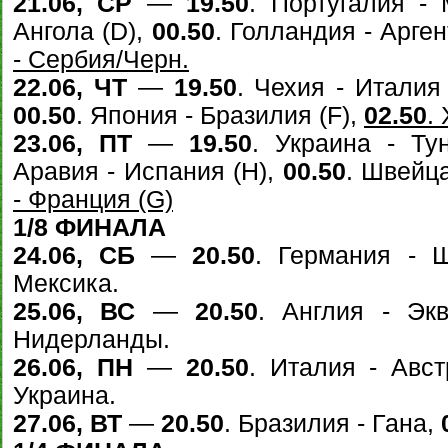
21.06, СР
—
19.50
. Португалия -
Ангола (D),
00.50
. Голландия - Арген
- Сербия/Черн.
22.06, ЧТ
—
19.50
. Чехия - Италия
00.50
. Япония - Бразилия (F),
02.50
.
23.06, ПТ
—
19.50
. Украина - Ту
Аравия - Испания (H),
00.50
. Швейца
- Франция (G)
1/8 ФИНАЛА
24.06, СБ
—
20.50
. Германия - 
Мексика.
25.06, ВС
—
20.50
. Англия - Эк
Нидерланды.
26.06, ПН
—
20.50
. Италия - Авс
Украина.
27.06, ВТ
—
20.50
. Бразилия - Гана,