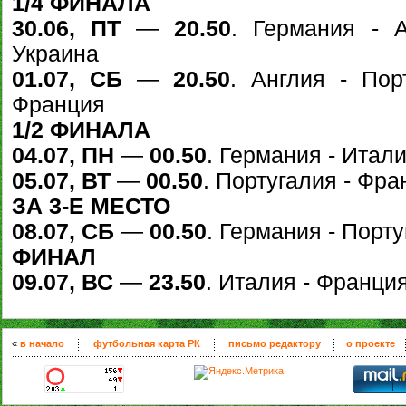
1/4 ФИНАЛА
30.06, ПТ
—
20.50
. Германия - 
Украина
01.07, СБ
—
20.50
. Англия - Пор
Франция
1/2 ФИНАЛА
04.07, ПН
—
00.50
. Германия - Итал
05.07, ВТ
—
00.50
. Португалия - Фра
ЗА 3-Е МЕСТО
08.07, СБ
—
00.50
. Германия - Порт
ФИНАЛ
09.07, ВС
—
23.50
. Италия - Франци
«
в начало
футбольная карта РК
письмо редактору
о проекте