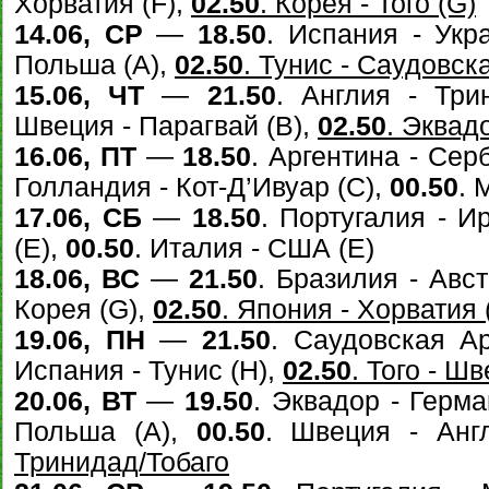
Хорватия (F),
02.50
. Корея - Того (G)
14.06, СР
—
18.50
. Испания - Укр
Польша (A),
02.50
. Тунис - Саудовск
15.06, ЧТ
—
21.50
. Англия - Три
Швеция - Парагвай (B),
02.50
. Эквад
16.06, ПТ
—
18.50
. Аргентина - Сер
Голландия - Кот-Д’Ивуар (C),
00.50
. 
17.06, СБ
—
18.50
. Португалия - И
(E),
00.50
. Италия - США (E)
18.06, ВС
—
21.50
. Бразилия - Авс
Корея (G),
02.50
. Япония - Хорватия 
19.06, ПН
—
21.50
. Саудовская А
Испания - Тунис (H),
02.50
. Того - Ш
20.06, ВТ
—
19.50
. Эквадор - Герма
Польша (A),
00.50
. Швеция - Анг
Тринидад/Тобаго