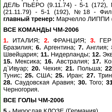
ДЕЛЬ ПЬЕРО (9.11.74) - 5-1 (172
(21.11.79) - 5-1 (192), №18 - Фи
главный тренер:
Марчелло ЛИППИ (1
ВСЕ КОМАНДЫ ЧМ-2006
1.
ИТАЛИЯ;
2.
ФРАНЦИЯ;
3.
ГЕР
Бразилия;
6.
Аргентина;
7.
Англия;
Швейцария;
11.
Нидерланды;
12.
Экв
15.
Мексика;
16.
Австралия;
17.
Ко
д`Ивуар;
20.
Чехия;
21.
Польша;
22
Тунис;
25.
США;
25.
Иран;
27.
Трин
28.
Саудовская Аравия;
30.
Того;
31
Черногория.
ВСЕ ГОЛЫ ЧМ-2006
5
- Мирослав КЛОЗЕ (Германия).