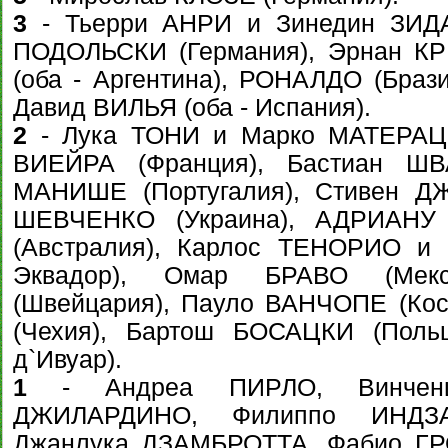
3
- Тьерри АНРИ и Зинедин ЗИДАН
ПОДОЛЬСКИ (Германия), Эрнан К
(оба - Аргентина), РОНАЛДО (Бра
Давид ВИЛЬЯ (оба - Испания).
2
- Лука ТОНИ и Марко МАТЕРАЦЦИ
ВИЕЙРА (Франция), Бастиан ШВ
МАНИШЕ (Португалия), Стивен ДЖ
ШЕВЧЕНКО (Украина), АДРИАНУ 
(Австралия), Карлос ТЕНОРИО и 
Эквадор), Омар БРАВО (Мекс
(Швейцария), Пауло ВАНЧОПЕ (Ко
(Чехия), Бартош БОСАЦКИ (Поль
д`Ивуар).
1
- Андреа ПИРЛО, Винченц
ДЖИЛАРДИНО, Филиппо ИНДЗА
Джанлука ДЗАМБРОТТА, Фабио ГР