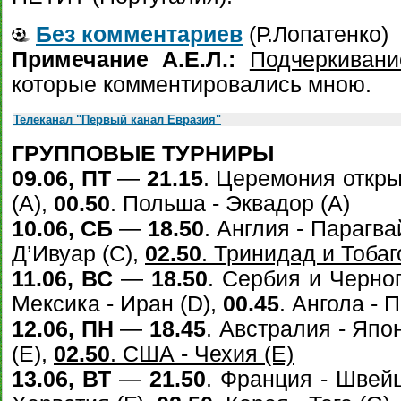
Без комментариев
(Р.Лопатенко)
Примечание А.Е.Л.:
Подчеркиван
которые комментировались мною.
Телеканал "Первый канал Евразия"
ГРУППОВЫЕ ТУРНИРЫ
09.06, ПТ
—
21.15
. Церемония откры
(А),
00.50
. Польша - Эквадор (А)
10.06, СБ
—
18.50
. Англия - Парагва
Д’Ивуар (С),
02.50
. Тринидад и Тобаг
11.06, ВС
—
18.50
. Сербия и Черно
Мексика - Иран (D),
00.45
. Ангола - 
12.06, ПН
—
18.45
. Австралия - Япо
(E),
02.50
. США - Чехия (E)
13.06, ВТ
—
21.50
. Франция - Швей