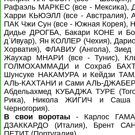
Рафаэль МАРКЕС (все - Мексика),
Харри КЬЮЭЛЛ (все - Австралия), 
ПАК Чжи Сун (все - Южная Корея), 
Дидье ДРОГБА, Бакари КОНЕ и Бон
д`Ивуар), Ян КОЛЛЕР (Чехия), Дари
Хорватия), ФЛАВИУ (Ангола), Зи
Жаухар МНАРИ (все - Тунис), К
ГОЛМОХАММАДИ и Сохраб БАХТИ
Шунсуке НАКАМУРА и Кейдзи ТАМА
АЛЬ-КАХТАНИ и Сами АЛЬ-ДЖАБЕР (
Абдельахмед КУБАДЖА ТУРЕ (Того
Рика), Никола ЖИГИЧ и Саша
Черногория).
В свои воротаы
- Карлос ГАМАР
ДЗАККАРДО (Италия), Брент САН
ПЕТИТ (Португалия).