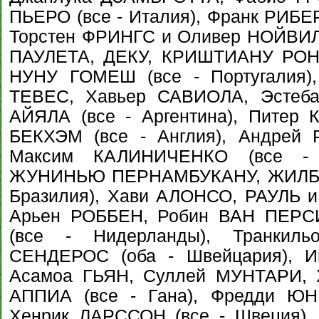
ПЬЕРО (все - Италия), Франк РИБЕ
Торстен ФРИНГС и Оливер НОЙВИЛЛ
ПАУЛЕТА, ДЕКУ, КРИШТИАНУ РО
НУНУ ГОМЕШ (все - Португалия)
ТЕВЕС, Хавьер САВИОЛА, Эстеб
АЙЯЛА (все - Аргентина), Питер
БЕКХЭМ (все - Англия), Андрей
Максим КАЛИНИЧЕНКО (все - 
ЖУНИНЬЮ ПЕРНАМБУКАНУ, ЖИЛБЕР
Бразилия), Хави АЛОНСО, РАУЛЬ и
Арьен РОББЕН, Робин ВАН ПЕР
(все - Нидерланды), Транки
СЕНДЕРОС (оба - Швейцария), И
Асамоа ГЬЯН, Суллей МУНТАРИ, 
АППИА (все - Гана), Фредди ЮН
Хенрик ЛАРССОН (все - Швеция)