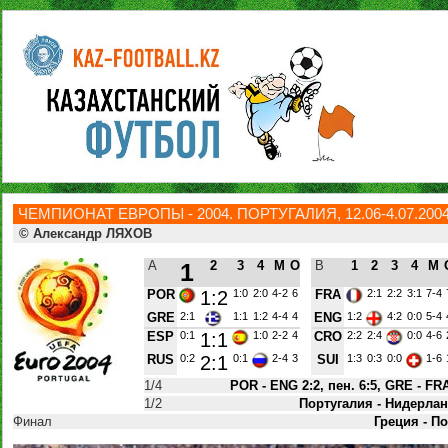
ЧЕМПИОНАТ ЕВРОПЫ - 2004. ПОРТУГАЛИЯ, 12.06-4.07.200
© Александр ЛЯХОВ
A
1
2
3
4
М
О
B
1
2
3
4
М
POR
1:2
1:0
2:0
4-2
6
FRA
2:1
2:2
3:1
7-4
GRE
2:1
1:1
1:2
4-4
4
ENG
1:2
4:2
0:0
5-4
ESP
0:1
1:1
1:0
2-2
4
CRO
2:2
2:4
0:0
4-6
RUS
0:2
2:1
0:1
2-4
3
SUI
1:3
0:3
0:0
1-6
1/4
POR - ENG 2:2, пен. 6:5, GRE - FRA
1/2
Португалия - Нидерланд
Финал
Греция - По