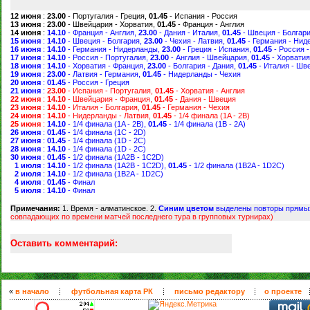
12 июня
:
23.00
- Португалия - Греция,
01.45
- Испания - Россия
13 июня
:
23.00
- Швейцария - Хорватия,
01.45
- Франция - Англия
14 июня
:
14.10
- Франция - Англия,
23.00
- Дания - Италия,
01.45
- Швеция - Болгар
15 июня
:
14.10
- Швеция - Болгария,
23.00
- Чехия - Латвия,
01.45
- Германия - Нид
16 июня
:
14.10
- Германия - Нидерланды,
23.00
- Греция - Испания,
01.45
- Россия 
17 июня
:
14.10
- Россия - Португалия,
23.00
- Англия - Швейцария,
01.45
- Хорватия
18 июня
:
14.10
- Хорватия - Франция,
23.00
- Болгария - Дания,
01.45
- Италия - Шв
19 июня
:
23.00
- Латвия - Германия,
01.45
- Нидерланды - Чехия
20 июня
:
01.45
- Россия - Греция
21 июня
:
23.00
- Испания - Португалия,
01.45
- Хорватия - Англия
22 июня
:
14.10
- Швейцария - Франция,
01.45
- Дания - Швеция
23 июня
:
14.10
- Италия - Болгария,
01.45
- Германия - Чехия
24 июня
:
14.10
- Нидерланды - Латвия,
01.45
- 1/4 финала (1A - 2B)
25 июня
:
14.10
- 1/4 финала (1A - 2B),
01.45
- 1/4 финала (1B - 2A)
26 июня
:
01.45
- 1/4 финала (1C - 2D)
27 июня
:
01.45
- 1/4 финала (1D - 2C)
28 июня
:
14.10
- 1/4 финала (1D - 2C)
30 июня
:
01.45
- 1/2 финала (1A2B - 1C2D)
1 июля
:
14.10
- 1/2 финала (1A2B - 1C2D),
01.45
- 1/2 финала (1B2A - 1D2C)
2 июля
:
14.10
- 1/2 финала (1B2A - 1D2C)
4 июля
:
01.45
- Финал
5 июля
:
14.10
- Финал
Примечания:
1. Время - алматинское. 2.
Синим цветом
выделены повторы прямы
совпадающих по времени матчей последнего тура в групповых турнирах)
Оставить комментарий:
«
в начало
футбольная карта РК
письмо редактору
о проекте