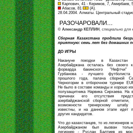
Карпович, 41 - Керимов, 7, Амирбаев, 5
Абасов, 81
(А).
28.04.2004. Алматы. Центральный стади
РАЗОЧАРОВАЛИ…
© Александр КЕПЛИН
, специально для
Сборная Казахстана продлила безр
приятную: семь лет без домашних 
ДО ИГРЫ
Накануне поездки в Казахстан 
Азербайджана осталась без своего к
форварда бакинского "Нефтчи" 
Гурбанова - лучшего футболиста
прошлого года, палача сборной С
Черногории в отборочном турнире EU
Не было в составе команды и хорошо из
полузащитника Нарвика Сирхаева. На 
причинах его отсутствия предст
азербайджанской сборной отметили, 
возможности тренерскому штабу
известны, и на данном этапе идет п
других кандидатов.
Что до казахстанцев, то из легионеров н
Азербайджаном был вызван толь
легионер - Руслан Балтиев из моск