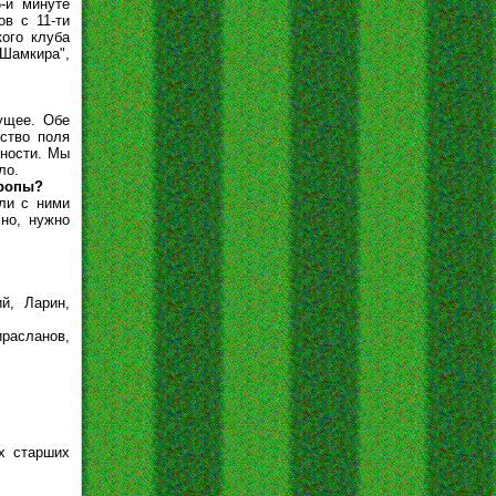
-й минуте
в с 11-ти
ого клуба
Шамкира",
ущее. Обе
ество поля
нности. Мы
ло.
вропы?
ли с ними
чно, нужно
й, Ларин,
ирасланов,
х старших