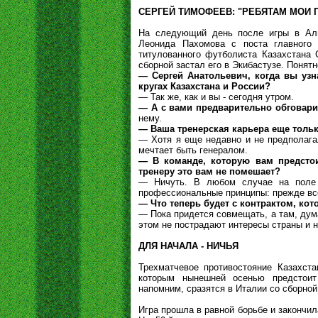
СЕРГЕЙ ТИМОФЕЕВ: "РЕБЯТАМ МОИ
На следующий день после игры в Алм
Леонида Пахомова с поста главного 
титулованного футболиста Казахстана 
сборной застал его в Экибастузе. Понят
— Сергей Анатольевич, когда вы узн
кругах Казахстана и России?
— Так же, как и вы - сегодня утром.
— А с вами предварительно обговари
нему.
— Ваша тренерская карьера еще только
— Хотя я еще недавно и не предполагал
мечтает быть генералом.
— В команде, которую вам предстои
тренеру это вам не помешает?
— Ничуть. В любом случае на поле 
профессиональные принципы: прежде все
— Что теперь будет с контрактом, кот
— Пока придется совмещать, а там, дума
этом не пострадают интересы страны и 
ДЛЯ НАЧАЛА - НИЧЬЯ
Трехматчевое противостояние Казахст
которым нынешней осенью предстоит 
напомним, сразятся в Италии со сборной
Игра прошла в равной борьбе и закончил