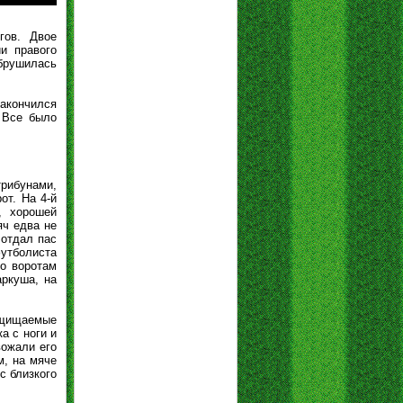
гов. Двое
и правого
обрушилась
закончился
 Все было
трибунами,
от. На 4-й
, хорошей
яч едва не
 отдал пас
утболиста
по воротам
аркуша, на
защищаемые
а с ноги и
вожали его
м, на мяче
с близкого