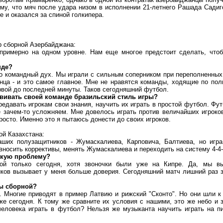
му, что мяч после удара низом в исполнении 21-летнего Рашада Сади
 и оказался за спиной голкипера.
р сборной Азербайджана:
римерно на одном уровне. Нам еще многое предстоит сделать, чтоб
нде?
о командный дух. Мы играли с сильным соперником при переполненных
нца - и это самое главное. Мне не нравятся команды, ходящие по по
вой до последней минуты. Таков сегодняшний футбол.
вивать своей команде бразильский стиль игры?
едавать игрокам свои знания, научить их играть в простой футбол. Фут
 зачем-то усложняем. Мне довелось играть против величайших игроко
росто. Именно это я пытаюсь донести до своих игроков.
ой Казахстана:
ших полузащитников - Жумаскалиева, Карповича, Балтиева, но игра
носить коррективы, менять Жумаскалиева и переходить на систему 4-4-
скую проблему?
ой только сегодня, хотя звоночки были уже на Кипре. Да, мы в
ков вызывает у меня больше доверия. Сегодняшний матч лишний раз 
ры сборной?
 Многие приводят в пример Латвию и рижский "Сконто". Но они шли к
уже сегодня. К тому же сравните их условия с нашими, это же небо и 
еловека играть в футбол? Нельзя же музыканта научить играть на п