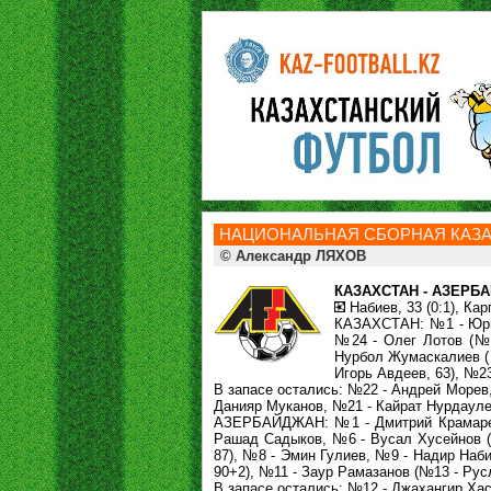
НАЦИОНАЛЬНАЯ СБОРНАЯ КАЗАХ
© Александр ЛЯХОВ
КАЗАХСТАН - АЗЕРБАЙД
Набиев, 33 (0:1), Карп
КАЗАХСТАН: №1 - Юрий
№24 - Олег Лотов (№2
Нурбол Жумаскалиев (
Игорь Авдеев, 63), №23
В запасе остались: №22 - Андрей Морев
Данияр Муканов, №21 - Кайрат Нурдауле
АЗЕРБАЙДЖАН: №1 - Дмитрий Крамарен
Рашад Садыков, №6 - Вусал Хусейнов (
87), №8 - Эмин Гулиев, №9 - Надир Наб
90+2), №11 - Заур Рамазанов (№13 - Рус
В запасе остались: №12 - Джахангир Ха