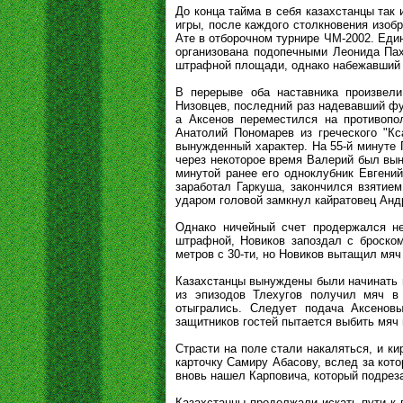
До конца тайма в себя казахстанцы так
игры, после каждого столкновения изоб
Ате в отборочном турнире ЧМ-2002. Един
организована подопечными Леонида Пах
штрафной площади, однако набежавший 
В перерыве оба наставника произвел
Низовцев, последний раз надевавший фу
а Аксенов переместился на противопо
Анатолий Пономарев из греческого "К
вынужденный характер. На 55-й минуте
через некоторое время Валерий был вын
минутой ранее его одноклубник Евгени
заработал Гаркуша, закончился взятие
ударом головой замкнул кайратовец Андр
Однако ничейный счет продержался не
штрафной, Новиков запоздал с броском
метров с 30-ти, но Новиков вытащил мяч 
Казахстанцы вынуждены были начинать 
из эпизодов Тлехугов получил мяч в
отыгрались. Следует подача Аксеновы
защитников гостей пытается выбить мяч и
Страсти на поле стали накаляться, и к
карточку Самиру Абасову, вслед за кото
вновь нашел Карповича, который подреза
Казахстанцы продолжали искать пути к 