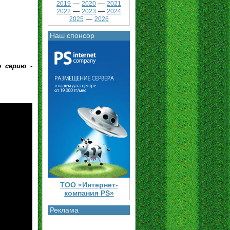
—
—
2019
2020
2021
—
—
2022
2023
2024
—
2025
2026
Наш спонсор
 серию -
ТОО «Интернет-
компания PS»
Реклама