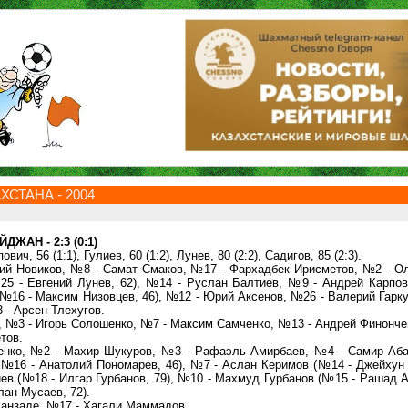
СТАНА - 2004
ЖАН - 2:3 (0:1)
ович, 56 (1:1), Гулиев, 60 (1:2), Лунев, 80 (2:2), Садигов, 85 (2:3).
 Новиков, №8 - Самат Смаков, №17 - Фархадбек Ирисметов, №2 - Ол
5 - Евгений Лунев, 62), №14 - Руслан Балтиев, №9 - Андрей Карпов
№16 - Максим Низовцев, 46), №12 - Юрий Аксенов, №26 - Валерий Гарк
 - Арсен Тлехугов.
, №3 - Игорь Солошенко, №7 - Максим Самченко, №13 - Андрей Финонче
тов.
ко, №2 - Махир Шукуров, №3 - Рафаэль Амирбаев, №4 - Самир Аба
№16 - Анатолий Пономарев, 46), №7 - Аслан Керимов (№14 - Джейхун
иев (№18 - Илгар Гурбанов, 79), №10 - Махмуд Гурбанов (№15 - Рашад 
лан Мусаев, 72).
санзаде, №17 - Хагали Маммадов.