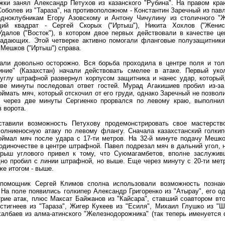
жки занял Александр Петухов из казанского "Рубина". На правом кр
оболев из "Тараза", на противоположном - Константин Заречный из пав
дноклубникам Егору Азовскому и Антону Чичулину из столичного "Ж
ий квадрат - Сергей Скорых ("Иртыш"), Никита Хохлов ("Женис
далов ("Восток"), в котором двое первых действовали в качестве ц
падающих. Этой четверке активно помогали фланговые полузащитники
 Мешков ("Иртыш") справа.
ли довольно осторожно. Вся борьба проходила в центре поля и толь
иние" (Казахстан) начали действовать смелее в атаке. Первый уко
углу штрафной развернул корпусом защитника и нанес удар, который
ве минуты последовал ответ гостей. Мурад Агакишиев пробил из-за
ймать мяч, который отскочил от его груди, однако Заречный не позвол
 через две минуты Сергиенко прорвался по левому краю, выполнил
 ворота.
ставили возможность Петухову продемонстрировать свое мастерств
олниеносную атаку по левому флангу. Сначала казахстанский голкип
оймал мяч после удара с 17-ти метров. На 32-й минуте подачу Мешк
одиночестве в центре штрафной. Павел подрезал мяч в дальний угол, 
рыш углового привел к тому, что Суюмагамбетов, вполне заслужив
но пробил с линии штрафной, но выше. Еще через минуту с 20-ти ме
е итогом - выше.
помощник Сергей Климов сполна использовали возможность познак
На поле появились голкипер Александр Григоренко из "Атырау", его о
рие атак, плюс Максат Байжанов из "Кайсара", ставший соавтором вто
тигнеев из "Тараза", Жигер Кукеев из "Есиля", Михаил Глушко из "Ш
албаев из алма-атинского "Железнодорожника" (так теперь именуется