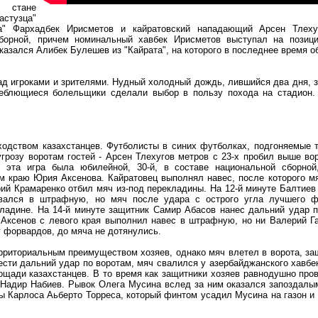
в стане
астузца"
а" Фархадбек Ирисметов и кайратовский нападающий Арсен Тлеху
борной, причем номинальный хавбек Ирисметов выступал на позици
казался Алибек Булешев из "Кайрата", на которого в последнее время 
д игроками и зрителями. Нудный холодный дождь, лившийся два дня, 
леблющиеся болельщики сделали выбор в пользу похода на стадион.
одством казахстанцев. Футболисты в синих футболках, подгоняемые 
грозу воротам гостей - Арсен Тлехугов метров с 23-х пробил выше вор
 эта игра была юбилейной, 30-й, в составе национальной сборной
м краю Юрия Аксенова. Кайратовец выполнял навес, после которого м
рий Крамаренко отбил мяч из-под перекладины. На 12-й минуте Балтиев
рвался в штрафную, но мяч после удара с острого угла лучшего ф
кладине. На 14-й минуте защитник Самир Абасов нанес дальний удар 
 Аксенов с левого края выполнил навес в штрафную, но ни Валерий Г
у форвардов, до мяча не дотянулись.
ерриториальным преимуществом хозяев, однако мяч влетел в ворота, 
сти дальний удар по воротам, мяч свалился у азербайджанского хавбек
щади казахстанцев. В то время как защитники хозяев равнодушно про
 Надир Набиев. Рывок Олега Мусина вслед за ним оказался запоздалы
 Карлоса Аьберто Торреса, который финтом усадил Мусина на газон и 