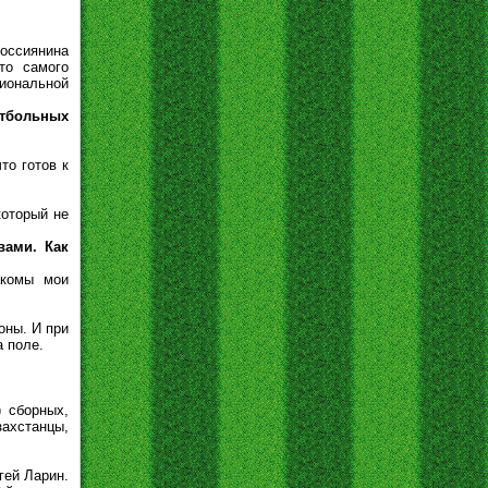
оссиянина
то самого
иональной
утбольных
то готов к
который не
вами. Как
акомы мои
оны. И при
 поле.
 сборных,
ахстанцы,
гей Ларин.