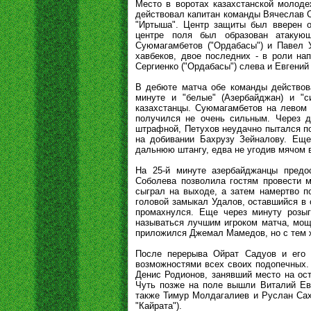
Место в воротах казахстанской молоде
действовал капитан команды Вячеслав С
"Иртыша". Центр защиты был вверен о
центре поля был образован атакующ
Суюмагамбетов ("Ордабасы") и Павел У
хавбеков, двое последних - в роли на
Сергиенко ("Ордабасы") слева и Евгений
В дебюте матча обе команды действова
минуте и "белые" (Азербайджан) и "с
казахстанцы. Суюмагамбетов на левом 
получился не очень сильным. Через д
штрафной, Петухов неудачно пытался по
на добивании Бахрузу Зейналову. Еще
дальнюю штангу, едва не угодив мячом в
На 25-й минуте азербайджанцы предо
Соболева позволила гостям провести м
сыграл на выходе, а затем намертво п
головой замыкал Удалов, оставшийся в 
промахнулся. Еще через минуту розыг
называться лучшим игроком матча, мощ
приложился Джемал Мамедов, но с тем ж
После перерыва Ойрат Садуов и его 
возможностями всех своих подопечных. 
Денис Родионов, занявший место на ост
Чуть позже на поле вышли Виталий Евс
также Тимур Молдагалиев и Руслан Сах
"Кайрата").