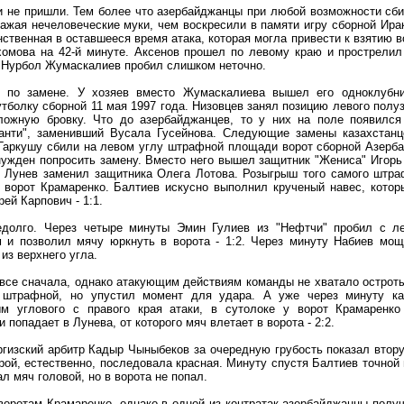
 и не пришли. Тем более что азербайджанцы при любой возможности сб
ражая нечеловеческие муки, чем воскресили в памяти игру сборной Ира
ственная в оставшееся время атака, которая могла привести к взятию в
омова на 42-й минуте. Аксенов прошел по левому краю и прострелил
Нурбол Жумаскалиев пробил слишком неточно.
и по замене. У хозяев вместо Жумаскалиева вышел его одноклубн
тболку сборной 11 мая 1997 года. Низовцев занял позицию левого полу
ложную бровку. Что до азербайджанцев, то у них на поле появился
санти", заменивший Вусала Гусейнова. Следующие замены казахстанц
 Гаркушу сбили на левом углу штрафной площади ворот сборной Азерб
ужден попросить замену. Вместо него вышел защитник "Жениса" Игорь
й Лунев заменил защитника Олега Лотова. Розыгрыш того самого штра
м ворот Крамаренко. Балтиев искусно выполнил крученый навес, кото
ей Карпович - 1:1.
долго. Через четыре минуты Эмин Гулиев из "Нефтчи" пробил с ле
 и позволил мячу юркнуть в ворота - 1:2. Через минуту Набиев мощ
из верхнего угла.
все сначала, однако атакующим действиям команды не хватало острот
 штрафной, но упустил момент для удара. А уже через минуту ка
м углового с правого края атаки, в сутолоке у ворот Крамаренко 
 попадает в Лунева, от которого мяч влетает в ворота - 2:2.
иргизский арбитр Кадыр Чыныбеков за очередную грубость показал вто
рой, естественно, последовала красная. Минуту спустя Балтиев точной
л мяч головой, но в ворота не попал.
воротам Крамаренко, однако в одной из контратак азербайджанцы полу