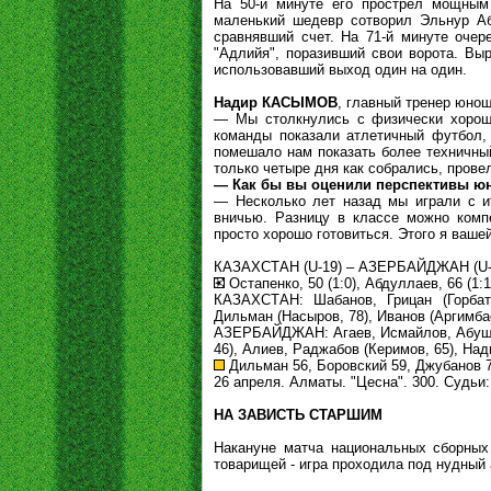
На 50-й минуте его прострел мощным 
маленький шедевр сотворил Эльнур Аб
сравнявший счет. На 71-й минуте очер
"Адлийя", поразивший свои ворота. В
использовавший выход один на один.
Надир КАСЫМОВ
, главный тренер юно
— Мы столкнулись с физически хорошо
команды показали атлетичный футбол, 
помешало нам показать более техничный
только четыре дня как собрались, провел
— Как бы вы оценили перспективы юн
— Несколько лет назад мы играли с и
вничью. Разницу в классе можно компе
просто хорошо готовиться. Этого я ваше
КАЗАХСТАН (U-19) – АЗЕРБАЙДЖАН (U-19)
Остапенко, 50 (1:0), Абдуллаев, 66 (1:1
КАЗАХСТАН: Шабанов, Грицан (Горбате
Дильман (Насыров, 78), Иванов (Аргимбае
АЗЕРБАЙДЖАН: Агаев, Исмайлов, Абушев
46), Алиев, Раджабов (Керимов, 65), На
Дильман 56, Боровский 59, Джубанов 7
26 апреля. Алматы. "Цесна". 300. Судьи
НА ЗАВИСТЬ СТАРШИМ
Накануне матча национальных сборны
товарищей - игра проходила под нудный