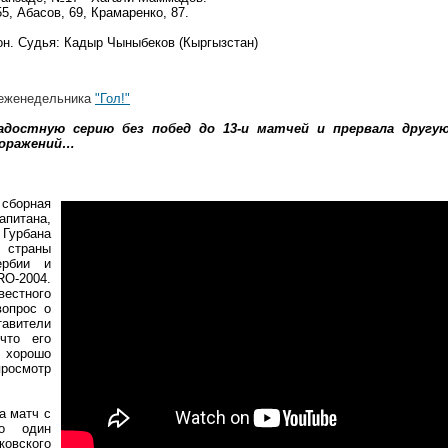
5, Абасов, 69, Крамаренко, 87.
он. Судья: Кадыр Чыныбеков (Кыргызстан)
 еженедельника
"Гол!"
адостную серию без побед до 13-и матчей и прервала другую
поражений…
сборная
апитана,
Гурбана
 страны
ербии и
RO-2004.
вестного
вопрос о
авители
что его
 хорошо
росмотр
а матч с
ко один
овского