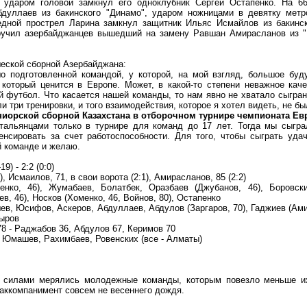
ударом головой замкнул его одноклубник Сергей Остапенко. На 66
дуллаев из бакинского "Динамо", ударом ножницами в девятку метро
едной прострел Ларина замкнул защитник Ильяс Исмайлов из бакинск
ыручил азербайджанцев вышедший на замену Равшан Амирасланов из "
шеской сборной Азербайджана:
 подготовленной командой, у которой, на мой взгляд, большое буд
который ценится в Европе. Может, в какой-то степени неважное кач
 футбол. Что касается нашей команды, то нам явно не хватало сыгра
и три тренировки, и того взаимодействия, которое я хотел видеть, не бы
иорской сборной Казахстана в отборочном турнире чемпионата Е
тальянцами только в турнире для команд до 17 лет. Тогда мы сыгра
нсировать за счет работоспособности. Для того, чтобы сыграть уда
й команде и желаю.
 - 2:2 (0:0)
), Исмаилов, 71, в свои ворота (2:1), Амирасланов, 85 (2:2)
нко, 46), Жумабаев, Болатбек, Оразбаев (Джубанов, 46), Боровски
в, 46), Носков (Хоменко, 46, Войнов, 80), Остапенко
, Юсифов, Аскеров, Абдуллаев, Абдулов (Заргаров, 70), Гаджиев (Ам
дыров
8 - Раджабов 36, Абдулов 67, Керимов 70
: Юмашев, Рахимбаев, Ровенских (все - Алматы)
х силами мерялись молодежные команды, которым повезло меньше и
 аккомпанимент совсем не весеннего дождя.