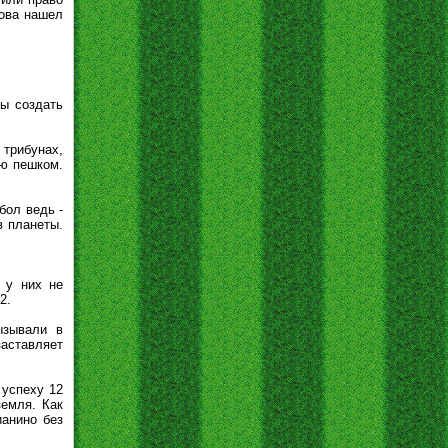
гова нашел
ы создать
 трибунах,
лю пешком.
бол ведь -
в планеты.
 у них не
2.
ызывали в
заставляет
 успеху 12
земля. Как
ианино без