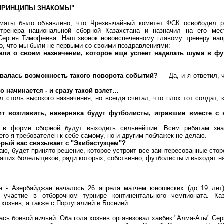
 ПРИНЦИПЫ ЗНАКОМЫ"
аты было объявлено, что Чрезвычайный комитет ФСК освободил р
тренера национальной сборной Казахстана и назначил на его мес
Сергея Тимофеева. Наш звонок новоиспеченному главому тренеру нац
но, что мы были не первыми со своими поздравлениями:
али о своем назначении, которое еще успеет наделать шума в ф
валась возможность такого поворота событий?
— Да, и я ответил, ч
 начинается - и сразу такой взлет…
 столь высокого назначения, но всегда считал, что плох тот солдат, 
т возглавить, наверняка будут футболисты, игравшие вместе с 
в форме сборной будут выходить сильнейшие. Всем ребятам зн
го я требователен к себе самому, но и другим поблажек не делаю.
орый вас связывает с "Экибастузцем"?
ю, будет принято решение, которое устроит все заинтересованные стор
наших болельщиков, ради которых, собственно, футболисты и выходят на
ан - Азербайджан началось 26 апреля матчем юношеских (до 19 лет)
участие в отборочном турнире континентального чемпионата. Каз
 хозяев, а также с Португалией и Боснией.
ась боевой ничьей. Оба гола хозяев организовал хавбек "Алма-Аты" Сер