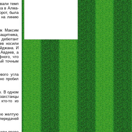
ивали темп
ка в Алма-
орот, была
 на линию
ик Максим
защитника,
 дебютант
ев носили
айджана. И
 Авдеев, а
фного, что
рый точным
вого угла
но пробил
ы. В одном
захстанцы
кто-то из
рую желтую
 передачей
чили право