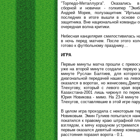
"Торпедо-Металлурга". Оказались 
сборной и новички - голкипер "Экиб
Андрей Морев, полузащитник "Иртыш
последних в итоге вышли в основе с
защитника. Вне национальной команды о
очередная волна критики.
Небесная канцелярия смилостивилась на
в ночь перед матчем. После этого ко
готово к футбольному празднику…
ИГРА
Первые минуты матча прошли с превосх
уже на второй минуте создали первую у
минуте Руслан Балтиев, для которого
диагональной передачей нашел на лево
оказался в воротах, но женисовец Дмит
Тлехугову, который с левого края во
Казахстана-2001 лишь чиркнул по пере
Юрия Новикова - мимо. На 23-й минуте
Тлехугов, составлявшие в этой игре пар
В целом игра проходила с некоторым т
Новиковым. Эмин Гулиев попытался нане
покатился к правому краю штрафной пло
взглядом, к мячу коршуном устремился
первым оказался девятый номер команды
расстояния поразил ворота - 0:1.