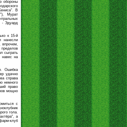
аю обороны
лодарского
ениса". В
"), Мурат
ентральных
 - Эдуард
ко к 15-й
л нанесли
, впрочем,
 пределов
ил сыграть
 навес на
о. Ошибка
ер удачно
ова справа
но немного
ший право
тров мощно
омиться с
дноклубник
рого гола.
ахтёра", а
 фарм-клуб