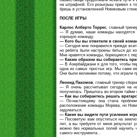
на штрафной. Его розыгрыш привел к то
брешь в установленной Новиковым стенке
ПОСЛЕ ИГРЫ
Карлос Алберто Торрес
, главный трене
— Я думаю, наши команды находятся п
хорошую команду.
— Кого бы вы отметили в своей кома
— Сегодня мне понравился прежде всег
но ребята были настроены биться до ко
Мне нравятся команды, борющиеся с пер
— Каким образом вы собираетесь при
— В Азербайджане я для того, чтобы пер
одна из самых простых игр. Мы сами ее
Они были великими потому, что играли п
Леонид Пахомов
, главный тренер сборн
— Я очень рассчитывал сегодня на на
получилась. Пришлось во втором тайме в
— Как вы собираетесь решать вратар
— По-настоящему она стала проблем
расположение команды Морева, но Нови
задуматься.
— Какие вы видите пути усиления иг
— Посоветую вам опуститься на землю.
лет, а вы требуете от меня результат 
можно без нормальных полей научить ч
самого инструмента…