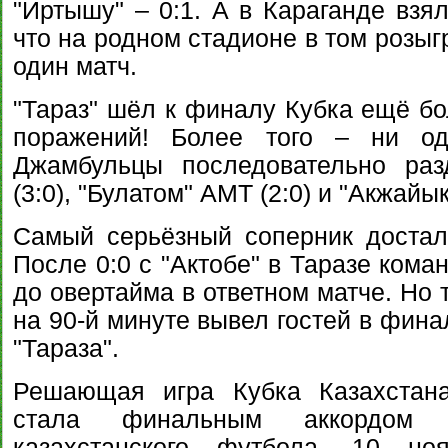
"Иртышу" – 0:1. А в Караганде взя
что на родном стадионе в том розыг
один матч.
"Тараз" шёл к финалу Кубка ещё бо
поражений! Более того – ни од
Джамбульцы последовательно раз
(3:0), "Булатом" АМТ (2:0) и "Акжайык
Самый серьёзный соперник доста
После 0:0 с "Актобе" в Таразе кома
до овертайма в ответном матче. Но
на 90-й минуте вывел гостей в фина
"Тараза".
Решающая игра Кубка Казахстана
стала финальным аккордом п
казахстанского футбола. 10 но