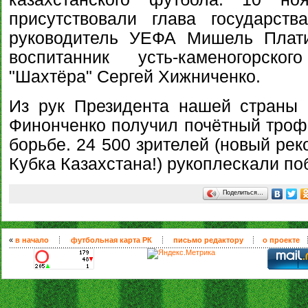
присутствовали глава государст
руководитель УЕФА Мишель Плати
воспитанник усть-каменогорск
"Шахтёра" Сергей Хижниченко.
Из рук Президента нашей страны 
Финонченко получил почётный трофе
борьбе. 24 500 зрителей (новый ре
Кубка Казахстана!) рукоплескали по
Поделиться…
«
в начало
футбольная карта РК
письмо редактору
о проекте