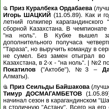
Приз Куралбека Ордабаева
(лучш
Игорь ШАЦКИЙ
(11.05.89). Как и г
летний голкипер карагандинского
сборной Казахстана. В чемпионате 
"на ноль". В Кубке вышел з
дополнительного получаса четвер
"Тараза", но выручить команду в се
не сумел. Без замен отыграл во 
Казахстана, в 2-х - "на ноль". | №2 
Покатилов
("Актобе"), №3 –
Д
Алматы).
Приз Сеильды Байшакова
(лучш
Тимур ДОСМАГАМБЕТОВ
(1.05.89
начинал сезон в карагандинском "Ша
в столичную "Астану". Всего на его 