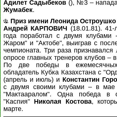
Адилет Садыбеков
(), №3 – напад
Жумабек
.
Приз имени Леонида Остроушко
Андрей КАРПОВИЧ
(18.01.81). 41
года поработал с двумя клубами 
Жаром" и "Актобе", выиграв с пос
чемпионата. Три раза признавался
опросе главных тренеров клубов – в 
По две победы в ежемесячных
обладатель Кубка Казахстана с "О
(апрель и июль) и
Константин Гор
с двумя своими клубами – в мае 
"Мактааралом". Одна победа в 
"Каспия"
Николая Костова
, кото
марте.