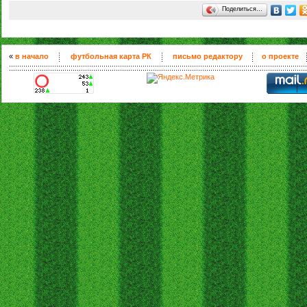
Поделиться…
«
в начало
футбольная карта РК
письмо редактору
о проекте