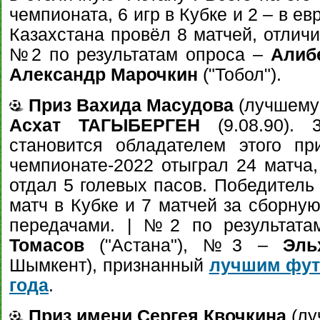
чемпионата, 6 игр в Кубке и 2 – в е
Казахстана провёл 8 матчей, отличи
№2 по результатам опроса –
Алиб
Александр Марочкин
("Тобол").
Приз Вахида Масудова
(лучшему
Асхат ТАГЫБЕРГЕН
(9.08.90). 
становится обладателем этого пр
чемпионате-2022 отыграл 24 матча,
отдал 5 голевых пасов. Победитель
матч в Кубке и 7 матчей за сборную
передачами. | №2 по результат
Томасов
("Астана"), №3 –
Эль
Шымкент), признанный
лучшим фут
года
.
Приз имени Сергея Квочкина
(лу