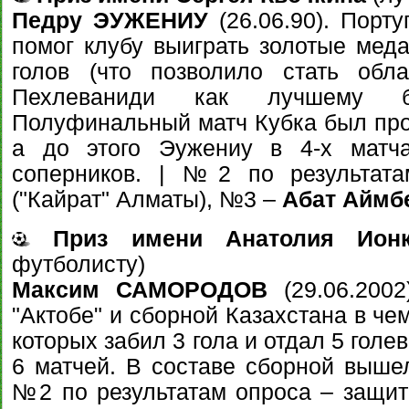
Педру ЭУЖЕНИУ
(26.06.90). Порт
помог клубу выиграть золотые меда
голов (что позволило стать обл
Пехлеваниди как лучшему бо
Полуфинальный матч Кубка был про
а до этого Эужениу в 4-х матч
соперников. | №2 по результа
("Кайрат" Алматы), №3 –
Абат Аймб
Приз имени Анатолия Ионк
футболисту)
Максим САМОРОДОВ
(29.06.2002
"Актобе" и сборной Казахстана в че
которых забил 3 гола и отдал 5 голе
6 матчей. В составе сборной вышел
№2 по результатам опроса – защитн