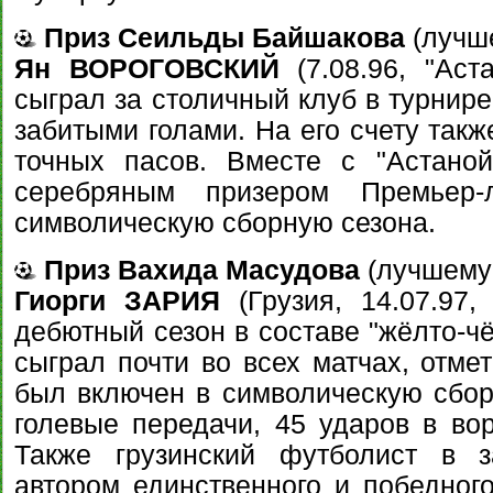
Приз Сеильды Байшакова
(лучш
Ян ВОРОГОВСКИЙ
(7.08.96, "Аст
сыграл за столичный клуб в турнире
забитыми голами. На его счету такж
точных пасов. Вместе с "Астаной
серебряным призером Премьер
символическую сборную сезона.
Приз Вахида Масудова
(лучшему
Гиорги ЗАРИЯ
(Грузия, 14.07.97,
дебютный сезон в составе "жёлто-ч
сыграл почти во всех матчах, отме
был включен в символическую сборн
голевые передачи, 45 ударов в вор
Также грузинский футболист в з
автором единственного и победного