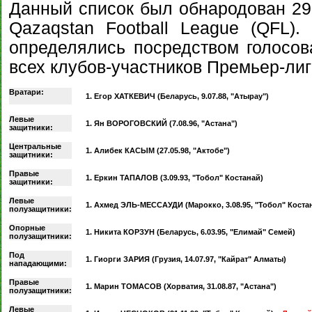
Данный список был обнародован 29 
Qazaqstan Football League (QFL)
определялись посредством голосов
всех клубов-участников Премьер-лиг
Вратари:
1. Егор ХАТКЕВИЧ (Беларусь, 9.07.88, "Атырау")
Левые
1. Ян ВОРОГОВСКИЙ (7.08.96, "Астана")
защитники:
Центральные
1. Алибек КАСЫМ (27.05.98, "Актобе")
защитники:
Правые
1. Еркин ТАПАЛОВ (3.09.93, "Тобол" Костанай)
защитники:
Левые
1. Ахмед ЭЛЬ-МЕССАУДИ (Марокко, 3.08.95, "Тобол" Коста
полузащитники:
Опорные
1. Никита КОРЗУН (Беларусь, 6.03.95, "Елимай" Семей)
полузащитники:
Под
1. Гиорги ЗАРИЯ (Грузия, 14.07.97, "Кайрат" Алматы)
нападающими:
Правые
1. Марин ТОМАСОВ (Хорватия, 31.08.87, "Астана")
полузащитники:
Левые