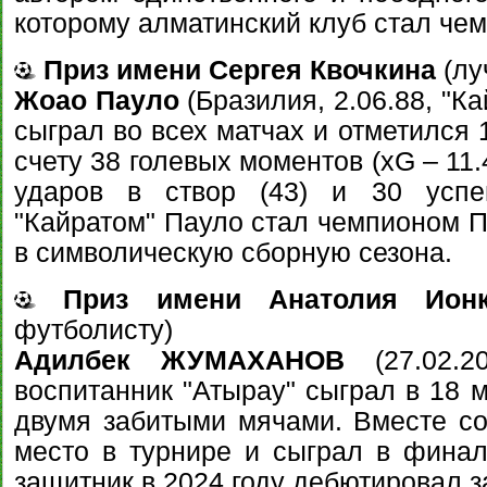
которому алматинский клуб стал че
Приз имени Сергея Квочкина
(лу
Жоао Пауло
(Бразилия, 2.06.88, "Ка
сыграл во всех матчах и отметился 
счету 38 голевых моментов (xG – 11
ударов в створ (43) и 30 успе
"Кайратом" Пауло стал чемпионом П
в символическую сборную сезона.
Приз имени Анатолия Ионк
футболисту)
Адилбек ЖУМАХАНОВ
(27.02.20
воспитанник "Атырау" сыграл в 18 м
двумя забитыми мячами. Вместе со
место в турнире и сыграл в финал
защитник в 2024 году дебютировал 