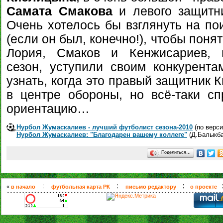
Самата Смакова
и левого защит
Очень хотелось бы взглянуть на по
(если он был, конечно!), чтобы поня
Лория, Смаков и Кенжисариев, 
сезон, уступили своим конкурента
узнать, когда это правый защитник 
в центре обороны, но всё-таки с
ориентацию…
Нурбол Жумаскалиев - лучший футболист сезона-2010
(по верси
Нурбол Жумаскалиев: "Благодарен вашему коллеге"
(Д.Балыкба
Поделиться…
«
в начало
футбольная карта РК
письмо редактору
о проекте