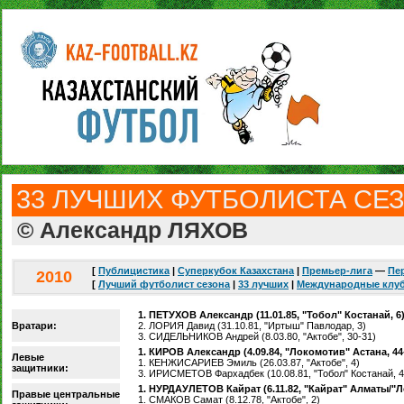
33 ЛУЧШИХ ФУТБОЛИСТА СЕЗ
© Александр ЛЯХОВ
[
Публицистика
|
Суперкубок Казахстана
|
Премьер-лига
—
Пе
2010
[
Лучший футболист сезона
|
33 лучших
|
Международные клу
1. ПЕТУХОВ Александр (11.01.85, "Тобол" Костанай, 6
Вратари:
2. ЛОРИЯ Давид (31.10.81, "Иртыш" Павлодар, 3)
3. СИДЕЛЬНИКОВ Андрей (8.03.80, "Актобе", 30-31)
1. КИРОВ Александр (4.09.84, "Локомотив" Астана, 44
Левые
1. КЕНЖИСАРИЕВ Эмиль (26.03.87, "Актобе", 4)
защитники:
3. ИРИСМЕТОВ Фархадбек (10.08.81, "Тобол" Костанай, 4
1. НУРДАУЛЕТОВ Кайрат (6.11.82, "Кайрат" Алматы/"Л
Правые центральные
1. СМАКОВ Самат (8.12.78, "Актобе", 2)