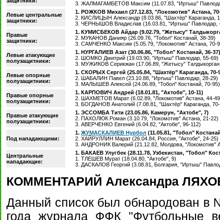
защитники:
3. ЖАЛМАГАМБЕТОВ Максим (11.07.83, "Иртыш" Павлода
1. РОЖКОВ Михаил (27.12.83, "Локомотив" Астана, 70
Левые центральные
2. КИСЛИЦЫН Александр (8.03.86, "Шахтёр" Караганда, 1
защитники:
3. ЧЕРНЫШОВ Владислав (16.03.81, "Иртыш" Павлодар, -
1. КУМИСБЕКОВ Айдар (9.02.79, "Жетысу" Талдыкорга
Правые
2. МУКАНОВ Данияр (26.09.76, "Тобол" Костанай, 38-39)
защитники:
3. САМЧЕНКО Максим (5.05.79, "Локомотив" Астана, 70-9
1. НУРГАЛИЕВ Азат (30.06.86, "Тобол" Костанай, 36-37
Левые атакующие
2. ШОМКО Дмитрий (19.03.90, "Иртыш" Павлодар, 55-69)
полузащитники:
3. МУЖИКОВ Серикжан (17.06.89, "Жетысу" Талдыкорган,
1. СКОРЫХ Сергей (25.05.84, "Шахтёр" Караганда, 70-
Левые опорные
2. ШАБАЛИН Павел (23.10.88, "Иртыш" Павлодар, 28-29)
полузащитники:
3. МАЛЫШЕВ Алексей (24.06.89, "Тобол" Костанай, 70-95)
1. КАРПОВИЧ Андрей (18.01.81, "Актобе", 10-11)
Правые опорные
2. ШАХМЕТОВ Марат (6.02.89, "Локомотив" Астана, 44-49
полузащитники:
3. БОГДАНОВ Анатолий (7.08.81, "Шахтёр" Караганда, 70-
1. ЭССОМБА Тити (23.05.86, Камерун, "Актобе", 7)
Правые атакующие
2. ПАХОЛЮК Роман (3.10.79, "Локомотив" Астана, 21-22)
полузащитники:
3. АВЕРЧЕНКО Евгений (6.04.82, "Актобе", 96-112)
1.
ЖУМАСКАЛИЕВ Нурбол
(11.05.81, "Тобол" Костанай
Под нападающими:
2. ХАЙРУЛЛИН Марат (26.04.84, Россия, "Актобе", 24-25)
3. АНДРОНИК Валерий (21.12.82, Молдова, "Локомотив" А
1. БАКАЕВ Улугбек (28.11.78, Узбекистан, "Тобол" Кост
Центральные
1. ТЛЕШЕВ Мурат (18.04.80, "Актобе", 9)
нападающие:
3. ДАСКАЛОВ Георгий (3.08.81, Болгария, "Иртыш" Павлод
КОММЕНТАРИЙ Александра ЛЯХО
Данный список был обнародован в №
года журнала ФФК "Футбольные в