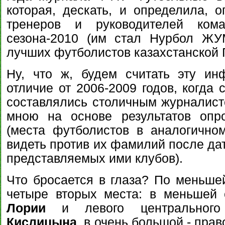
которая, дескать, и определила, 
тренеров и руководителей кома
сезона-2010 (им стал Нурбол Ж
лучших футболистов казахстанской 
Ну, что ж, будем считать эту и
отличие от 2006-2009 годов, когда
составлялись столичным журналис
мною на основе результатов опро
(места футболистов в аналогичн
видеть против их фамилий после да
представляемых ими клубов).
Что бросается в глаза? По меньше
четыре вторых места: в меньшей 
Лории
и левого центральног
Кислицына
, в очень большой - пра