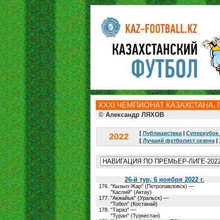
ХXXI ЧЕМПИОНАТ КАЗАХСТАНА. П
© Александр ЛЯХОВ
[
Публицистика
|
Суперкубок 
2022
[
Лучший футболист сезона
|
26-й тур, 6 ноября 2022 г.
176.
"Кызыл-Жар" (Петропавловск) —
"Каспий" (Актау)
177.
"Акжайык" (Уральск) —
"Тобол" (Костанай)
178.
"Тараз" —
"Туран" (Туркестан)