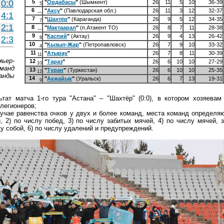
0:0
5
"
Ордабасы
"
(Шымкент)
26
11
5
10
36-39
5
6
"
Аксу
"
(Павлодарская обл.)
26
11
3
12
32-37
—
4:1
7
"
Шахтёр
"
(Караганда)
26
9
5
12
34-35
7
2:1
8
"
Мактаарал
"
(п.Атакент ТО)
26
8
7
11
28-38
—
9
"
Каспий
"
(Актау)
26
9
4
13
26-42
2:3
8
10
"
Кызыл-Жар
"
(Петропавловск)
26
7
9
10
33-32
4
11
"
Атырау
"
26
7
8
11
30-39
11
ьер-
12
"
Тараз
"
26
6
10
10
27-29
10
манд
13
"
Туран
"
(Туркестан)
26
6
10
10
25-35
12
анды
14
"
Акжайык
"
(Уральск)
26
6
7
13
19-31
9
тат матча 1-го тура "Астана" – "Шахтёр" (0:0), в котором хозяевам
легионеров;
лучае равенства очков у двух и более команд, места команд определяю
 2) по числу побед, 3) по числу забитых мячей, 4) по числу мячей, 
ду собой, 6) по числу удалений и предупреждений.