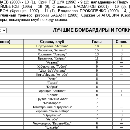
АЕВ (2000) - 10 (1), Юрий ПЕРЦУХ (1996) - 9 (1);
нападающие:
Педру
т АЙМБЕТОВ (1995) - 19 (9), Станислав БАСМАНОВ (2001) - 19 (3),
ЛЕБОН (Франция, 1997) - 11 (1), Владислав ПРОКОПЕНКО (2000) - 4,
;
главный тренер:
Григорий БАБАЯН (1980),
Срджан БЛАГОЕВИЧ
(Серб
еры, покинувшие клуб по ходу сезона.
ЛУЧШИЕ БОМБАРДИРЫ И ГОЛ
ения)
Страна, клуб
Голы
С пен.
Португалия, "Астана"
18
1
Хорватия, "Астана"
15
3
Хорватия, "Атырау"
13
3
Бразилия, "Кайрат"
11
2
"Астана"
9
—
Узбекистан, "Тобол"
9
—
"Шахтёр"/"Астана"
9
4
Кот-д’Ивуар, "Актобе"
8
—
"Аксу"
8
—
"Тараз"
8
—
"Кайрат"
8
—
Франция, "Актобе"
8
1
"Тобол"
8
1
Грузия, "Кызыл-Жар"
7
—
"Мактаарал"
7
—
Того/Франция, "Ордабасы"
7
—
Украина, "Кызыл-Жар"
7
3
"Ордабасы"
7
3
"Актобе"
7
7
Черногория, "Кызыл-Жар"
6
—
"Шахтёр"
6
—