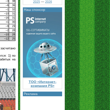
–3
38
—
2025
2026
–6
36
Наш спонсор
–1
32
–10
31
–16
31
+1
30
–9
29
–2
28
–10
28
–12
25
 засчитано
тся: 1) по
забитых на
ТОО «Интернет-
компания PS»
Реклама