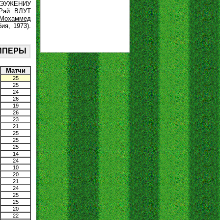
 ЭУЖЕНИУ
Рай ВЛУТ
Мохаммед
ия, 1973).
КИПЕРЫ
Матчи
25
25
24
26
19
26
23
21
25
25
25
14
24
10
20
21
24
25
25
20
22