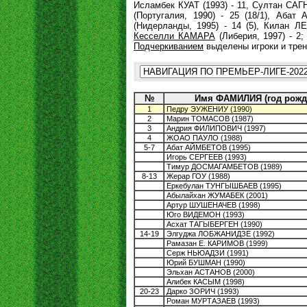
Исламбек КУАТ (1993) - 11, Султан САГН
(Португалия, 1990) - 25 (18/1), Аба
(Нидерланды, 1995) - 14 (5), Килан 
Кесселли КАМАРА
(Либерия, 1997) - 2
Подчеркиванием
выделены игроки и трен
№
Имя ФАМИЛИЯ (год рожд
1
Педру ЭУЖЕНИУ (1990)
2
Марин ТОМАСОВ (1987)
3
Андрия ФИЛИПОВИЧ (1997)
4
ЖОАО ПАУЛО (1988)
5-7
Абат АЙМБЕТОВ (1995)
Игорь СЕРГЕЕВ (1993)
Тимур ДОСМАГАМБЕТОВ (1989)
8-13
Жерар ГОУ (1988)
Еркебулан ТУНГЫШБАЕВ (1995)
Абылайхан ЖУМАБЕК (2001)
Артур ШУШЕНАЧЕВ (1998)
Юго ВИДЕМОН (1993)
Асхат ТАГЫБЕРГЕН (1990)
14-19
Элгуджа ЛОБЖАНИДЗЕ (1992)
Рамазан Е. КАРИМОВ (1999)
Серж НЬЮАДЗИ (1991)
Юрий БУШМАН (1990)
Эльхан АСТАНОВ (2000)
Алибек КАСЫМ (1998)
20-23
Дарко ЗОРИЧ (1993)
Роман МУРТАЗАЕВ (1993)