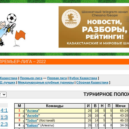
РЕМЬЕР-ЛИГА – 2022
Казахстана
|
Премьер-лига
—
Первая лига
|
Кубок Казахстана
]
11 лучших
|
Международные клубные турниры
|
Сборная Казахстана
]
ТУРНИРНОЕ ПОЛ
М
Команды
И
В
Н
П
Мячи
4:1
1
"
Астана
"
26
16
5
5
65-24
2
2
"
Актобе
"
26
16
4
6
43-28
1:3
6
3
"
Тобол
"
(Костанай)
26
14
5
7
46-33
1
2:3
4
"
Кайрат
"
(Алматы)
26
12
6
8
34-36
3