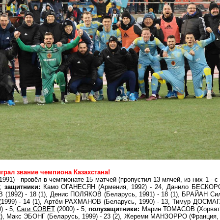
грал звание чемпиона Казахстана!
) - провёл в чемпионате 15 матчей (пропустил 13 мячей, из них 1 - с 
);
защитники:
Камо ОГАНЕСЯН (Армения, 1992) - 24, Данило БЕСК
 (1992) - 18 (1), Денис ПОЛЯКОВ (Беларусь, 1991) - 18 (1), БРАЙАН Си
 (1999) - 14 (1), Артём РАХМАНОВ (Беларусь, 1990) - 13, Тимур ДОС
) - 5,
Саги СОВЕТ
(2000) - 5;
полузащитники:
Марин ТОМАСОВ (Хорватия
2), Макс ЭБОНГ (Беларусь, 1999) - 23 (2), Жереми МАНЗОРРО (Франция, 1