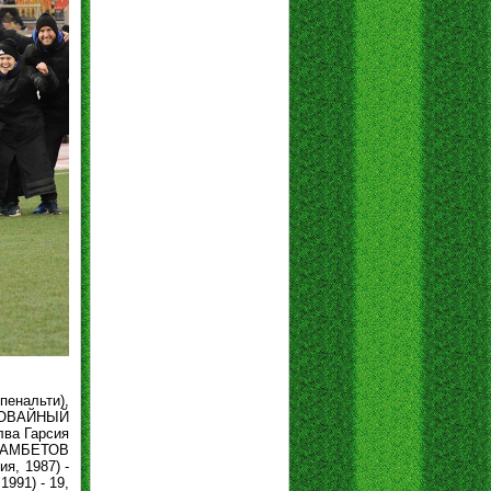
пенальти),
ОРОВАЙНЫЙ
лва Гарсия
МАГАМБЕТОВ
, 1987) -
991) - 19,