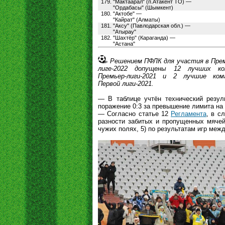
179.
"Мактаарал" (п.Атакент ТО) —
"Ордабасы" (Шымкент)
180.
"Актобе" —
"Кайрат" (Алматы)
181.
"Аксу" (Павлодарская обл.) —
"Атырау"
182.
"Шахтёр" (Караганда) —
"Астана"
Решением ПФЛК для участия в Прем
лиге-2022 допущены 12 лучших ко
Премьер-лиги-2021 и 2 лучшие ком
Первой лиги-2021.
— В таблице учтён технический резуль
поражение 0:3 за превышение лимита на 
— Согласно статье 12
Регламента
, в с
разности забитых и пропущенных мячей,
чужих полях, 5) по результатам игр меж