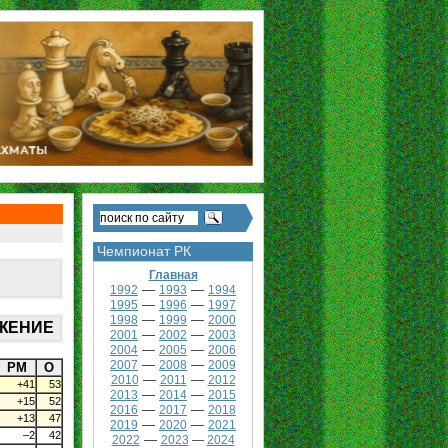
Чемпионат РК
Главная
—
—
1992
1993
1994
—
—
1995
1996
1997
—
—
1998
1999
2000
ОЖЕНИЕ
—
—
2001
2002
2003
—
—
2004
2005
2006
—
—
2007
2008
2009
РМ
О
—
—
2010
2011
2012
+41
53
—
—
2013
2014
2015
+15
52
—
—
2016
2017
2018
+13
47
—
—
2019
2020
2021
–2
42
—
2022
2023
—
2024