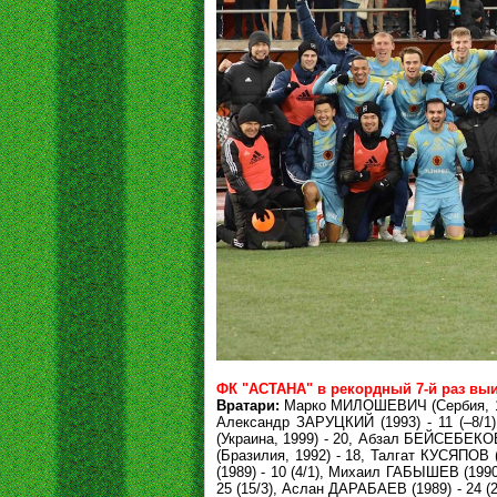
ФК "АСТАНА" в рекордный 7-й раз выи
Вратари:
Марко МИЛОШЕВИЧ (Сербия, 1991
Александр ЗАРУЦКИЙ (1993) - 11 (–8/1
(Украина, 1999) - 20, Абзал БЕЙСЕБЕКОВ
(Бразилия, 1992) - 18, Талгат КУСЯПОВ
(1989) - 10 (4/1), Михаил ГАБЫШЕВ (1990
25 (15/3), Аслан ДАРАБАЕВ (1989) - 24 (