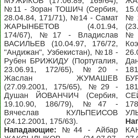
МУЖИКОВ (17.06.89, 169/64),
ЖА
№11 - Зоран ТОШИЧ (Сербия,
15.
28.04.84, 171/71), №14 - Самат
№1
ЖАРЫНБЕТОВ (4.01.94,
(23
174/67), №17 - Владислав
№1
ВАСИЛЬЕВ (10.04.97, 176/72,
Коэ
"Андижан", Узбекистан), №18 -
26
Рубен БРИЖИДУ (Португалия,
Да
23.06.91, 172/65), №20 -
18
Жаслан ЖУМАШЕВ
БУ
(27.09.2001, 175/65), №29 -
18
Душан ЙОВАНЧИЧ (Сербия,
СЕ
19.10.90, 186/79), №47 -
17
Вячеслав КУЛЬПЕИСОВ
УЛЬ
(24.12.2001, 175/63).
На
Нападающие:
№44 - Айбар
КА