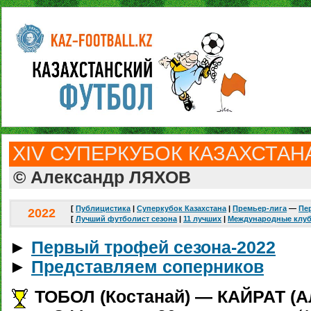
ХIV СУПЕРКУБОК КАЗАХСТАНА
© Александр ЛЯХОВ
[
Публицистика
|
Суперкубок Казахстана
|
Премьер-лига
—
Пе
2022
[
Лучший футболист сезона
|
11 лучших
|
Международные клу
►
Первый трофей сезона-2022
►
Представляем соперников
ТОБОЛ (Костанай) — КАЙРАТ (Алм