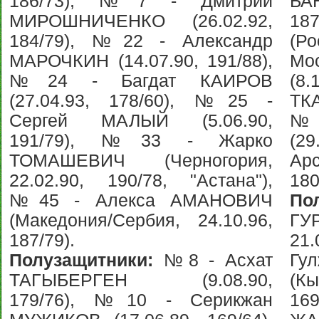
186/73), №7 - Дмитрий
БА
МИРОШНИЧЕНКО (26.02.92,
18
184/79), №22 - Александр
(Ро
МАРОЧКИН (14.07.90, 191/88),
Мо
№24 - Багдат КАИРОВ
(8.
(27.04.93, 178/60), №25 -
ТКА
Сергей МАЛЫЙ (5.06.90,
№2
191/79), №33 - Жарко
(2
ТОМАШЕВИЧ (Черногория,
Ар
22.02.90, 190/78, "Астана"),
180
№45 - Алекса АМАНОВИЧ
По
(Македония/Сербия, 24.10.96,
ГУ
187/79).
21
Полузащитники:
№8 - Асхат
Г
ТАГЫБЕРГЕН (9.08.90,
(К
179/76), №10 - Серикжан
16