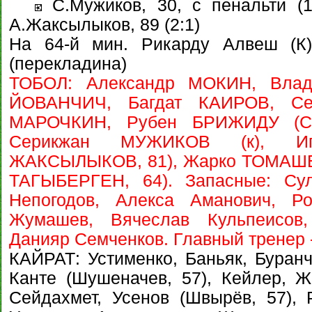
С.Мужиков, 30, с пенальти (1:
А.Жаксылыков, 89 (2:1)
На 64-й мин. Рикарду Алвеш (К)
(перекладина)
ТОБОЛ: Александр МОКИН, Вла
ЙОВАНЧИЧ, Багдат КАИРОВ, Се
МАРОЧКИН, Рубен БРИЖИДУ (С
Серикжан МУЖИКОВ (к), И
ЖАКСЫЛЫКОВ, 81), Жарко ТОМАШЕ
ТАГЫБЕРГЕН, 64). Запасные: Сул
Непогодов, Алекса Аманович, Р
Жумашев, Вячеслав Кульпеисов,
Данияр Семченков. Главный трене
КАЙРАТ: Устименко, Баньяк, Буранчи
Канте (Шушеначев, 57), Кейлер, Ж
Сейдахмет, Усенов (Швырёв, 57),