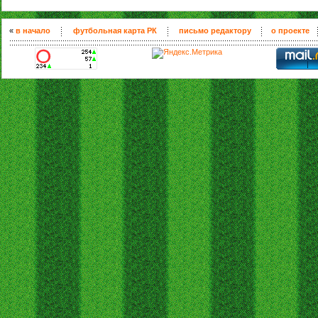
«
в начало
футбольная карта РК
письмо редактору
о проекте