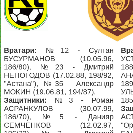
Вратари:
№12 - Султан
Вр
БУСУРМАНОВ (10.05.96,
УС
186/80), №23 - Дмитрий
18
НЕПОГОДОВ (17.02.88, 198/92,
АН
"Астана"), №35 - Александр
18
МОКИН (19.06.81, 194/87).
УЛ
Защитники:
№3 - Роман
185
АСРАНКУЛОВ (30.07.99,
За
186/70), №5 - Данияр
АС
СЕМЧЕНКОВ (12.02.97,
"Ор