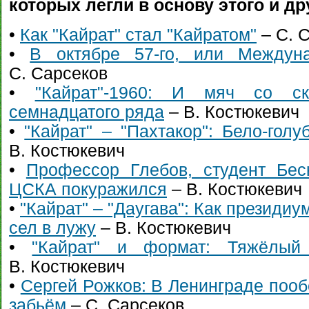
которых легли в основу этого и д
•
Как "Кайрат" стал "Кайратом"
– С. 
•
В октябре 57-го, или Междун
С. Сарсеков
•
"Кайрат"-1960: И мяч со ск
семнадцатого ряда
– В. Костюкевич
•
"Кайрат" – "Пахтакор": Бело-гол
В. Костюкевич
•
Профессор Глебов, студент Бес
ЦСКА покуражился
– В. Костюкевич
•
"Кайрат" – "Даугава": Как презид
сел в лужу
– В. Костюкевич
•
"Кайрат" и формат: Тяжёлый 
В. Костюкевич
•
Сергей Рожков: В Ленинграде пооб
забьём
– С. Сарсеков