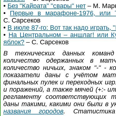
•
Без "Кайрата" "свары" нет
– М. Марк
•
Первые в марафоне-1976, или 
С. Сарсеков
•
В июле 87-го: Вот так надо играть, 
•
На Центральном – аншлаг! или Ку
яблок?
– С. Сарсеков
В технических данных команд
количество одержанных в матч
количество ничьих, знаком "-" - 
показатели даны с учётом матч
финальных пулек и переходных игр
и поражений, а также мячей (+:- ил
регламенту соответствующих т
даны такими, какими они были в ук
названия городов
. Статистика