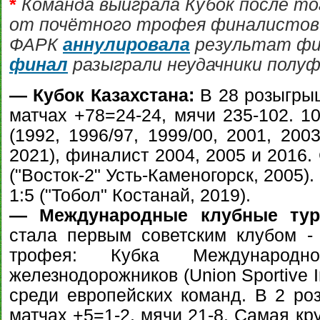
*
Команда выиграла Кубок после тог
от почётного трофея финалистов -
ФАРК
аннулировала
результат фи
финал
разыграли неудачники полуф
— Кубок Казахстана:
В 28 розыгрыш
матчах +78=24-24, мячи 235-102. 1
(1992, 1996/97, 1999/00, 2001, 200
2021), финалист 2004, 2005 и 2016.
("Восток-2" Усть-Каменогорск, 2005)
1:5 ("Тобол" Костанай, 2019).
— Международные клубные тур
стала первым советским клубом -
трофея: Кубка Международно
железнодорожников (Union Sportive I
среди европейских команд. В 2 р
матчах +5=1-2, мячи 21-8. Самая кр