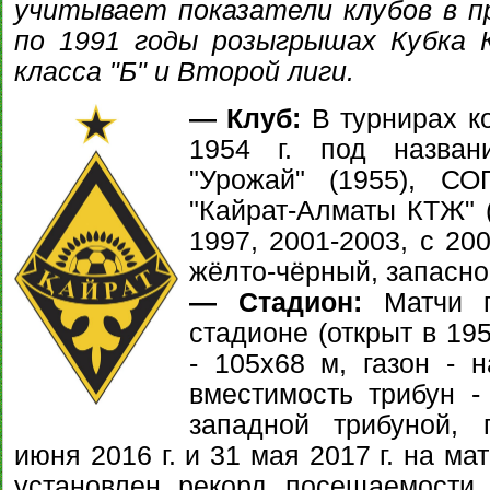
учитывает показатели клубов в п
по 1991 годы розыгрышах Кубка 
класса "Б" и Второй лиги.
— Клуб:
В турнирах ко
1954 г. под названи
"Урожай" (1955), СОП
"Кайрат-Алматы КТЖ" (
1997, 2001-2003, с 20
жёлто-чёрный, запасно
— Стадион:
Матчи п
стадионе (открыт в 195
- 105х68 м, газон - 
вместимость трибун -
западной трибуной, 
июня 2016 г. и 31 мая 2017 г. на ма
установлен рекорд посещаемости