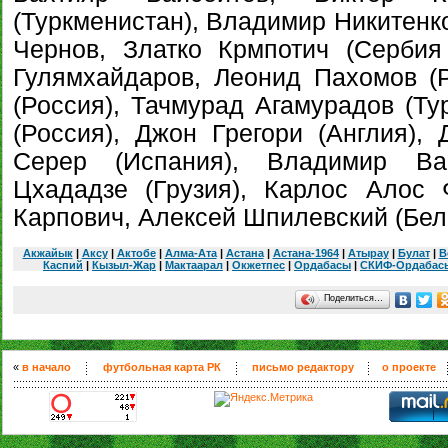
(Туркменистан), Владимир Никитенк
Чернов, Златко Крмпотич (Сербия
Гулямхайдаров, Леонид Пахомов (
(Россия), Тачмурад Агамурадов (Ту
(Россия), Джон Грегори (Англия),
Серер (Испания), Владимир Вай
Цхададзе (Грузия), Карлос Алос 
Карпович, Алексей Шпилевский (Бел
Акжайык
|
Аксу
|
Актобе
|
Алма-Ата
|
Астана
|
Астана-1964
|
Атырау
|
Булат
|
В
Каспий
|
Кызыл-Жар
|
Мактаарал
|
Окжетпес
|
Ордабасы
|
СКИФ-Ордабас
Поделиться…
«
в начало
футбольная карта РК
письмо редактору
о проекте