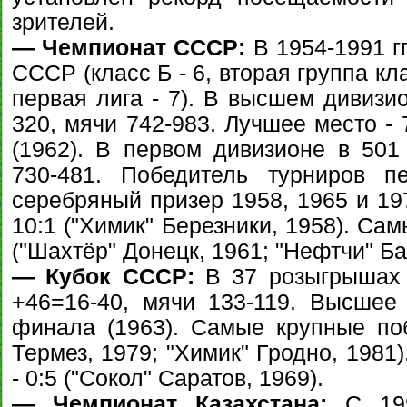
зрителей.
— Чемпионат СССР:
В 1954-1991 гг
СССР (класс Б - 6, вторая группа кла
первая лига - 7). В высшем дивизи
320, мячи 742-983. Лучшее место - 
(1962). В первом дивизионе в 501
730-481. Победитель турниров п
серебряный призер 1958, 1965 и 19
10:1 ("Химик" Березники, 1958). Са
("Шахтёр" Донецк, 1961; "Нефтчи" Бак
— Кубок СССР:
В 37 розыгрышах 
+46=16-40, мячи 133-119. Высшее
финала (1963). Самые крупные поб
Термез, 1979; "Химик" Гродно, 1981
- 0:5 ("Сокол" Саратов, 1969).
— Чемпионат Казахстана:
С 199