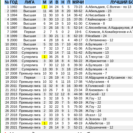
№
ГОД
ЛИГА
М
И
В
Н
П
МЯЧИ
ЛУЧШИЙ Б
1
1992
Высшая
1
34
24
5
5
73-23
А.Абильдаев, С.Волгин - по 13
2
1993
Высшая
11
46
18
8
20
68-62
А.Абильдаев - 23
3
1994
Высшая
11
30
10
6
14
36-42
А.Нисанбаев - 8
4
1995
Высшая
9
30
13
2
15
37-35
Г.Кайназаров - 12
5
1996
Высшая
6
34
19
5
10
61-30
С.Климов - 8
6
1997
Высшая
3
26
16
5
5
52-14
С.Апсенбетов, А.Кадыркулов, А.
7
1998
Первая
2
7
5
0
2
19-6
С.Климов, А.Кожабергенов и А.Т
8
1999
Высшая
3
30
21
1
8
62-19
Р.Агабаев - 24
9
2000
Высшая
4
28
18
6
4
48-17
О.Литвиненко - 12
10
2001
Высшая
5
32
15
7
10
42-33
А.Булешев - 7
11
2002
Суперлига
7
32
13
7
12
41-36
А.Булешев - 13
12
2003
Суперлига
7
32
14
7
11
51-42
А.Булешев - 13
13
2004
Суперлига
1
36
25
8
3
70-21
А.Тлехугов - 22
14
2005
Суперлига
3
30
18
8
4
56-22
Ж.Ирисметов – 10
15
2006
Суперлига
7
30
12
10
8
39-30
А.Булешев - 10
16
2007
Суперлига
13
30
9
3
18
23-43
А.Булешев - 4
17
2008
Премьер-лига
10
30
9
10
11
25-28
А.Булешев - 7
18
2009
Первая
1
26
19
4
3
63-21
И.Абдущеев и Д.Кусаинов - по 
19
2010
Премьер-лига
10
32
6
11
15
17-38
Ч.Абугалиев - 4
20
2011
Премьер-лига
11
32
8
8
16
30-49
К.Головской - 10
21
2012
Премьер-лига
10
26
7
8
11
23-34
Й.Кнежевич - 6
22
2013
Премьер-лига
3
32
12
12
8
44-38
М.Сисей - 12
23
2014
Премьер-лига
3
32
18
5
9
58-33
Ж.Гоу - 12
24
2015
Премьер-лига
2
32
20
7
5
60-19
Ж.Гоу - 22
25
2016
Премьер-лига
2
32
22
5
5
75-30
Ж.Гоу - 22
26
2017
Премьер-лига
2
33
23
9
1
75-28
Ж.Гоу - 24
27
2018
Премьер-лига
2
33
19
5
9
60-33
Исаэл - 12
28
2019
Премьер-лига
2
33
22
2
9
65-32
А.Эсеола - 19
29
2020
Премьер-лига
1
20
14
3
3
48-19
А.Аймбетов - 10
30
2021
Премьер-лига
3
26
14
9
3
52-21
А.Шушеначев - 12