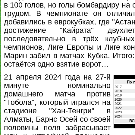
в 100 голов, но голы бомбардиру на
трудом. В чемпионате он отличи
добавились в еврокубках, где "Аста
достижение "Кайрата" двухле
последовательно в трёх клубны
чемпионов, Лиге Европы и Лиге ко
Марин забил в матчах Кубка. Итого:
остаётся одно взятие ворот…
21 апреля 2024 года на 27-й
По 
минуте номинально
2017
2018
домашнего матча против
2019
2020
"Тобола", который игрался на
2021
2022
стадионе "Хан-Тенгри" в
2023
2024
Алматы, Барнс Осей со своей
ВС
половины поля забрасывает