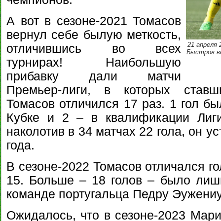
А вот в сезоне-2021 Томасов
вернул себе былую меткость,
21 апреля 
отличившись во всех
Быстров ве
турнирах! Наибольшую
прибавку дали матчи
Премьер-лиги, в которых став
Томасов отличился 17 раз. 1 гол бы
Кубке и 2 – в квалификации Лиг
наколотив в 34 матчах 22 гола, он у
года.
В сезоне-2022 Томасов отличался го
15. Больше – 18 голов – было лишь
команде португальца Педру Эужениу
Ожидалось, что в сезоне-2023 Мари