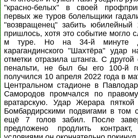
"красно-белых" в своей профпри
первых же туров болельщики гадали
"возвращенец" забить юбилейный 
пришлось, хотя это событие могло с
м туре. Но на 34-й минуте д
карагандинского "Шахтёра" удар 
отметки отразила штанга. С другой 
пенальти, не был бы его 100-й г
получился 10 апреля 2022 года в ма
Центральном стадионе в Павлодар
Самородов промчался по правому
вратарскую. Удар Жерара пяткой 
Бомбардирскими подвигами в том с
ещё 7 голов забил. После заве
предложено продлить контракт,
условиями он окончательно покинул