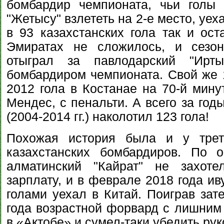
бомбардир чемпионата, чьи голы 
"Жетысу" взлететь на 2-е место, уех
в 93 казахстанских гола так и ост
Эмиратах не сложилось, и сезон
отыграл за павлодарский "Ирт
бомбардиром чемпионата. Свой же 1
2012 гола в Костанае на 70-й минут
Мендес, с пенальти. А всего за год
(2004-2014 гг.) наколотил 123 гола!
Похожая история была и у трет
казахстанских бомбардиров. По о
алматинский "Кайрат" не захо
зарплату, и в феврале 2018 года ив
голами уехал в Китай. Поиграв зат
года возрастной форвард с лишним
в «Актобе» и сумел-таки убедить ру