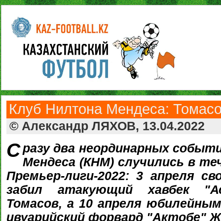
Клуб Нилтона Мендеса: Томасов
© Александр ЛЯХОВ, 13.04.2022
С
разу два неординарных событи
Мендеса (КНМ) случились в те
Премьер-лиги-2022: 3 апреля св
забил атакующий хавбек "А
Томасов, а 10 апреля юбилейны
ивуарийский форвард "Актобе" Ж