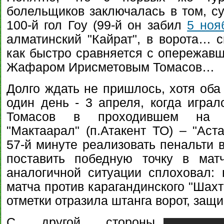
болельщиков заключалась в том, с
100-й гол Гоу (99-й он забил
5 ноя
алматинский "Кайрат", в ворота… с
как быстро сравняется с опережавш
Жафаром Ирисметовым Томасов…
Долго ждать не пришлось, хотя оба
один день - 3 апреля, когда играл
Томасов в проходившем на "Т
"Мактаарал" (п.Атакент ТО) – "Аст
57-й минуте реализовать пенальти 
поставить победную точку в мат
аналогичной ситуации сплоховал:
матча против карагандинского "Шахт
отметки отразила штанга ворот, за
С другой стороны,