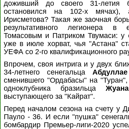
доживший до своего 31-летия 
остановился на 102-х мячах), 
Ирисметова? Такая же заочная борь
результативного легионера в 
Томасовым и Патриком Твумаси: у о
уже в июле хорват, чья "Астана" с
УЕФА со 2-го квалификационного ра
Впрочем, своя интрига и у двух бл
34-летнего сенегальца
Абдуллае
сменившего "Ордабасы" на "Туран",
одноклубника бразильца
Жуан
выступающего за "Кайрат".
Перед началом сезона на счету у Д
Пауло - 36. И если "пушка" сенегал
бомбардир Премьер-лиги-2020 успе