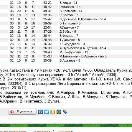
32
19
6
7
43-22
В.Кицак - 11
32
16
5
11
48-42
Р.Агабаев - 14
36
20
11
5
49-31
В.Еремеев - 14
30
10
7
13
32-36
С.Костюк - 7
30
8
5
17
25-47
Л.Досымов, В.Кравченко - по 4
30
8
6
16
29-39
Б.Татишев - 5
30
3
10
17
22-54
Р.Узденов - 7
26
11
7
8
37-29
Д.Зубко - 9
32
13
5
14
36-44
В.Фрунзе - 7
32
8
10
14
28-43
Т.Данилюк - 5
26
7
6
13
16-32
Х.Сигурдссон - 3
32
10
11
11
26-38
А.Нурыбеков и А.Щёткин - по 4
32
10
7
15
30-43
М.Трифунович - 13
32
11
12
9
31-33
М.Байжанов и В.Аржанов - по 5
32
10
9
13
35-39
В.Аржанов - 8
бка Казахстана в 49 матчах +26=9-14, мячи 79-55. Обладатель Кубка 2
у, 2010). Самое крупное поражение - 0:5 ("Актобе" Актобе, 2008).
:
В 2-х розыгрышах Кубка УЕФА в 4-х матчах +0=1-3, мячи 1-8. Само
рия, 2003/04). В 1-м розыгрыше Лиги Европы в 2-х матчах +0=0-2, мячи 
грия, 2010/11).
 команды её возглавляли: А.Амиров, К.Айманов, В.Талгаев, А.Гол
Б.Байсеитов, М.Мунбаев, С.Волгин, А.Шох, В.Масудов, В.Пасулько, 
А.Юревич, В.Никитенко, З.Вулич.
Поделиться…
сьмо редактору
о проекте
наверх
»