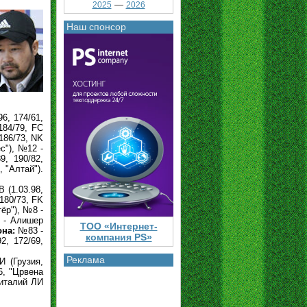
—
2025
2026
Наш спонсор
, 174/61,
184/79, FC
186/73, NK
с"), №12 -
, 190/82,
 "Алтай").
 (1.03.98,
180/73, FK
ёр"), №8 -
7 - Алишер
ТОО «Интернет-
она:
№83 -
компания PS»
, 172/69,
Реклама
 (Грузия,
6, "Црвена
италий ЛИ