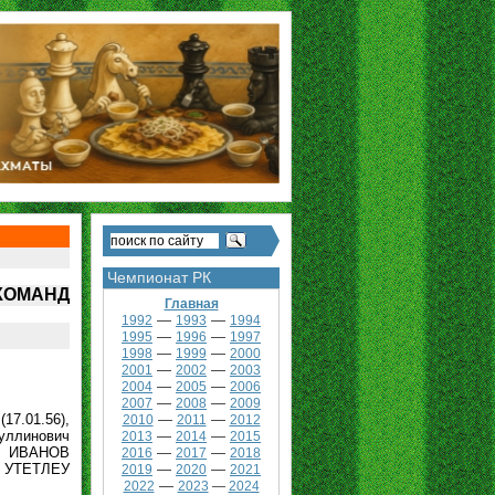
Чемпионат РК
КОМАНД
Главная
—
—
1992
1993
1994
—
—
1995
1996
1997
—
—
1998
1999
2000
—
—
2001
2002
2003
—
—
2004
2005
2006
—
—
2007
2008
2009
7.01.56),
—
—
2010
2011
2012
уллинович
—
—
2013
2014
2015
ч ИВАНОВ
—
—
2016
2017
2018
 УТЕТЛЕУ
—
—
2019
2020
2021
—
2022
2023
—
2024