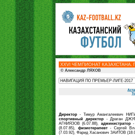
ХXVI ЧЕМПИОНАТ КАЗАХСТАНА. П
© Александр ЛЯХОВ
Аст
Т
Директор
- Тимур Амангалеевич НИГИ
спортивный директор
- Драган ДЖУР
АГНИЯЗОВ (6.07.88),
администратор
-
(8.07.85),
физиотерапевт
- Сергей Вл
(7.03.92), Фарид Хасанович ЗАИТОВ (18.