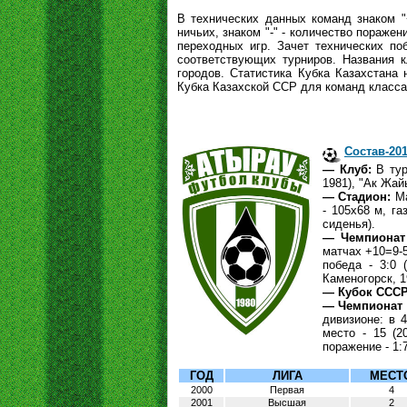
В технических данных команд знаком "
ничьих, знаком "-" - количество пораже
переходных игр. Зачет технических поб
соответствующих турниров. Названия к
городов. Статистика Кубка Казахстана 
Кубка Казахской ССР для команд класса 
Состав-20
— Клуб:
В тур
1981), "Ак Жай
— Стадион:
Ма
- 105х68 м, га
сиденья).
— Чемпионат
матчах +10=9-5
победа - 3:0 
Каменогорск, 1
— Кубок СССР
— Чемпионат 
дивизионе: в 
место - 15 (2
поражение - 1:7
ГОД
ЛИГА
МЕСТ
2000
Первая
4
2001
Высшая
2