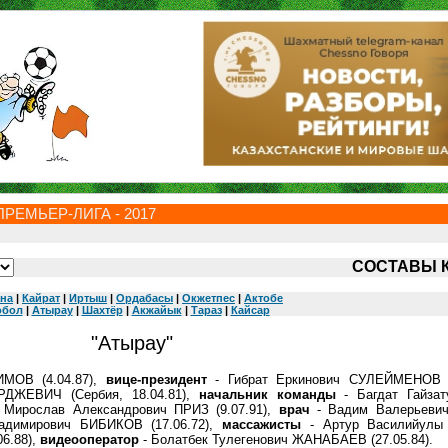
РЕМЬЕР-ЛИГА - 2017
СОСТАВЫ 
ана
|
Кайрат
|
Иртыш
|
Ордабасы
|
Окжетпес
|
Актобе
обол
|
Атырау
|
Шахтёр
|
Акжайык
|
Тараз
|
Кайсар
"Атырау"
МОВ (4.04.87),
вице-президент
- Гибрат Еркинович СУЛЕЙМЕНОВ (1
ДЖЕВИЧ (Сербия, 18.04.81),
начальник команды
- Багдат Гайзат
 Мирослав Александрович ПРИЗ (9.07.91),
врач
- Вадим Валерьеви
адимирович БИБИКОВ (17.06.72),
массажисты
- Артур Василийулы
06.88),
видеооператор
- Болатбек Тулегенович ЖАНАБАЕВ (27.05.84).