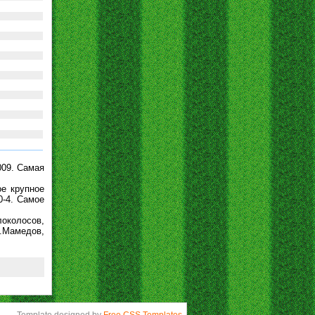
009. Самая
е крупное
0-4. Самое
околосов,
Р.Мамедов,
Template designed by
Free CSS Templates