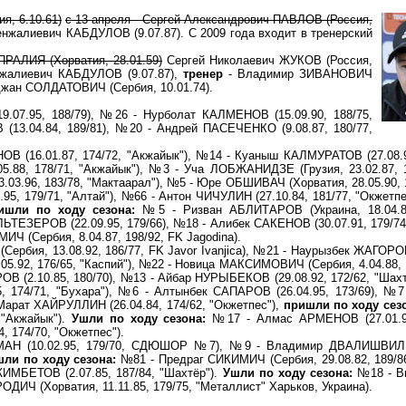
я, 6.10.61)
с 13 апреля - Сергей Александрович ПАВЛОВ (Россия,
енжалиевич КАБДУЛОВ (9.07.87). С 2009 года входит в тренерский
РАЛИЯ (Хорватия, 28.01.59)
Сергей Николаевич ЖУКОВ (Россия,
жалиевич КАБДУЛОВ (9.07.87),
тренер
- Владимир ЗИВАНОВИЧ
жан СОЛДАТОВИЧ (Сербия, 10.01.74).
7.95, 188/79), №26 - Нурболат КАЛМЕНОВ (15.09.90, 188/75,
13.04.84, 189/81), №20 - Андрей ПАСЕЧЕНКО (9.08.87, 180/77,
(16.01.87, 174/72, "Акжайык"), №14 - Куаныш КАЛМУРАТОВ (27.08.96
5.88, 178/71, "Акжайык"), №3 - Уча ЛОБЖАНИДЗЕ (Грузия, 23.02.87, 
3.03.96, 183/78, "Мактаарал"), №5 - Юре ОБШИВАЧ (Хорватия, 28.05.90, 
95, 179/71, "Алтай"), №66 - Антон ЧИЧУЛИН (27.10.84, 181/77, "Окжетпе
ишли по ходу сезона:
№5 - Ризван АБЛИТАРОВ (Украина, 18.04.89
ТЕЗЕРОВ (22.09.95, 179/66), №18 - Алибек САКЕНОВ (30.07.91, 179/74,
Ч (Сербия, 8.04.87, 198/92, FK Jagodina).
рбия, 13.08.92, 186/77, FK Javor Ivanjica), №21 - Наурызбек ЖАГОРОВ
5.92, 176/65, "Каспий"), №22 - Новица МАКСИМОВИЧ (Сербия, 4.04.88, 
ОВ (2.10.85, 180/70), №13 - Айбар НУРЫБЕКОВ (29.08.92, 172/62, "Шахт
, 174/71, "Бухара"), №6 - Алтынбек САПАРОВ (26.04.95, 173/69), №
- Марат ХАЙРУЛЛИН (26.04.84, 174/62, "Окжетпес"),
пришли по ходу сез
 "Акжайык").
Ушли по ходу сезона:
№17 - Алмас АРМЕНОВ (27.01.92
, 174/70, "Окжетпес").
Н (10.02.95, 179/70, СДЮШОР №7), №9 - Владимир ДВАЛИШВИЛИ
ли по ходу сезона:
№81 - Предраг СИКИМИЧ (Сербия, 29.08.82, 189/8
ИМБЕТОВ (2.07.85, 187/84, "Шахтёр").
Ушли по ходу сезона:
№18 - В
 РОДИЧ (Хорватия, 11.11.85, 179/75, "Металлист" Харьков, Украина).