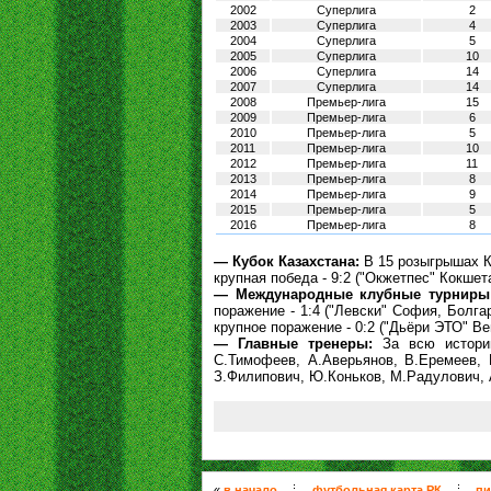
2002
Суперлига
2
2003
Суперлига
4
2004
Суперлига
5
2005
Суперлига
10
2006
Суперлига
14
2007
Суперлига
14
2008
Премьер-лига
15
2009
Премьер-лига
6
2010
Премьер-лига
5
2011
Премьер-лига
10
2012
Премьер-лига
11
2013
Премьер-лига
8
2014
Премьер-лига
9
2015
Премьер-лига
5
2016
Премьер-лига
8
— Кубок Казахстана:
В 15 розыгрышах Ку
крупная победа - 9:2 ("Окжетпес" Кокшета
— Международные клубные турниры
поражение - 1:4 ("Левски" София, Болга
крупное поражение - 0:2 ("Дьёри ЭТО" Вен
— Главные тренеры:
За всю историю
С.Тимофеев, А.Аверьянов, В.Еремеев, 
З.Филипович, Ю.Коньков, М.Радулович, 
«
в начало
футбольная карта РК
пи