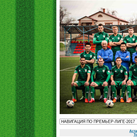
Аст
Т