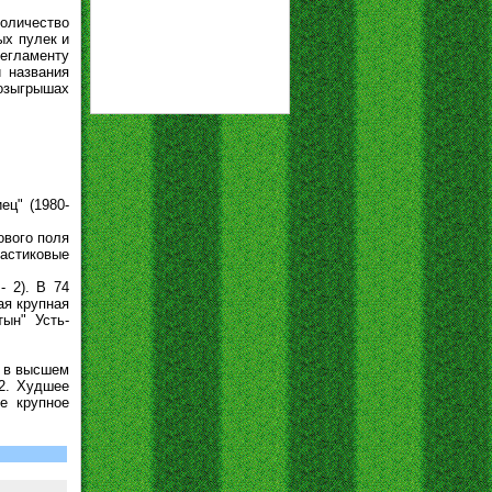
количество
ых пулек и
регламенту
 названия
розыгрышах
ец" (1980-
ового поля
ластиковые
- 2). В 74
ая крупная
тын" Усть-
- в высшем
02. Худшее
ое крупное