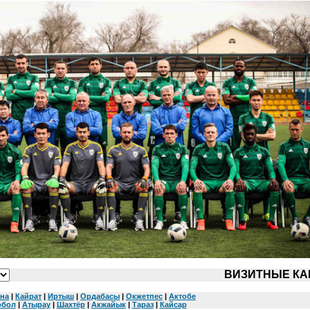
ВИЗИТНЫЕ КА
ана
|
Кайрат
|
Иртыш
|
Ордабасы
|
Окжетпес
|
Актобе
обол
|
Атырау
|
Шахтёр
|
Акжайык
|
Тараз
|
Кайсар