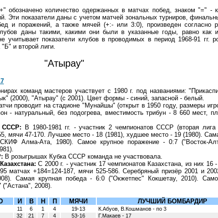
+" обозначено количество одержанных в матчах побед, знаком "=" - 
ний. Эти показатели даны с учетом матчей зональных турниров, финальн
ед и поражений, а также мячей (+:- или 3:0), произведен согласно 
лубов даны такими, какими они были в указанные годы, равно как и
не учитывает показатели клубов в проводимых в период 1968-91 гг. 
"Б" и второй лиги.
"Атырау"
17
нирах команд мастеров участвует с 1980 г. под названиями: "Прикаспи
ык" (2000), "Атырау" (с 2001). Цвет формы - синий, запасной - белый.
тчи проводит на стадионе "Мунайшы" (открыт в 1950 году, размеры игр
зон - натуральный, без подогрева, вместимость трибун - 8 660 мест, п
 СССР:
В 1980-1981 гг. - участник 2 чемпионатов СССР (вторая лига 
5, мячи 47-170. Лучшее место - 18 (1981), худшее место - 19 (1980). Сам
(СКИФ Алма-Ата, 1980). Самое крупное поражение - 0:7 ("Восток-Ал
981).
:
В розыгрышах Кубка СССР команда не участвовала.
Казахстана:
С 2000 г. - участник 17 чемпионатов Казахстана, из них 16 
495 матчах +184=124-187, мячи 525-586. Серебряный призёр 2001 и 20
008). Самая крупная победа - 6:0 ("Окжетпес" Кокшетау, 2010). Сам
 ("Астана", 2008).
О
И
В
Н
П
МЯЧИ
ЛУЧШИЙ БОМБАРДИР
11
6
1
4
19-13
К.Абуов, В.Кошманов - по 3
32
21
7
4
53-16
Г.Макаев - 17