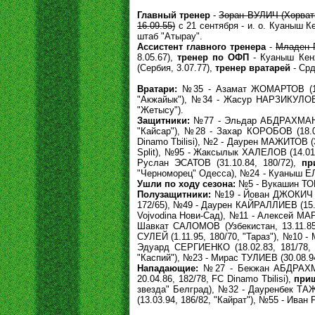
Главный тренер
-
Зоран ВУЛИЧ (Хорвати
16.09.55)
с 21 сентября - и. о. Куаныш К
штаб "Атырау".
Ассистент главного тренера
-
Младен П
8.05.67),
тренер по ОФП
- Куаныш Кен
(Сербия, 3.07.77),
тренер вратарей
- Срд
Вратари:
№35 - Азамат ЖОМАРТОВ (19.0
"Акжайык"), №34 - Жасур НАРЗИКУЛОВ (
"Жетысу").
Защитники:
№77 - Эльдар АБДРАХМАНОВ 
"Кайсар"), №28 - Захар КОРОБОВ (18.0
Dinamo Tbilisi), №2 - Даурен МАЖИТОВ (
Split), №95 - Жаксылык ХАЛЕЛОВ (14.01.
Руслан ЭСАТОВ (31.10.84, 180/72),
пр
"Черноморец" Одесса), №24 - Куаныш ЕЛЬ
Ушли по ходу сезона:
№5 - Вукашин ТОМИ
Полузащитники:
№19 - Йован ДЖОКИЧ (Се
172/65), №49 - Даурен КАЙРАЛЛИЕВ (15.0
Vojvodina Нови-Сад), №11 - Алексей МАР
Шавкат САЛОМОВ (Узбекистан, 13.11.85
СУЛЕЙ (1.11.95, 180/70, "Тараз"), №10 
Эдуард СЕРГИЕНКО (18.02.83, 181/78,
"Каспий"), №23 - Мирас ТУЛИЕВ (30.08.94
Нападающие:
№27 - Бекжан АБДРАХМА
20.04.86, 182/78, FC Dinamo Tbilisi),
приш
звезда" Белград), №32 - Дауренбек ТАЖ
(13.03.94, 186/82, "Кайрат"), №55 - Иван