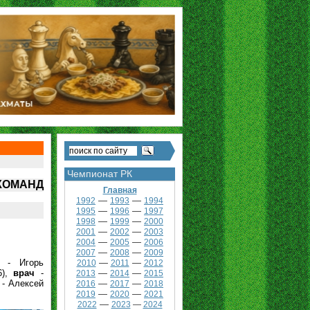
Чемпионат РК
КОМАНД
Главная
—
—
1992
1993
1994
—
—
1995
1996
1997
—
—
1998
1999
2000
—
—
2001
2002
2003
—
—
2004
2005
2006
—
—
2007
2008
2009
- Игорь
—
—
2010
2011
2012
6),
врач
-
—
—
2013
2014
2015
- Алексей
—
—
2016
2017
2018
—
—
2019
2020
2021
—
2022
2023
—
2024