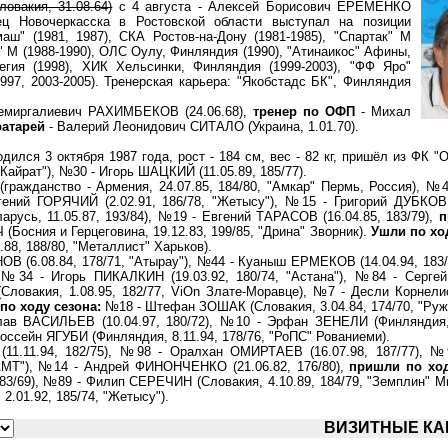
вакия, 31.08.64)
с 4 августа - Алексей Борисович ЕРЁМЕНКО
енец Новочеркасска в Ростовской области выступал на позиции
аш" (1981, 1987), СКА Ростов-на-Дону (1981-1985), "Спартак" М
о" М (1988-1990), ОЛС Оулу, Финляндия (1990), "Атинаикос" Афины,
вегия (1998), ХИК Хельсинки, Финляндия (1999-2003), "ФФ Яро"
997, 2003-2005). Тренерская карьера: "Якобстадс БК", Финляндия
емиргалиевич РАХИМБЕКОВ (24.06.68),
тренер по ОФП
- Михал
ратарей
- Валерий Леонидович СИТАЛО (Украина, 1.01.70).
ся 3 октября 1987 года, рост - 184 см, вес - 82 кг, пришёл из ФК "О
"Кайрат"), №30 - Игорь ШАЦКИЙ (11.05.89, 185/77).
ажданство - Армения, 24.07.85, 184/80, "Амкар" Пермь, Россия), №
ений ГОРЯЧИЙ (2.02.91, 186/78, "Жетысу"), №15 - Григорий ДУБКОВ 
усь, 11.05.87, 193/84), №19 - Евгений ТАРАСОВ (16.04.85, 183/79),
п
осния и Герцеговина, 19.12.83, 199/85, "Дрина" Зворник).
Ушли по ход
88, 188/80, "Металлист" Харьков).
 (6.08.84, 178/71, "Атырау"), №44 - Куаныш ЕРМЕКОВ (14.04.94, 183/
 №34 - Игорь ПИКАЛКИН (19.03.92, 180/74, "Астана"), №84 - Серг
(Словакия, 1.08.95, 182/77, ViOn Злате-Моравце), №7 - Десли Корне
по ходу сезона:
№18 - Штефан ЗОШАК (Словакия, 3.04.84, 174/70, "Руж
в ВАСИЛЬЕВ (10.04.97, 180/72), №10 - Эрфан ЗЕНЕЛИ (Финляндия, 
оссейн ЯГУБИ (Финляндия, 8.11.94, 178/76, "РоПС" Рованиеми).
1.11.94, 182/75), №98 - Оралхан ОМИРТАЕВ (16.07.98, 187/77), №
АМТ"), №14 - Андрей ФИНОНЧЕНКО (21.06.82, 176/80),
пришли по ход
3/69), №89 - Филип СЕРЕЧИН (Словакия, 4.10.89, 184/79, "Земплин" М
01.92, 185/74, "Жетысу").
ВИЗИТНЫЕ КА