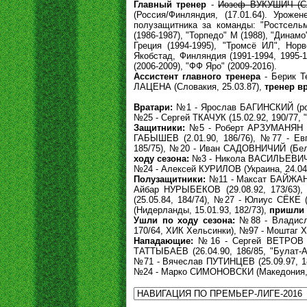
Главный тренер
-
Йозеф ВУКУШИЧ (Сло
(Россия/Финляндия, (17.01.64). Урож
полузащитника за команды: "Ростсельм
(1986-1987), "Торпедо" М (1988), "Динам
Греция (1994-1995), "Тромсё ИЛ", Нор
Якобстад, Финляндия (1991-1994, 1995-1
(2006-2009), "ФФ Яро" (2009-2016).
Ассистент главного тренера
- Берик Т
ЛАЦЕНА (Словакия, 25.03.87),
тренер в
Вратари:
№1 - Ярослав БАГИНСКИЙ (родил
№25 - Сергей ТКАЧУК (15.02.92, 190/77, 
Защитники:
№5 - Роберт АРЗУМАНЯН (гр
ГАБЫШЕВ (2.01.90, 186/76), №77 - Евг
185/75), №20 - Иван САДОВНИЧИЙ (Белар
ходу сезона:
№3 - Никола ВАСИЛЬЕВИЧ (Б
№24 - Алексей КУРИЛОВ (Украина, 24.04.
Полузащитники:
№11 - Максат БАЙЖАНОВ
Айбар НУРЫБЕКОВ (29.08.92, 173/63),
(25.05.84, 184/74), №27 - Юлиус СЁКЕ 
(Нидерланды, 15.01.93, 182/73),
пришли 
Ушли по ходу сезона:
№88 - Владисла
170/64, ХИК Хельсинки), №97 - Моштаг Х
Нападающие:
№16 - Сергей ВЕТРОВ (1
ТАТТЫБАЕВ (26.04.90, 186/85, "Булат-
№71 - Вячеслав ПУТИНЦЕВ (25.09.97, 18
№24 - Марко СИМОНОВСКИ (Македония, 2.