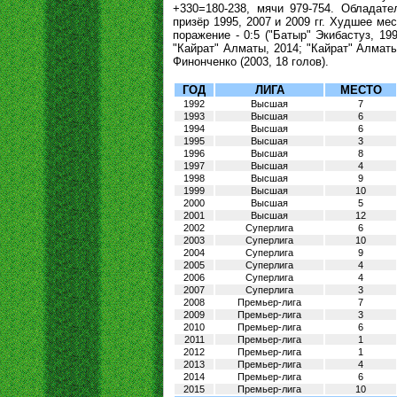
+330=180-238, мячи 979-754. Обладате
призёр 1995, 2007 и 2009 гг. Худшее мес
поражение - 0:5 ("Батыр" Экибастуз, 19
"Кайрат" Алматы, 2014; "Кайрат" Алматы
Финонченко (2003, 18 голов).
ГОД
ЛИГА
МЕСТО
1992
Высшая
7
1993
Высшая
6
1994
Высшая
6
1995
Высшая
3
1996
Высшая
8
1997
Высшая
4
1998
Высшая
9
1999
Высшая
10
2000
Высшая
5
2001
Высшая
12
2002
Суперлига
6
2003
Суперлига
10
2004
Суперлига
9
2005
Суперлига
4
2006
Суперлига
4
2007
Суперлига
3
2008
Премьер-лига
7
2009
Премьер-лига
3
2010
Премьер-лига
6
2011
Премьер-лига
1
2012
Премьер-лига
1
2013
Премьер-лига
4
2014
Премьер-лига
6
2015
Премьер-лига
10