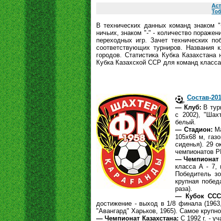
Аст
То
В технических данных команд знаком "
ничьих, знаком "-" - количество пораже
переходных игр. Зачет технических поб
соответствующих турниров. Названия к
городов. Статистика Кубка Казахстана 
Кубка Казахской ССР для команд класса 
Состав-20
— Клуб:
В турн
с 2002), "Шах
белый.
— Стадион:
Ма
105х68 м, газо
сиденья). 29 о
чемпионатов РК
— Чемпионат
класса А - 7, 
Победитель зо
крупная победа
раза).
— Кубок ССС
достижение - выход в 1/8 финала (1963,
"Авангард" Харьков, 1965). Самое крупно
— Чемпионат Казахстана:
С 1992 г. - у