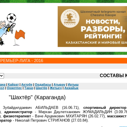
РЕМЬЕР-ЛИГА - 2016
СОСТАВЫ 
ана
|
Кайрат
|
Актобе
|
Ордабасы
|
Атырау
|
Иртыш
бол
|
Окжетпес
|
Тараз
|
Шахтёр
|
Жетысу
|
Акжайык
"Шахтёр" (Караганда)
Зубайдилдаевич АБИЛЬДАЕВ (16.06.71),
спортивный директор
),
администратор
- Мирхан Даулетханович ЖУМАДИЛЬДИН (3.09.7
),
физиотерапевт
- Ваче Арцвикович МХИТАРЯН (26.02.77),
массажист
ератор
- Николай Петрович СТРИГАНОВ (27.03.84).