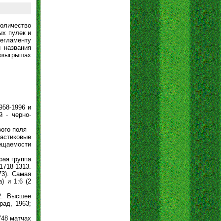
количество
ых пулек и
регламенту
 названия
розыгрышах
958-1996 и
й - черно-
ого поля -
ластиковые
сещаемости
рая группа
1718-1313.
73). Самая
) и 1:6 (2
2. Высшее
рад, 1963;
748 матчах