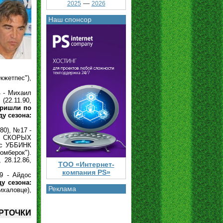
—
2025
2026
Наш спонсор
кжетпес"),
4 - Михаил
(22.11.90,
ришли по
у сезона:
80), №17 -
ей СКОРЫХ
лис УББИНК
омберок").
28.12.86,
ТОО «Интернет-
компания PS»
9 - Айдос
у сезона:
Реклама
ихаловце),
РТОЧКИ