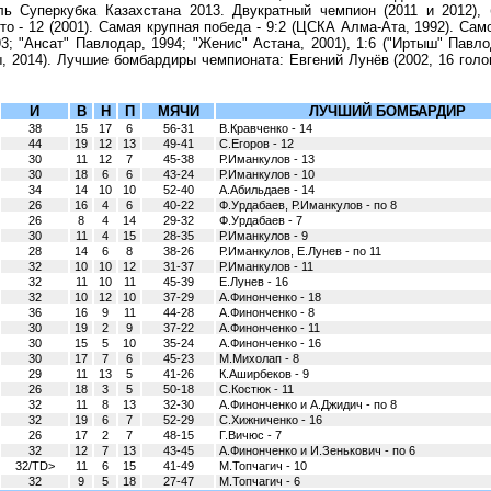
ль Суперкубка Казахстана 2013. Двукратный чемпион (2011 и 2012),
то - 12 (2001). Самая крупная победа - 9:2 (ЦСКА Алма-Ата, 1992). Сам
93; "Ансат" Павлодар, 1994; "Женис" Астана, 2001), 1:6 ("Иртыш" Павло
, 2014). Лучшие бомбардиры чемпионата: Евгений Лунёв (2002, 16 голо
И
В
Н
П
МЯЧИ
ЛУЧШИЙ БОМБАРДИР
38
15
17
6
56-31
В.Кравченко - 14
44
19
12
13
49-41
С.Егоров - 12
30
11
12
7
45-38
Р.Иманкулов - 13
30
18
6
6
43-24
Р.Иманкулов - 10
34
14
10
10
52-40
А.Абильдаев - 14
26
16
4
6
40-22
Ф.Урдабаев, Р.Иманкулов - по 8
26
8
4
14
29-32
Ф.Урдабаев - 7
30
11
4
15
28-35
Р.Иманкулов - 9
28
14
6
8
38-26
Р.Иманкулов, Е.Лунев - по 11
32
10
10
12
31-37
Р.Иманкулов - 11
32
11
10
11
45-39
Е.Лунев - 16
32
10
12
10
37-29
А.Финонченко - 18
36
16
9
11
44-28
А.Финонченко - 8
30
19
2
9
37-22
А.Финонченко - 11
30
15
5
10
35-24
А.Финонченко - 16
30
17
7
6
45-23
М.Михолап - 8
29
11
13
5
41-26
К.Аширбеков - 9
26
18
3
5
50-18
С.Костюк - 11
32
11
8
13
32-30
А.Финонченко и А.Джидич - по 8
32
19
6
7
52-29
С.Хижниченко - 16
26
17
2
7
48-15
Г.Вичюс - 7
32
12
7
13
43-45
А.Финонченко и И.Зенькович - по 6
32/TD>
11
6
15
41-49
М.Топчагич - 10
32
9
5
18
27-47
М.Топчагич - 6