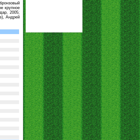
 бронзовый
ое крупное
дар, 2005;
в), Андрей