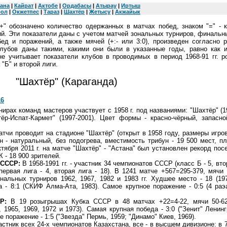
ана
|
Кайрат
|
Актобе
|
Ордабасы
|
Атырау
|
Иртыш
бол
|
Окжетпес
|
Тараз
|
Шахтёр
|
Жетысу
|
Акжайык
+" обозначено количество одержанных в матчах побед, знаком "=" - 
ний. Эти показатели даны с учетом матчей зональных турниров, финальн
ед и поражений, а также мячей (+:- или 3:0), произведен согласно 
лубов даны такими, какими они были в указанные годы, равно как и
не учитывает показатели клубов в проводимых в период 1968-91 гг. 
"Б" и второй лиги.
"Шахтёр" (Караганда)
16
ирах команд мастеров участвует с 1958 г. под названиями: "Шахтёр" (1
тёр-Испат-Кармет" (1997-2001). Цвет формы - красно-чёрный, запасно
тчи проводит на стадионе "Шахтёр" (открыт в 1958 году, размеры игров
н - натуральный, без подогрева, вместимость трибун - 19 500 мест, п
ктября 2011 г. на матче "Шахтёр" - "Астана" был установлен рекорд по
 - 18 900 зрителей.
 СССР:
В 1958-1991 гг. - участник 34 чемпионатов СССР (класс Б - 5, вто
первая лига - 4, вторая лига - 18). В 1241 матче +567=295-379, мячи 
нальных турниров 1962, 1967, 1982 и 1983 гг. Худшее место - 18 (19
 - 8:1 (СКИФ Алма-Ата, 1983). Самое крупное поражение - 0:5 (4 раэа
Р:
В 19 розыгрышах Кубка СССР в 48 матчах +22=4-22, мячи 50-6
 1965, 1969, 1972 и 1973). Самая крупная победа - 3:0 ("Зенит" Ленинг
е поражение - 1:5 ("Звезда" Пермь, 1959; "Динамо" Киев, 1969).
частник всех 24-х чемпионатов Казахстана, все - в высшем дивизионе: в 