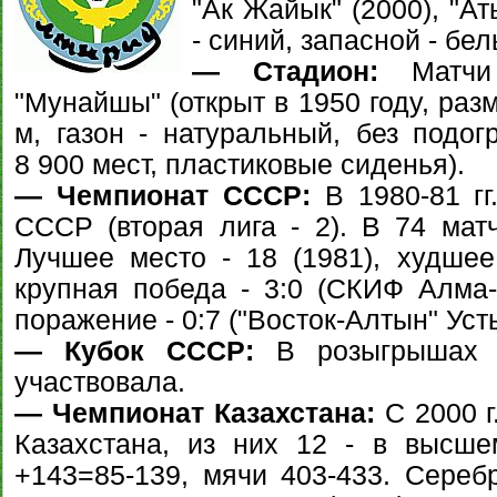
"Ак Жайык" (2000), "А
- синий, запасной - бел
— Стадион:
Матчи 
"Мунайшы" (открыт в 1950 году, раз
м, газон - натуральный, без подог
8 900 мест, пластиковые сиденья).
— Чемпионат СССР:
В 1980-81 гг
СССР (вторая лига - 2). В 74 матч
Лучшее место - 18 (1981), худшее
крупная победа - 3:0 (СКИФ Алма-
поражение - 0:7 ("Восток-Алтын" Уст
— Кубок СССР:
В розыгрышах 
участвовала.
— Чемпионат Казахстана:
С 2000 г
Казахстана, из них 12 - в высше
+143=85-139, мячи 403-433. Сереб