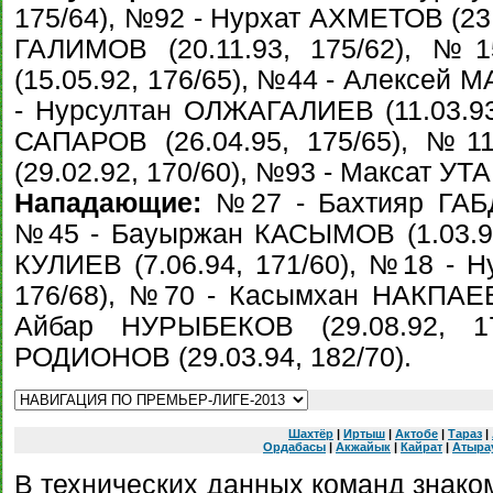
175/64), №92 - Нурхат АХМЕТОВ (23.
ГАЛИМОВ (20.11.93, 175/62), №
(15.05.92, 176/65), №44 - Алексей М
- Нурсултан ОЛЖАГАЛИЕВ (11.03.93
САПАРОВ (26.04.95, 175/65), №
(29.02.92, 170/60), №93 - Максат УТА
Нападающие:
№27 - Бахтияр ГАБДО
№45 - Бауыржан КАСЫМОВ (1.03.96
КУЛИЕВ (7.06.94, 171/60), №18 - Н
176/68), №70 - Касымхан НАКПАЕВ 
Айбар НУРЫБЕКОВ (29.08.92, 
РОДИОНОВ (29.03.94, 182/70).
Шахтёр
|
Иртыш
|
Актобе
|
Тараз
|
Ордабасы
|
Акжайык
|
Кайрат
|
Атыра
В технических данных команд знаком