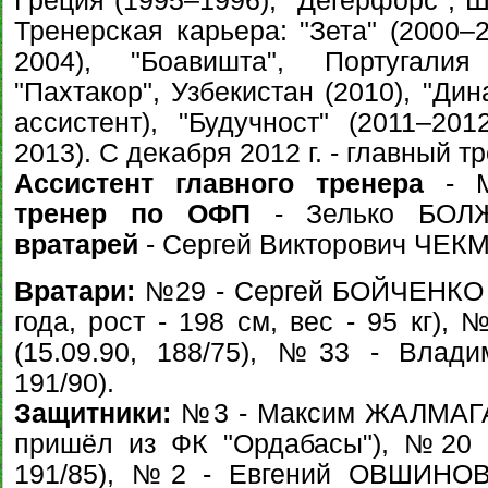
Греция (1995–1996), "Дегерфорс", Ш
Тренерская карьера: "Зета" (2000–2
2004), "Боавишта", Португалия 
"Пахтакор", Узбекистан (2010), "Ди
ассистент), "Будучност" (2011–201
2013). С декабря 2012 г. - главный т
Ассистент главного тренера
- М
тренер по ОФП
- Зелько БОЛЖ
вратарей
- Сергей Викторович ЧЕКМ
Вратари:
№29 - Сергей БОЙЧЕНКО (
года, рост - 198 см, вес - 95 кг)
(15.09.90, 188/75), №33 - Влад
191/90).
Защитники:
№3 - Максим ЖАЛМАГАМ
пришёл из ФК "Ордабасы"), №20 -
191/85), №2 - Евгений ОВШИНОВ 