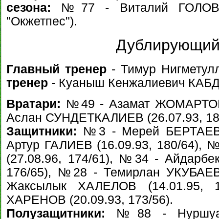
сезона:
№77 - Виталий ГОЛОВЁШ
"Окжетпес").
Дублирующий
Главный тренер
- Тимур Нигметулл
тренер
- Куаныш Кенжалиевич КАБДУ
Вратари:
№49 - Азамат ЖОМАРТОВ (
Аслан СУНДЕТКАЛИЕВ (26.07.93, 182
Защитники:
№3 - Мерей БЕРТАЕВ (
Артур ГАЛИЕВ (16.09.93, 180/64)
(27.08.96, 174/61), №34 - Айдарб
176/65), №28 - Темирлан УКУБАЕВ 
Жаксылык ХАЛЕЛОВ (14.01.95, 
ХАРЕНОВ (20.09.93, 173/56).
Полузащитники:
№88 - Нуршуак 