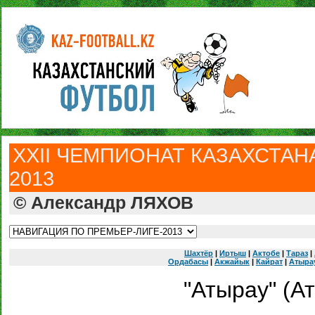
ХXII ЧЕМПИОНАТ КАЗАХСТАНА
2013
© Александр ЛЯХОВ
Шахтёр
|
Иртыш
|
Актобе
|
Тараз
|
Ордабасы
|
Акжайык
|
Кайрат
|
Атыра
"Атырау" (А