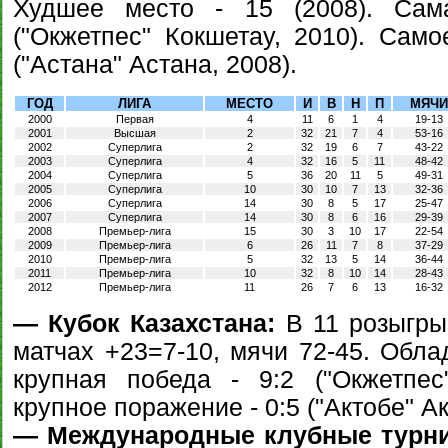
Худшее место - 15 (2008). Сам
("Окжетпес" Кокшетау, 2010). Само
("Астана" Астана, 2008).
ГОД
ЛИГА
МЕСТО
И
В
Н
П
МЯЧИ
2000
Первая
4
11
6
1
4
19-13
2001
Высшая
2
32
21
7
4
53-16
2002
Суперлига
2
32
19
6
7
43-22
2003
Суперлига
4
32
16
5
11
48-42
2004
Суперлига
5
36
20
11
5
49-31
2005
Суперлига
10
30
10
7
13
32-36
2006
Суперлига
14
30
8
5
17
25-47
2007
Суперлига
14
30
8
6
16
29-39
2008
Премьер-лига
15
30
3
10
17
22-54
2009
Премьер-лига
6
26
11
7
8
37-29
2010
Премьер-лига
5
32
13
5
14
36-44
2011
Премьер-лига
10
32
8
10
14
28-43
2012
Премьер-лига
11
26
7
6
13
16-32
— Кубок Казахстана:
В 11 розыгры
матчах +23=7-10, мячи 72-45. Обла
крупная победа - 9:2 ("Окжетпес
крупное поражение - 0:5 ("Актобе" Ак
— Международные клубные турн