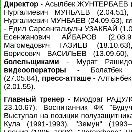
Директор
- Асылбек ЖУНТЕРБАЕВ (1
Нургалиевич МУНБАЕВ (2.04.51)
Нургалиевич МУНБАЕВ (24.09.63),
г
- Едил Сарсенгалиулы УЗАКБАЙ (1.0
Есенжанович АЙБАРОВ (2.08.
Магомедович ГАЗИЕВ (18.10.6
Борисович ВАСИЛЬЕВ (13.09.60)
болельщиками
- Мурат Рашидов
видеооператоры
- Болатбек Т
(27.05.84),
пресс-атташе
- Алтынбе
(2.01.55).
Главный тренер
- Миодраг РАДУЛО
23.10.67). Воспитанник ФК "Будуч
Выступал на позиции полузащитника
Кула (1991-1993), "Земун" (1993–