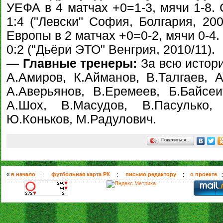
УЕФА в 4 матчах +0=1-3, мячи 1-8.
1:4 ("Левски" София, Болгария, 20
Европы в 2 матчах +0=0-2, мячи 0-4
0:2 ("Дьёри ЭТО" Венгрия, 2010/11).
— Главные тренеры:
За всю истори
А.Амиров, К.Айманов, В.Талгаев, А
А.Аверьянов, В.Еремеев, Б.Байсеи
А.Шох, В.Масудов, В.Пасулько, 
Ю.Коньков, М.Радулович.
Поделиться…
«
в начало
футбольная карта РК
письмо редактору
о проекте