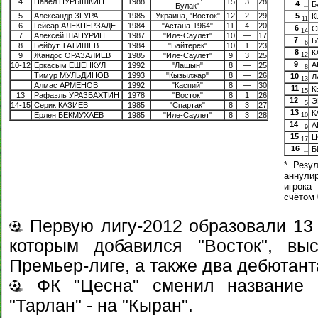
4
Павел ПУРЫШКИН
1988
15
3
28
4
Б
Булак"
--
5
Александр ЗГУРА
1985
Украина, "Восток"
12
2
29
5
К
11
6
Гейсар АЛЕКПЕРЗАДЕ
1984
"Астана-1964"
11
4
20
6
С
14
7
Алексей ШАПУРИН
1987
"Иле-Саулет"
10
—
17
7
Б
6
8
Бейбут ТАТИШЕВ
1984
"Байтерек"
10
1
23
8
К
9
Жандос ОРАЗАЛИЕВ
1985
"Иле-Саулет"
9
3
25
12
9
АК
10-12
Еркасым ЕШЕНКУЛ
1992
"Лашын"
8
—
25
8
Тимур МУЛЬДИНОВ
1993
"Кызылжар"
8
—
26
10
Л
13
Алмас АРМЕНОВ
1992
"Каспий"
8
—
30
11
К
15
13
Рафаэль УРАЗБАХТИН
1978
"Восток"
8
1
26
12
Э
5
14-15
Серик КАЗИЕВ
1985
"Спартак"
8
3
27
13
К
Ерлен БЕКМУХАЕВ
1985
"Иле-Саулет"
8
3
28
10
14
А
9
15
Ц
17
16
Б
--
* Резул
аннули
игрока
счётом 
Первую лигу-2012 образовали 13 
которым добавилcя "Восток", вы
Премьер-лиге, а также два дебютанта
ФК "Цесна" сменил название н
"Тарлан" - на "Кыран".