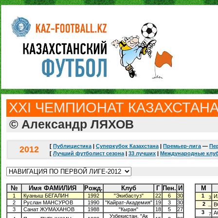
XXI ЧЕМПИОНАТ КАЗАХСТАНА.
© Александр ЛЯХОВ
[
Публицистика
|
Суперкубок Казахстана
|
Премьер-лига
—
Пе
2012
[
Лучший футболист сезона
|
33 лучших
|
Международные клу
№
Имя ФАМИЛИЯ
Рожд.
Клуб
Г
Пен.
И
М
1
Куаныш БЕГАЛИН
1992
"Экибастуз"
22
6
30
1
И
3
2
Руслан МАНСУРОВ
1990
"Кайрат-Академия"
19
3
30
2
В
--
3
Санат ЖУМАХАНОВ
1988
"Кыран"
18
5
27
3
А
7
Узбекистан, "Ак