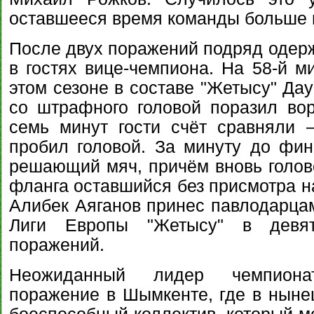
оставшееся время команды больше г
После двух поражений подряд одерж
в гостях вице-чемпиона. На 58-й 
этом сезоне в составе "Жетысу" Да
со штрафного головой поразил во
семь минут гости счёт сравняли 
пробил головой. За минуту до фин
решающий мяч, причём вновь голово
фланга оставшийся без присмотра н
Алибек Аяганов принес павлодарцам
Лиги Европы "Жетысу" в девя
поражений.
Неожиданный лидер чемпиона
поражение в Шымкенте, где в ныне