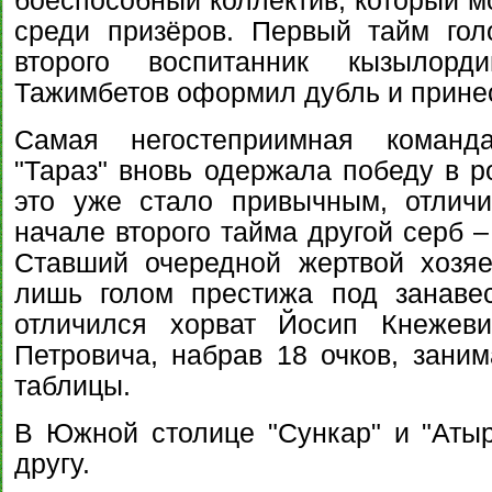
боеспособный коллектив, который м
среди призёров. Первый тайм гол
второго воспитанник кызылорд
Тажимбетов оформил дубль и прине
Самая негостеприимная команд
"Тараз" вновь одержала победу в р
это уже стало привычным, отлич
начале второго тайма другой серб –
Ставший очередной жертвой хозяе
лишь голом престижа под занаве
отличился хорват Йосип Кнежев
Петровича, набрав 18 очков, заним
таблицы.
В Южной столице "Сункар" и "Атыр
другу.