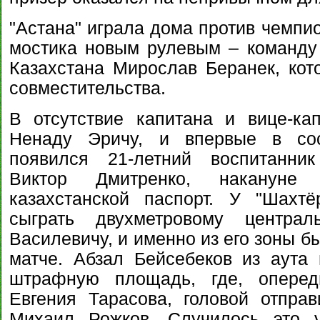
"Астана" играла дома против чемпио
мостика новым рулевым – команду
Казахстана Мирослав Беранек, кот
совместительства.
В отсутствие капитана и вице-ка
Ненаду Эричу, и впервые в сос
появился 21-летний воспитанник
Виктор Дмитренко, накануне 
казахстанской паспорт. У "Шахт
сыграть двухметровому централ
Василевичу, и именно из его зоны б
матче. Абзал Бейсебеков из аута
штрафную площадь, где, оперед
Евгения Тарасова, головой отпра
Михаил Рожков. Случилось это 