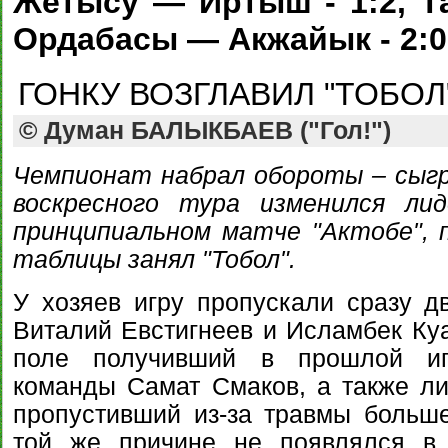
Жетысу — Иртыш - 1:2, Та
Ордабасы — Акжайык - 2:0
ГОНКУ ВОЗГЛАВИЛ "ТОБОЛ
© Думан БАЛЫКБАЕВ ("Гол!")
Чемпионат набрал обороты – сыгр
воскресного тура изменился ли
принципиальном матче "Актобе", 
таблицы занял "Тобол".
У хозяев игру пропускали сразу д
Виталий Евстигнеев и Исламбек Куа
поле получивший в прошлой иг
команды Самат Смаков, а также л
пропустивший из-за травмы больш
той же причине не появлялся в 