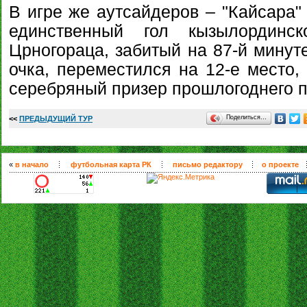
В игре же аутсайдеров – "Кайсара"
единственный гол кызылординск
Црногораца, забитый на 87-й минуте
очка, переместился на 12-е место,
серебряный призер прошлогоднего п
Поделиться…
<<
ПРЕДЫДУЩИЙ ТУР
«
в начало
футбольная карта РК
письмо редактору
о проекте