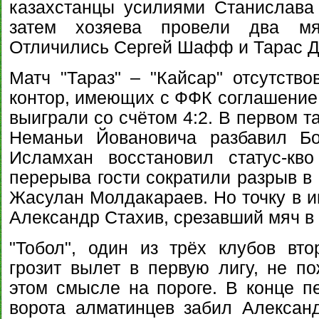
казахстанцы усилиями Станислава
затем хозяева провели два м
Отличились Сергей Шафф и Тарас Д
Матч "Тараз" – "Кайсар" отсутство
контор, имеющих с ФФК соглашение 
выиграли со счётом 4:2. В первом т
Неманьи Йовановича разбавил Б
Исламхан восстановил статус-кв
перерыва гости сократили разрыв в
Жасулан Молдакараев. Но точку в и
Александр Стахив, срезавший мяч в 
"Тобол", один из трёх клубов вт
грозит вылет в первую лигу, не по
этом смысле на пороге. В конце п
ворота алматинцев забил Алексан