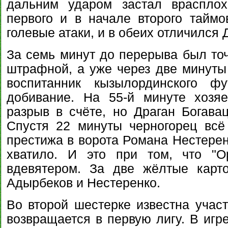
дальним ударом застал враспло
первого и в начале второго тайм
голевые атаки, и в обеих отличился
За семь минут до перерыва был точ
штрафной, а уже через две минуты
воспитанник кызылординского ф
добивание. На 55-й минуте хозя
разрыв в счёте, но Драган Богава
Спустя 22 минуты черногорец всё
престижа в ворота Романа Нестерен
хватило. И это при том, что "О
вдевятером. За две жёлтые карт
Адырбеков и Нестеренко.
Во второй шестерке известна участ
возвращается в первую лигу. В игре