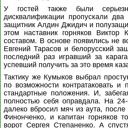
У гостей также были серьезн
дисквалификации пропускали два 
защитник Алдин Джидич и полузащи
этом наставник горняков Виктор 
составом. В основе появились не в
Евгений Тарасов и белорусский за
последний раз игравший за караг
успевший получить за это время каз
Тактику же Кумыков выбрал простую
по возможности контратаковать и 
стандартные положения. И, забега
полностью себя оправдала. На 24
далеко вбросил мяч из аута, после 
Финонченко, и капитан горняков т
ворот Сергея Степаненко. А спуст