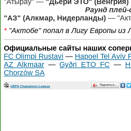
"Атырау" —
"Дьёри ЭТО" (Венгрия)
Раунд плей
"АЗ" (Алкмар, Нидерланды)
— "Акт
*
"Актобе" попал в Лигу Европы из 
Официальные сайты наших сопер
FC Olimpi Rustavi
—
Hapoel Tel Aviv F
AZ Alkmaar
—
Gyðri ETO FC
—
H
Chorzów SA
Поделиться…
UEFA Champions League