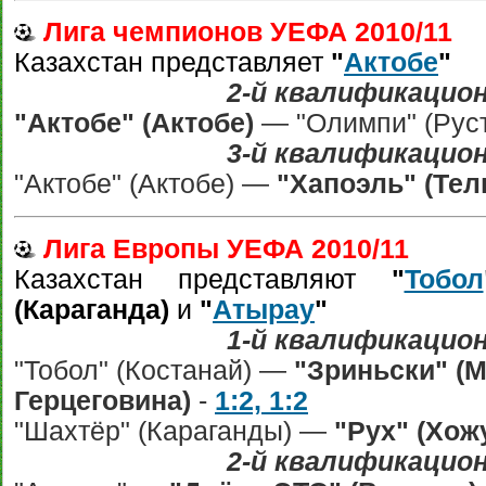
Лига чемпионов УЕФА 2010/11
Казахстан представляет
"
Актобе
"
2-й квалификацио
"Актобе" (Актобе)
— "Олимпи" (Руст
3-й квалификацио
"Актобе" (Актобе) —
"Хапоэль" (Тел
Лига Европы УЕФА 2010/11
Казахстан представляют
"
Тобол
(Караганда)
и
"
Атырау
"
1-й квалификацио
"Тобол" (Костанай) —
"Зриньски" (М
Герцеговина)
-
1:2, 1:2
"Шахтёр" (Караганды) —
"Рух" (Хож
2-й квалификацио