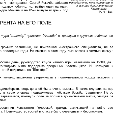
 мяч - молдаванин Сергей Рогачёв забивает
рекордсмен по количеству игр, 
в высшем дивизионе чемп
 подарок юбиляр, но, выйдя один на один,
Казахстана
ндра Мокина и на 85-й минуте встречи под
Фото - Эд
УРЕНТА НА ЕГО ПОЛЕ
 тура "Шахтёр" принимал "Актобе" и, проиграв с крупным счётом, ск
громких заявлений, не приглашал иностранного специалиста, не в
 в последние годы. Но именно в этом году был близок к чемпионскому 
абочий день, руководство клуба начало игры назначило на 19:00, да
еобходима была поддержка преданных болельщиков. И, невзирая н
телей собрались на "Шахтёре".
х команд выражали уверенность в положительном исходе встречи, 
диноборств, ведь цена её была очень высока. В таких случаях на пе
то в свою очередь подразумевает жёсткую борьбу. Защитники Петр
таравшиеся, покинули поле за полчаса до окончания матча, увидев п
очки.
оссиянин Константин Головской, трижды зажигавший на табло св
ла. Преимущество гостей в классе было очевидным и бесспорным.