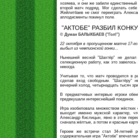
хозяева, и они же забили единственный
второй матч подряд. Мог сделать себе
Жейлитбаев не смог переиграть Алекса
аплодисменты покинул поле.
"АКТОБЕ" РАЗБИЛ КОНК
© Думан БАЛЫКБАЕВ ("Гол!")
22 октября в пропущенном матче 17-го
выбыл из чемпионской гонки…
Нынешней весной "Шахтёр" не делал 
селекционную работу, как это завелось
никогда.
Учитывая то, что матч проводился в р
сделав вход свободным. "Шахтёру" н
вечерний холод, четырнадцать тысяч зри
В предматчевых интервью игроки обеи
предвкушали интереснейший поединок.
Игра изобиловала множеством жёстких е
выходит именно мужской характер, ч
Александр Кислицын, явно в этом перес
сначала жёлтые, а потом и красные карт
Героем же встречи стал 34-летний р
содержательная игра "Актобе" впечатли