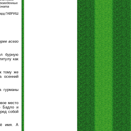
проведенных
ионата
уард ГАВРИШ
орее всего
ёл бурную
титулу как
 к тому же
а осенний
а гурманы
рвое место
о Бадло и
еред собой
оё имя. А