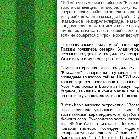
"Тобол" очень уверенно обыграл "Казахм
ворота сатпаевцев. Начало разгрому пол
впервые появившийся на зелёном поле. 
мячу забили капитан команды Нурбол Жу
"Казахмыса" ГейсарАлекперзаде. "Казах
а в двух последних матчах и вовсе проп
футболисты из Сатпаева попробовали вк
если не соберётся с игрой, может вернут
Петропавловский "Кызылжар" вновь кру
Трижды голкипера северян Владимира 
несомненно удачным получилось возвра
Уже вторую игру подряд его точные уда
Самая интересная игра получилась 
"Кайсаром" завершился нулевой нич
проведены во втором тайме. На 57-й мин
только удалось восстановить равновес
Асет Менлихожа и Валентин Горкун. Од
Узденов, забивший в конце матча в теч
на его счету до начала матча в 12 играх.
В Усть-Каменогорске встречались "Вост
игра получила украшение в виде 4
воспитанника карагандинского футбол
Жейлитбаева. Руководство восточноказах
игр Жейлитбаев в составе "Востока"
подарив пылесос последней модел
поздравительный баннер. Серик же
"капитанствует" в "Востоке" В самой