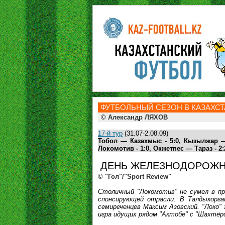
ФУТБОЛЬНЫЙ СЕЗОН В КАЗАХСТА
© Александр ЛЯХОВ
17-й тур
(31.07-2.08.09)
Тобол — Казахмыс - 5:0, Кызылжар —
Локомотив - 1:0, Окжетпес — Тараз - 2:
ДЕНЬ ЖЕЛЕЗНОДОРОЖН
© "Гол"/"Sport Review"
Столичный "Локомотив" не сумел в пр
спонсирующей отрасли. В Талдыкорга
семиреченцев Максим Азовский. "Локо"
игра идущих рядом "Актобе" с "Шахтёро