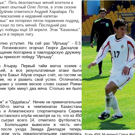
ыс". Пять безответных мячей влетели в
ожил опытный Олег Лотов, в этом сезоне
Дублем отметился Андрей Харабара. По
маскалиев и недавний капитан
мыс" же потерпел пятое поражение подряд,
ускал по пять мячей. Последний раз
ус победы ещё 19 апреля. Этак "Казахмыс",
ься в первую лигу.
пно уступил. На сей раз "Иртышу" - 0:3.
Логиновского огорчал Георги Даскалов -
щение болгарина в павлодарскую дружину.
ры приносят победу "Иртышу".
в Атырау. Первый тайм матча хозяев с
ьей, а все результативные атаки были
уте Бакыт Абуов открыл счёт, но гостям не
ие, но и развить свой успех. Отличились
нако у хозяев веское слово сказал Роман
ение трёх минут два мяча. Столько же было
ок" и "Ордабасы". Ничем не примечательная
50-го матча в чемпионатах Казахстана
а и Алматинского спортинтерната Серика
станского клуба несмотря на то, что из 450
 сыграл всего 14, отметило футболиста,
и. Болельщики вывесили в честь него
 после ухода Звиада Джеладзе теперь
 игре чуть предпочтительнее смотрелись
Есть 450! 34-летний Серик Же