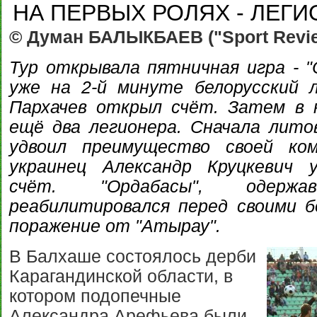
НА ПЕРВЫХ РОЛЯХ - ЛЕГ
© Думан БАЛЫКБАЕВ ("Sport Revi
Тур открывала пятничная игра - "
уже на 2-й минуте белорусский 
Пархачев открыл счёт. Затем в 
ещё два легионера. Сначала лито
удвоил преимущество своей ко
украинец Александр Круцкевич 
счёт. "Ордабасы", одерж
реабилитировался перед своими 
поражение от "Атырау".
В Балхаше состоялось дерби
Карагандинской области, в
котором подопечные
Александра Арефьева были