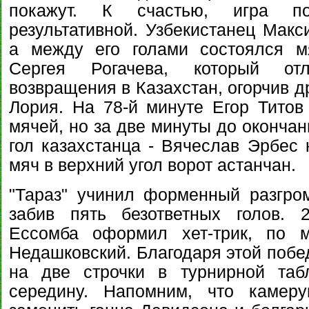
покажут. К счастью, игра п
результативной. Узбекистанец Мак
а между его голами состоялся м
Сергея Рогачева, который от
возвращения в Казахстан, огорчив д
Лория. На 78-й минуте Егор Титов
мячей, но за две минуты до оконча
гол казахстанца - Вячеслав Эрбес
мяч в верхний угол ворот астанчан.
"Тараз" учинил форменный разгро
забив пять безответных голов. 
Ессомба оформил хет-трик, по 
Недашковский. Благодаря этой побе
на две строчки в турнирной таб
середину. Напомним, что камеру