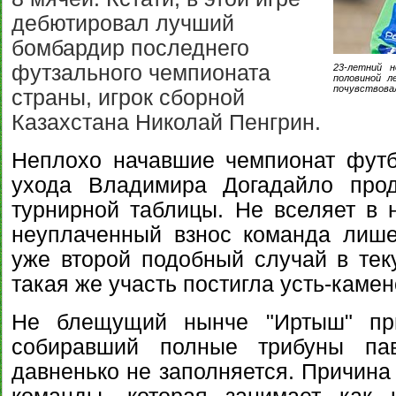
дебютировал лучший
бомбардир последнего
футзального чемпионата
23-летний н
половиной л
почувствовал
страны, игрок сборной
Казахстана Николай Пенгрин.
Неплохо начавшие чемпионат футб
ухода Владимира Догадайло про
турнирной таблицы. Не вселяет в н
неуплаченный взнос команда лишен
уже второй подобный случай в те
такая же участь постигла усть-камен
Не блещущий нынче "Иртыш" при
собиравший полные трибуны пав
давненько не заполняется. Причина 