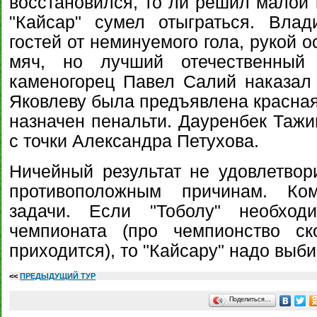
восстановился, то ли решил малой 
"Кайсар" сумел отыграться. Вла
гостей от неминуемого гола, рукой 
мяч, но лучший отечественный 
каменогорец Павел Салий наказал г
Яковлеву была предъявлена красная 
назначен пенальти. Дауренбек Тажи
с точки Александра Петухова.
Ничейный результат не удовлетвори
противоположным причинам. К
задачи. Если "Тоболу" необход
чемпионата (про чемпионство ск
приходится), то "Кайсару" надо выби
<<
ПРЕДЫДУЩИЙ ТУР
Поделиться…