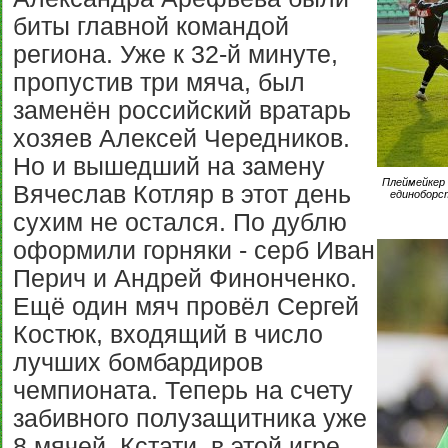
биты главной командой
региона. Уже к 32-й минуте,
пропустив три мяча, был
заменён российский вратарь
хозяев Алексей Чередников.
Но и вышедший на замену
Плеймейкер 
Вячеслав Котляр в этот день
единоборс
сухим не остался. По дублю
оформили горняки - серб Иван
Перич и Андрей Финонченко.
Ещё один мяч провёл Сергей
Костюк, входящий в число
лучших бомбардиров
чемпионата. Теперь на счету
забивного полузащитника уже
8 мячей. Кстати, в этой игре