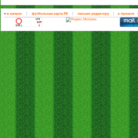
«
в начало
футбольная карта РК
письмо редактору
о проекте