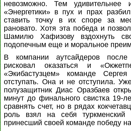
невозможно. Тем удивительнее и
«Энергетики» в пух и прах разбил
ставить точку в их споре за ме
рановато. Хотя эта победа и позво
Шамилю Хафизову вздохнуть сво
подопечным еще и моральное преим
В компании аутсайдеров после
рисковал оказаться и «Окжет
«Экибастузцем» команде Сергея
отступать. Она и не отступила. Уж
полузащитник Диас Оразбаев откры
минут до финального свистка 19-л
сравнять счет, но в рядах кокчетав
роль взял на себя туркменский 
принесший своей команде победу на