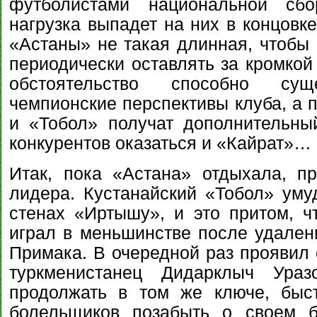
футболистами национальной сбор
нагрузка выпадет на них в концовке
«Астаны» не такая длинная, чтобы
периодически оставлять за кромкой
обстоятельство способно су
чемпионские перспективы клуба, а 
и «Тобол» получат дополнительны
конкурентов оказаться и «Кайрат»…
Итак, пока «Астана» отдыхала, п
лидера. Кустанайский «Тобол» уму
стенах «Иртышу», и это притом, ч
играл в меньшинстве после удале
Примака. В очередной раз проявил 
туркменистанец Дидарклыч Ураз
продолжать в том же ключе, быст
болельщиков позабыть о своем 