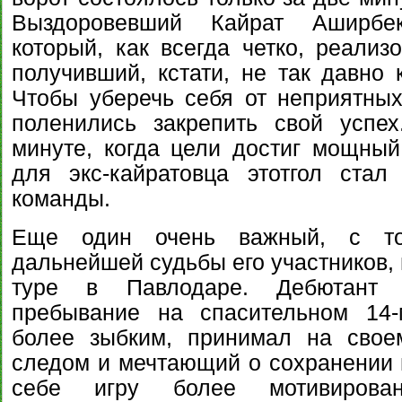
Выздоровевший Кайрат Аширбек
который, как всегда четко, реализ
получивший, кстати, не так давно 
Чтобы уберечь себя от неприятны
поленились закрепить свой успе
минуте, когда цели достиг мощный
для экс-кайратовца этотгол ста
команды.
Еще один очень важный, с то
дальнейшей судьбы его участников,
туре в Павлодаре. Дебютант 
пребывание на спасительном 14-
более зыбким, принимал на свое
следом и мечтающий о сохранении м
себе игру более мотивирова