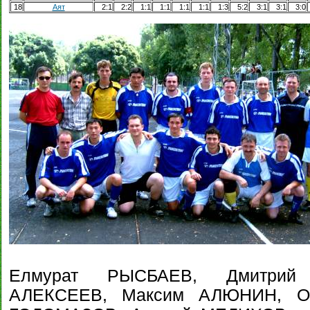
18
Аят
2:1
2:2
1:1
1:1
1:1
1:1
1:3
5:2
3:1
3:1
3:0
Елмурат РЫСБАЕВ, Дмитрий 
АЛЕКСЕЕВ, Максим АЛЮНИН, О