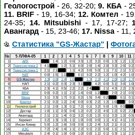
Геологострой
- 26, 32-20;
9. КБА
- 2
11. BRIF
- 19, 16-34;
12. Комтел
- 19
24-35;
14. Mitsubishi
- 17, 17-27;
Авангард
- 15, 23-46;
17. Nissa
- 11,
Статистика "GS-Жастар"
|
Фотога
№
5 ЛЛФА-05
1
2
3
4
5
6
7
8
9
10
11
1
APF
ХХХ
1:4
1:2
0:0
3:3
1:2
3:2
0:0
1:3
1:2
1:2
2
Транссистема-2
4:1
ХХХ
1:2
5:1
6:0
2:0
1:4
2:0
3:3
2:0
0:2
3
Транссистема-1
2:1
2:1
ХХХ
1:1
4:2
3:0
5:0
1:1
7:1
2:1
3:1
4
NAT
0:0
1:5
1:1
ХХХ
0:1
3:2
2:2
1:2
1:0
4:2
1:0
5
GS-Жастар
3:3
0:6
2:4
1:0
ХХХ
1:3
2:2
4:1
2:0
0:0
2:7
6
НАП
2:1
0:2
0:3
2:3
3:1
ХХХ
4:2
0:0
5:1
3:0
1:0
7
КБА
2:3
4:1
0:5
2:2
2:2
2:4
ХХХ
2:1
4:3
2:2
2:3
8
BRIF
0:0
0:2
1:1
2:1
1:4
0:0
1:2
ХХХ
2:0
2:1
0:5
9
Nissa
3:1
3:3
1:7
0:1
0:2
1:5
3:4
0:2
ХХХ
0:1
0:1
10
Комтел
2:1
0:2
1:2
2:4
0:0
0:3
2:2
1:2
1:0
ХХХ
0:0
11
Геологострой
2:1
2:0
1:3
0:1
7:2
0:1
3:2
5:0
1:0
0:0
ХХХ
12
Достар
1:0
1:1
0:3
0:4
1:2
0:2
2:2
4:0
1:2
0:2
2:2
13
Авангард
2:1
2:1
1:4
0:1
3:2
0:2
1:2
0:1
3:2
1:2
0:5
14
Керемет
3:2
1:3
1:0
1:1
1:0
0:0
0:0
1:1
4:1
4:1
1:0
15
Инсан Комир
5:0
1:2
1:6
3:0
0:0
2:2
2:4
3:2
2:1
0:1
1:3
16
АЭС
7:2
2:4
1:4
1:1
2:2
0:1
2:2
5:0
1:1
2:1
1:0
17
Mitsubishi
2:4
0:1
1:0
0:0
1:0
0:0
1:1
0:1
0:3
1:1
2:1