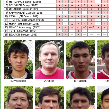
6
НУРМАНОВ Ерлан (1989)
+
+
1
+
+
+
—
+
7
МУКУШЕВ Аскар (1972)
+
+
+
+
1
+
+
+
8
ИЩАНОВ Ержан (1982)
+
+
+
+
+
+
1
+
9
КУРМАНБАЙ Султан (1983)
—
—
+
+
—
+
+
+
10
КАЗАНЦЕВ Олег (1962)
+
+
+
+
+
+
+
+
11
ТЕМЕРБЕКОВ Марат (1983)
+
—
—
—
—
+
—
—
12
НИКИТИН Тимур (1983)
+
—
1
+
+
+
—
+
13
ЛЯХОВ Александр (1962)
+
+
+
–1
–3
+/–2
+
+
14
ТУЛЕНОВ Азат (1982)
—
+
—
+
—
—
—
—
15
ЕДИЛОВ Тимур (1985)
+
+
—
+
—
—
—
—
Б.Турсбеков
А.Ляхов
Е.Ищанов
А.