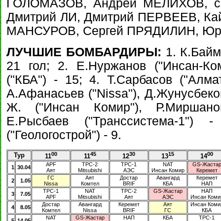
ГОЛОМАЗОВ, Андрей МЕЛИХОВ, си
Дмитрий ЛИ, Дмитрий ПЕРВЕЕВ, К
МАНСУРОВ, Сергей ПРЯДИЛИН, Юр
ЛУЧШИЕ БОМБАРДИРЫ:
1. К.Байм
21 гол; 2. Е.Нуржанов ("Инсан-Ко
("КБА") - 15; 4. Т.Сарбасов ("Алма
А.Афанасьев ("Nissa"), Д.Жунусбеко
Ж. ("Инсан Комир"), Р.Миршанов
Е.Рысбаев ("Транссистема-1") 
("Геологострой") - 9.
00
45
30
15
00
Тур
11
11
12
13
14
APF
ТРС-2
ТРС-1
NAT
GS-Жаста
1
30.04
Аят
Mitsubishi
АЭС
Инсан Комир
Керемет
ГС
Аят
Достар
Авангард
Керемет
2
1.05
Nissa
Комтел
BRIF
КБА
НАП
ТРС-1
NAT
ТРС-2
GS-Жастар
НАП
3
7.05
APF
Mitsubishi
Аят
АЭС
Инсан Коми
Достар
Авангард
Керемет
Аят
Инсан Коми
4
8.05
Комтел
Nissa
BRIF
ГС
КБА
NAT
GS-Жастар
НАП
КБА
ТРС-1
5
14.05