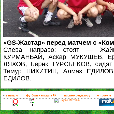
«GS-Жастар» перед матчем с «Комт
Слева направо: стоят — Жай
КУРМАНБАЙ, Аскар МУКУШЕВ, Е
ЛЯХОВ, Берик ТУРСБЕКОВ, сидя
Тимур НИКИТИН, Алмаз ЕДИЛОВ
ЕДИЛОВ.
«
в начало
футбольная карта РК
письмо редактору
о проекте