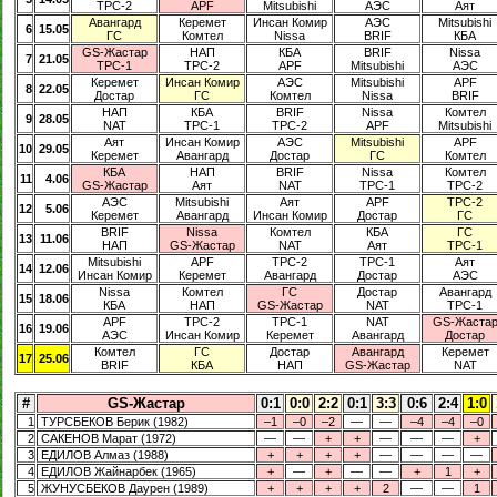
ТРС-2
APF
Mitsubishi
АЭС
Аят
Авангард
Керемет
Инсан Комир
АЭС
Mitsubishi
6
15.05
ГС
Комтел
Nissa
BRIF
КБА
GS-Жастар
НАП
КБА
BRIF
Nissa
7
21.05
ТРС-1
ТРС-2
APF
Mitsubishi
АЭС
Керемет
Инсан Комир
АЭС
Mitsubishi
APF
8
22.05
Достар
ГС
Комтел
Nissa
BRIF
НАП
КБА
BRIF
Nissa
Комтел
9
28.05
NAT
ТРС-1
ТРС-2
APF
Mitsubishi
Аят
Инсан Комир
АЭС
Mitsubishi
APF
10
29.05
Керемет
Авангард
Достар
ГС
Комтел
КБА
НАП
BRIF
Nissa
Комтел
11
4.06
GS-Жастар
Аят
NAT
ТРС-1
ТРС-2
АЭС
Mitsubishi
Аят
APF
ТРС-2
12
5.06
Керемет
Авангард
Инсан Комир
Достар
ГС
BRIF
Nissa
Комтел
КБА
ГС
13
11.06
НАП
GS-Жастар
NAT
Аят
ТРС-1
Mitsubishi
APF
ТРС-2
ТРС-1
Аят
14
12.06
Инсан Комир
Керемет
Авангард
Достар
АЭС
Nissa
Комтел
ГС
Достар
Авангард
15
18.06
КБА
НАП
GS-Жастар
NAT
ТРС-1
APF
ТРС-2
ТРС-1
NAT
GS-Жаста
16
19.06
АЭС
Инсан Комир
Керемет
Авангард
Достар
Комтел
ГС
Достар
Авангард
Керемет
17
25.06
BRIF
КБА
НАП
GS-Жастар
NAT
#
GS-Жастар
0:1
0:0
2:2
0:1
3:3
0:6
2:4
1:0
1
ТУРСБЕКОВ Берик (1982)
–1
–0
–2
—
—
–4
–4
–0
2
САКЕНОВ Марат (1972)
—
—
+
+
—
—
—
+
3
ЕДИЛОВ Алмаз (1988)
+
+
+
+
—
—
—
—
4
ЕДИЛОВ Жайнарбек (1965)
+
—
+
—
—
+
1
+
5
ЖУНУСБЕКОВ Даурен (1989)
+
+
+
+
2
—
—
1