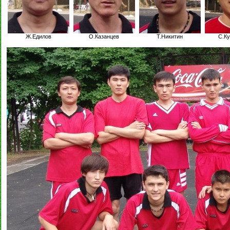
Ж.Едилов
О.Казанцев
Т.Никитин
С.К