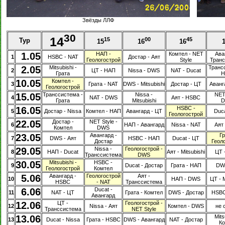
Звёзды ЛЛФ
30
14
15
00
45
Тур
15
16
16
1.05
НАП -
Комтел - NET
Ава
1
HSBC - NAT
Достар - Аят
Геологострой
Style
Тран
2.05
Mitsubishi -
Транс
2
ЦТ - НАП
Nissa - DWS
NAT - Ducat
Грата
H
10.05
Комтел -
3
Грата - NAT
DWS - Mitsubishi
Достар - ЦТ
Аванг
Геологострой
15.05
Транссистема -
Nissa -
NET 
4
NAT - DWS
Аят - HSBC
Грата
Mitsubishi
D
16.05
HSBC -
5
Достар - Nissa
Комтел - НАП
Авангард - ЦТ
Duca
Геологострой
22.05
Достар -
NET Style -
6
НАП - Авангард
Nissa - NAT
Аят 
Комтел
DWS
23.05
Авангард -
Гр
7
DWS - Аят
HSBC - НАП
Ducat - ЦТ
Достар
Геол
29.05
Nissa -
Геологострой -
8
НАП - Ducat
Аят - Mitsubishi
ЦТ 
Транссистема
DWS
30.05
Mitsubishi -
HSBC -
9
Ducat - Достар
Грата - НАП
DW
Геологострой
Комтел
5.06
Авангард -
Геологострой
Аят -
10
НАП - DWS
ЦТ - M
HSBC
- NAT
Транссистема
6.06
Ducat -
11
NAT - ЦТ
Грата - Комтел
DWS - Достар
HSBC
Авангард
12.06
ЦТ -
Геологострой -
12
Nissa - Аят
Комтел - DWS
не 
Транссистема
NET Style
13.06
Mits
13
Ducat - Nissa
Грата - HSBC
DWS - Авангард
NAT - Достар
К