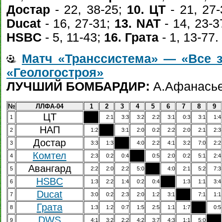
Достар
- 22, 38-25;
10. ЦТ
- 21, 27
Ducat
- 16, 27-31;
13. NAT
- 14, 23-3
HSBC
- 5, 11-43;
16. Грата
- 1, 13-77.
Матч «Транссистема» — «Все 
«Геологостроя»
ЛУЧШИЙ БОМБАРДИР:
А.Афанасьев 
№
ЛЛФА-04
1
2
3
4
5
6
7
8
9
ЦТ
1
ХХХХ
2:1
3:3
3:2
2:2
3:1
0:3
3:1
1:4
НАП
2
1:2
ХХХХ
3:1
2:0
0:2
2:2
2:0
2:1
2:3
Достар
3
3:3
1:3
ХХХХ
4:0
2:2
4:1
3:2
7:0
2:2
Комтел
4
2:3
0:2
0:4
ХХХХ
0:5
2:0
0:2
5:1
2:4
Авангард
5
2:2
2:0
2:2
5:0
ХХХХ
4:0
2:1
5:2
7:3
HSBC
6
1:3
2:2
1:4
0:2
0:4
ХХХХ
1:3
1:1
3:4
Ducat
7
3:0
0:2
2:3
2:0
1:2
3:1
ХХХХ
7:1
1:1
Грата
8
1:3
1:2
0:7
1:5
2:5
1:1
1:7
ХХХХ
0:5
DWS
9
4:1
3:2
2:2
4:2
3:7
4:3
1:1
5:0
ХХХХ