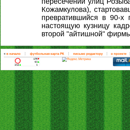
пересечении улиц Розыба
Кожамкулова), стартовав
превратившийся в 90-х 
настоящую кузницу кадр
второй "айтишной" фирмы
«
в начало
футбольная карта РК
письмо редактору
о проекте