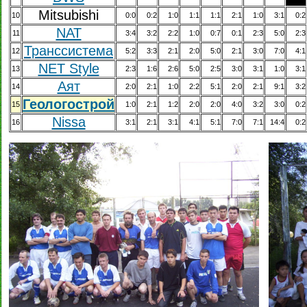
Mitsubishi
10
0:0
0:2
1:0
1:1
1:1
2:1
1:0
3:1
0:2
NAT
11
3:4
3:2
2:2
1:0
0:7
0:1
2:3
5:0
2:3
Транссистема
12
5:2
3:3
2:1
2:0
5:0
2:1
3:0
7:0
4:1
NET Style
13
2:3
1:6
2:6
5:0
2:5
3:0
3:1
1:0
3:1
Аят
14
2:0
2:1
1:0
2:2
5:1
2:0
2:1
9:1
3:2
Геологострой
15
1:0
2:1
1:2
2:0
2:0
4:0
3:2
3:0
0:2
Nissa
16
3:1
2:1
3:1
4:1
5:1
7:0
7:1
14:4
0:2