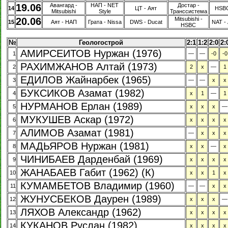
19.06
Авангард -
НАП - NET
Достар -
14
ЦТ - Аят
HSBC
Mitsubishi
Style
Транссистема
20.06
Mitsubishi -
15
Аят - НАП
Грата - Nissa
DWS - Ducat
NAT -
HSBC
№
Геологострой
2:1
1:2
2:0
2:
АМИРСЕИТОВ Нуржан (1976)
1
—
—
-0
-0
РАХИМЖАНОВ Алтай (1973)
2
2
х
—
1
ЕДИЛОВ Жайнарбек (1965)
3
—
—
х
х
БУКСИКОВ Азамат (1982)
4
х
1
—
1
НУРМАНОВ Ерлан (1989)
5
х
х
х
—
МУКУШЕВ Аскар (1972)
6
х
х
х
х
АЛИМОВ Азамат (1981)
7
—
х
х
х
МАДЬЯРОВ Нуржан (1981)
8
х
х
—
х
ЧИНИБАЕВ Дарденбай (1969)
9
х
х
х
х
ЖАНАБАЕВ Габит (1962) (К)
10
х
х
1
х
КУМАМБЕТОВ Владимир (1960)
11
—
—
х
х
ЖУНУСБЕКОВ Даурен (1989)
12
х
х
х
—
ЛЯХОВ Александр (1962)
13
х
х
х
х
КУКАНОВ Руслан (1982)
14
х
х
х
х