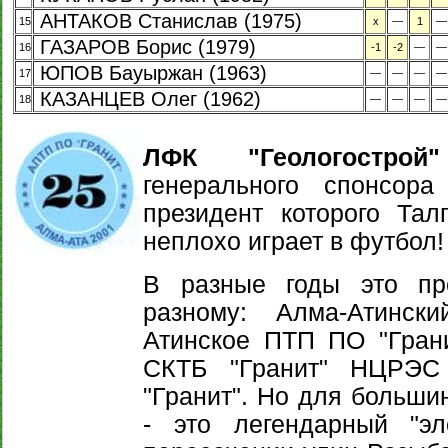
АНТАКОВ Станислав (1975)
15
х
—
1
—
ГАЗАРОВ Борис (1979)
16
-1
-2
—
—
ЮПОВ Бауыржан (1963)
17
—
—
—
—
КАЗАНЦЕВ Олег (1962)
18
—
—
—
—
ЛФК "Геологострой"
генерального спонсор
президент которого Тал
неплохо играет в футбол!
В разные годы это пр
разному: Алма-Атинс
Атинское ПТП ПО "Грани
СКТБ "Гранит" НЦРЭС
"Гранит". Но для больши
- это легендарный "эл