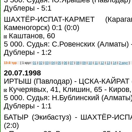
Дублеры - 5:1
ШАХТЁР-ИСПАТ-КАРМЕТ (Караг
Каменогорск) 0:1 (0:0)
Каштанов, 60
5 000. Судья: С.Ровенских (Алматы) -
Дублеры - 1:2
13-й тур
[ 1 круг:
01
|
02
|
03
|
04
|
05
|
06
|
07
|
08
|
09
|
10
|
11
|
12
|
13
|
14
|
2 круг
]
20.07.1998
ИРТЫШ (Павлодар) - ЦСКА-КАЙРАТ (А
Кучерявых, 41, Клишин, 65 - Киров,
5 000. Судья: Н.Бублинский (Алматы) 
Дублеры - 1:1
БАТЫР (Экибастуз) - ШАХТЁР-ИСПА
(2:0)