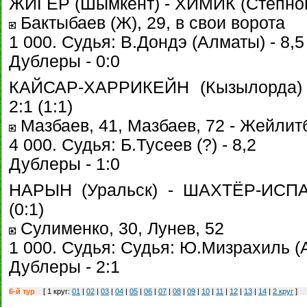
ЖИГЕР (Шымкент) - ХИМИК (Степногор
Бактыбаев (Ж), 29, в свои ворота
1 000. Судья: В.Дондэ (Алматы) - 8,5
Дублеры - 0:0
КАЙСАР-ХАРРИКЕЙН (Кызылорда) 
2:1 (1:1)
Мазбаев, 41, Мазбаев, 72 - Жейлит
4 000. Судья: Б.Тусеев (?) - 8,2
Дублеры - 1:0
НАРЫН (Уральск) - ШАХТЁР-ИСПАТ
(0:1)
Сулименко, 30, Лунев, 52
1 000. Судья: Судья: Ю.Мизрахиль (А
Дублеры - 2:1
6-й тур
[ 1 круг:
01
|
02
|
03
|
04
|
05
|
06
|
07
|
08
|
09
|
10
|
11
|
12
|
13
|
14
|
2 круг
]