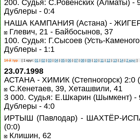
200. Судья: С.Ровенских (Алматы) - 
Дублеры - 0:4
НАША КАМПАНИЯ (Астана) - ЖИГЕР (
Глевич, 21 - Байбосынов, 37
100. Судья: Г.Сысоев (Усть-Каменогор
Дублеры - 1:1
14-й тур
[ 1 круг:
01
|
02
|
03
|
04
|
05
|
06
|
07
|
08
|
09
|
10
|
11
|
12
|
13
|
14
|
2 круг
]
23.07.1998
АСТАНА - ХИМИК (Степногорск) 2:0 (
С.Кенетаев, 39, Хеташвили, 41
3 000. Судья: Е.Шкарин (Шымкент) - 
Дублеры - 4:0
ИРТЫШ (Павлодар) - ШАХТЁР-ИСПА
(0:0)
Клишин, 62