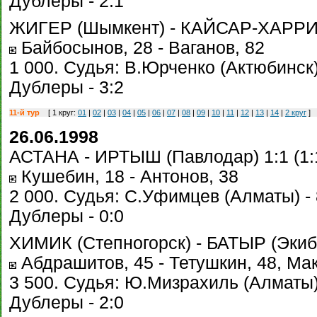
Дублеры - 2:1
ЖИГЕР (Шымкент) - КАЙСАР-ХАРРИКЕ
Байбосынов, 28 - Ваганов, 82
1 000. Судья: В.Юрченко (Актюбинск) 
Дублеры - 3:2
11-й тур
[ 1 круг:
01
|
02
|
03
|
04
|
05
|
06
|
07
|
08
|
09
|
10
|
11
|
12
|
13
|
14
|
2 круг
]
26.06.1998
АСТАНА - ИРТЫШ (Павлодар) 1:1 (1:
Кушебин, 18 - Антонов, 38
2 000. Судья: С.Уфимцев (Алматы) - 
Дублеры - 0:0
ХИМИК (Степногорск) - БАТЫР (Экибас
Абдрашитов, 45 - Тетушкин, 48, Мак
3 500. Судья: Ю.Мизрахиль (Алматы) 
Дублеры - 2:0