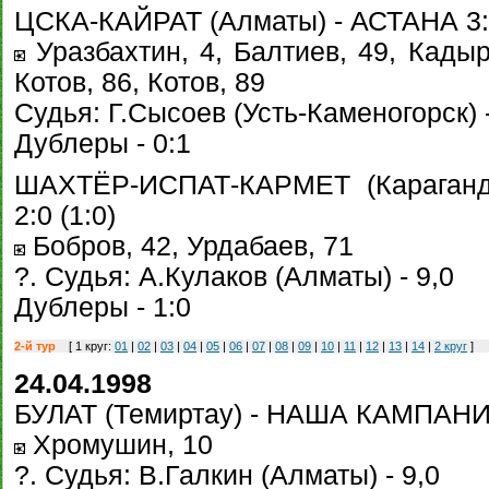
ЦСКА-КАЙРАТ (Алматы) - АСТАНА 3:3
Уразбахтин, 4, Балтиев, 49, Кадыр
Котов, 86, Котов, 89
Судья: Г.Сысоев (Усть-Каменогорск) -
Дублеры - 0:1
ШАХТЁР-ИСПАТ-КАРМЕТ (Караганда
2:0 (1:0)
Бобров, 42, Урдабаев, 71
?. Судья: А.Кулаков (Алматы) - 9,0
Дублеры - 1:0
2-й тур
[ 1 круг:
01
|
02
|
03
|
04
|
05
|
06
|
07
|
08
|
09
|
10
|
11
|
12
|
13
|
14
|
2 круг
]
24.04.1998
БУЛАТ (Темиртау) - НАША КАМПАНИЯ 
Хромушин, 10
?. Судья: В.Галкин (Алматы) - 9,0