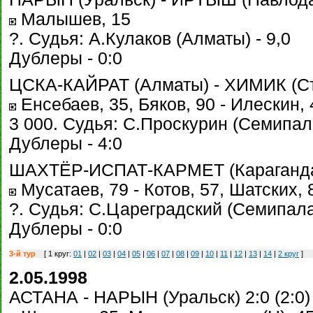
Малышев, 15
?. Судья: А.Кулаков (Алматы) - 9,0
Дублеры - 0:0
ЦСКА-КАЙРАТ (Алматы) - ХИМИК (Степ
Енсебаев, 35, Бяков, 90 - Илескин, 
3 000. Судья: С.Проскурин (Семипала
Дублеры - 4:0
ШАХТЁР-ИСПАТ-КАРМЕТ (Караганда) 
Мусатаев, 79 - Котов, 57, Шатских, 
?. Судья: С.Цареградский (Семипалат
Дублеры - 0:0
3-й тур
[ 1 круг:
01
|
02
|
03
|
04
|
05
|
06
|
07
|
08
|
09
|
10
|
11
|
12
|
13
|
14
|
2 круг
]
2.05.1998
АСТАНА - НАРЫН (Уральск) 2:0 (2:0)