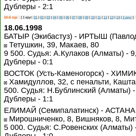
Дублеры - 2:1
10-й тур
[ 1 круг:
01
|
02
|
03
|
04
|
05
|
06
|
07
|
08
|
09
|
10
|
11
|
12
|
13
|
14
|
2 круг
]
18.06.1998
БАТЫР (Экибастуз) - ИРТЫШ (Павлода
Тетушкин, 39, Макаев, 80
9 500. Судья: А.Кулаков (Алматы) - 9
Дублеры - 0:1
ВОСТОК (Усть-Каменогорск) - ХИМИК 
Хамидуллов, 32, с пенальти, Кашта
500. Судья: Н.Бублинский (Алматы) -
Дублеры - 1:1
ЕЛИМАЙ (Семипалатинск) - АСТАНА 3
Мирошниченко, 8, Вишняков, 8, Мит
5 000. Судья: С.Ровенских (Алматы) -
Дублеры - 1:0