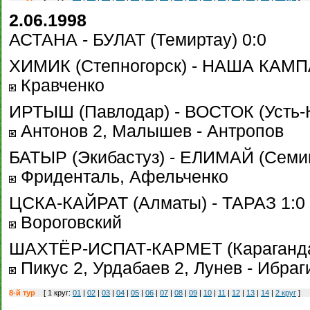
2.06.1998
АСТАНА - БУЛАТ (Темиртау) 0:0
ХИМИК (Степногорск) - НАША КАМПА
Кравченко
ИРТЫШ (Павлодар) - ВОСТОК (Усть-К
Антонов 2, Малышев - Антропов
БАТЫР (Экибастуз) - ЕЛИМАЙ (Семип
Фриденталь, Афельченко
ЦСКА-КАЙРАТ (Алматы) - ТАРАЗ 1:0
Вороговский
ШАХТЁР-ИСПАТ-КАРМЕТ (Караганда)
Пикус 2, Урдабаев 2, Лунев - Ибра
8-й тур
[ 1 круг:
01
|
02
|
03
|
04
|
05
|
06
|
07
|
08
|
09
|
10
|
11
|
12
|
13
|
14
|
2 круг
]