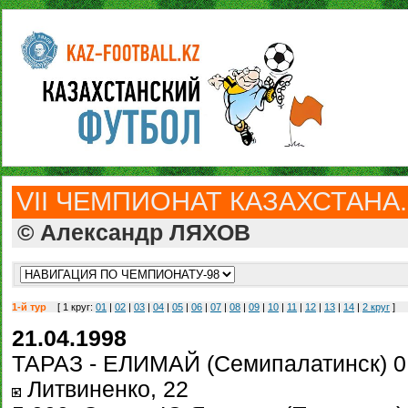
VII ЧЕМПИОНАТ КАЗАХСТАНА.
© Александр ЛЯХОВ
1-й тур
[ 1 круг:
01
|
02
|
03
|
04
|
05
|
06
|
07
|
08
|
09
|
10
|
11
|
12
|
13
|
14
|
2 круг
]
21.04.1998
ТАРАЗ - ЕЛИМАЙ (Семипалатинск) 0:
Литвиненко, 22