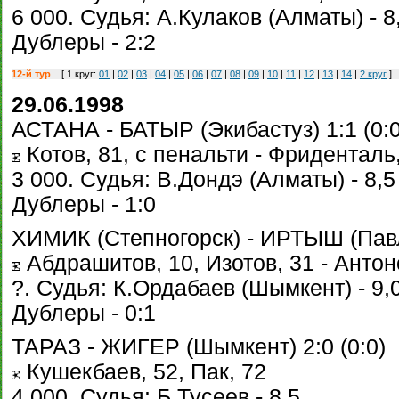
6 000. Судья: А.Кулаков (Алматы) - 8
Дублеры - 2:2
12-й тур
[ 1 круг:
01
|
02
|
03
|
04
|
05
|
06
|
07
|
08
|
09
|
10
|
11
|
12
|
13
|
14
|
2 круг
]
29.06.1998
АСТАНА - БАТЫР (Экибастуз) 1:1 (0:0
Котов, 81, с пенальти - Фриденталь
3 000. Судья: В.Дондэ (Алматы) - 8,5
Дублеры - 1:0
ХИМИК (Степногорск) - ИРТЫШ (Павло
Абдрашитов, 10, Изотов, 31 - Антон
?. Судья: К.Ордабаев (Шымкент) - 9,
Дублеры - 0:1
ТАРАЗ - ЖИГЕР (Шымкент) 2:0 (0:0)
Кушекбаев, 52, Пак, 72
4 000. Судья: Б.Тусеев - 8,5