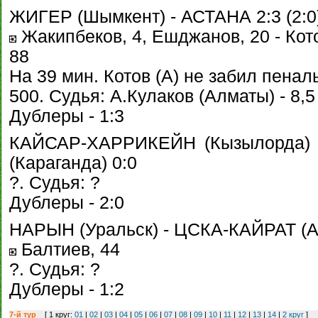
ЖИГЕР (Шымкент) - АСТАНА 2:3 (2:0
Жакипбеков, 4, Ешджанов, 20 - Кото
88
На 39 мин. Котов (А) не забил пенал
500. Судья: А.Кулаков (Алматы) - 8,5
Дублеры - 1:3
КАЙСАР-ХАРРИКЕЙН (Кызылорда)
(Караганда) 0:0
?. Судья: ?
Дублеры - 2:0
НАРЫН (Уральск) - ЦСКА-КАЙРАТ (Ал
Балтиев, 44
?. Судья: ?
Дублеры - 1:2
7-й тур
[ 1 круг:
01
|
02
|
03
|
04
|
05
|
06
|
07
|
08
|
09
|
10
|
11
|
12
|
13
|
14
|
2 круг
]