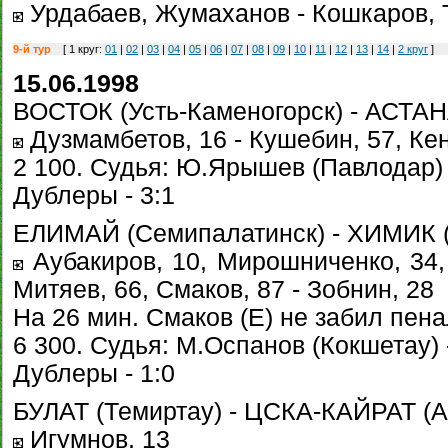
Урдабаев, Жумаханов - Кошкаров,
9-й тур
[ 1 круг:
01
|
02
|
03
|
04
|
05
|
06
|
07
|
08
|
09
|
10
|
11
|
12
|
13
|
14
|
2 круг
]
15.06.1998
ВОСТОК (Усть-Каменогорск) - АСТАНА
Дузмамбетов, 16 - Кушебин, 57, Кен
2 100. Судья: Ю.Ярышев (Павлодар) 
Дублеры - 3:1
ЕЛИМАЙ (Семипалатинск) - ХИМИК (С
Аубакиров, 10, Мирошниченко, 34, 
Митяев, 66, Смаков, 87 - Зобнин, 28
На 26 мин. Смаков (Е) не забил пена
6 300. Судья: М.Оспанов (Кокшетау) -
Дублеры - 1:0
БУЛАТ (Темиртау) - ЦСКА-КАЙРАТ (Ал
Игумнов, 13