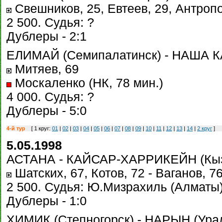
Свешников, 25, Евтеев, 29, Антропо
2 500. Судья: ?
Дублеры - 2:1
ЕЛИМАЙ (Семипалатинск) - НАША КА
Митяев, 69
Москаленко (НК, 78 мин.)
4 000. Судья: ?
Дублеры - 5:0
4-й тур
[ 1 круг:
01
|
02
|
03
|
04
|
05
|
06
|
07
|
08
|
09
|
10
|
11
|
12
|
13
|
14
|
2 круг
]
5.05.1998
АСТАНА - КАЙСАР-ХАРРИКЕЙН (Кызы
Шатских, 67, Котов, 72 - Ваганов, 7
2 500. Судья: Ю.Мизрахиль (Алматы) 
Дублеры - 1:0
ХИМИК (Степногорск) - НАРЫН (Ураль