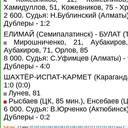
Хамидуллов, 51, Кожевников, 75 - Х
2 600. Судья: Н.Бублинский (Алматы) 
Дублеры - 1:2
ЕЛИМАЙ (Семипалатинск) - БУЛАТ (Те
Мирошниченко, 21, Аубакиров,
Аубакиров, 71, Орлов, 85
8 000. Судья: С.Уфимцев (Алматы) - 
Дублеры - 4:0
ШАХТЁР-ИСПАТ-КАРМЕТ (Караганда
1:0 (0:0)
Лунев, 81
Рысбаев (ЦК, 85 мин.), Енсебаев (Ц
6 000. Судья: В.Юрченко (Актюбинск) 
Дублеры - 0:2
5-й тур
[ 1 круг:
01
|
02
|
03
|
04
|
05
|
06
|
07
|
08
|
09
|
10
|
11
|
12
|
13
|
14
|
2 круг
]