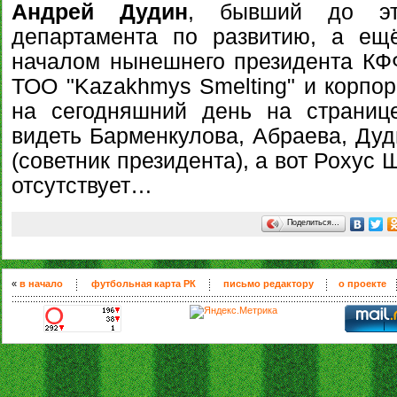
Андрей Дудин
, бывший до эт
департамента по развитию, а ещ
началом нынешнего президента К
ТОО "Kazakhmys Smelting" и корпора
на сегодняшний день на страни
видеть Барменкулова, Абраева, Ду
(советник президента), а вот Рохус 
отсутствует…
Поделиться…
«
в начало
футбольная карта РК
письмо редактору
о проекте