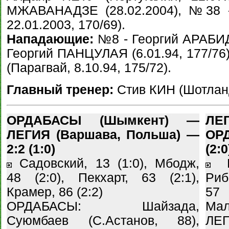
МЖАВАНАДЗЕ (28.02.2004), №38 -
22.01.2003, 170/69).
Нападающие:
№8 - Георгий АРАБИДЗ
Георгий ПАНЦУЛАЯ (6.01.94, 177/7
(Парагвай, 8.10.94, 175/72).
Главный тренер:
Стив КИН (Шотланд
ОРДАБАСЫ (Шымкент) —
ЛЕГ
ЛЕГИЯ (Варшава, Польша) —
ОР
2:2 (1:0)
(2:0
Садовский, 13 (1:0), Мбодж,
Вш
48 (2:0), Пекхарт, 63 (2:1),
Риб
Крамер, 86 (2:2)
57 
ОРДАБАСЫ: Шайзада,
Мал
Суюмбаев (С.Астанов, 88),
ЛЕГ