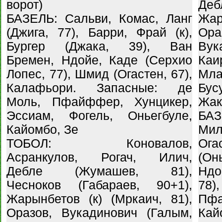
ворот)
Деб
БАЗЕЛЬ: Сальви, Комас, Ланг
Жар
(Джига, 77), Барри, Фрай (к),
Ор
Бургер (Джака, 39), Ван
Вук
Бремен, Ндойе, Каде (Серхио
Ка
Лопес, 77), Шмид (Огастен, 67),
Мл
Калафьори. Запасные: де
Бу
Моль, Пфайффер, Хунцикер,
Жак
Эссиам, Фогель, Оньегбуле,
БАЗ
Кайомбо, Зе
Ми
ТОБОЛ: Коновалов,
Ога
Асранкулов, Рогач, Илич,
(Он
Дебле (Жумашев, 81),
Ндо
Чесноков (Габараев, 90+1),
78)
Жарынбетов (к) (Мркаич, 81),
Пфа
Оразов, Вукадинович (Галым,
Кай