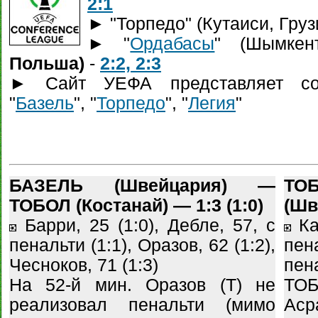
2:1
► "Торпедо" (Кутаиси, Груз
► "
Ордабасы
" (Шымке
Польша)
-
2:2, 2:3
► Сайт УЕФА представляет со
"
Базель
", "
Торпедо
", "
Легия
"
БАЗЕЛЬ (Швейцария) —
ТОБ
ТОБОЛ (Костанай) — 1:3 (1:0)
(Шве
Барри, 25 (1:0), Дебле, 57, с
Кад
пенальти (1:1), Оразов, 62 (1:2),
пен
Чесноков, 71 (1:3)
пена
На 52-й мин. Оразов (Т) не
ТО
реализовал пенальти (мимо
Аср