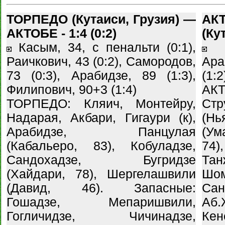
ТОРПЕДО (Кутаиси, Грузия) —
А
АКТОБЕ - 1:4 (0:2)
(Кут
Касым, 34, с пенальти (0:1),
С
Раичкович, 43 (0:2), Самородов,
Ара
73 (0:3), Арабидзе, 89 (1:3),
(1:2
Филипович, 90+3 (1:4)
АК
ТОРПЕДО: Кляич, Монтейру,
Ст
Надарая, Акбари, Гигаури (к),
(Н
Арабидзе, Панцулая
(Ум
(Кабальеро, 83), Кобуладзе,
74)
Сандохадзе, Бугридзе
Тан
(Хайдари, 78), Шергелашвили
Шо
(Давид, 46). Запасные:
Сан
Гошадзе, Мепаришвили,
Аб
Гогличидзе, Чичинадзе,
Кен