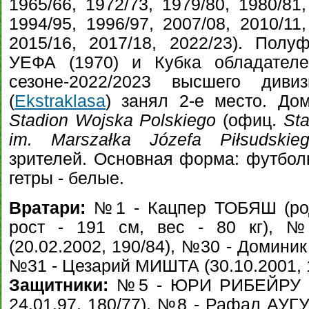
1965/66, 1972/73, 1979/80, 1980/81,
1994/95, 1996/97, 2007/08, 2010/11,
2015/16, 2017/18, 2022/23). Пол
УЕФА (1970) и Кубка обладателе
сезоне-2022/2023 высшего диви
(
Ekstraklasa
) занял 2-е место. До
Stadion Wojska Polskiego
(офиц.
Sta
im. Marszałka Józefa Piłsudskie
зрителей. Основная форма: футболк
гетры - белые.
Вратари:
№1 - Кацпер ТОБЯШ (род
рост - 191 см, вес - 80 кг), 
(20.02.2002, 190/84), №30 - Доминик
№31 - Цезарий МИШТА (30.10.2001, 1
Защитники:
№5 - ЮРИ РИБЕЙРУ (гр
24.01.97, 180/77), №8 - Рафал АУГУ