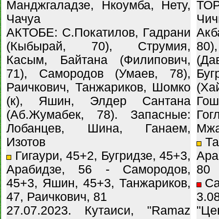
Манджгаладзе, Нкоумба, Нету,
ТОР
Чачуа
Чич
АКТОБЕ: С.Покатилов, Гадрани
Акб
(Кыбырай, 70), Струмия,
80
Касым, Байтана (Филипович,
(Д
71), Самородов (Умаев, 78),
Бу
Раичкович, Танжариков, Шомко
(Х
(к), Яшин, Элдер Сантана
Го
(Аб.Жумабек, 78). Запасные:
Го
Лобанцев, Шина, Ганаем,
Мжа
Изотов
Та
Гигаури, 45+2, Бугридзе, 45+3,
Ара
Арабидзе, 56 - Самородов,
80
45+3, Яшин, 45+3, Танжариков,
Са
47, Раичкович, 81
3.
27.07.2023. Кутаиси, "Ramaz
"Це