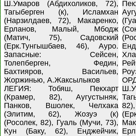
Ш.Умаров (Абдихоликов, 72),
Пе
Тагыберген (к), Исламхан
Ау
(Нарзилдаев, 72), Макаренко,
(Г
Ерланов, Малый, Мбодж
(Со
(Матич, 75), Садовский
(Ро
(Ерк.Тунгышбаев, 46), Ауро.
Енд
Запасные: Сейсен,
Хл
Толепберген, Федин,
Рей
Бахтияров, Васильев,
Роу
Жоржинью, А.Жаксылыков
ОР
ЛЕГИЯ: Тобяш, Пекхарт
Ш.
(Крамер, 82), Аугустыняк,
Таг
Панков, Вшолек, Челхака
8
(Элитим, 62), Жозуэ (к)
(Е
(Росолек, 82), Гуаль (Мучи, 73),
Ма
Кун (Баку, 62), Енджейчик,
Ер