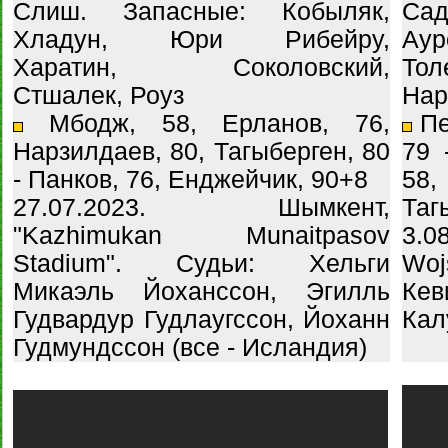
Слиш. Запасные: Кобыляк,
Сад
Хладун, Юри Рибейру,
Аур
Харатин, Соколовский,
То
Стшалек, Роуз
Нар
Мбодж, 58, Ерланов, 76,
Пе
Нарзилдаев, 80, Тагыберген, 80
79 
- Панков, 76, Енджейчик, 90+8
58,
27.07.2023. Шымкент,
Таг
"Kazhimukan Munaitpasov
3.0
Stadium". Судьи: Хельги
Woj
Микаэль Йоханссон, Эгилль
Кев
Гудвардур Гудлаугссон, Йоханн
Кал
Гудмундссон (все - Исландия)