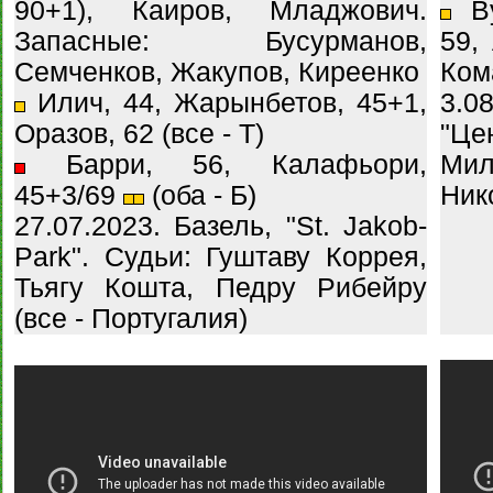
90+1), Каиров, Младжович.
Ву
Запасные: Бусурманов,
59,
Семченков, Жакупов, Киреенко
Кома
Илич, 44, Жарынбетов, 45+1,
3.
Оразов, 62 (все - Т)
"Це
Барри, 56, Калафьори,
Мил
45+3/69
(оба - Б)
Ник
27.07.2023. Базель, "St. Jakob-
Park". Судьи: Гуштаву Коррея,
Тьягу Кошта, Педру Рибейру
(все - Португалия)