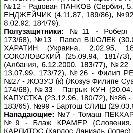
№12 - Радован ПАНКОВ (Сербия, 5.0
ЕНДЖЕЙЧИК (4.11.87, 189/86), №92
8.02.92, 184/79).
Полузащитники:
№11 - Роберт ПИ
173/68), №13 - Павел ВШОЛЕК (30.0
ХАРАТИН (Украина, 2.02.95, 
СОКОЛОВСКИЙ (25.09.94, 181/73
(Албания, 6.12.2000, 183/77), №22
13.07.99, 173/72), №26 - Филип РЕ
№27 - ЖОЗУЭ (к) (Жозуэ Филипе Суар
174/68), №33 - Патрык КУН (20.04.
КАПУСТКА (23.12.96, 180/72), №86 -
183/65), №99 - Бартош СЛИШ (29.03.9
Нападающие:
№7 - Томаш ПЕКХАРТ (
№9 - Блаж КРАМЕР (Словения, 1
КАРЛИТОС (Карлос Даниэль Лопес) (И