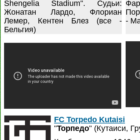
Shengelia Stadium". Судьи:
Фа
Жонатан Лардо, Флориан
Пор
Лемер, Кентен Блез (все -
- М
Бельгия)
FC Torpedo Kutaisi
"
Торпедо
" (Кутаиси, Гр