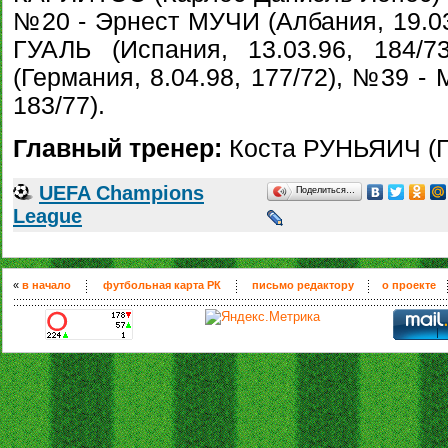
№20 - Эрнест МУЧИ (Албания, 19.03
ГУАЛЬ (Испания, 13.03.96, 184
(Германия, 8.04.98, 177/72), №39 -
183/77).
Главный тренер:
Коста РУНЬЯИЧ (Ге
UEFA Champions
Поделиться…
League
«
в начало
футбольная карта РК
письмо редактору
о проекте