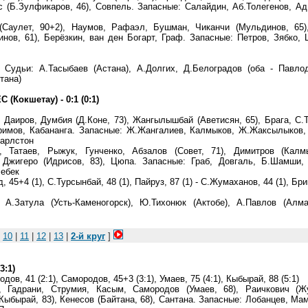
с (Б.Зулфикаров, 46), Совпель. Запасные: Салайдин, Аб.Толегенов, Ад
Саулет, 90+2), Наумов, Рафаэл, Бушман, Чиканчи (Мульдинов, 65)
инов, 61), Берёзкин, ван ден Богарт, Граф. Запасные: Петров, Зябко,
 Судьи: А.Тасыбаев (Астана), А.Долгих, Д.Белоградов (оба - Павло
тана)
(Кокшетау) - 0:1 (0:1)
Даиров, Думбия (Д.Коне, 73), Жангылышбай (Аветисян, 65), Брага, С.
Каримов, Кабананга. Запасные: Ж.Жангалиев, Калмыков, Ж.Жаксылыков
Шарлстон
 Татаев, Рыжук, Гунченко, Абзалов (Совет, 71), Димитров (Калмы
 Джигеро (Идрисов, 83), Цюпа. Запасные: Граб, Довгаль, Б.Шамши, 
лебек
, 45+4 (1), С.Турсынбай, 48 (1), Пайруз, 87 (1) - С.Жумаханов, 44 (1), Бр
: А.Затула (Усть-Каменогорск), Ю.Тихонюк (Актобе), А.Павлов (Алм
|
10
|
11
|
12
|
13
|
2-й круг
]
3:1)
одов, 41 (2:1), Самородов, 45+3 (3:1), Умаев, 75 (4:1), Кыбырай, 88 (5:1)
, Гадрани, Струмия, Касым, Самородов (Умаев, 68), Раичкович (Жу
Кыбырай, 83), Кенесов (Байтана, 68), Сантана. Запасные: Лобанцев, Ма