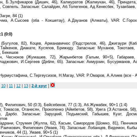
н, Б.Зулфикаров (Дишич, 46), Калмуратов (Жалмукан, 46), Приндета
), Совпель. Запасные: Салайдин, Аб.Толегенов, Ад.Кенесбек, Тузакбаев,
Загре, 84 (1)
чма, А.Сысоев (оба - Кокшетау), А.Дауанов (Алматы), VAR: С.Горох
1 (0:0)
(Бугулов, 82), Коцев, Арманавичюс (Подстрелов, 46), Джигаури (Каб
 Тайкенов, Диакате, Кусяпов, Брижиду. Запасные: Муханов, Токотаев,
, Бекешов
, Чесноков (Жумашев, 72), Жарынбетов (Галым, 90+5), Габараев, 
ладжович, И.Сергеев (Дебле, 65). Запасные: Акмурзин, Бусурманов, А
Нурмустафина, С.Тергеусизов, Н.Магау, VAR: Р.Омаров, А.Алиев (все - 
|
10
|
11
|
12
|
13
|
2-й круг
]
), Филипович, 50 (0:3), Бейсебеков, 77 (1:3), Аб.Жумабек, 90+1 (1:4)
, Томасов, Оганесян, Прокопенко (Аймбетов, 58), Урега (Э.Астанов, 58)
ч, Дарбо. Запасные: Заруцкий, Подымский, Габышев, Куат, Досма
етов
Гадрани, Струмия (Жулпа, 62), Касым, Самородов (Шомко, 81), Пенчико
), Раичкович, Филипович (Умаев, 74). Запасные: Лобанцев, Видемон, Кыб
енчиков, 44 (1), Умаев, 90+5 (1)
.Кучин (Караганда), И.Орунбаев (Туркестанская обл.), Д.Филоненко (Та