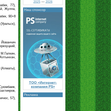
—
2025
2026
абек, 77),
ай, Жулпа,
Наш спонсор
мабек, 90+8
(Уральск),
, Йованчич
ерезуцкий,
 М.Галкин,
Алтынхан,
 (Алматы),
ТОО «Интернет-
компания PS»
 Суюмбаев,
Бахтияров,
Реклама
ичюс, 57),