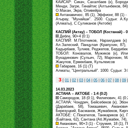
КАЙСАР: Сикач, Сахалбаев (к), Бороди
Менди, Загре, Гинайтис (Алтынбеков, 84
О.Махан, Экра, Оливейра
Антанавичюс, 85 (1), Эффионг, 88 (1) - 
Атырау, "Мунайши". 2500. Судьи: А.Ку
(Алматы), С.Суликанов (Актобе)
КАСПИЙ (Актау) – ТОБОЛ (Костанай) - 0:
Дебле, 90+4 (0:1)
КАСПИЙ: М.Плотников, Нарзилдаев (к) 
Ал.Залеский, Панцулая (Крапухин, 87),
Кадырбаев, Тулиев, Реджепов, Бердибек
ТОБОЛ: Коновалов, Мужиков (к), Илич
Вукадинович (Сульич, 72), Марочкин, М
Жакупов, Ермекбаев, Кульпеисов
Габараев, 16 (1) (Т)
Алматы, "Центральный". 1000. Судьи: Э.
3
[
01
|
02
|
03
|
04
|
05
|
06
|
07
|
08
|
09
14.03.2023
АСТАНА – АКТОБЕ - 1:4 (0:2)
Самородов, 18 (0:1), Филипович, 41 (0:2
АСТАНА: Чондрич, Бейсебеков (к), Эбонг
(Дарабаев, 58), Томашевич, Аманови
Березуцкий, Басманов, Жумабеков, Кирг
АКТОБЕ: С.Покатилов, Танжариков (к), 
(Байтана, 62), Сантана (Аб.Жумабек, 74
Аманович, 90+3 (1) - Струмия, 18 (1), П
Астана, "Астана Арена". 9500. Судьи: А