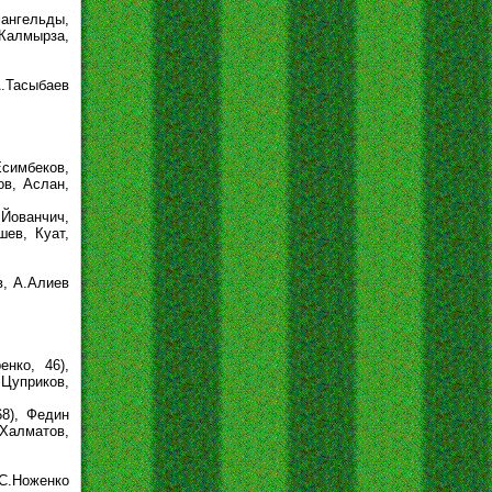
мангельды,
 Калмырза,
.Тасыбаев
Есимбеков,
ов, Аслан,
 Йованчич,
шев, Куат,
в, А.Алиев
нко, 46),
 Цуприков,
68), Федин
 Халматов,
С.Ноженко