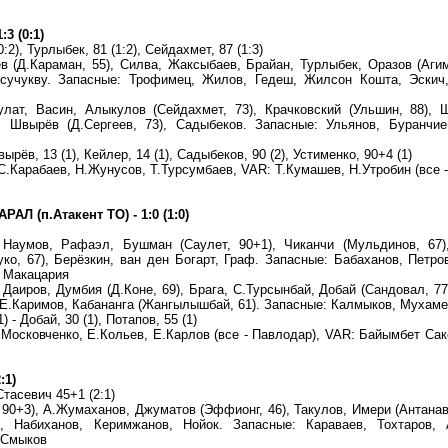
3 (0:1)
2), Турлыбек, 81 (1:2), Сейдахмет, 87 (1:3)
в (Д.Караман, 55), Силва, Жаксыбаев, Брайан, Турлыбек, Оразов (Агим
Осучукву. Запасные: Трофимец, Жилов, Гедеш, Жилсон Кошта, Эскич,
улат, Васин, Алыкулов (Сейдахмет, 73), Крачковский (Ульшин, 88),
 Швырёв (Д.Сергеев, 73), Садыбеков. Запасные: Ульянов, Буранчиев
ырёв, 13 (1), Кейлер, 14 (1), Садыбеков, 90 (2), Устименко, 90+4 (1)
С.Карабаев, Н.Жунусов, Т.Турсумбаев, VAR: Т.Кумашев, Н.Утробин (все -
 (п.Атакент ТО) - 1:0 (1:0)
Наумов, Рафаэл, Бушман (Саулет, 90+1), Чиканчи (Мульдинов, 67)
ко, 67), Берёзкин, ван ден Богарт, Граф. Запасные: Бабаханов, Петро
, Макацария
аиров, Думбия (Д.Коне, 69), Брага, С.Турсынбай, Добай (Сандовал, 77
 Р.Е.Каримов, Кабананга (Жангылышбай, 61). Запасные: Калмыков, Мухам
) - Добай, 30 (1), Потапов, 55 (1)
.Московченко, Е.Кольев, Е.Карлов (все - Павлодар), VAR: Байымбет Саке
:1)
Стасевич 45+1 (2:1)
 90+3), А.Жумаханов, Джуматов (Эффионг, 46), Такулов, Имери (Антанав
в, Набиханов, Керимжанов, Нойок. Запасные: Караваев, Тохтаров, 
, Смыков