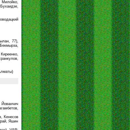
, Милойко,
 Бухаидзе,
оводацкий
ылан, 77),
 Бекмырза,
Киреенко,
сранкулов,
Алматы)
, Йованчич
гамбетов,
в, Кенесов
ырай, Яшин
раз), VAR: