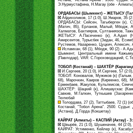
Э.Нурмустафина, Н.Магау (обе - Алматы
ОРДАБАСЫ (Шымкент) – ЖЕТЫСУ (Талдык
Абдихоликов, 17 (1:0), Ш.Умаров, 35 (2:
ОРДАБАСЫ: Сейсен, Тагыберген (к), Су
(Матич, 85), Ерланов, Малый, Мбодж, А
Халматов, Бахтияров, Султаниязов, Таж
ЖЕТЫСУ: А.Пасеченко (к), А.Адил (Ну
Амирсеитов, Турысбек (Зидан, 46, Есимб
Рустемов, Назаренко, Цуцкич, Алексич,
Исламхан, 68 (1), Мбодж, 90 (2) - А.Адил
Шымкент, Центральный имени Кажымук
(Павлодар), VAR: С.Гороховодацкий, С.Те
ТОБОЛ (Костанай) – ШАХТЁР (Караганда) 
И.Сергеев, 20 (1:0), И.Сергеев, 57 (2:0)
ТОБОЛ: Коновалов, Мужиков (к) (Галым, 
68), Марочкин, Каиров (Киреенко, 68), 
Ермекбаев, Жакупов, Кульпеисов, Семч
ШАХТЁР: Шацкий (к), Алишаускас (Кампо
Савкив, М.Галкин, Туткышев (Захаренк
Тюлюбай
Толордава, 27 (2), Таттыбаев, 72 (1) (об
Костанай, "Тобол Арена". 2500. Судьи:
(Астана), Д.Горда (Кокшетау)
КАЙРАТ (Алматы) – КАСПИЙ (Актау) - 3:1
Швырёв, 21 (1:0), Шушеначев, 44 (2:0), 
КАЙРАТ: Устименко, Кейлер (к), Касабул