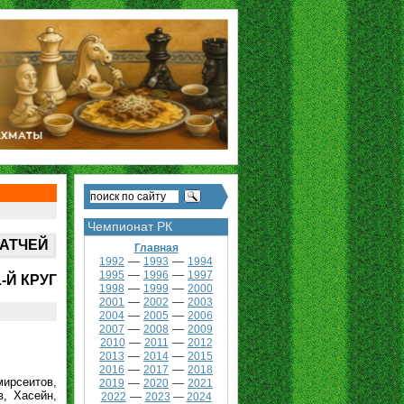
Чемпионат РК
МАТЧЕЙ
Главная
—
—
1992
1993
1994
—
—
1995
1996
1997
1-Й КРУГ
—
—
1998
1999
2000
—
—
2001
2002
2003
—
—
2004
2005
2006
—
—
2007
2008
2009
—
—
2010
2011
2012
—
—
2013
2014
2015
—
—
2016
2017
2018
мирсеитов,
—
—
2019
2020
2021
в, Хасейн,
—
2022
2023
—
2024