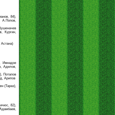
анов, 84),
 А.Попов,
 Шушеначев
, Кургин,
 Астана)
, Имнадзе
в, Адилов,
), Потапов
ед, Арипов
н (Тараз),
ичюс, 82),
Адамбаев,