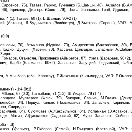
 Яшин
Сарсенов, 75), Татаев, Рыжук, Гунченко (Б.Шамши, 46), Абзалов (Б.А
 46), Брикнер, Джигеро (Совет, 79), Цюпа. Запасные: Граб, Идрисов,
а, 4 (1), Татаев, 60 (1), Б.Шамши, 90+2 (1)
й (Астана), Д.Будниченко (Экибастуз), Д.Быстров (Сарань), VAR: А
(0:0)
янович, 70), Атыханов (Нурбол, 70), Амирсеитов (Балтабеков, 80), 
, Кадио, Цуцкич (Хасейн, 70), Хассани, Цинзадзе. Запасные: А.Шабан
 Зидан
 Томасов, Оганесян, Прокопенко (Аймбетов, 87), Урега (Дарабаев, 90+2),
вич, Дарбо (Басманов, 90+2). Запасные: Заруцкий, Подымский, Габы
ев, А.Мынбаев (оба - Каратау), Т.Жаксылык (Кызылорда), VAR: Р.Омаро
ент) - 1:4 (0:1)
 Мбодж, 67 (0:3), Таттыбаев, 71 (1:3), Ш.Умаров, 79 (1:4)
ордава, Муртазаев (Флюк, 79), Букорац, Савкив, М.Галкин (Дмитре
Тюлюбай, 84), Перцух, Каньяс (Назымханов, 84). Запасные: Карпиков,
анов, Свиридов
асильев, 84), Суюмбаев (А.Жаксылыков, 84), Исламхан (Э.Астанов, 
бодж, Матич, Абдихоликов (Садовский, 62), Ауро. Запасные: Сейсен,
оба - Ш)
вяшов (Уральск), Р.Якбаров (Семей), И.Гриценко (Костанай), VAR: 