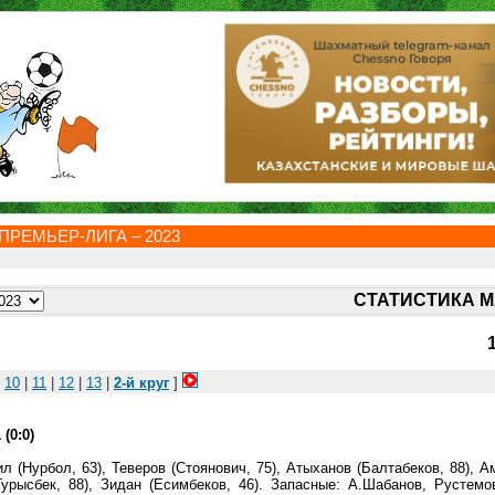
ПРЕМЬЕР-ЛИГА – 2023
СТАТИСТИКА 
|
10
|
11
|
12
|
13
|
2-й круг
]
(0:0)
 (Нурбол, 63), Теверов (Стоянович, 75), Атыханов (Балтабеков, 88), А
урысбек, 88), Зидан (Есимбеков, 46). Запасные: А.Шабанов, Рустемо