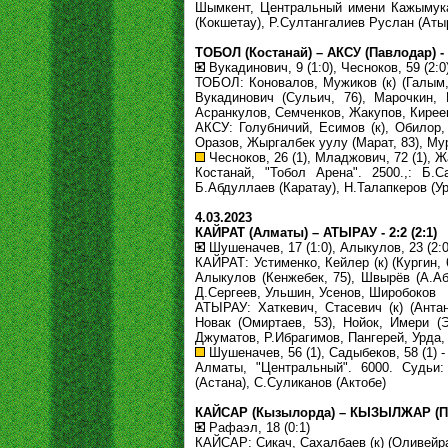
Шымкент, Центральный имени Кажымукан
(Кокшетау), Р.Султангалиев Руслан (Аты
ТОБОЛ (Костанай) – АКСУ (Павлодар) - 3
Вукадинович, 9 (1:0), Чесноков, 59 (2:0)
ТОБОЛ: Коновалов, Мужиков (к) (Галым,
Вукадинович (Сульич, 76), Марочкин, 
Асранкулов, Семченков, Жакупов, Кирее
АКСУ: Голубничий, Есимов (к), Обилор,
Оразов, Жыргалбек уулу (Марат, 83), Му
Чесноков, 26 (1), Младжович, 72 (1), Жа
Костанай, "Тобол Арена". 2500.,: Б.С
Б.Абдуллаев (Каратау), Н.Талапкеров (У
4.03.2023
КАЙРАТ (Алматы) – АТЫРАУ - 2:2 (2:1)
Шушеначев, 17 (1:0), Алыкулов, 23 (2:0)
КАЙРАТ: Устименко, Кейлер (к) (Кургин, 
Алыкулов (Кенжебек, 75), Швырёв (А.Аб
Д.Сергеев, Ульшин, Усенов, Широбоков
АТЫРАУ: Хаткевич, Стасевич (к) (Анта
Новак (Омиртаев, 53), Нойок, Имери (Э
Джуматов, Р.Ибрагимов, Пангерей, Урда
Шушеначев, 56 (1), Садыбеков, 58 (1) - 
Алматы, "Центральный". 6000. Судьи: 
(Астана), С.Суликанов (Актобе)
КАЙСАР (Кызылорда) – КЫЗЫЛЖАР (Петр
Рафаэл, 18 (0:1)
КАЙСАР: Сикач, Сахалбаев (к) (Оливейра