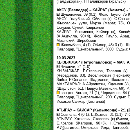
(Талдыкорган), Н.Талапкеров (Уральск)
АКСУ (Павлодар) – КАЙРАТ (Алматы) - 1:
Шушеначев, 39 (0:1), Жоао Пауло, 75 (0:
АКСУ: Голубничий, Обилор (к), С.Сагнае
Жыргалбек уулу, Мурза (Марат, 73), 
Есимов, Сулей, Каиркенов
КАЙРАТ: Устименко, Кейлер (к), Касаб
(А.Абдулла, 90+4), Жоао Пауло, Арад,
Мрынский, Широбоков
Жаксыбаев, 4 (1), Обилор, 45+3 (1) - Шв
Павлодар, "Центральный". 3000. Судьи: 
10.03.2023
КЫЗЫЛЖАР (Петропавловск) – МАКТААРАЛ
Чиканчи, 24 (1:0)
КЫЗЫЛЖАР: Р.Степанов, Тапалов (к), 
(Черединов, 83), Веселинович (Пернамбу
Зябко, Р.Оспанов, Шадманов, Шахметов
МАКТААРАЛ: А.Айрапетян, Юденков (к), Д
(Шарлстон, 61), Пайруз (Аветисян, 69),
ван ден Богарт, 21 (1), Черединов, 84 (1
Павлодар, "Центральный". 200. Судьи: Г
Искаков Санжар (Костанай)
АТЫРАУ – КАЙСАР (Кызылорда) - 2:1 (2
Совпель, 4 (0:1), Е.Козлов, 31 (1:1), И.
АТЫРАУ: Хаткевич, Стасевич (к) (Бисси,
Е.Козлов (Жагоров, 90+3), Н.Степано
Р.Ибрагимов, Омиртаев, Урда, Пангерей