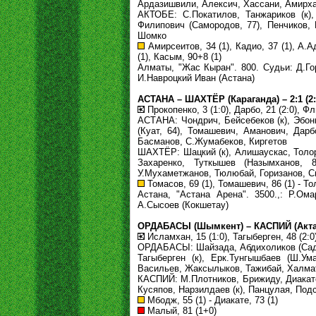
Ардазишвили, Алексич, Хассани, Амирх
АКТОБЕ: С.Покатилов, Танжариков (к),
Филипович (Самородов, 77), Пенчиков, 
Шомко
Амирсеитов, 34 (1), Кадио, 37 (1), А.А
(1), Касым, 90+8 (1)
Алматы, "Жас Кыран". 800. Судьи: Д.Го
И.Навроцкий Иван (Астана)
АСТАНА – ШАХТЁР (Караганда) – 2:1 (2:
Прокопенко, 3 (1:0), Дарбо, 21 (2:0), Фл
АСТАНА: Чондрич, Бейсебеков (к), Эбонг
(Куат, 64), Томашевич, Аманович, Дарб
Басманов, С.Жумабеков, Киргетов
ШАХТЁР: Шацкий (к), Алишаускас, Толорд
Захаренко, Туткышев (Назымханов, 8
У.Мухаметжанов, Тюлюбай, Горизанов, 
Томасов, 69 (1), Томашевич, 86 (1) - То
Астана, "Астана Арена". 3500.,: Р.Ом
А.Сысоев (Кокшетау)
ОРДАБАСЫ (Шымкент) – КАСПИЙ (Актау) 
Исламхан, 15 (1:0), Тагыберген, 48 (2:0)
ОРДАБАСЫ: Шайзада, Абдихоликов (Садов
Тагыберген (к), Ерк.Тунгышбаев (Ш.Ум
Васильев, Жаксылыков, Тажибай, Халма
КАСПИЙ: М.Плотников, Брижиду, Диакате 
Кусяпов, Нарзилдаев (к), Панцулая, Подс
Мбодж, 55 (1) - Диакате, 73 (1)
Малый, 81 (1+0)