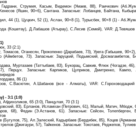
анов
 Гадрани, Струмия, Касым, Видемон (Умаев, 88), Раичкович (Аб.Жум
Кенесов (Яшин, 90+6), Сантана. Запасные: Лобанцев, Байтана, Кыбыр
дил, 44 (1), Цуцкич, 52 (1), Аслан, 90+8 (1), Турысбек, 90+8 (1) - Аб.Жу
рда (Кошетау), Д.Лабашов (Атырау), С.Лесив (Семей), VAR: Д.Тевяшов 
1)
юк, 33 (2:1)
, Томасов, Оганесян, Прокопенко (Дарабаев, 73), Урега (Габышев, 90+2)
о (Аймбетов, 73). Запасные: Заруцкий, Подымский, Досмагамбетов, Б
ава, Муртазаев (Таттыбаев, 83), Букорац, Савкив, Флюк (Чогадзе, 46),
7), Перцух. Запасные: Карпиков, Цуприков, Дмитренко, Кампо, 
Свиридов
лордава, 86 (1)
аров, С.Васютин, А.Шабанов (все - Алматы), VAR: С.Гороховодацкий
- 3:1 (1:0)
, Абдихоликов, 65 (3:0), Панцулая, 70 (3:1)
ский, 83), Ерланов, Исламхан (Петрович, 61), Малый, Матич, Мбодж,
аров, 68), Федин (Э.Астанов, 61). Запасные: Сейсен, Толепберген, 
тов
(Бугулов, 75), Ал.Залеский, Кадырбаев (Бердибек, 85), Коцев (Арманав
трелов (Джигаури, 57), Тайкенов. Запасные: Токотаев, Реджепов, Тулиев