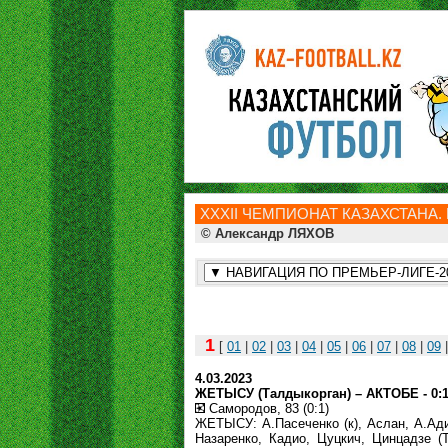
ХXXII ЧЕМПИОНАТ КАЗАХСТАНА. 
© Александр ЛЯХОВ
1
[
01
|
02
|
03
|
04
|
05
|
06
|
07
|
08
|
09
4.03.2023
ЖЕТЫСУ (Талдыкорган) – АКТОБЕ - 0:1 
Самородов, 83 (0:1)
ЖЕТЫСУ: А.Пасеченко (к), Аслан, А.Адил
Назаренко, Кадио, Цуцкич, Цинцадзе (Т