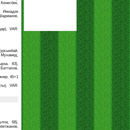
.Кенесбек,
, Имнадзе
 Шадманов,
дар), VAR:
Турсынбай,
, Мухамед,
рза, 83),
Батталов,
икнер, 45+1
аты), VAR:
лпа, 68),
мбетжанов,