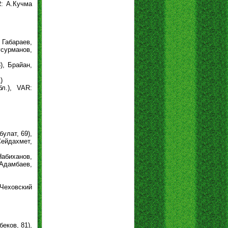
R: А.Кучма
 Габараев,
сурманов,
), Брайан,
)
бл.), VAR:
улат, 69),
Сейдахмет,
Набиханов,
 Адамбаев,
.Чеховский
еков, 81),