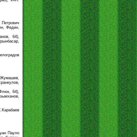
 Петрович
ен, Федин,
нов, 64),
Орынбасар,
елоградов
 (Жумашев,
сранкулов,
Флюк, 64),
азымханов,
С.Карабаев
Жуан Пауло