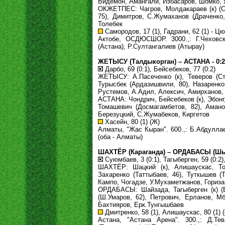
Видемон, Амангали, Избасаров, Шомко,
ОКЖЕТПЕС: Чагров, Молдакараев (к) (С.
75), Димитров, С.Жумаханов (Драченко,
Толебек
Самородов, 17 (1), Гадрани, 62 (1) - Цюп
Актобе, ОСДЮСШОР. 3000.,: Г.Чеховски
(Астана), Р.Султангалиев (Атырау)
ЖЕТЫСУ (Талдыкорган) – АСТАНА - 0:2 
Дарбо, 69 (0:1), Бейсебеков, 77 (0:2)
ЖЕТЫСУ: А.Пасеченко (к), Теверов (Сто
Турысбек (Ардазишвили, 80), Назаренко
Рустемов, А.Адил, Алексич, Амирханов,
АСТАНА: Чондрич, Бейсебеков (к), Эбонг,
Томашевич (Досмагамбетов, 82), Амано
Березуцкий, С.Жумабеков, Киргетов
Хасейн, 80 (1) (Ж)
Алматы, "Жас Кыран". 600.,: Б.Абдулла
(оба - Алматы)
ШАХТЁР (Караганда) – ОРДАБАСЫ (Шымк
Суюмбаев, 3 (0:1), Тагыберген, 59 (0:2),
ШАХТЁР: Шацкий (к), Алишаускас, Тол
Захаренко (Таттыбаев, 46), Туткышев (
Кампо, Чогадзе, У.Мухаметжанов, Гориз
ОРДАБАСЫ: Шайзада, Тагыберген (к) (В
(Ш.Умаров, 62), Петрович, Ерланов, М
Бахтияров, Ерк.Тунгышбаев
Дмитренко, 58 (1), Алишаускас, 80 (1) (
Астана, "Астана Арена". 300.,: Д.Те