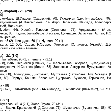
)
орган) - 2:0 (2:0)
0)
юмбаев, Ш.Умаров (Садовский, 70), Исламхан (Ерк.Тунгышбаев, 70),
бдихоликов (А.Жаксылыков, 78), Ауро. Запасные: Шайзада, Толепберг
ибай, Васильев
рбол, 64), Хасейн, Теверов (Стоянович, 73), Ардазишвили (Атыха
еков, 83), Кадио, Балтабеков, Хассани, Цинцадзе. Запасные: Аслан, Р.
 Амирханов
, 45 (2), Цинцадзе, 69 (1), Нурбол, 90 (1)
ана. 12 000. Судьи: Р.Омаров (Алматы), Ю.Тихонюк (Актобе), Д.Б
ргеусизов (оба - Алматы)
- 2:1 (1:0)
, Таттыбаев, 90+1, с пенальти (2:1)
88), Илич, Чесноков (Сульич, 76), Жарынбетов, Габараев, Вукадинович
Младжович, И.Сергеев (Дебле, 68). Запасные: Акмурзин, Бусурманов, А
енков
, 80), Толордава, Дмитренко, Муртазаев (Таттыбаев, 64), Чогадзе (
о, 80), Перцух, Каньяс. Запасные: Цуприков, Букорац, Горизанов, Н
а - Ш)
 Д.Сахи, Г.Айжигитов (оба - Кызылорда), Е.Филипчук (Шымкент), VAR: 
 (2:1)
Кусяпов, 45+4 (2:1), Жоао Пауло, 70 (3:1)
ат, Васин, Крачковский (Д.Сергеев, 71), Шушеначев (Буранчиев, 88), 