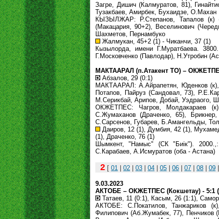
Загре, Дишич (Калмуратов, 81), Гинайти
Тузакбаев, Амирбек, Бухаидзе, О.Махан
КЫЗЫЛЖАР: Р.Степанов, Тапалов (к) (
(Макацария, 90+2), Веселинович (Черед
Шахметов, Пернамбуко
Жалмукан, 45+2 (1) - Чиканчи, 37 (1)
Кызылорда, имени Г.Муратбаева. 3800.
Г.Московченко (Павлодар), Н.Утробин (Ас
МАКТААРАЛ (п.Атакент ТО) – ОКЖЕТПЕС 
Абзалов, 29 (0:1)
МАКТААРАЛ: А.Айрапетян, Юденков (к), 
Потапов, Пайруз (Сандовал, 73), Р.Е.
М.Серикбай, Арипов, Добай, Уэдраого, 
ОКЖЕТПЕС: Чагров, Молдакараев (к),
С.Жумаханов (Драченко, 65), Брикнер,
С.Сарсенов, Губарев, Б.Амангельды, То
Даиров, 12 (1), Думбия, 42 (1), Мухамед
(1), Драченко, 76 (1)
Шымкент, "Намыс" (СК "Биік"). 2000.,
С.Карабаев, А.Исмуратов (оба - Астана)
2
[
01
|
02
|
03
|
04
|
05
|
06
|
07
|
08
|
09
9.03.2023
АКТОБЕ – ОКЖЕТПЕС (Кокшетау) - 5:1 (
Татаев, 11 (0:1), Касым, 26 (1:1), Самор
АКТОБЕ: С.Покатилов, Танжариков (к)
Филипович (Аб.Жумабек, 77), Пенчиков (