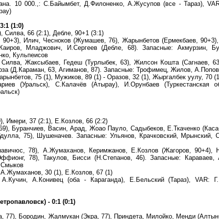
а. 10 000.,: С.Байымбет, Д.Филоненко, А.Жусупов (все - Тараз), VA
рау)
:1 (1:0)
, Силва, 66 (2:1), Дебле, 90+1 (3:1)
 90+3), Илич, Чесноков (Жумашев, 76), Жарынбетов (Ермекбаев, 90+3),
Каиров, Младжович, И.Сергеев (Дебле, 68). Запасные: Акмурзин, Бу
нко, Кульпеисов
 Силва, Жаксыбаев, Гедеш (Турлыбек, 63), Жилсон Кошта (Сагнаев, 63
рза (Д.Караман, 63, Агиманов, 87). Запасные: Трофимец, Жилов, А.Попов
рынбетов, 75 (1), Мужиков, 89 (1) - Оразов, 32 (1), Жыргалбек уулу, 70 (1
ариев (Уральск), С.Калачёв (Атырау), И.Орунбаев (Туркестанская о
ральск)
, Имери, 37 (2:1), Е.Козлов, 66 (2:2)
69), Буранчиев, Васин, Арад, Жоао Пауло, Садыбеков, Е.Ткаченко (Касаб
дулла, 75), Шушеначев. Запасные: Ульянов, Крачковский, Мрынский, 
навичюс, 78), А.Жумаханов, Керимжанов, Е.Козлов (Жагоров, 90+4), 
ффионг, 78), Такулов, Бисси (Н.Степанов, 46). Запасные: Караваев,
, Смыков
А.Жумаханов, 30 (1), Е.Козлов, 67 (1)
А.Кучин, А.Конивец (оба - Караганда), Е.Бельский (Тараз), VAR: Г
опавловск) - 0:1 (0:1)
, 77), Бородин, Жалмукан (Экра, 77), Приндета, Милойко, Менди (Алтынб