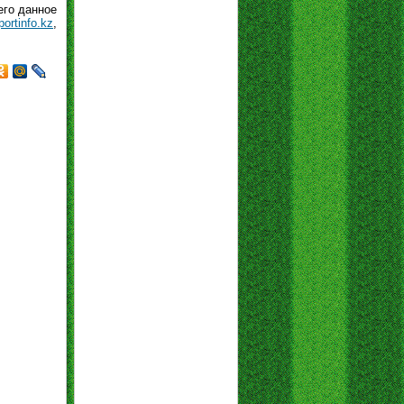
его данное
portinfo.kz
,