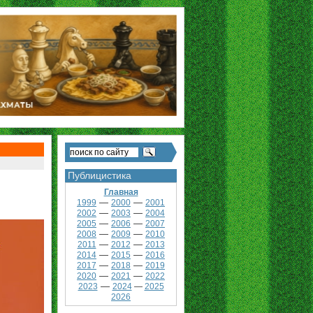
Публицистика
Главная
—
—
1999
2000
2001
—
—
2002
2003
2004
—
—
2005
2006
2007
—
—
2008
2009
2010
—
—
2011
2012
2013
—
—
2014
2015
2016
—
—
2017
2018
2019
—
—
2020
2021
2022
—
2023
2024
—
2025
2026