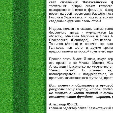
свет справочник
"Казахстанский ф
трёхтомник, общий объем которог
стандартного книжного формата, быст
время на всей территории бывшего пост
Россия и Украина могли похвастаться п
сведений о футболе своих стран!
И здесь нельзя не сказать самые тепл
бесценного труда - журналистов Е
область), Михаила Маркина и Олега М
Прасоленко (Павлодар), Станислав
Тангиева (Астана) и, конечно же, ра
Гулякова, чьи фото- и другие архи
предоставлены авторской группе его вдо
Прошло почти 8 лет. Я знаю, какую ог
это время те же Михаил Маркин, Жа
Александр Прасоленко по уточнению с
"белых пятен". Но, конечно же
вознаграждаться и подкрепляться, 
престижа казахстанского футбола, прест
Вот почему я обращаюсь к руково
ресурсами эту группу, чтобы подг
не только в части полной и точн
казахстанского футбола – игроков, 
Александр ЛЯХОВ,
главный редактор сайта "Казахстанский фу