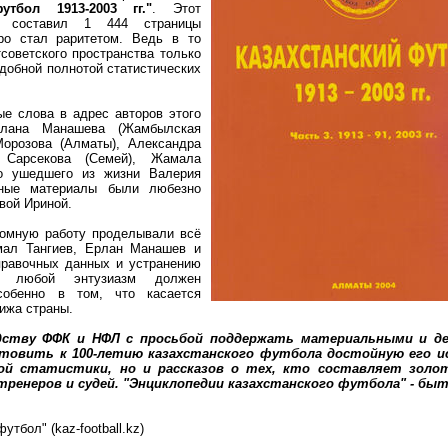
утбол 1913-2003 гг."
. Этот
о составил 1 444 страницы
ро стал раритетом. Ведь в то
советского пространства только
одобной полнотой статистических
ые слова в адрес авторов этого
рлана Манашева (Жамбылская
орозова (Алматы), Александра
а Сарсекова (Семей), Жамала
но ушедшего из жизни Валерия
вные материалы были любезно
вой Ириной.
ромную работу проделывали всё
мал Тангиев, Ерлан Манашев и
правочных данных и устранению
, любой энтузиазм должен
особенно в том, что касается
ижа страны.
дству ФФК и НФЛ с просьбой поддержать материальными и д
отовить к 100-летию казахстанского футбола достойную его 
ой статистики, но и рассказов о тех, кто составляет золо
тренеров и судей. "Энциклопедии казахстанского футбола" - быт
тбол" (kaz-football.kz)