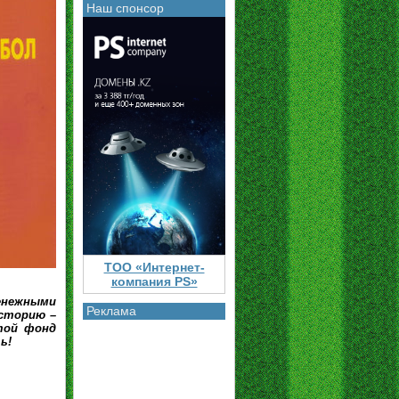
Наш спонсор
ТОО «Интернет-
компания PS»
енежными
Реклама
историю –
той фонд
ь!