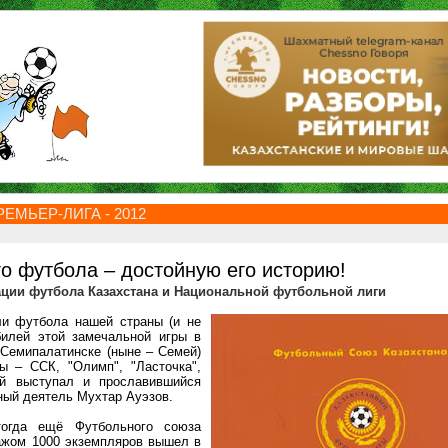
ЕМЬЕР-ЛИГА - 2012
го футбола – достойную его историю!
ции футбола Казахстана и Национальной футбольной лиги
ли футбола нашей страны (и не
билей этой замечальной игры в
 Семипалатинске (ныне – Семей)
 – ССК, "Олимп", "Ласточка",
ой выступал и прославившийся
ный деятель Мухтар Ауэзов.
тогда ещё Футбольного союза
ажом 1000 экземпляров вышел в