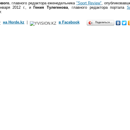
ового
, главного редактора еженедельника
"Sport Review"
, опубликовавш
нваря 2012 г., и
Гения Тулегенова
, главного редактора портала
S
г.
на Horde.kz
|
в Facebook
Поделиться…