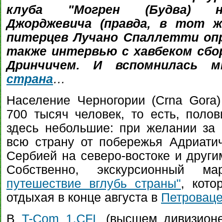
клуба "Могрен (Будва) н
Джорджевича (правда, в тот 
питерцев Лучано Спаллетти опр
также интервью с хавбеком сбо
Дринчичем. И вспомнилась
страна
…
Население Черногории (Crna Gora) 
700 тысяч человек, то есть, поло
здесь небольшие: при желании за
всю страну от побережья Адриати
Сербией на северо-востоке и други
Собственно, экскурсионный 
путешествие вглубь страны"
, кот
отдыхая в конце августа в
Петровац
В
T-Com 1.CFL
(высшем дивизионе