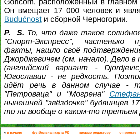
Goricom, расположенный в главном 
Он вмещает 17 000 человек и яв
Budućnost
и сборной Черногории.
P. S.
То, что даже такое солидное
"Спорт-Экспресс", частенько п
факты, нашло своё подтверждени
Джорджевичем (см. начало). Дело в
(английский вариант - Djordjev
Югославии - не редкость. Поэто
идёт речь в данном случае - т
"Петроваца" и "Могрена"
Стефан
нынешней "звёздочке" будвинцев 
то ли вообще о каком-то третье
«
в начало
футбольная карта РК
письмо редактору
о проекте