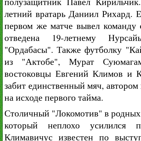
полузащитник Павел Кирильчик
летний вратарь Даниил Рихард. Е
первом же матче вывел команду 
отведена 19-летнему Нурса
"Ордабасы". Также футболку "Ка
из "Актобе", Мурат Суюмага
востоковцы Евгений Климов и К
забит единственный мяч, автором
на исходе первого тайма.
Столичный "Локомотив" в родных 
который неплохо усилился п
Климавичус известен по высту