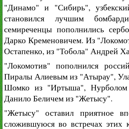
"Динамо" и "Сибирь", узбекск
становился лучшим бомбарди
семиреченцы пополнились сер
Дарко Кременовичем. Из "Локомо
Остапенко, из "Тобола" Андрей Х
"Локомотив" пополнился росси
Пиралы Алиевым из "Атырау", Ул
Шомко из "Иртыша", Нурболом 
Данило Беличем из "Жетысу".
"Жетысу" оставил приятное вп
сложившуюся во встречах этих к