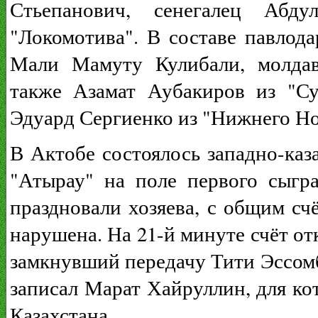
Стьепанович, сенегалец Аб
"Локомотива". В составе павлод
Мали Мамуту Кулибали, молда
также Азамат Аубакиров из "С
Эдуард Сергиенко из "Нижнего Но
В Актобе состоялось западно-каза
"Атырау" на поле первого сыгр
праздновали хозяева, с общим счё
нарушена. На 21-й минуте счёт от
замкнувший передачу Тити Эссомбы
записал Марат Хайруллин, для кот
Казахстана.