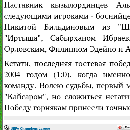
Наставник кызылординцев Аль
следующими игроками - боснийце
Никитой Бильдиновым из "Ша
"Иртыша", Сабырханом Ибраев
Орловским, Филиппом Эдейпо и 
Кстати, последняя гостевая побе
2004 годом (1:0), когда имен
команду. Волею судьбы, первый 
"Кайсаром", но сложиться негат
Победу горнякам принесли точные
По
UEFA Champions League