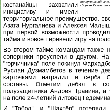
пропустивший весь
костанайцы захватили
сборных Казахстана
инициативу и имели
территориальное преимущество, св
Азата Нургалиева и Алексея Малыше
при первой возможности проводил
тайма и вовсе перевели игру на поло
Во втором тайме командам также не
соперники преуспели в другом. На
"горчичника" поле покинул Фархадб
Руслан Дузмамбетов в течение де
карточками наградил и серба С
составы. Отметим дебют в сос
полузащитника Андрея Травина, а 
на поле 24-летний литовец Гедемин
И "Тобол", и "Шахтёр" потеряли