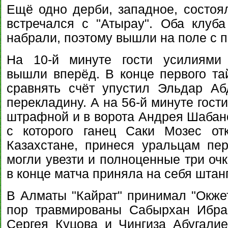
Ещё одно дерби, западное, состоял
встречался с "Атырау". Оба клуб
набрали, поэтому вышли на поле с п
На 10-й минуте гости усилиями
вышли вперёд. В конце первого т
сравнять счёт упустил Эльдар Аб
перекладину. А на 56-й минуте гост
штрафной и в ворота Андрея Шабано
с которого ганец Саки Мозес от
Казахстане, принеся уральцам пер
могли увезти и полноценные три оч
в конце матча приняла на себя штанг
В Алматы "Кайрат" принимал "Окжет
пор травмированы Сабырхан Ибра
Сергея Куцова и Чингиза Абугали