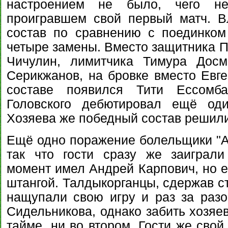
настроением не было, чего н
проигравшем свой первый матч. 
состав по сравнению с поединком
четыре замены. Вместо защитника П
Чичулин, лимитчика Тимура Досм
Серикжанов, на бровке вместо Евге
составе появился Тити Ессомба
Головского дебютировал ещё од
Хозяева же победный состав решили
Ещё одно поражение болельщики "Ак
так что гости сразу же заиграл
момент имел Андрей Карпович, но е
штангой. Талдыкорганцы, сдержав ст
нащупали свою игру и раз за раз
Сидельникова, однако забить хозяе
тайме, ни во втором. Гости же свой