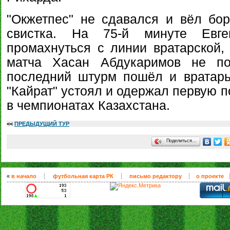
"Окжетпес" не сдавался и вёл бо
свистка. На 75-й минуте Евг
промахнуться с линии вратарской,
матча Хасан Абдукаримов не по
последний штурм пошёл и вратарь
"Кайрат" устоял и одержал первую п
в чемпионатах Казахстана.
<<
ПРЕДЫДУЩИЙ ТУР
Поделиться…
«
в начало
футбольная карта РК
письмо редактору
о проекте