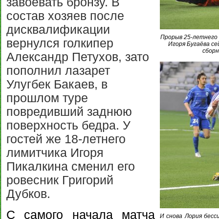
завоевать бронзу. В
состав хозяев после
дисквалификации
Прорыв 25-летнего
вернулся голкипер
Игоря Бугаёва се
сборн
Александр Петухов, зато
пополнил лазарет
Улугбек Бакаев, в
прошлом туре
повредивший заднюю
поверхность бедра. У
гостей же 18-летнего
лимитчика Игоря
Пикалкина сменил его
ровесник Григорий
Дубков.
С самого начала матча
И снова Лория бесс