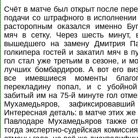
Счёт в матче был открыт после пере
подачи со штрафного в исполнени
расторопным оказался именно Буг
мяч в сетку. Через шесть минут,
вышедшего на замену Дмитрия Па
голкипера гостей и закатил мяч в п
гол стал уже третьим в сезоне, и м
лучших бомбардиров. А вот его ви
все имевшиеся моменты благо
перекладину попал, и с убойной
забитый им на 75-й минуте гол отм
Мухамедьяров, зафиксировавший
Интересная деталь: в матче этих же
Павлодаре Мухамедьяров также от
тогда экспертно-судейская комисси