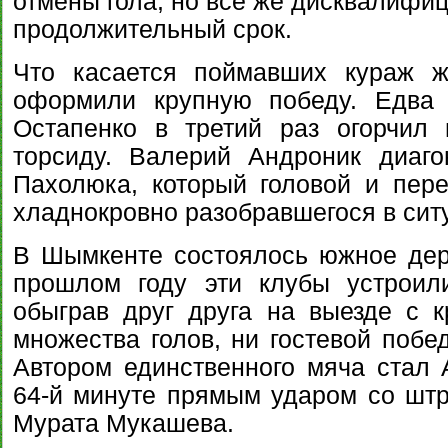
отмены гола, но всё же дисквалифи
продолжительный срок.
Что касается поймавших кураж ж
оформили крупную победу. Едва 
Остапенко в третий раз огорчил
торсиду. Валерий Андроник диаг
Пахолюка, который головой и пер
хладнокровно разобравшегося в сит
В Шымкенте состоялось южное дерб
прошлом году эти клубы устроил
обыграв друг друга на выезде с 
множества голов, ни гостевой побе
Автором единственного мяча стал
64-й минуте прямым ударом со шт
Мурата Мукашева.