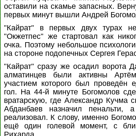
оставили на скамье запасных. Верн
первых минут вышли Андрей Богомо
"Кайрат" в первых двух турах н
"Окжетпес" же стартовал как нико
очка. Поэтому небольшое психолог
на стороне подопечных Сергея Гера
"Кайрат" сразу же осадил ворота Д
алматинцев были активны Артё
участием которого был проведён 
гол. На 44-й минуте Богомолов сд
вратарскую, где Александр Кучма с
Абданбаев назначил пенальти, а
реализовал. К слову, именно Богомо
ещё один голевой момент, с бли
Рихарда.