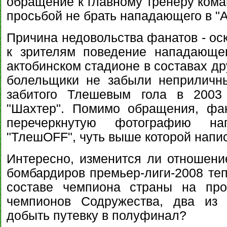
обращение к главному тренеру ком
просьбой не брать нападающего в "А
Причина недовольства фанатов - ос
к зрителям поведение нападающе
актобинском стадионе в составах др
болельщики не забыли неприличн
забитого Тлешевым гола в 2003 
"Шахтер". Помимо обращения, фа
перечеркнутую фотографию н
"ТлешОFF", чуть выше которой напис
Интересно, изменится ли отношени
бомбардиров премьер-лиги-2008 тепе
составе чемпиона страны на пр
чемпионов Содружества, два из 
добыть путевку в полуфинал?