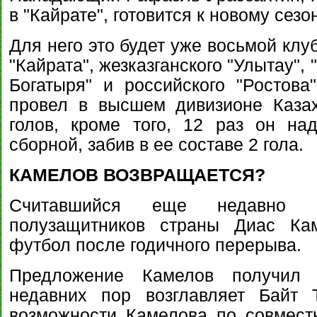
в "Кайрате", готовится к новому сезо
Для него это будет уже восьмой клу
"Кайрата", жезказганского "Улытау", 
Богатыря" и российского "Ростов
провел в высшем дивизионе Казах
голов, кроме того, 12 раз он на
сборной, забив в ее составе 2 гола.
КАМЕЛОВ ВОЗВРАЩАЕТСЯ?
Считавшийся еще недавно 
полузащитников страны Диас Ка
футбол после годичного перерыва.
Предложение Камелов получил 
недавних пор возглавляет Байт 
возможности Камелова по совместн