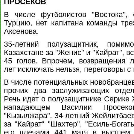
ПРОСЕКОВ
В числе футболистов "Востока",
Турцию, нет капитана команды тр
Аксенова.
35-летний полузащитник, помим
Казахстане за "Женис" и "Кайрат", в
45 голов. Впрочем, возвращения 
лет исключать нельзя, переговоры 
В числе потенциальных новобранцев
прочих два заслуживающих отдел
Речь идет о полузащитнике Серике 
нападающем Василии Просеков
"Кызылжара". 34-летний Жейлитбаев
за "Кайрат" "Шахтер", "Есиль-Богат
его плечами 441 матч в высшем 