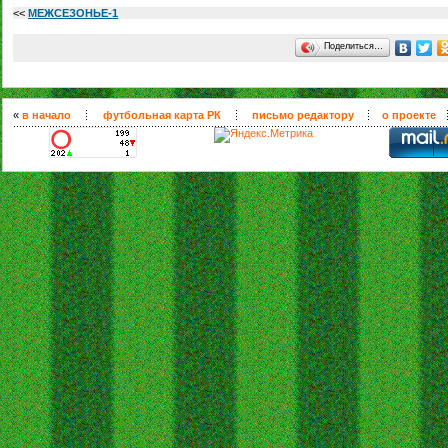
<<
МЕЖСЕЗОНЬЕ-1
Поделиться…
«
в начало
футбольная карта РК
письмо редактору
о проекте