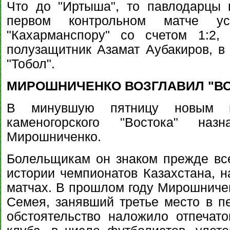
Что до "Иртыша", то павлодарцы 
первом контрольном матче ус
"Кахарманспору" со счетом 1:2,
полузащитник Азамат Аубакиров, в
"Тобол".
МИРОШНИЧЕНКО ВОЗГЛАВИЛ "ВО
В минувшую пятницу новым г
каменогорского "Востока" наз
Мирошниченко.
Болельщикам он знаком прежде все
истории чемпионатов Казахстана, на
матчах. В прошлом году Мирошничен
Семея, занявший третье место в пе
обстоятельство наложило отпечат