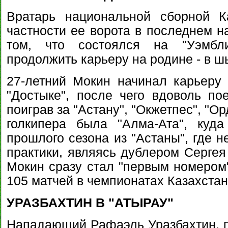
Вратарь национальной сборной К
частности ее ворота в последнем н
том, что состоялся на "Уэмбли
продолжить карьеру на родине - в 
27-летний Мокин начинал карьеру
"Достыке", после чего вдоволь по
поиграв за "Астану", "Окжетпес", "
голкипера была "Алма-Ата", куд
прошлого сезона из "Астаны", где н
практики, являясь дублером Сергея
Мокин сразу стал "первым номером"
105 матчей в чемпионатах Казахстана
УРАЗБАХТИН В "АТЫРАУ"
Нападающий Рафаэль Уразбахтин, 