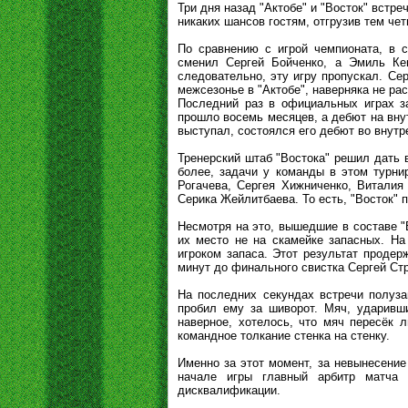
Три дня назад "Актобе" и "Восток" встр
никаких шансов гостям, отгрузив тем че
По сравнению с игрой чемпионата, в 
сменил Сергей Бойченко, а Эмиль Ке
следовательно, эту игру пропускал. Сер
межсезонье в "Актобе", наверняка не рас
Последний раз в официальных играх за
прошло восемь месяцев, а дебют на внут
выcтупал, состоялся его дебют во внутр
Тренерский штаб "Востока" решил дать в
более, задачи у команды в этом турнир
Рогачева, Сергея Хижниченко, Виталия
Серика Жейлитбаева. То есть, "Восток" 
Несмотря на это, вышедшие в составе "В
их место не на скамейке запасных. На
игроком запаса. Этот результат продер
минут до финального свистка Сергей Ст
На последних секундах встречи полуза
пробил ему за шиворот. Мяч, ударивши
наверное, хотелось, что мяч пересёк л
командное толкание стенка на стенку.
Именно за этот момент, за невынесение
начале игры главный арбитр матча 
дисквалификации.