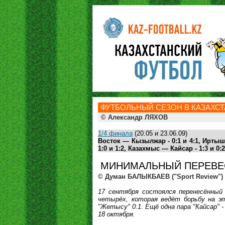
ФУТБОЛЬНЫЙ СЕЗОН В КАЗАХСТА
© Александр ЛЯХОВ
1/4 финала
(20.05 и 23.06.09)
Восток
— Кызылжар - 0:1 и 4:1,
Иртыш
1:0 и 1:2, Казахмыс —
Кайсар
- 1:3 и 0
МИНИМАЛЬНЫЙ ПЕРЕВЕ
© Думан БАЛЫКБАЕВ ("Sport Review")
17 сентября состоялся перенесённый
четырёх, которая ведёт борьбу на эт
"Жетысу" 0:1. Ещё одна пара "Кайсар"
18 октября.