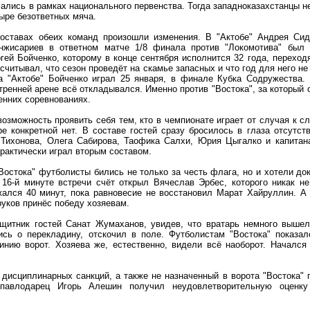
ечались в рамках национального первенства. Тогда западноказахстанцы н
тыре безответных мяча.
составах обеих команд произошли изменения. В "Актобе" Андрея Сид
нжисариев в ответном матче 1/8 финала против "Локомотива" был 
гей Бойченко, которому в конце сентября исполнится 32 года, переход
считывал, что сезон проведёт на скамье запасных и что год для него не
 "Актобе" Бойченко играл 25 января, в финале Кубка Содружества. 
ренней арене всё откладывался. Именно против "Востока", за который о
енних соревнованиях.
озможность проявить себя тем, кто в чемпионате играет от случая к с
е конкретной нет. В составе гостей сразу бросилось в глаза отсутст
 Тихонова, Олега Сабирова, Таофика Салхи, Юрия Цыгалко и капитан
практически играл вторым составом.
остока" футболисты бились не только за честь флага, но и хотели док
 16-й минуте встречи счёт открыл Вячеслав Эрбес, которого никак н
жался 40 минут, пока равновесие не восстановил Марат Хайруллин. А
руков принёс победу хозяевам.
щитник гостей Санат Жумаханов, увидев, что вратарь немного вышел
сь о перекладину, отскочил в поле. Футболистам "Востока" показал
инию ворот. Хозяева же, естественно, видели всё наоборот. Начался
 дисциплинарных санкций, а также не назначенный в ворота "Востока" 
павлодарец Игорь Алешин получил неудовлетворительную оценк