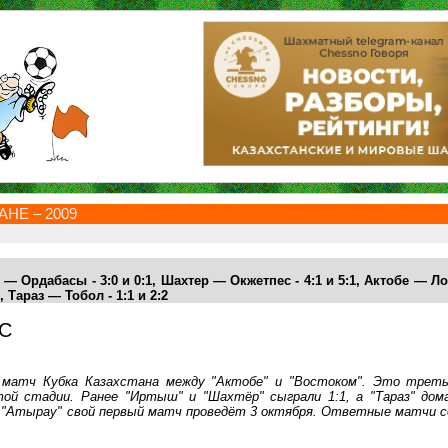
НЕ – 2009
— Ордабасы - 3:0 и 0:1,
Шахтер
— Окжетпес - 4:1 и 5:1,
Актобе
— Ло
:2, Тараз —
Тобол
- 1:1 и 2:2
С
 матч Кубка Казахстана между "Актобе" и "Востоком". Это треть
ой стадии. Ранее "Иртыш" и "Шахтёр" сыграли 1:1, а "Тараз" дом
 - "Атырау" свой первый матч проведёт 3 октября. Ответные матчи 