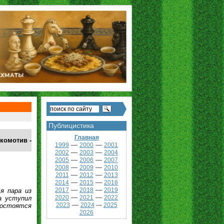
Публицистика
Главная
комотив -
—
—
1999
2000
2001
—
—
2002
2003
2004
—
—
2005
2006
2007
—
—
2008
2009
2010
—
—
2011
2012
2013
—
—
2014
2015
2016
—
—
2017
2018
2019
я пара из
—
—
2020
2021
2022
а уступил
—
2023
2024
—
2025
состоятся
2026