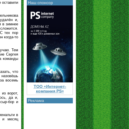
е оставили
Наш спонсор
ельникова
удалён и,
я в зимнее
 сложится.
С тех пор
н когда-то
лучаю. Тем
вие Сергея
а команды
азать, что
е назовёшь
 за восемь
ТОО «Интернет-
компания PS»
 из ворот,
ось, да и,
Реклама
 сыр-бор и
пенальти в
у и месяц