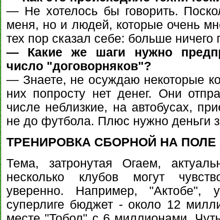
— Не хотелось бы говорить. Поскол
меня, но и людей, которые очень мн
тех пор сказал себе: больше ничего 
— Какие же шаги нужно предпр
число "договорняков"?
— Знаете, не осуждаю некоторые ко
них попросту нет денег. Они отпр
числе неблизкие, на автобусах, пр
не до футбола. Плюс нужно деньги з
ТРЕНИРОВКА СБОРНОЙ НА ПОЛЕ
Тема, затронутая Огаем, актуал
несколько клубов могут чувств
уверенно. Например, "Актобе", 
суперлиге бюджет - около 12 милл
месте "Тобол" с 6 миллионами. Чут