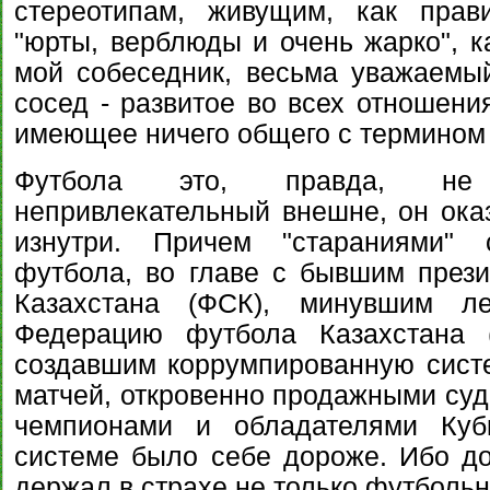
стереотипам, живущим, как прав
"юрты, верблюды и очень жарко", к
мой собеседник, весьма уважаемы
сосед - развитое во всех отношения
имеющее ничего общего с термином 
Футбола это, правда, не 
непривлекательный внешне, он ока
изнутри. Причем "стараниями" 
футбола, во главе с бывшим през
Казахстана (ФСК), минувшим л
Федерацию футбола Казахстана 
создавшим коррумпированную сист
матчей, откровенно продажными суд
чемпионами и обладателями Кубк
системе было себе дороже. Ибо д
держал в страхе не только футбольн