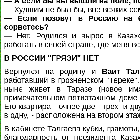
— А если бы вы вышли на поле, п
— Худшим не был бы, вне всяких со
— Если позовут в Россию на б
сорветесь?
— Нет. Родился и вырос в Казах
работать в своей стране, где меня в
В РОССИИ "ГРЯЗИ" НЕТ
Вернулся на родину и
Ваит Тал
работавший в грозненском "Тереке"
ныне живет в Таразе (новое им
примечательном пятиэтажном доме 
Его квартира, точнее две - трех- и 
в одну, - расположена на втором эта
В кабинете Талгаева кубки, грамоты,
благодарность от президента Каза