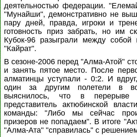
деятельностью федерации. "Елема
"Мунайши", демонстративно не выш
пару дней, правда, игроки и тре
готовность приз забрать, но им ск
Кубок-96 разыграли между собой 
"Кайрат".
В сезоне-2006 перед "Алма-Атой" ст
и занять пятое место. После перво
алматинцы уступали - 0:2. И вдруг
один за другим полетели в во
выяснилось, что в перерыве 
представитель актюбинской власт
команды: "Либо мы сейчас прои
призеров не попадаем". В итоге "Ак
"Алма-Ата" "справилась" с решением