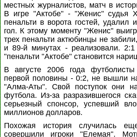
местных журналистов, матч в истор
В игре "Актобе" - "Женис" судья 
пенальти в ворота гостей, удалил 
гол. К этому моменту "Женис" выиг
трех пенальти актюбинцы не забили, 
и 89-й минутах - реализовали. 2:1
"пенальти "Актобе" становится нари
В августе 2006 года футболисты 
первой половины - 0:2, не вышли н
"Алма-Аты". Свой поступок они н
футбола. Из-за разразившегося ска
серьезный спонсор, успевший вло
миллионов долларов.
Похожая история случилась ещ
совершили игроки "Елемая". Мот