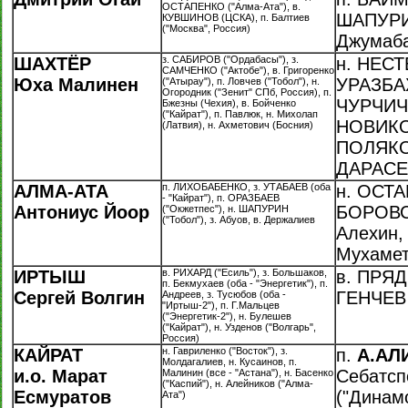
ОСТАПЕНКО ("Алма-Ата"), в.
ШАПУРИН
КУВШИНОВ (ЦСКА), п. Балтиев
("Москва", Россия)
Джумаб
ШАХТЁР
з. САБИРОВ ("Ордабасы"), з.
н. НЕСТ
САМЧЕНКО ("Актобе"), в. Григоренко
Юха Малинен
УРАЗБАХ
("Атырау"), п. Ловчев ("Тобол"), н.
Огородник ("Зенит" СПб, Россия), п.
ЧУРЧИЧ,
Бжезны (Чехия), в. Бойченко
("Кайрат"), п. Павлюк, н. Михолап
НОВИКОВ
(Латвия), н. Ахметович (Босния)
ПОЛЯКОВ
ДАРАС
АЛМА-АТА
п. ЛИХОБАБЕНКО, з. УТАБАЕВ (оба
н. ОСТА
- "Кайрат"), п. ОРАЗБАЕВ
Антониус Йоор
БОРОВСК
("Окжетпес"), н. ШАПУРИН
("Тобол"), з. Абуов, в. Держалиев
Алехин, 
Мухаме
ИРТЫШ
в. РИХАРД ("Есиль"), з. Большаков,
в. ПРЯД
п. Бекмухаев (оба - "Энергетик"), п.
Сергей Волгин
ГЕНЧЕВ
Андреев, з. Тусюбов (оба -
"Иртыш-2"), п. Г.Мальцев
("Энергетик-2"), н. Булешев
("Кайрат"), н. Узденов ("Волгарь",
Россия)
КАЙРАТ
н. Гавриленко ("Восток"), з.
п.
А.АЛ
Молдагалиев, н. Кусаинов, п.
и.о. Марат
Себатспо
Малинин (все - "Астана"), н. Басенко
("Каспий"), н. Алейников ("Алма-
Есмуратов
("Динамо
Ата")