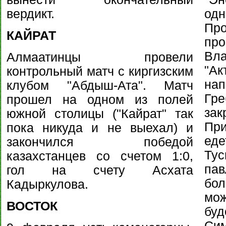
вердикт.
од
Пр
КАЙРАТ
пр
Вл
Алмаатинцы провели
"А
контрольный матч с киргизским
на
клубом "Абдыш-Ата". Матч
Гр
прошел на одном из полей
зак
южной столицы ("Кайрат" так
При
пока никуда и не выехал) и
еде
закончился победой
Тус
казахстанцев со счетом 1:0,
па
гол на счету Асхата
бо
Кадыркулова.
мож
ВОСТОК
буд
Сим