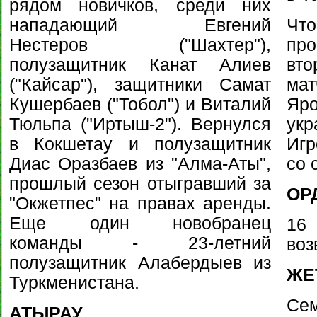
рядом новичков, среди них
нападающий Евгений
Чт
Нестеров ("Шахтер"),
про
полузащитник Канат Алиев
вт
("Кайсар"), защитники Самат
ма
Кушербаев ("Тобол") и Виталий
Я
Тюльпа ("Иртыш-2"). Вернулся
укр
в Кокшетау и полузащитник
Игр
Диас Оразбаев из "Алма-Аты",
со 
прошлый сезон отыгравший за
ОР
"Окжетпес" на правах аренды.
Еще один новобранец
16
команды - 23-летний
воз
полузащитник Алабердыев из
ЖЕ
Туркменистана.
Се
АТЫРАУ