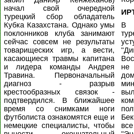
начал свой очередной
ИР
турецкий сбор обладатель
Кубка Казахстана. Однако умы
В 
поклонников клуба занимают
тур
сейчас совсем не результаты
ус
товарищеских игр, а вести,
"Ди
касающиеся травмы капитана
Вос
и лидера команды Андрея
не 
Травина. Первоначальный
дом
диагноз - разрыв
ми
крестообразных связок -
выл
подтвердился. В ближайшее
ко
время со снимками ноги
по
футболиста ознакомятся еще и
Бек
немецкие специалисты, чтобы
все
вынести окончательный
"Э