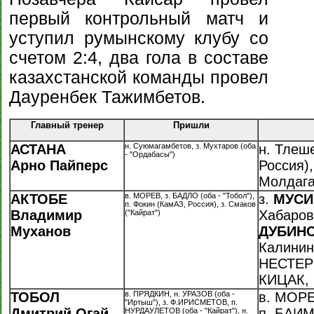
первый контрольный матч и
уступил румынскому клубу со
счетом 2:4, два гола в составе
казахстанской команды провел
Дауренбек Тажимбетов.
Главный тренер
Пришли
АСТАНА
н. Суюмагамбетов, з. Мухтаров (оба
н. Тлеше
- "Ордабасы")
Арно Пайперс
Россия),
Молдага
АКТОБЕ
в. МОРЕВ, з. БАДЛО (оба - "Тобол"),
з.
МУСИ
п. Фокин (КамАЗ, Россия), з. Смаков
Владимир
Хабаровс
("Кайрат")
Муханов
ДУБИН
Калининг
НЕСТЕР
КИЦАК, 
ТОБОЛ
в. ПРЯДКИН, н. УРАЗОВ (оба -
в. МОРЕ
"Иртыш"), з. Ф.ИРИСМЕТОВ, п.
Дмитрий Огай
п. БАИМ
НУРДАУЛЕТОВ (оба - "Кайрат"), н.