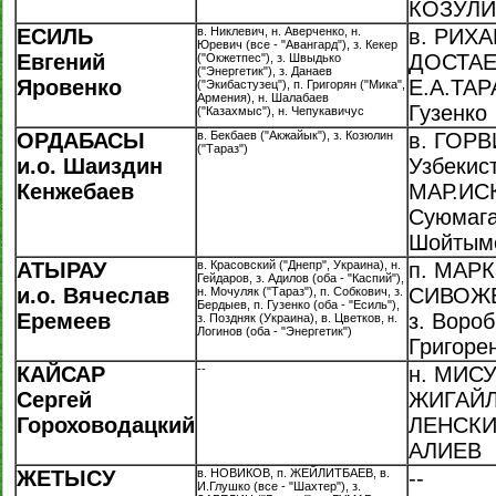
КОЗУЛ
ЕСИЛЬ
в. Никлевич, н. Аверченко, н.
в. РИХА
Юревич (все - "Авангард"), з. Кекер
Евгений
ДОСТАЕВ
("Окжетпес"), з. Швыдько
("Энергетик"), з. Данаев
Яровенко
Е.А.ТАР
("Экибастузец"), п. Григорян ("Мика",
Армения), н. Шалабаев
Гузенко
("Казахмыс"), н. Чепукавичус
ОРДАБАСЫ
в. Бекбаев ("Акжайык"), з. Козюлин
в. ГОРВ
("Тараз")
и.о. Шаиздин
Узбекис
Кенжебаев
МАР.ИСК
Суюмага
Шойтым
АТЫРАУ
в. Красовский ("Днепр", Украина), н.
п. МАРК
Гейдаров, з. Адилов (оба - "Каспий"),
и.о. Вячеслав
СИВОЖЕ
н. Мочуляк ("Тараз"), п. Собкович, з.
Бердыев, п. Гузенко (оба - "Есиль"),
Еремеев
з. Вороб
з. Поздняк (Украина), в. Цветков, н.
Логинов (оба - "Энергетик")
Григоре
КАЙСАР
--
н. МИСУ
Сергей
ЖИГАЙЛО
Гороховодацкий
ЛЕНСКИЙ
АЛИЕВ
ЖЕТЫСУ
в. НОВИКОВ, п. ЖЕЙЛИТБАЕВ, в.
--
И.Глушко (все - "Шахтер"), з.