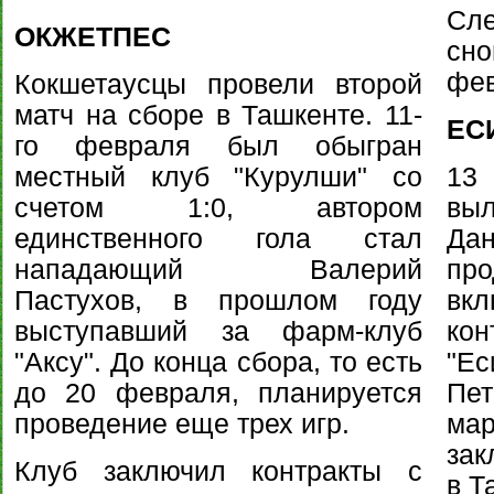
Сл
ОКЖЕТПЕС
сн
фев
Кокшетаусцы провели второй
матч на сборе в Ташкенте. 11-
ЕС
го февраля был обыгран
местный клуб "Курулши" со
13
счетом 1:0, автором
выл
единственного гола стал
Да
нападающий Валерий
про
Пастухов, в прошлом году
вк
выступавший за фарм-клуб
ко
"Аксу". До конца сбора, то есть
"Е
до 20 февраля, планируется
Пет
проведение еще трех игр.
м
зак
Клуб заключил контракты с
в Т