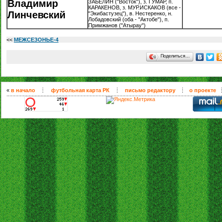
Владимир
ЗАБЕЛИН ("Восток"), з. ГУМАР, п.
КАРАКЕНОВ, з. МУР.ИСКАКОВ (все -
Линчевский
"Экибастузец"), в. Нестеренко, н.
Лобадовский (оба - "Актобе"), п.
Примжанов ("Атырау")
<<
МЕЖСЕЗОНЬЕ-4
Поделиться…
«
в начало
футбольная карта РК
письмо редактору
о проекте