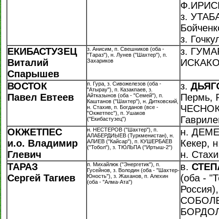
Ф.ИРИС
з. УТАБ
Бойченко
з. Гочку
ЕКИБАСТУЗЕЦ
з. Анисим, п. Свешников (оба -
з. ГУМА
"Тараз"), н. Лунев ("Шахтер"), п.
Виталий
ИСКАКОВ
Захариков
Спарышев
ВОСТОК
п. Гура, з. Сивожелезов (оба -
з.
ДЬЯГ
"Атырау"), п. Казакпаев, з.
Павел Евтеев
Пермь, Р
Айтказынов (оба - "Семей"), п.
Каштанов ("Шахтер"), н. Дитковский,
ЧЕСНОК
н. Стахив, п. Богданов (все -
"Окжетпес"), п. Ушаков
Гавриле
("Екибастузец")
ОКЖЕТПЕС
н. НЕСТЕРОВ ("Шахтер"), п.
н. ДЕМЕ
АЛАБЕРДИЫЕВ (Туркменистан), н.
и.о. Владимир
Кекер, н
АЛИЕВ ("Кайсар"), п. КУШЕРБАЕВ
("Тобол"), з. ТЮЛЬПА ("Иртыш-2")
Глевич
н. Стахи
ТАРАЗ
п. Михайлюк ("Энергетик"), п.
в.
СТЕП
Гусейнов, з. Володин (оба - "Шахтер-
Сергей Тагиев
(оба - "
Юность"), з. Жаханов, п. Алехин
(оба - "Алма-Ата")
Россия)
СОБОЛЕВ
БОРДОЛ