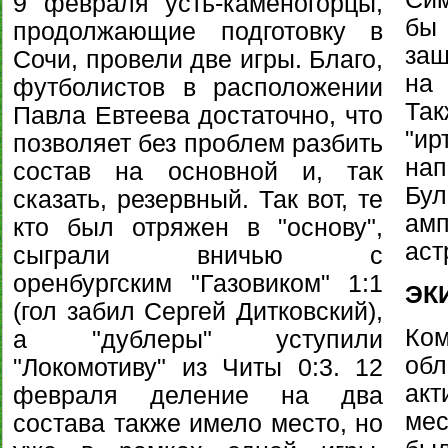
9 февраля усть-каменогорцы,
бы
продолжающие подготовку в
защ
Сочи, провели две игры. Благо,
на 
футболистов в расположении
Та
Павла Евтеева достаточно, что
"и
позволяет без проблем разбить
нап
состав на основной и, так
Бу
сказать, резервный. Так вот, те
ам
кто был отряжен в "основу",
аст
сыграли вничью с
оренбургским "Газовиком" 1:1
ЭК
(гол забил Сергей Дитковский),
Ком
а "дублеры" уступили
об
"Локомотиву" из Читы 0:3. 12
акт
февраля деление на два
ме
состава также имело место, но