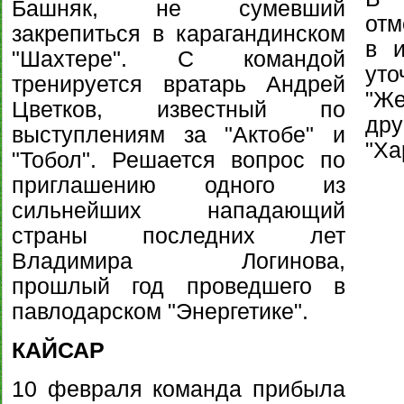
Башняк, не сумевший
отм
закрепиться в карагандинском
в и
"Шахтере". С командой
уто
тренируется вратарь Андрей
"Же
Цветков, известный по
дру
выступлениям за "Актобе" и
"Ха
"Тобол". Решается вопрос по
приглашению одного из
сильнейших нападающий
страны последних лет
Владимира Логинова,
прошлый год проведшего в
павлодарском "Энергетике".
КАЙСАР
10 февраля команда прибыла