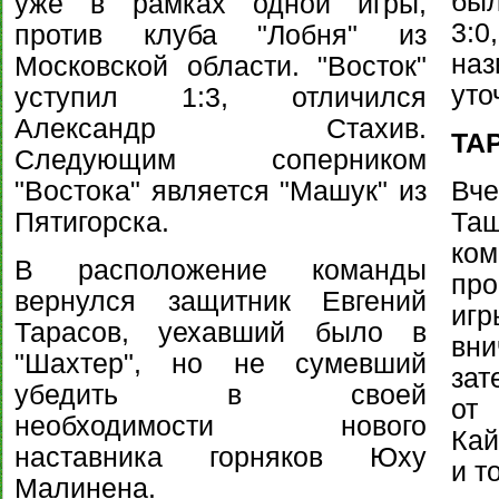
был
уже в рамках одной игры,
3:0
против клуба "Лобня" из
наз
Московской области. "Восток"
уто
уступил 1:3, отличился
Александр Стахив.
ТА
Следующим соперником
"Востока" является "Машук" из
Вче
Пятигорска.
Та
ко
В расположение команды
про
вернулся защитник Евгений
игр
Тарасов, уехавший было в
вни
"Шахтер", но не сумевший
зат
убедить в своей
от 
необходимости нового
Кай
наставника горняков Юху
и т
Малинена.