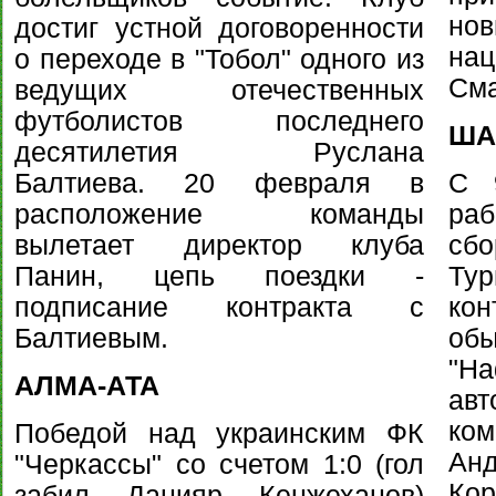
но
достиг устной договоренности
нац
о переходе в "Тобол" одного из
Сма
ведущих отечественных
футболистов последнего
ША
десятилетия Руслана
Балтиева. 20 февраля в
С 
расположение команды
ра
вылетает директор клуба
сб
Панин, цепь поездки -
Ту
подписание контракта с
ко
Балтиевым.
об
"Н
АЛМА-АТА
ав
ком
Победой над украинским ФК
Ан
"Черкассы" со счетом 1:0 (гол
Кор
забил Данияр Кенжеханов)