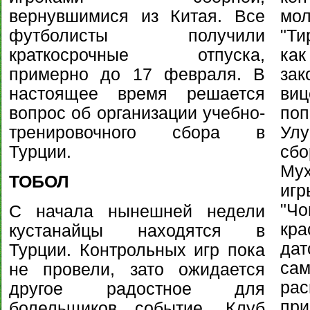
вернувшимися из Китая. Все
м
футболисты получили
"Ти
краткосрочные отпуска,
как
примерно до 17 февраля. В
за
настоящее время решается
ви
вопрос об организации учебно-
поп
тренировочного сбора в
Улу
Турции.
сб
Му
ТОБОЛ
иг
"
С начала нынешней недели
кра
кустанайцы находятся в
да
Турции. Контрольных игр пока
са
не провели, зато ожидается
ра
другое радостное для
пр
болельщиков событие. Клуб