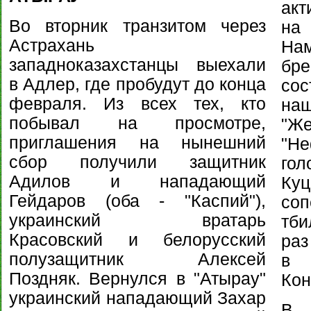
акт
Во вторник транзитом через
на
Астрахань
На
западноказахстанцы выехали
бр
в Адлер, где пробудут до конца
сос
февраля. Из всех тех, кто
на
побывал на просмотре,
"Же
приглашения на нынешний
"Не
сбор получили защитник
гол
Адилов и нападающий
Ку
Гейдаров (оба - "Каспий"),
со
украинский вратарь
тби
Красовский и белорусский
раз
полузащитник Алексей
в 
Поздняк. Вернулся в "Атырау"
Кон
украинский нападающий Захар
В 