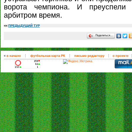
ворота чемпиона. И преуспели 
арбитром время.
<<
ПРЕДЫДУЩИЙ ТУР
Поделиться…
«
в начало
футбольная карта РК
письмо редактору
о проекте