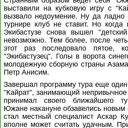
Странным образом ведет себя "Окж
выставили на кубковую игру с "Кай
вызвало недоумение. Ну да ладно -
турнире клуб не ставит. Но когда 
Экибастузе снова вышел "детский
невозможно. Тем более, после чет
этот раз последовало пятое, ко
"Экибастузец". Голы в ворота сине
молодежную сборную страны Азамат
Петр Анисим.
Завершал программу тура еще один 
"Кайрат", занимающий непривычное 
принимал своего ближайшего тур
Южане накануне обзавелись новым 
стал местный специалист Аскар К
вполне может считать удачным. При