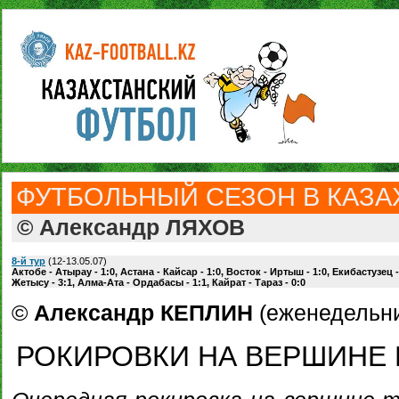
ФУТБОЛЬНЫЙ СЕЗОН В КАЗАХ
© Александр ЛЯХОВ
8-й тур
(12-13.05.07)
Актобе - Атырау - 1:0, Астана - Кайсар - 1:0, Восток - Иртыш - 1:0, Екибастузец 
Жетысу - 3:1, Алма-Ата - Ордабасы - 1:1, Кайрат - Тараз - 0:0
©
Александр КЕПЛИН
(еженедельник
РОКИРОВКИ НА ВЕРШИНЕ 