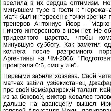
вселила в их сердца оптимизм. Но
минувшем туре в гости к "Горожан
Матч был интересен с точки зрения 
тренеров Антониус Йоор - Марко 
ничего интересного в нем нет. Не о
тридевятого царства, чтобы ко
минувшую субботу. Как заметил о
коллега после разгромного по
Аргентины на ЧМ-2006: "Подготови
проиграла 0:6, смогу и я".
Первыми забили хозяева. Свой четв
матчах забил узбекистанец Джафа
про свой бомбардирский талант. Кай
из-за боковой, Виктор Ковалев голо
дальше на авансцену вышел Ири
головой Александр Мокин парировал