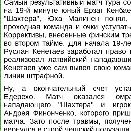
Самый результативный матч тура со
на 19-й минуте юный Ерзат Кенбае
"Шахтера", Юха Малинен понял,
проходная команда и очки уступать
Коррективы, внесенные финским тр
во втором тайме. Для начала 19-ле
Руслан Кенетаев заработал право н
реализовал латвийский нападающ
Кенетаев уже сам вывел свою коман
линии штрафной.
Ну, а окончательный счет уста
Едерехо. Матч оказался омр
нападающего "Шахтера" и игрок
Андрея Финонченко, которого при
матча. Зато после травмы, получен
вернулся в строй чешский полузащи