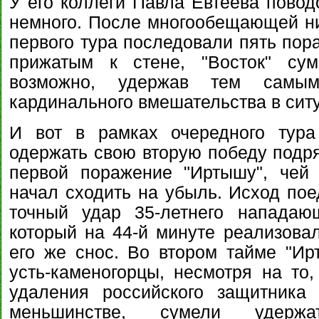
У его коллеги Павла Евтеева повод
немного. После многообещающей ни
первого тура последовали пять пор
прижатым к стене, "Восток" сум
возможно, удержав тем самым
кардинального вмешательства в сит
И вот в рамках очередного тура
одержать свою вторую победу подр
первой поражение "Иртышу", чей 
начал сходить на убыль. Исход по
точный удар 35-летнего нападаю
который на 44-й минуте реализовал
его же снос. Во втором тайме "Ир
усть-каменогорцы, несмотря на то,
удаления российского защитника
меньшинстве, сумели удерж